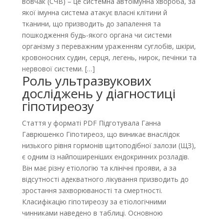
вовчак (СЧВ) – це системна автоімунна хвороба, за
якої імунна система атакує власні клітини й
тканини, що призводить до запалення та
пошкодження будь-якого органа чи системи
організму з переважним ураженням суглобів, шкіри,
кровоносних судин, серця, легень, нирок, печінки та
нервової системи. […]
Роль ультразвукових
досліджень у діагностиці
гіпотиреозу
Стаття у форматі PDF Підготувала Ганна
Гаврюшенко Гіпотиреоз, що виникає внаслідок
низького рівня гормонів щитоподібної залози (ЩЗ),
є одним із найпоширеніших ендокринних розладів.
Він має різну етіологію та клінічні прояви, а за
відсутності адекватного лікування призводить до
зростання захворюваності та смертності.
Класифікацію гіпотиреозу за етіологічними
чинниками наведено в таблиці. Основною