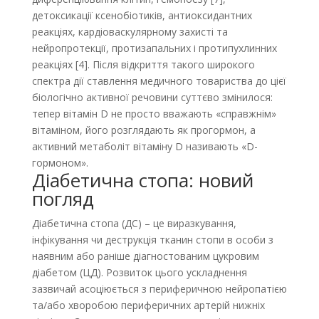
детоксикації ксенобіотиків, антиоксидантних
реакціях, кардіоваскулярному захисті та
нейропротекції, протизапальних і протипухлинних
реакціях [4]. Після відкриття такого широкого
спектра дії ставлення медичного товариства до цієї
біологічно активної речовини суттєво змінилося:
тепер вітамін D не просто вважають «справжнім»
вітаміном, його розглядають як прогормон, а
активний метаболіт вітаміну D називають «D-
гормоном».
Діабетична стопа: новий
погляд
Діабетична стопа (ДС) – це виразкування,
інфікування чи деструкція тканин стопи в особи з
наявним або раніше діагностованим цукровим
діабетом (ЦД). Розвиток цього ускладнення
зазвичай асоціюється з периферичною нейропатією
та/або хворобою периферичних артерій нижніх