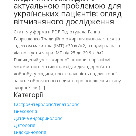
актуальною проблемою для
українських пацієнтів: огляд
вітчизняного дослідження
Стаття у форматі PDF Підготувала Ганна
Гаврюшенко Традиційно ожиріння визначається за
індексом маси тіла (ІМТ) ≥30 кг/м2, а надмірна вага
діагностується при ІМТ від 25 до 29,9 кг/м2.
Підвищений уміст жирової тканини в організмі
може мати негативні наслідки для здоров’я та
добробуту людини, проте наявність надлишкової
ваги не обов’язково свідчить про погіршення стану
здоров’я чи […]
Категорії
Гастроентерологія/гепатологія
Гінекологія
Дитяча ендокринологія
Дієтологія
Ендокринологія