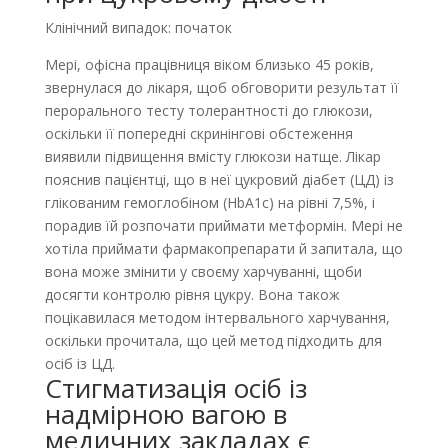
Клінічний випадок: початок
Мері, офісна працівниця віком близько 45 років,
звернулася до лікаря, щоб обговорити результат її
перорального тесту толерантності до глюкози,
оскільки її попередні скринінгові обстеження
виявили підвищення вмісту глюкози натще. Лікар
пояснив пацієнтці, що в неї цукровий діабет (ЦД) із
глікованим гемоглобіном (HbA1c) на рівні 7,5%, і
порадив їй розпочати приймати метформін. Мері не
хотіла приймати фармакопрепарати й запитала, що
вона може змінити у своєму харчуванні, щоби
досягти контролю рівня цукру. Вона також
поцікавилася методом інтервального харчування,
оскільки прочитала, що цей метод підходить для
осіб із ЦД.
Стигматизація осіб із
надмірною вагою в
медичних закладах є