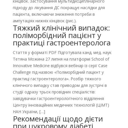
кінцівок. Застосування мультидисциплінарного
підходу до лікування ДС покращує наслідки для
пацієнта, включаючи зниження потреби в
ампутаціях нижніх кінцівок (рис.).
Тяжкий клінічний випадок:
поліморбідний пацієнт у
практиці гастроентеролога
Стаття у форматі PDF Підготувала канд. мед. наук
Тетяна Можина 27 липня на платформі School of
Innovative Medicine відбувся вебінар із серії Case
Challenge під назвою «Поліморбідний пацієнт у
практиці гастроентеролога». Розбір тяжкого
клінічного випадку став приводом для зустрічі в
студії одразу трьох провідних спеціалістів:
завідувачки гастроентерологічного відділення
Центру інноваційних медичних технологій (ЦІМТ)
НАН України, […]
Рекомендації щодо дієти
при цукровому діабеті