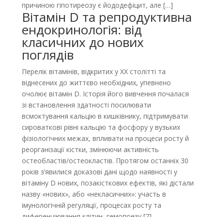
причиною гіпотиреозу є йододефіцит, але […]
Вітамін D та репродуктивна
ендокринологія: від
класичних до нових
поглядів
Перелік вітамінів, відкритих у ХХ столітті та
віднесених до життєво необхідних, упевнено
очолює вітамін D. Історія його вивчення почалася
зі встановлення здатності посилювати
всмоктування кальцію в кишківнику, підтримувати
сироваткові рівні кальцію та фосфору у вузьких
фізіологічних межах, впливати на процеси росту й
реорганізації кістки, змінюючи активність
остеобластів/остеокластів. Протягом останніх 30
років з’явилися доказові дані щодо наявності у
вітаміну D нових, позакісткових ефектів, які дістали
назву «нових», або «некласичних»: участь в
імунологічній регуляції, процесах росту та
диференціювання клітин, гемопоезу [7],