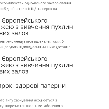
до особливостей одночасного захворювання
орбідної патології ЩЗ та нирок на
. Європейського
режею з вивчення пухлин
вих залоз
онів рекомендується адреналектомія. У
и до уваги індивідуальні чинники (деталі в
. Європейського
режею з вивчення пухлин
вих залоз
ирок: здорові патерни
ого типу харчування асоціюється з
нсулінорезистентності, метаболічного