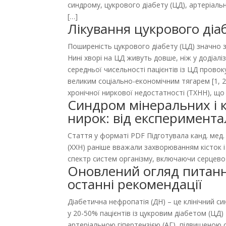
синдрому, цукрового діабету (ЦД), артеріальн
[…]
Лікування цукрового діаб
Поширеність цукрового діабету (ЦД) значно з
Нині хворі на ЦД живуть довше, ніж у додіалі
середньої чисельності пацієнтів із ЦД прово
великим соціально-економічним тягарем [1, 
хронічної ниркової недостатності (ТХНН), щ
Синдром мінеральних і к
нирок: від експеримента
Стаття у форматі PDF Підготувала канд. мед.
(ХХН) раніше вважали захворюванням кісток 
спектр систем організму, включаючи серцево-
Оновлений огляд питання 
останні рекомендації
Діабетична нефропатія (ДН) – це клінічний с
у 20-50% пацієнтів із цукровим діабетом (ЦД
артеріальною гіпертензією (АГ), підвищеною