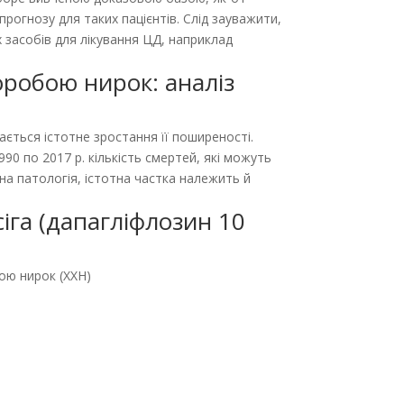
рогнозу для таких пацієнтів. Слід зауважити,
 засобів для лікування ЦД, наприклад
оробою нирок: аналіз
ається істотне зростання її поширеності.
990 по 2017 р. кількість смертей, які можуть
инна патологія, істотна частка належить й
іга (дапагліфлозин 10
бою нирок (ХХН)