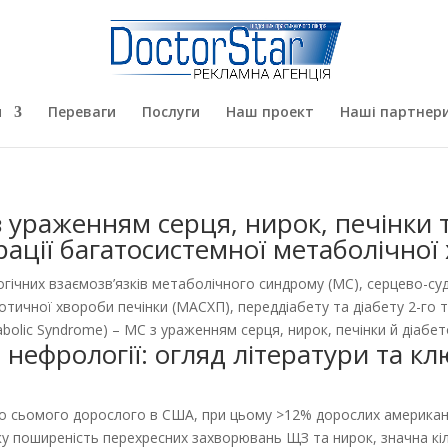
я
Переваги
Послуги
Наш проект
Наші партнер
ураженням серця, нирок, печінки 
грації багатосистемної метаболічної
гічних взаємозв’язків метаболічного синдрому (МС), серцево-су
отичної хвороби печінки (МАСХП), переддіабету та діабету 2-го 
bolic Syndrome) – МС з ураженням серця, нирок, печінки й діабет
а нефрології: огляд літератури та 
го сьомого дорослого в США, при цьому >12% дорослих америка
 поширеність перехресних захворювань ЩЗ та нирок, значна кіль