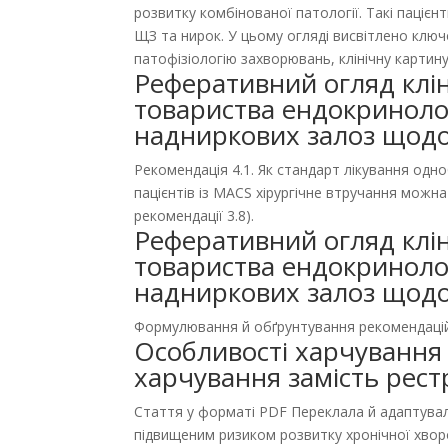
розвитку комбінованої патології. Такі паці
ЩЗ та нирок. У цьому огляді висвітлено ключ
патофізіологію захворювань, клінічну картину
Реферативний огляд клі
товариства ендокринолог
надниркових залоз щодо
Рекомендація 4.1. Як стандарт лікування одн
пацієнтів із MACS хірургічне втручання можна
рекомендації 3.8).
Реферативний огляд клі
товариства ендокринолог
надниркових залоз щодо
Формулювання й обґрунтування рекомендаці
Особливості харчування 
харчування замість рест
Стаття у форматі PDF Переклала й адаптувала
підвищеним ризиком розвитку хронічної хворо