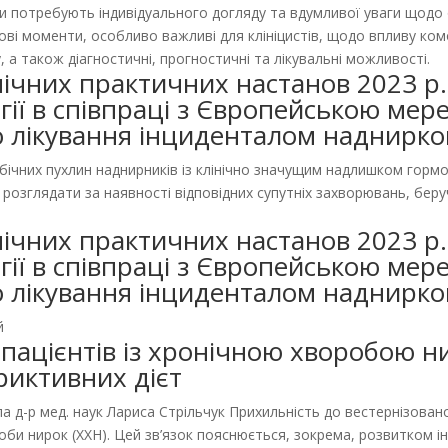
єнти потребують індивідуального догляду та вдумливої уваги що
ові моменти, особливо важливі для клініцистів, щодо впливу ком
, а також діагностичні, прогностичні та лікувальні можливості.
нічних практичних настанов 2023 р
ії в співпраці з Європейською ме
 лікування інциденталом наднирко
обічних пухлин наднирників із клінічно значущим надлишком горм
 розглядати за наявності відповідних супутніх захворювань, беруч
нічних практичних настанов 2023 р
ії в співпраці з Європейською ме
 лікування інциденталом наднирко
й
пацієнтів із хронічною хворобою н
риктивних дієт
 д-р мед. наук Лариса Стрільчук Прихильність до вестернізован
би нирок (ХХН). Цей зв’язок пояснюється, зокрема, розвитком і