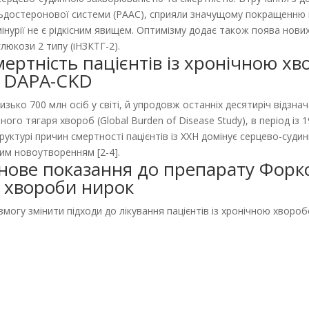
альдостеронової системи (РААС), сприяли значущому покращенню п
інурії не є рідкісним явищем. Оптимізму додає також поява нових
люкози 2 типу (іНЗКТГ-2).
ертність пацієнтів із хронічною хв
я DAPA-CKD
зько 700 млн осіб у світі, й упродовж останніх десятиріч відзнач
ого тягаря хвороб (Global Burden of Disease Study), в період із 1
структурі причин смертності пацієнтів із ХХН домінує серцево-суд
ним новоутворенням [2-4].
 нове показання до препарату Форкс
ї хвороби нирок
змогу змінити підходи до лікування пацієнтів із хронічною хворо