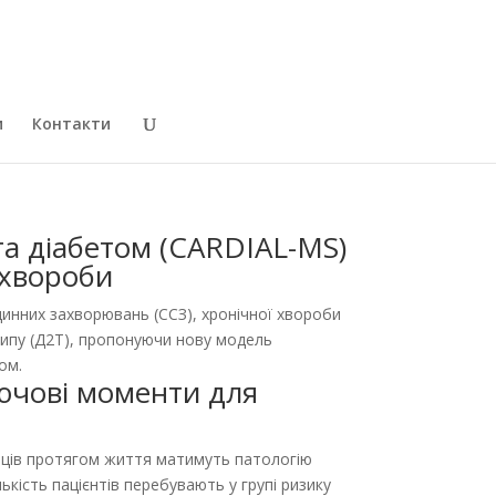
и
Контакти
та діабетом (CARDIAL-MS)
 хвороби
динних захворювань (ССЗ), хронічної хвороби
типу (Д2Т), пропонуючи нову модель
ом.
ключові моменти для
нців протягом життя матимуть патологію
кість пацієнтів перебувають у групі ризику