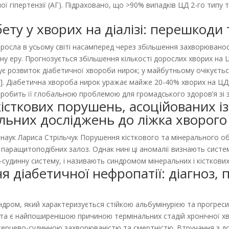
ої гіпертензії (АГ). Підраховано, що >90% випадків ЦД 2-го типу
ету у хворих на діалізі: перешкоди
росла в усьому світі насамперед через збільшення захворюваност
зну еру. Прогнозується збільшення кількості дорослих хворих на 
кує розвиток діабетичної хвороби нирок; у майбутньому очікуєтьс
2]. Діабетична хвороба нирок уражає майже 20-40% хворих на Ц
о робить її глобальною проблемою для громадського здоров’я зі
істкових порушень, асоційованих 
льних досліджень до ліжка хворого
 наук Лариса Стрільчук Порушення кісткового та мінерального об
і паращитоподібних залоз. Однак нині ці аномалії визнають сист
судинну систему, і називають синдромом мінеральних і кісткових
діабетичної нефропатії: діагноз, пр
индром, який характеризується стійкою альбумінурією та прогрес
) та є найпоширенішою причиною термінальних стадій хронічної х
 серцево-судинною захворюваністю та смертністю. Втручання з 