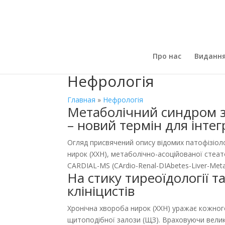
Про нас
Виданн
Нефрологія
Главная
»
Нефрологія
Метаболічний синдром з 
– новий термін для інте
Огляд присвячений опису відомих патофізіоло
нирок (ХХН), метаболічно-асоційованої стеат
CARDIAL-MS (CArdio-Renal-DIAbetes-Liver-Meta
На стику тиреоїдології т
клініцистів
Хронічна хвороба нирок (ХХН) уражає кожно
щитоподібної залози (ЩЗ). Враховуючи велику