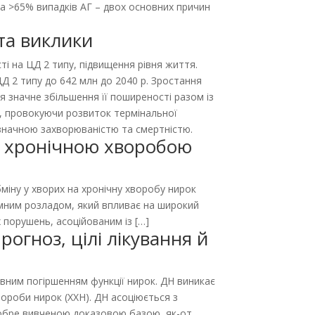
 та >65% випадків АГ – двох основних причин
 та виклики
і на ЦД 2 типу, підвищення рівня життя.
ЦД 2 типу до 642 млн до 2040 р. Зростання
я значне збільшення її поширеності разом із
Д, провокуючи розвиток термінальної
 значною захворюваністю та смертністю.
із хронічною хворобою
міну у хворих на хронічну хворобу нирок
емним розладом, який впливає на широкий
 порушень, асоційованим із […]
огноз, цілі лікування й
ивним погіршенням функції нирок. ДН виникає
вороби нирок (ХХН). ДН асоціюється з
добре вивченою доказовою базою, як-от