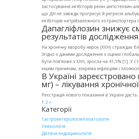
застосування інгібіторів ренін-ангіотензин-
що ДН не завжди прогресує й регресія альбум
інгібіторів натрійзалежного котранспортера г
Дапагліфлозин знижує см
результатів дослідженн
На хронічну хворобу нирок (ХХН) страждає бли
Згідно з даними дослідження з оцінки глобальн
бути пов’язані з ХХН, зросла на 41,5% [1]. У 
іншим причинам, зокрема інфекціям і злоякіс
В Україні зареєстровано
мг) – лікування хронічно
Реєстрація нового показання в Україні дасть 
1
2
»
Категорії
Гастроентерологія/гепатологія
Гінекологія
Дитяча ендокринологія