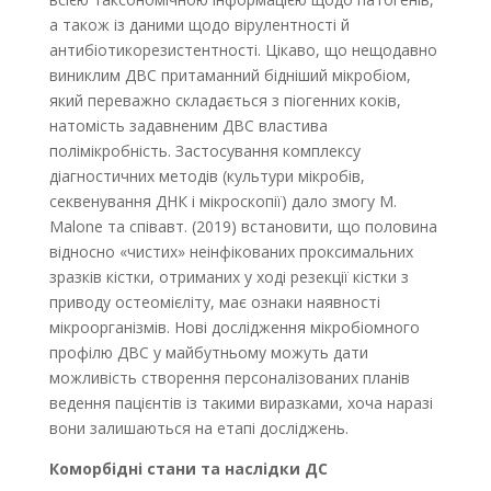
а також із даними щодо вірулентності й
антибіотикорезистентності. Цікаво, що нещодавно
виниклим ДВС притаманний бідніший мікробіом,
який переважно складається з піогенних коків,
натомість задавненим ДВС властива
полімікробність. Застосування комплексу
діагностичних методів (культури мікробів,
секвенування ДНК і мікроскопії) дало змогу М.
Malone та співавт. (2019) встановити, що половина
відносно «чистих» неінфікованих проксимальних
зразків кістки, отриманих у ході резекції кістки з
приводу остеомієліту, має ознаки наявності
мікроорганізмів. Нові дослідження мікробіомного
профілю ДВС у майбутньому можуть дати
можливість створення персоналізованих планів
ведення пацієнтів із такими виразками, хоча наразі
вони залишаються на етапі досліджень.
Коморбідні стани та наслідки ДС