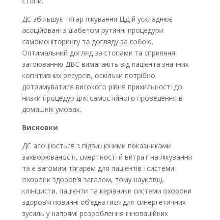
стопи.
ДС збільшує тягар лікування ЦД й ускладнює
асоційовані з діабетом рутинні процедури
самомоніторингу та догляду за собою.
Оптимальний догляд за стопами та сприяння
загоюванню ДВС вимагають від пацієнта значних
когнітивних ресурсів, оскільки потрібно
дотримуватися високого рівня прихильності до
низки процедур для самостійного проведення в
домашніх умовах.
Висновки
ДС асоціюється з підвищеними показниками
захворюваності, смертності й витрат на лікування
та є вагомим тягарем для пацієнтів і системи
охорони здоров’я загалом, тому науковці,
клініцисти, пацієнти та керівники системи охорони
здоров’я повинні об’єднатися для синергетичних
зусиль у напрямі розроблення інноваційних