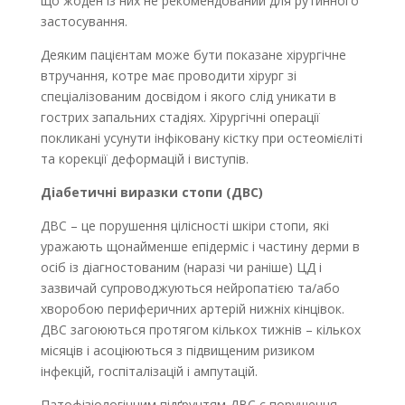
що жоден із них не рекомендований для рутинного
застосування.
Деяким пацієнтам може бути показане хірургічне
втручання, котре має проводити хірург зі
спеціалізованим досвідом і якого слід уникати в
гострих запальних стадіях. Хірургічні операції
покликані усунути інфіковану кістку при остеомієліті
та корекції деформацій і виступів.
Діабетичні виразки стопи (ДВС)
ДВС – це порушення цілісності шкіри стопи, які
уражають щонайменше епідерміс і частину дерми в
осіб із діагностованим (наразі чи раніше) ЦД і
зазвичай супроводжуються нейропатією та/або
хворобою периферичних артерій нижніх кінцівок.
ДВС загоюються протягом кількох тижнів – кількох
місяців і асоціюються з підвищеним ризиком
інфекцій, госпіталізацій і ампутацій.
Патофізіологічним підґрунтям ДВС є порушення