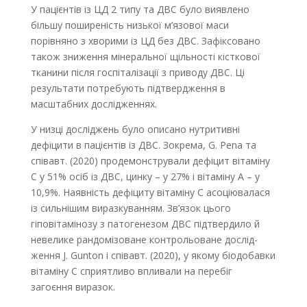
У пацієнтів із ЦД 2 типу та ДВС було виявлено
більшу поширеність низької м’язової маси
порівняно з хворими із ЦД без ДВС. Зафіксовано
також зниження мінеральної щільності кісткової
тканини після госпіталізації з приводу ДВС. Ці
результати потребують підтвердження в
масштабних дослід­женнях.
У низці досліджень було описано нутритивні
дефіцити в пацієнтів із ДВС. Зокрема, G. Pena та
співавт. (2020) продемонстрували дефіцит вітаміну
С у 51% осіб із ДВС, цинку – у 27% і вітаміну А – у
10,9%. Наявність дефіциту вітаміну С асоціювалася
із сильнішим виразкуванням. Зв’язок цього
гіповітамінозу з патогенезом ДВС підтвердило й
невелике рандомізоване контрольоване дослід­
ження J. Gunton і співавт. (2020), у якому біодобавки
вітаміну С сприятливо впливали на перебіг
загоєння виразок.