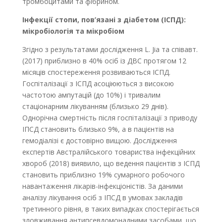
тромбоцитами та фібрином.
Інфекції стопи, пов’язані з діабетом (ІСПД):
мікробіологія та мікробіом
Згідно з результатами дослідження L. Jia та співавт.
(2017) приблизно в 40% осіб із ДВС протягом 12
місяців спостереження розвиваються ІСПД.
Госпіталізації з ІСПД асоціюються з високою
частотою ампутацій (до 10%) і тривалим
стаціонарним лікуванням (близько 29 днів).
Однорічна смертність після госпіталізації з приводу
ІПСД становить близько 9%, а в пацієнтів на
гемодіалізі є достовірно вищою. Дослідження
експертів Австралійського товариства інфекційних
хвороб (2018) виявило, що ведення пацієнтів з ІСПД
становить приблизно 19% сумарного робочого
навантаження лікарів-інфекціоністів. За даними
аналізу лікування осіб з ІПСД в умовах закладів
третинного рівня, в таких випадках спостерігається
зловживання антипсевдомонадними засобами, що