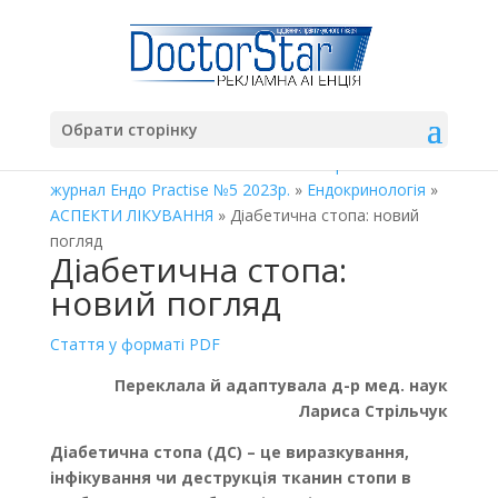
Обрати сторінку
Главная
»
Endo Practices
»
Освітньо-практичний
журнал Ендо Practise №5 2023р.
»
Ендокринологія
»
АСПЕКТИ ЛІКУВАННЯ
» Діабетична стопа: новий
погляд
Діабетична стопа:
новий погляд
Стаття у форматі PDF
Переклала й адаптувала д-р мед. наук
Лариса Стрільчук
Діабетична стопа (ДС) – це виразкування,
інфікування чи деструкція тканин стопи в