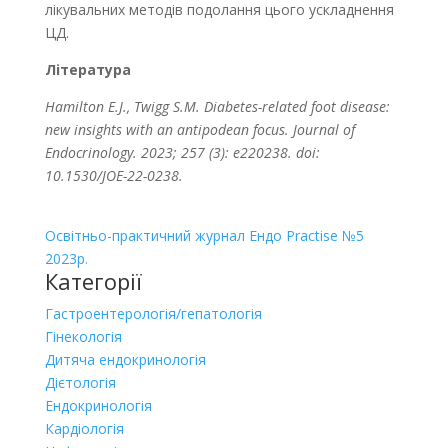
лікувальних методів подолання цього ускладнення
ЦД.
Література
Hamilton E.J., Twigg S.M. Diabetes-related foot disease:
new insights with an antipodean focus. Journal of
Endocrinology. 2023; 257 (3): e220238. doi:
10.1530/JOE-22-0238.
Освітньо-практичний журнал Ендо Practise №5
2023р.
Категорії
Гастроентерологія/гепатологія
Гінекологія
Дитяча ендокринологія
Дієтологія
Ендокринологія
Кардіологія