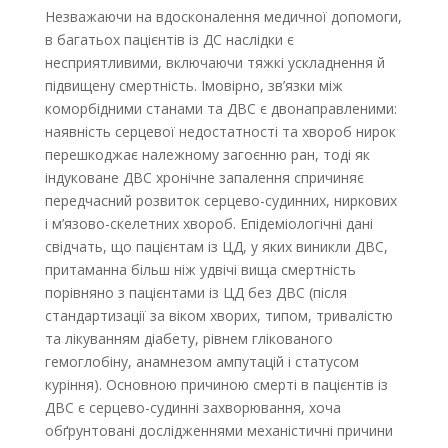
Незважаючи на вдосконалення медичної допомоги,
в багатьох пацієнтів із ДС наслідки є
несприятливими, включаючи тяжкі ускладнення й
підвищену смертність. Імовірно, зв’язки між
коморбідними станами та ДВС є двонаправленими:
наявність серцевої недостатності та хвороб нирок
перешкоджає належному загоєнню ран, тоді як
індуковане ДВС хронічне запалення спричиняє
передчасний розвиток серцево-судинних, ниркових
і м’язово-скелетних хвороб. Епідеміологічні дані
свідчать, що пацієнтам із ЦД, у яких виникли ДВС,
притаманна більш ніж удвічі вища смертність
порівняно з пацієнтами із ЦД без ДВС (після
стандартизації за віком хворих, типом, тривалістю
та лікуванням діабету, рівнем глікованого
гемоглобіну, анамнезом ампутацій і статусом
куріння). Основною причиною смерті в пацієнтів із
ДВС є серцево-судинні захворювання, хоча
обґрунтовані дослідженнями механістичні причини