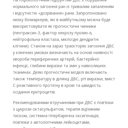
нормального загоєння ран із тривалим запаленням
і відсутністю «дозрівання» рани. Запропоновано
низку біомаркерів, які в майбутньому можна буде
використовувати як прогностичні чинники
(пентраксин-3, фактор некрозу пухлин-α,
нейтрофільна еластаза, мієлоїдні дендритні
клітини). Станом на зараз траєкторію загоєння ДВС
у клінічних умовах визначають на основі наявності
хвороби периферичних артерій, бактерійної
інфекції, глибини виразки та змін у навколишніх
тканинах. Деякі прогностичні моделі включають
також температуру в ділянці ДВС, pH виразки, вміст
С-реактивного протеїну в крові та швидкість
осідання еритроцитів.
Рекомендованими втручаннями при ДВС є пов’язки
з цукрози октасульфатом, терапія від’ємним
тиском, системна гіпербарична оксигенація,
пов’язки з автологічними лейкоцитами,