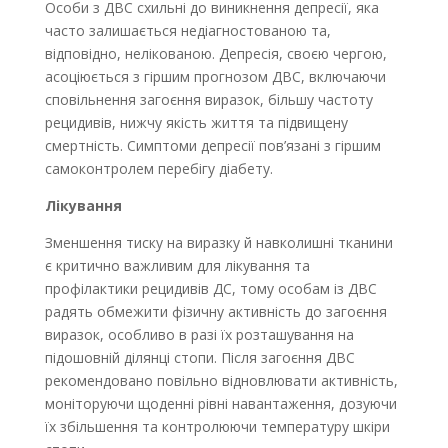
Особи з ДВС схильні до виникнення депресії, яка
часто залишається недіагностованою та,
відповідно, нелікованою. Депресія, своєю чергою,
асоціюється з гіршим прогнозом ДВС, включаючи
сповільнення загоєння виразок, більшу частоту
рецидивів, нижчу якість життя та підвищену
смертність. Симптоми депресії пов’язані з гіршим
самоконтролем перебігу діабету.
Лікування
Зменшення тиску на виразку й навколишні тканини
є критично важливим для лікування та
профілактики рецидивів ДС, тому особам із ДВС
радять обмежити фізичну активність до загоєння
виразок, особливо в разі їх розташування на
підошовній ділянці стопи. Після загоєння ДВС
рекомендовано повільно відновлювати активність,
моніторуючи щоденні рівні навантаження, дозуючи
їх збільшення та контролюючи температуру шкіри