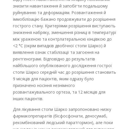
знизити навантаження й запобігти подальшому
руйнуванню та деформаціям. Розвантаження й
іммобілізацію бажано продовжувати до розрішення
гострого стану. Критеріями розрішення виступають
зниження набряку, зменшення різниці в температурі
між ураженою та контрлатеральною кінцівкою до
<2 °C (окрім випадків двобічної стопи Шарко) й
виявлення ознак стабілізації та загоєння на
рентгенограмі. Відповідно до результатів
найбільшого опублікованого дослідження гострої
стопи Шарко середній час до розрішення становить
9 місяців для пацієнтів, яким одразу було
призначено носіння незнімного
розвантажувального ортеза, та 12 місяців для
інших пацієнтів.
Для лікування стопи Шарко запропоновано низку
фармакопрепаратів (бісфосфонати, деносумаб,
рекомбінований людський паратгормон), але поки