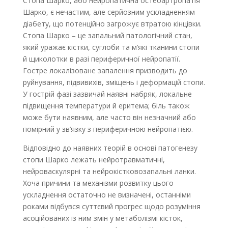
Стопа Шарко, або нейропатична остеоартропатія
Шарко, є нечастим, але серйозним ускладненням
діабету, що потенційно загрожує втратою кінцівки.
Стопа Шарко – це запальний патологічний стан,
який уражає кістки, суглоби та м’які тканини стопи
й щиколотки в разі периферичної нейропатії.
Гостре локалізоване запалення призводить до
руйнування, підвивихів, зміщень і деформацій стопи.
У гострій фазі зазвичай наявні набряк, локальне
підвищення температури й еритема; біль також
може бути наявним, але часто він незначний або
помірний у зв’язку з периферичною нейропатією.
Відповідно до наявних теорій в основі патогенезу
стопи Шарко лежать нейротравматичні,
нейроваскулярні та нейрокістковозапальні ланки.
Хоча причини та механізми розвитку цього
ускладнення остаточно не визначені, останніми
роками відбувся суттєвий прогрес щодо розуміння
асоційованих із ним змін у метаболізмі кісток,