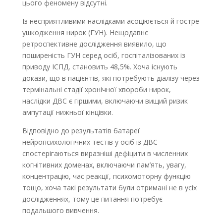
цього феномену відсутні.
Із несприятливими наслідками асоціюється й гостре
ушкодження нирок (ГУН). Нещодавнє
ретроспективне дослідження виявило, що
поширеність ГУН серед осіб, госпіталізованих із
приводу ІСПД, становить 48,5%. Хоча існують
докази, що в пацієнтів, які потребують діалізу через
термінальні стадії хронічної хвороби нирок,
наслідки ДВС є гіршими, включаючи вищий ризик
ампутації нижньої кінцівки.
Відповідно до результатів батареї
нейропсихологічних тестів у осіб із ДВС
спостерігаються виразніші дефіцити в численних
когнітивних доменах, включаючи пам’ять, увагу,
концентрацію, час реакції, психомоторну функцію
тощо, хоча такі результати були отримані не в усіх
дослідженнях, тому це питання потребує
подальшого вивчення.