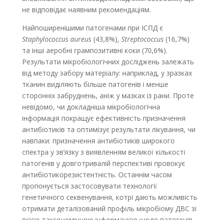
не відповідає наявним рекомендаціям.
Найпоширенішими патогенами при ІСПД є
Staphylococcus aureus
(43,8%),
Streptococcus
(16,7%)
та інші аеробні грампозитивні коки (70,6%).
Результати мікробіологічних досліджень залежать
від методу забору матеріалу: наприклад, у зразках
тканин виді­ляють більше патогенів і менше
сторонніх забруднень, аніж у мазках із рани. Проте
невідомо, чи докладніша мікробіологічна
інформація покращує ефективність призначення
антибіотиків та оптимізує результати лікування, чи
навпаки: призначення антибіотиків широкого
спектра у зв’язку з виявленням великої кількості
патогенів у довготривалій перспективі провокує
антибіотикорезистентність. Останнім часом
пропонується застосовувати технології
генетичного секвенування, котрі дають можливість
отримати деталізований профіль мікробіому ДВС зі
всією таксономічною інформацією щодо патогенів,