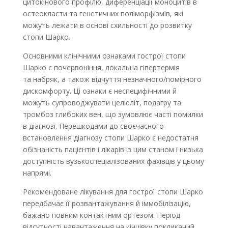
цитокінового профілю, диференціації моноцитів в
остеокласти та генетичних поліморфізмів, які
можуть лежати в основі схильності до розвитку
стопи Шарко.
Основними клінічними ознаками гострої стопи
Шарко є почервоніння, локальна гіпертермія
та набряк, а також відчуття незначного/помірного
дискомфорту. Ці ознаки є неспецифічними й
можуть супроводжувати целюліт, подагру та
тромбоз глибоких вен, що зумовлює часті помилки
в діаг­нозі. Перешкодами до своєчасного
встановлення діаг­нозу стопи Шарко є недостатня
обізнаність пацієн­тів і лікарів із цим станом і низька
доступність вузькоспеціалізованих фахівців у цьому
напрямі.
Рекомендоване лікування для гострої стопи Шарко
передбачає її розвантажування й іммобілізацію,
бажано повним контактним ортезом. Період
відсутності навантаження на кінцівку покликаний