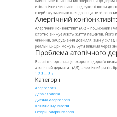
найпоширеніших причин звернення до дермато
етіологічних чинників – від сухості шкіри до
свербежу залишаються до кінця не з’ясованим
Алергічний кон’юнктивіт:
Алергічний кон’юнктивіт (АК) – поширений і 
істотно знижує якість життя пацієнтів. Його
чинників, забруднення довкілля, змін у складі
реальні цифри можуть бути вищими через знач
Проблема атопічного де
Всесвітня організація охорони здоров’я визн
атопічний дерматит (АД), алергічний риніт, бр
1
2
3
…
8
»
Категорії
Алергологія
Дерматологія
Дитяча алергологія
Клінічна імунологія
Оториноларингологія