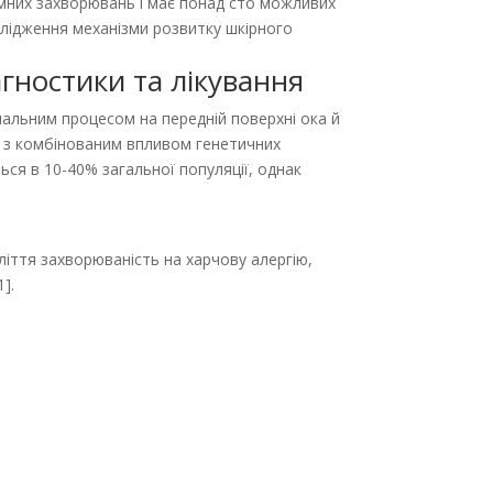
мних захворювань і має понад сто можливих
ослідження механізми розвитку шкірного
агностики та лікування
апальним процесом на передній поверхні ока й
но з комбінованим впливом генетичних
ться в 10-40% загальної популяції, однак
ліття захворюваність на харчову алергію,
].