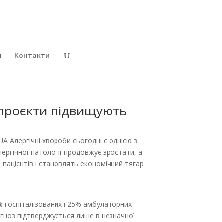
и
Контакти
і проєкти підвищують
 Алергічні хвороби сьогодні є однією з
ергічної патології продовжує зростати, а
 пацієнтів і становлять економічний тягар
% госпіталізованих і 25% амбулаторних
Діагноз підтверджується лише в незначної