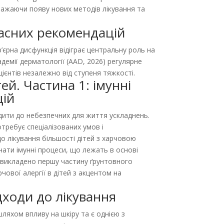
бражаючи появу нових методів лікування та
учасних рекомендацій
єрна дисфункція відіграє центральну роль на
адемії дерматології (AAD, 2026) регулярне
ієнтів незалежно від ступеня тяжкості.
ей. Частина 1: імунні
цій
дити до небезпечних для життя ускладнень.
отребує спеціалізованих умов і
о лікування більшості дітей з харчовою
чати імунні процеси, що лежать в основі
лі викладено першу частину ґрунтовного
чової алергії в дітей з акцентом на
ідходи до лікування
ляхом впливу на шкіру та є однією з