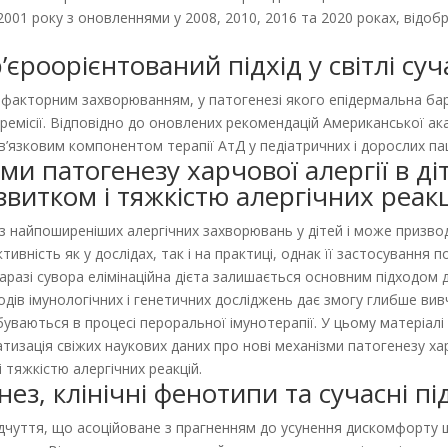
 2001 року з оновленнями у 2008, 2010, 2016 та 2020 роках, відо
’єроорієнтований підхід у світлі с
факторним захворюванням, у патогенезі якого епідермальна бар’
 ремісії. Відповідно до оновлених рекомендацій Американської ак
в’язковим компонентом терапії АтД у педіатричних і дорослих пац
и патогенезу харчової алергії в діт
озвитком і тяжкістю алергічних реак
 з найпоширеніших алергічних захворювань у дітей і може призво
вність як у дослідах, так і на практиці, однак її застосування п
разі сувора елімінаційна дієта залишається основним підходом д
одів імунологічних і генетичних досліджень дає змогу глибше вив
ідбуваються в процесі пероральної імунотерапії. У цьому матеріа
тизація свіжих наукових даних про нові механізми патогенезу хар
і тяжкістю алергічних реакцій.
ез, клінічні фенотипи та сучасні п
ідчуття, що асоційоване з прагненням до усунення дискомфорту ш