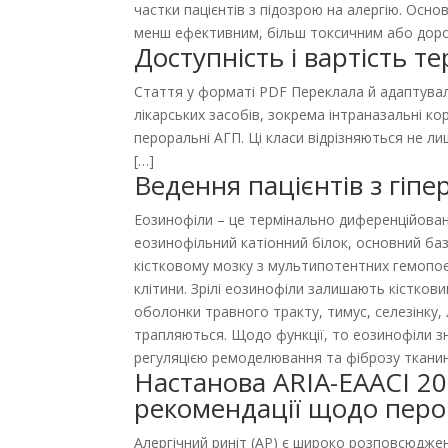
частки пацієнтів з підозрою на алергію. Осно
менш ефективним, більш токсичним або дорож
Доступність і вартість те
Стаття у форматі PDF Переклала й адаптувала 
лікарських засобів, зокрема інтраназальні кор
пероральні АГП. Ці класи відрізняються не л
[…]
Ведення пацієнтів з гіп
Еозинофіли – це термінально диференційован
еозинофільний катіонний білок, основний ба
кістковому мозку з мультипотентних гемопое
клітини. Зрілі еозинофіли залишають кісткови
оболонки травного тракту, тимус, селезінку,
трапляються. Щодо функції, то еозинофіли зн
регуляцією ремоделювання та фіброзу тканин,
Настанова ARIA-EAACI 202
рекомендації щодо перор
Алергічний риніт (АР) є широко розповсюджени