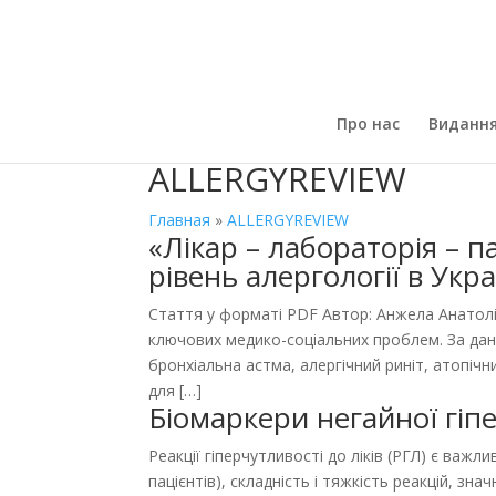
Про нас
Виданн
ALLERGYREVIEW
Главная
»
ALLERGYREVIEW
«Лікар – лабораторія – п
рівень алергології в Укра
Стаття у форматі PDF Автор: Анжела Анатолі
ключових медико-соціальних проблем. За дан
бронхіальна астма, алергічний риніт, атопічн
для […]
Біомаркери негайної гіпе
Реакції гіперчутливості до ліків (РГЛ) є ва
пацієнтів), складність і тяжкість реакцій, зн