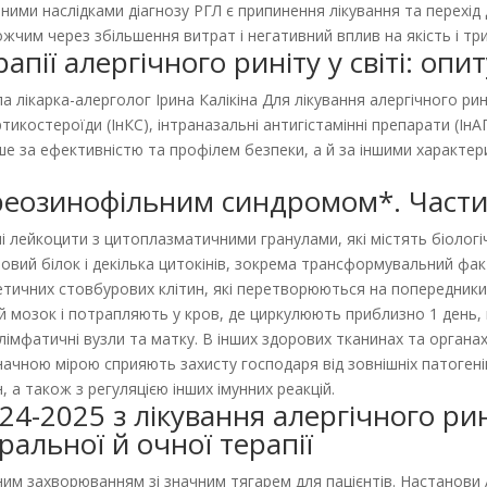
вними наслідками діагнозу РГЛ є припинення лікування та перехід 
чим через збільшення витрат і негативний вплив на якість і три
рапії алергічного риніту у світі: оп
лікарка-алерголог Ірина Калікіна Для лікування алергічного рині
тикостероїди (ІнКС), інтраназальні антигістамінні препарати (ІнАГП
ише за ефективністю та профілем безпеки, а й за іншими характер
ереозинофільним синдромом*. Части
і лейкоцити з цитоплазматичними гранулами, які містять біологі
зовий білок і декілька цитокінів, зокрема трансформувальний фа
тичних стовбурових клітин, які перетворюються на попередники 
й мозок і потрапляють у кров, де циркулюють приблизно 1 день, п
 лімфатичні вузли та матку. В інших здорових тканинах та орган
ачною мірою сприяють захисту господаря від зовнішніх патогенів
 а також з регуляцією інших імунних реакцій.
4-2025 з лікування алергічного рин
альної й очної терапії
м захворюванням зі значним тягарем для пацієнтів. Настанови ARIA