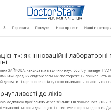
я
Переваги
Послуги
Наш проект
Наші партнер
ацієнт»: як інноваційні лабораторн
їні
ївна ЗАЙКОВА, кандидатка медичних наук, country manager HVD UA
ими міжнародних епідеміологічних спостережень, поширеність ал
ий дерматит і харчова алергія суттєво впливають на якість життя
рчутливості до ліків
жливою медичною проблемою через збільшення поширеності (10-20
ачні фінансові витрати для пацієнтів і системи охорони здоров’я. 