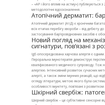
– «АР і його вплив на астму») публікуються з
методологічні вдосконалення.
Атопічний дерматит: бар
Атопічний дерматит (АтД) є хронічним багато
всіх етапах перебігу хвороби – від дебюту до
застосування бар’єровідновних засобів є обо
Новий погляд на механізм
сигнатури, пов’язані з р
IgE-опосередкована харчова алергія є одним
Пероральна імунотерапія демонструє перспекти
кваліфікованого медичного супроводу. Тож на
алергією. Інтенсивний розвиток сучасних мет
алергії, а також зміни імунних реакцій, що в
огляду літератури, метою якого була система
особливості імунітету, пов’язані з розвитком 
Шкірний свербіж: патоген
Шкірний свербіж – це суб’єктивне сенсорне в