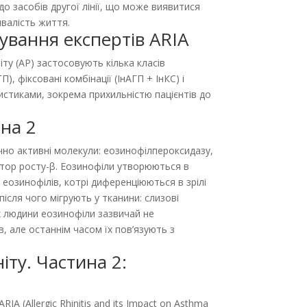
до засобів другої лінії, що може виявитися
валість життя.
итування експертів ARIA
ту (АР) застосовують кілька класів
), фіксовані комбінації (ІнАГП + ІнКС) і
истиками, зокрема прихильністю пацієнтів до
на 2
чно активні молекули: еозинофілпероксидазу,
ктор росту-β. Еозинофіли утворюються в
еозинофілів, котрі диференціюються в зрілі
ісля чого мігрують у тканини: слизові
ах людини еозинофіли зазвичай не
, але останнім часом їх пов’язують з
іту. Частина 2:
 (Allergic Rhinitis and its Impact on Asthma