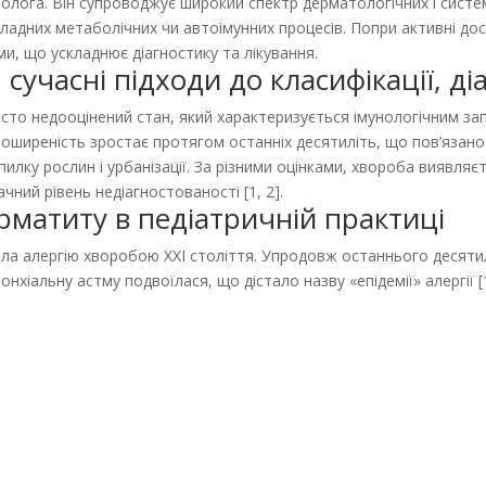
лога. Він супроводжує широкий спектр дерматологічних і систе
 складних метаболічних чи автоімунних процесів. Попри активні д
и, що ускладнює діагностику та лікування.
 сучасні підходи до класифікації, ді
часто недооцінений стан, який характеризується імунологічним з
 поширеність зростає протягом останніх десятиліть, що пов’яза
 пилку рослин і урбанізації. За різними оцінками, хвороба виявляє
ний рівень недіагностованості [1, 2].
рматиту в педіатричній практиці
ала алергію хворобою XXI століття. Упродовж останнього десяти
онхіальну астму подвоїлася, що дістало назву «епідемії» алергії [1