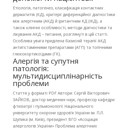
Етіологія, патогенез, класифікація контактних
дерматитів (КД), критерії диференційної діагностики
між алергічним (АКД) й іритантним КД (ІКД), а
також клінічні особливості, методи діагностики та
лікування АКД – питання, розглянуті в цій статті.
Особлива увага приділена базисній терапії АКД
антигістамінними препаратами (АГП) та топічними
глюкокортикоїдами (ГК).
Алергія та супутня
патологія:
мультидисциплінарність
проблеми
Стаття у форматі PDF Автори: Сергій Вікторович
ЗАЙКОВ, доктор медичних наук, професор кафедри
фтизіатрії і пульмонології Національного
університету охорони здоров’я України ім. П.Л.
Шупика (м. Київ), президент ВГО «Асоціація
алергологів України» Проблема алергічних