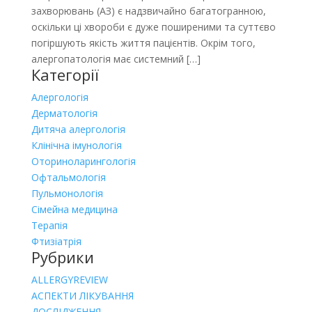
захворювань (АЗ) є надзвичайно багатогранною,
оскільки ці хвороби є дуже поширеними та суттєво
погіршують якість життя пацієнтів. Окрім того,
алергопатологія має системний […]
Категорії
Алергологія
Дерматологія
Дитяча алергологія
Клінічна імунологія
Оториноларингологія
Офтальмологія
Пульмонологія
Сімейна медицина
Терапія
Фтизіатрія
Рубрики
ALLERGYREVIEW
АСПЕКТИ ЛІКУВАННЯ
ДОСЛІДЖЕННЯ