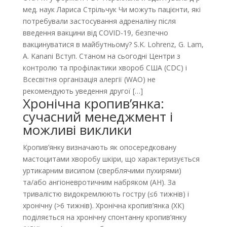
мед. наук Лариса Стрільчук Чи можуть пацієнти, які
потребували застосування адреналіну після
введення вакцини від COVID-19, безпечно
вакцинуватися в майбутньому? S.K. Lohrenz, G. Lam,
A. Kanani Вступ. Станом на сьогодні Центри з
контролю та профілактики хвороб США (CDC) і
Всесвітня організація алергії (WAO) не
рекомендують уведення другої […]
Хронічна кропив’янка:
сучасний менеджмент і
можливі виклики
Кропив’янку визначають як опосередковану
мастоцитами хворобу шкіри, що характеризується
уртикарним висипом (сверблячими пухирями)
та/або ангіоневротичним набряком (АН). За
тривалістю видокремлюють гостру (≤6 тижнів) і
хронічну (>6 тижнів). Хронічна кропив’янка (ХК)
поділяється на хронічну спонтанну кропив’янку