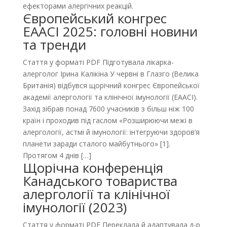
ефекторами алергічних реакцій.
Європейський конгрес
EAACI 2025: головні новини
та тренди
Стаття у форматі PDF Підготувала лікарка-
алерголог Ірина Калікіна У червні в Глазго (Велика
Британія) відбувся щорічний конгрес Європейської
академії алергології та клінічної імунології (EAACI).
Захід зібрав понад 7600 учасників з більш ніж 100
країн і проходив під гаслом «Розширюючи межі в
алергології, астмі й імунології: інтегруючи здоров’я
планети заради сталого майбутнього» [1].
Протягом 4 днів […]
Щорічна конференція
Канадського товариства
алергології та клінічної
імунології (2023)
Стаття у форматі PDF Переклала й адаптувала д-р