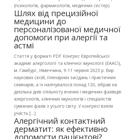
(психологів, фармакологів, медичних сестер).
Шлях від прецизійної
медицини до
персоналізованої медичної
допомоги при алергії та
астмі
Стаття у форматі PDF Конгрес Європейської
академії алергології та клінічної імунології (EAACI),
м. Гамбург, Німеччина, 9-11 червня 2023 р. Вир
наукових сесій, пленарних засідань і практичних
семінарів, а їх налічувалося понад 120, зібрав на
декілька днів спільноту вчених і медичних фахівців:
алергологів, клінічних імунологів і спеціалістів
суміжних фахів з усього світу. У конг­ресі взяли
участь […]
Алергічний контактний
дерматит: як ефективно
допомогти пацієнтові?