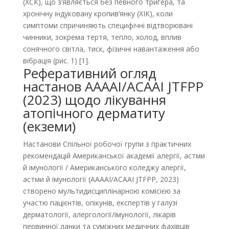
(ХСК), що з’являється без певного тригера, та
хронічну індуковану кропив’янку (ХІК), коли
симптоми спричиняють специфічні відтворювані
чинники, зокрема тертя, тепло, холод, вплив
сонячного світла, тиск, фізичні навантаження або
вібрація (рис. 1) [1].
Реферативний огляд
настанов ААААІ/ACAAI JTFPP
(2023) щодо лікування
атопічного дерматиту
(екземи)
Настанови Спільної робочої групи з практичних
рекомендацій Американської академії алергії, астми
й імунології / Американського коледжу алергії,
астми й імунології (ААААІ/ACAAI JTFPP, 2023)
створено мультидисциплінарною комісією за
участю пацієнтів, опікунів, експертів у галузі
дерматології, алергології/імунології, лікарів
первинної ланки та суміжних медичних фахівців