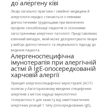
до алергену ківі
Лікарі загальної практики / сімейної медицини й
алергологи нерідко стикаються з певними
діагностичними труднощами при визначенні
профілю сенсибілізації пацієнтів із сезонними
загостреннями алергічної патології. Представляємо
клінічний випадок, який може дезорієнтувати лікаря
у виборі діагностичного та лікувального підходу до
ведення пацієнта.
Алергеноспецифічна
імунотерапія при алергічній
астмі й IgE-опосередкованій
харчовій алергії
Принцип алергеноспецифічної імунотерапії (АСІТ)
полягає у багаторазовому введенні специфічних
алергенів з метою індукції імунологічної
толерантності для захисту від симптоматичних
алергічних реакцій 1 типу (опосередкованих IgE),