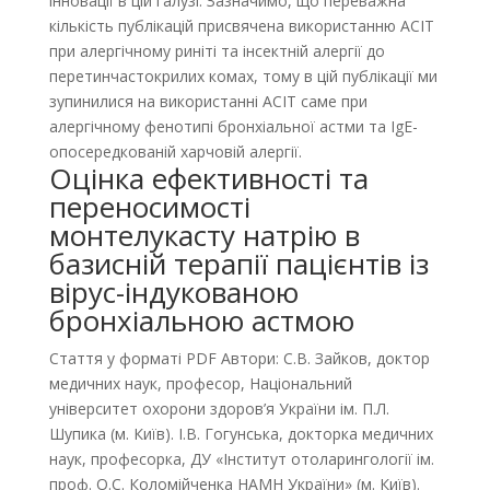
інновації в цій галузі. Зазначимо, що переважна
кількість публікацій присвячена використанню АСІТ
при алергічному риніті та інсектній алергії до
перетинчастокрилих комах, тому в цій публікації ми
зупинилися на використанні АСІТ саме при
алергічному фенотипі бронхіальної астми та IgE-
опосередкованій харчовій алергії.
Оцінка ефективності та
переносимості
монтелукасту натрію в
базисній терапії пацієнтів із
вірус-індукованою
бронхіальною астмою
Стаття у форматі PDF Автори: С.В. Зайков, доктор
медичних наук, професор, Національний
університет охорони здоров’я України ім. П.Л.
Шупика (м. Київ). І.В. Гогунська, докторка медичних
наук, професорка, ДУ «Інститут отоларингології ім.
проф. О.С. Коломійченка НАМН України» (м. Київ).