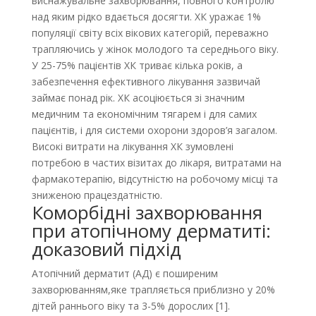
виснажувальне захворювання, повного контролю
над яким рідко вдається досягти. ХК уражає 1%
популяції світу всіх вікових категорій, переважно
трапляючись у жінок молодого та середнього віку.
У 25-75% пацієнтів ХК триває кілька років, а
забезпечення ефективного лікування зазвичай
займає понад рік. ХК асоціюється зі значним
медичним та економічним тягарем і для самих
пацієнтів, і для системи охорони здоров’я загалом.
Високі витрати на лікування ХК зумовлені
потребою в частих візитах до лікаря, витратами на
фармакотерапію, відсутністю на робочому місці та
зниженою працездатністю.
Коморбідні захворювання
при атопічному дерматиті:
доказовий підхід
Атопічний дерматит (АД) є поширеним
захворюванням,яке трапляється приблизно у 20%
дітей раннього віку та 3-5% дорослих [1].