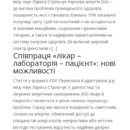
мед. наук Лариса Стрільчук Харчова алергія (ХА) –
це вагома проблема громадського здоров’я,
поширеність якої становить близько 10% загальної
популяції світу. Цей патологічний стан асоціюється
зі значним емоційним, соціальним і фінансовим
тягарем, а також із надмірним навантаженням на
систему охорони здоров’я. ХА включає широкий
спектр фенотипів і […]
Співпраця «лікар –
лабораторія – пацієнт»: нові
можливості
Стаття у форматі PDF Переклала й адаптувала д-р
мед. наук Лариса Стрільчук У діагностиці та
лікуванні алергічних захворювань (АЗ) лікарі й
пацієнти стикаються з цілою низкою перешкод і
проблем. Серед них: висока поширеність симптомів,
схожих на алергію; обмежений доступ до
спеціалістів-алергологів; неефективні або неточні
методи тестування; відсутність надійних джерел