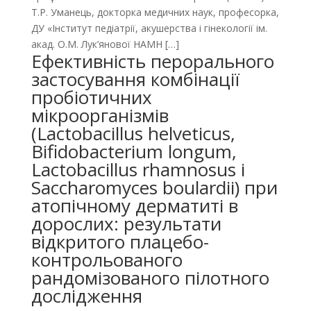
Т.Р. Уманець, докторка медичних наук, професорка,
ДУ «Інститут педіатрії, акушерства і гінекології ім.
акад. О.М. Лук’янової НАМН […]
Ефективність перорального
застосування комбінації
пробіотичних
мікроорганізмів
(Lactobacillus helveticus,
Bifidobacterium longum,
Lactobacillus rhamnosus і
Saccharomyces boulardii) при
атопічному дерматиті в
дорослих: результати
відкритого плацебо-
контрольованого
рандомізованого пілотного
дослідження