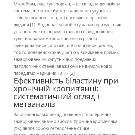
Мікробіом, наш суперорган, – це складна динамічна
система, що може бути означена як сукупність
генів мікроорганізмів, які населяють організм
людини [1]. Водночас мікробіоту характеризують як
установлене експериментально співвідношення
культивованих мікроорганізмів із різною
функціональною, а отже, й етіологічною роллю,
тобто доведеною значущістю у виникненні прямих
захворювань чи супутніх або поєднаних
патологічних станів, зважаючи на вимоги нової
парадигми медицини «3 П» [2].
Ефективність біластину при
хронічній кропив’янці:
систематичний огляд і
метааналіз
За останні кілька декад поширеність алергічних
захворювань значно зросла. Хронічна кропив’янка
(ХК) являє собою гетерогенне стійке