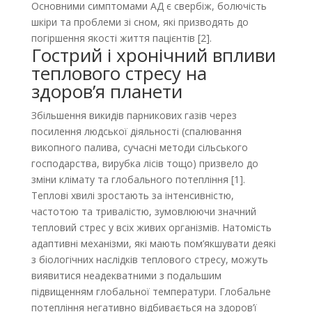
Основними симптомами АД є свербіж, болючість
шкіри та проблеми зі сном, які призводять до
погіршення якості життя пацієнтів [2].
Гострий і хронічний впливи
теплового стресу на
здоров’я планети
Збільшення викидів парникових газів через
посилення людської діяльності (спалювання
викопного палива, сучасні методи сільського
господарства, вирубка лісів тощо) призвело до
зміни клімату та глобального потепління [1].
Теплові хвилі зростають за інтенсивністю,
частотою та тривалістю, зумовлюючи значний
тепловий стрес у всіх живих організмів. Натомість
адаптивні механізми, які мають пом’якшувати деякі
з біологічних наслідків теплового стресу, можуть
виявитися неадекватними з подальшим
підвищенням глобальної температури. Глобальне
потепління негативно відбивається на здоров’ї