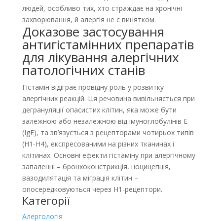
людей, особливо тих, хто страждає на хронічні
захворювання, й алергія не є винятком.
Доказове застосування
антигістамінних препаратів
для лікування алергічних
патологічних станів
Гістамін відіграє провідну роль у розвитку
алергічних реакцій. Ця речовина вивільняється при
дегрануляції опасистих клітин, яка може бути
залежною або незалежною від імуноглобулінів Е
(IgE), та зв’язується з рецепторами чотирьох типів
(H1-H4), експресованими на різних тканинах і
клітинах. Основні ефекти гістаміну при алергічному
запаленні – бронхоконстрикція, ноцицепція,
вазодилятація та міграція клітин –
опосередковуються через H1-рецептори.
Категорії
Алергологія