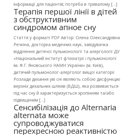
інформації для пацієнтів; потреба в тривалому […]
Терапія першої лінії в дітей
з обструктивним
синдромом апное сну
Стаття у форматі PDF Автор: Олена Олександрівна
Речкіна, докторка медичних наук, завідувачка
відділення дитячої пульмонології та алергології ДУ
«Національний інститут фтизіатрії і пульмонології
ім. Ф.Г. Яновського НАМН України» (м. Київ),
дитячий пульмонолог-алерголог вищої категорії
Розлади дихання уві сні являють собою дисфункцію
верхніх дихальних шляхів (ВДШ), яка розвивається
під час сну й характеризується хропінням та/або
підвищеним […]
Сенсибілізація до Alternaria
alternata може
супроводжуватися
перехресною реактивністю