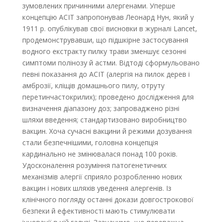
зумовлених причинними алергенами. Уперше
концепцію АСІТ запропонував Леонард Нун, який у
1911 р. опублікував свої висновки в журналі Lancet,
продемонструвавши, що підшкірне застосування
водного екстракту пилку трави зменшує сезонні
симптоми полінозу й астми. Відтоді сформульовано
певні показання до АСІТ (алергія на пилок дерев і
амброзії, кліщів домашнього пилу, отруту
перетинчастокрилих); проведено дослідження для
визначення діапазону доз; запроваджено різні
шляхи введення; стандартизовано виробництво
вакцин. Хоча сучасні вакцини й режими дозування
стали безпечнішими, головна концепція
кардинально не змінювалася понад 100 років.
Удосконалення розуміння патогенетичних
механізмів алергії сприяло розробленню нових
вакцин і нових шляхів уведення алергенів. Із
клінічного погляду останні докази довгострокової
безпеки й ефективності мають стимулювати