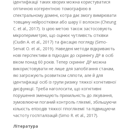
ідентифікації таких хворих можна користуватися
оптичною когерентною томографією в
спектральному домені, котра дає змогу вимірювати
товщину нейросітківки або шару її волокон (Cheung
C. et al., 2017). Із цією метою також застосовують
мікропериметрію, що оцінює чутливість сітківки
(Ciudin A. et al., 2017) та фіксацію погляду (Simo-
Servat O. et al., 2019). Наведені методи відкривають
нові перспективи в підходах до скринінгу ДР в осіб
віком понад 60 років. Тепер скринінг ДР можна
використовувати не лише для запобігання станам,
які загрожують розвитком сліпоти, але й для
ідентифікації осіб із групи ризику тяжкої когнітивної
дисфункції. Треба наголосити, що когнітивні
порушення зменшують прихильність до лікування,
зумовлюючи поганий контроль глікемії, збільшуючи
кількість епізодів тяжкої гіпо­глікемії та підвищуючи
частоту госпіталізацій (Simo R. et al., 2017).
Література