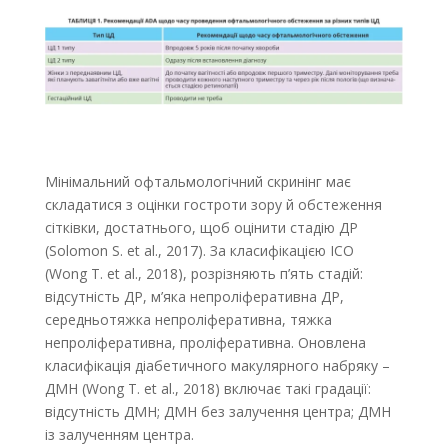
Мінімальний офтальмологічний скринінг має
складатися з оцінки гостроти зору й обстеження
сітківки, достатнього, щоб оцінити стадію ДР
(Solomon S. et al., 2017). За класифікацією ICO
(Wong T. et al., 2018), розрізняють п’ять стадій:
відсутність ДР, м’яка непроліферативна ДР,
середньотяжка непроліферативна, тяжка
непроліферативна, проліферативна. Оновлена
класифікація діабетичного макулярного набряку –
ДМН (Wong T. et al., 2018) включає такі градації:
відсутність ДМН; ДМН без залучення центра; ДМН
із залученням центра.