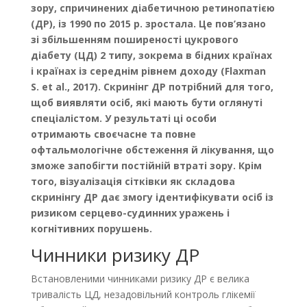
зору, спричинених діабетичною ретинопатією
(ДР), із 1990 по 2015 р. зростала. Це пов’язано
зі збільшенням поширеності цукрового
діабету (ЦД) 2 типу, зокрема в бідних країнах
і країнах із середнім рівнем доходу (Flaxman
S. et al., 2017). Скринінг ДР потрібний для того,
щоб виявляти осіб, які мають бути оглянуті
спеціалістом. У результаті ці особи
отримають своєчасне та повне
офтальмологічне обстеження й лікування, що
зможе запобігти постійній втраті зору. Крім
того, візуалізація сітківки як складова
скринінгу ДР дає змогу ідентифікувати осіб із
ризиком серцево-судинних уражень і
когнітивних порушень.
Чинники ризику ДР
Встановленими чинниками ризику ДР є велика
тривалість ЦД, незадовільний контроль глікемії