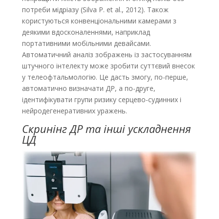
потреби мідріазу (Silva P. et al., 2012). Також
користуються конвенціональними камерами з
деякими вдосконаленнями, наприклад
портативними мобільними девайсами.
Автоматичний аналіз зображень із застосуванням
штучного інтелекту може зробити суттєвий внесок
у телеофтальмологію. Це дасть змогу, по-перше,
автоматично визначати ДР, а по-друге,
ідентифікувати групи ризику серцево-судинних і
нейродегенеративних уражень.
Скринінг ДР та інші ускладнення
ЦД