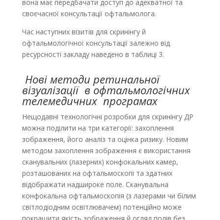
вона має передбачати доступ до адекватної та
своєчасної консультації офтальмолога.
Час наступних візитів для скринінгу й
офтальмологічної консультації залежно від
ресурсності закладу наведено в таблиці 3.
Нові методи ретинальної
візуалізації в офтальмологічних
телемедичних програмах
Нещодавні технологічні розробки для скринінгу ДР
можна поділити на три категорії: захоплення
зображення, його аналіз та оцінка ризику. Новим
методом захоплення зображення є використання
сканувальних (лазерних) конфокальних камер,
розташованих на офтальмоскопі та здатних
відображати надшироке поле. Сканувальна
конфокальна офтальмоскопія (з лазерами чи білим
світлодіодним освітлювачем) потенційно може
покращити якість зображення й огляд полів без