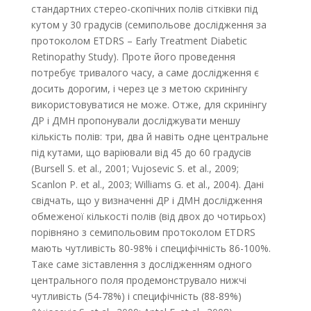
стандартних стерео-скопічних полів сітківки під
кутом у 30 градусів (семипольове дослідження за
протоколом ETDRS – Early Treatment Diabetic
Retinopathy Study). Проте його проведення
потребує тривалого часу, а саме дослідження є
досить дорогим, і через це з метою скринінгу
використовуватися не може. Отже, для скринінгу
ДР і ДМН пропонували досліджувати меншу
кількість полів: три, два й навіть одне цент­ральне
під кутами, що варіювали від 45 до 60 градусів
(Bursell S. et al., 2001; Vujosevic S. et al., 2009;
Scanlon P. et al., 2003; Williams G. et al., 2004). Дані
свідчать, що у визначенні ДР і ДМН дослідження
обмеженої кількості полів (від двох до чотирьох)
порівняно з семипольовим протоколом ETDRS
мають чутливість 80-98% і специфічність 86-100%.
Таке саме зіставлення з дослідженням одного
центрального поля продемонструвало нижчі
чутливість (54-78%) і специфічність (88-89%)