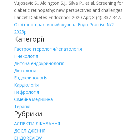
Vujosevic S., Aldington S.J., Silva P., et al. Screening for
diabetic retinopathy: new perspectives and challenges.
Lancet Diabetes Endocrinol. 2020 Apr; 8 (4): 337-347.
Освітньо-практичний журнал Ендо Practise №2
2023р.
Категорії
Гастроентерологія/гепатологія
Гінекологія
Дитяча ендокринологія
Дієтологія
Ендокринологія
Кардіологія
Нефрологія
Сімейна медицина
Терапія
Рубрики
АСПЕКТИ ЛІКУВАННЯ
ДОСЛІДЖЕННЯ
ЕНДОREVIEW