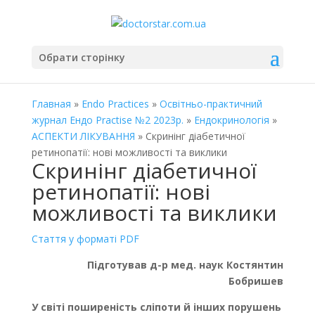
Обрати сторінку
Главная
»
Endo Practices
»
Освітньо-практичний
журнал Ендо Practise №2 2023р.
»
Ендокринологія
»
АСПЕКТИ ЛІКУВАННЯ
» Скринінг діабетичної
ретинопатії: нові можливості та виклики
Скринінг діабетичної
ретинопатії: нові
можливості та виклики
Стаття у форматі PDF
Підготував д-р мед. наук Костянтин
Бобришев
У світі поширеність сліпоти й інших порушень