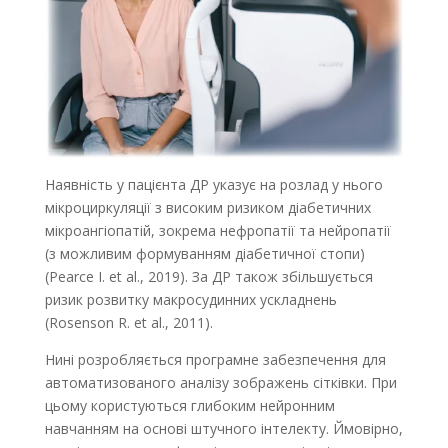
Наявність у пацієнта ДР указує на розлад у нього
мікроциркуляції з високим ризиком діабетичних
мікроангіопатій, зокрема нефропатії та нейропатії
(з можливим формуванням діабетичної стопи)
(Pearce I. et al., 2019). За ДР також збільшується
ризик розвитку макросудинних ускладнень
(Rosenson R. et al., 2011).
Нині розробляється програмне забезпечення для
автоматизованого аналізу зображень сітківки. При
цьому користуються глибоким нейронним
навчанням на основі штучного інтелекту. Ймовірно,