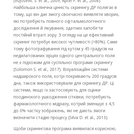
(Vujosevic S. et al., 2009; Aptel F. et al., 2008).
Найбільша клінічна цінність скринінгу ДР полягає в
тому, що він дає змогу своєчасно виявляти хворих,
які потребують повного офтальмологічного
дослідження й лікування, здатних запобігти
постійній втраті зору. З огляду на це ефективний
скринінг потребує високої чутливості (>80%). Саме
тому фотографування під кутом у 45 градусів на
недилатованих зірцях одного центрального поля
не є підхожим для суспільної програми скринінгу
(Solomon S. et al., 2017). Візуалізаційні системи
надширокого поля, котрі покривають 200 градусів
дна, також використовували для скринінгу ДР. Ці
системи, якщо їх застосовують для оцінки
поодинокого ушкодження сітківки, потребують
фармакологічного мідріазу, котрий зменшує з 4,5
до 0% частку зображень, які не дають змоги
визначити стадію процесу (Silva D. et al., 2013).
Щоби скринінгова програма виявилася корисною,