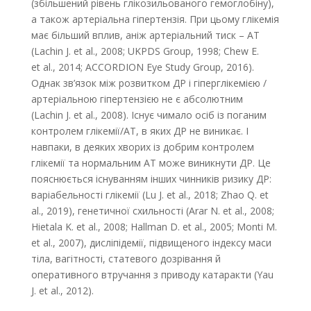
(збільшений рівень глікозильованого гемоглобіну),
а також артеріальна гіпертензія. При цьому глікемія
має більший вплив, аніж артеріальний тиск – АТ
(Lachin J. et al., 2008; UKPDS Group, 1998; Chew E.
et al., 2014; ACCORDION Eye Study Group, 2016).
Однак зв’язок між розвитком ДР і гіперглікемією /
артеріальною гіпертензією не є абсолютним
(Lachin J. et al., 2008). Існує чимало осіб із поганим
контролем глікемії/АТ, в яких ДР не виникає. І
навпаки, в деяких хворих із добрим контролем
глікемії та нормальним АТ може виникнути ДР. Це
пояснюється існуванням інших чинників ризику ДР:
варіабельності глікемії (Lu J. et al., 2018; Zhao Q. et
al., 2019), генетичної схильності (Arar N. et al., 2008;
Hietala K. et al., 2008; Hallman D. et al., 2005; Monti M.
et al., 2007), дисліпідемії, підвищеного індексу маси
тіла, вагітності, статевого дозрівання й
оперативного втручання з приводу катаракти (Yau
J. et al., 2012).