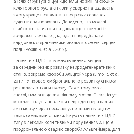
аналіз структурно-функціональних змін мікроцир­
куляторного русла сітківки у хворих на ЦД дасть
змогу краще визначати в них ризик серцево-
судинних захворювань. Доведено, що моделі
глибокого на­вчання на даних, що отримані із
зображень очного дна, здатні передбачати
кардіоваскулярні чинники ризику й основні серцеві
події (Poplin R. et al., 2018).
Пацієнти з ЦД 2 типу мають значно вищий
за середній ризик розвитку нейродегенеративних
станів, зокрема хвороби Альцгеймера (Simo R. et al.,
2017). У процесі ембріонального розвитку сітківка
розвилася з тканин мозку. Саме тому око є
своєрідним оглядовим вікном у мозок. Отже, існує
можливість установлення нейродегенеративних
змін мозку через нескладну, неінвазивну оцінку
таких самих змін сітківки. Існують пацієнти з ЦД 2
типу з легкими когнітивними порушеннями, що є
продромальною стадією хвороби Альцгеймера. Для