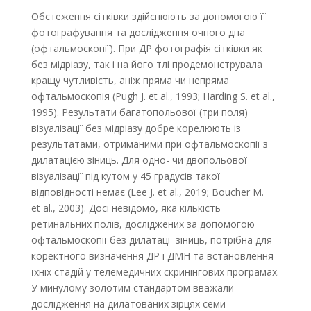
Обстеження сітківки здійснюють за допомогою її
фотографування та дослідження очного дна
(офтальмоскопії). При ДР фотографія сітківки як
без мідріазу, так і на його тлі продемонструвала
кращу чутливість, аніж пряма чи непряма
офтальмоскопія (Pugh J. et al., 1993; Harding S. et al.,
1995). Результати багатопольової (три поля)
візуалізації без мідріазу добре корелюють із
результатами, отриманими при офтальмоскопії з
дилатацією зіниць. Для одно- чи двопольової
візуалізації під кутом у 45 градусів такої
відповідності немає (Lee J. et al., 2019; Boucher M.
et al., 2003). Досі невідомо, яка кількість
ретинальних полів, досліджених за допомогою
офтальмоскопії без дилатації зіниць, потрібна для
коректного визначення ДР і ДМН та встановлення
їхніх стадій у телемедичних скринінгових програмах.
У минулому золотим стандартом вважали
дослідження на дилатованих зірцях семи