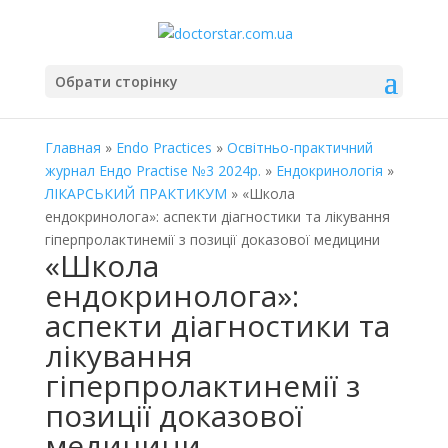
Обрати сторінку
Главная
»
Endo Practices
»
Освітньо-практичний
журнал Ендо Practise №3 2024р.
»
Ендокринологія
»
ЛІКАРСЬКИЙ ПРАКТИКУМ
» «Школа
ендокринолога»: аспекти діагностики та лікування
гіперпролактинемії з позиції доказової медицини
«Школа
ендокринолога»:
аспекти діагностики та
лікування
гіперпролактинемії з
позиції доказової
медицини