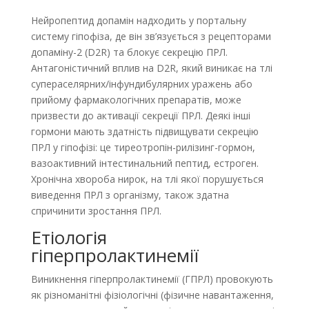
Нейропептид допамін надходить у портальну
систему гіпофіза, де він зв’язується з рецепторами
допаміну-2 (D2R) та блокує секрецію ПРЛ.
Антагоністичний вплив на D2R, який виникає на тлі
супер­аселярних/інфундибулярних уражень або
прийому фармакологічних препаратів, може
призвести до активації секреції ПРЛ. Деякі інші
гормони мають здатність підвищувати секрецію
ПРЛ у гіпофізі: це тиреотропін-рилізинг-гормон,
вазо­активний інтестинальний пептид, естроген.
Хронічна хвороба нирок, на тлі якої порушується
виведення ПРЛ з організму, також здатна
спричинити зростання ПРЛ.
Етіологія
гіперпролактинемії
Виникнення гіперпролактинемії (ГПРЛ) провокують
як різноманітні фізіологічні (фізичне навантаження,