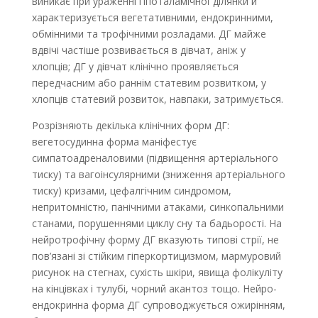
виникає при ураженні гіпоталамічної ділянки й
характеризується вегетативними, ендокринними,
обмінними та трофічними розладами. ДГ майже
вдвічі частіше розвивається в дівчат, аніж у
хлопців; ДГ у дівчат клінічно проявляється
передчасним або раннім статевим розвитком, у
хлопців статевий розвиток, навпаки, затримується.
Розрізняють декілька клінічних форм ДГ:
вегетосудинна форма маніфестує
симпатоадреналовими (підвищення артеріального
тиску) та вагоінсулярними (зниження артеріального
тиску) кризами, цефалгічним синдромом,
непритомністю, панічними атаками, синкопальними
станами, порушеннями циклу сну та бадьорості. На
нейротрофічну форму ДГ вказують типові стрії, не
пов’язані зі стійким гіперкортицизмом, мармуровий
рисунок на стегнах, сухість шкіри, явища фолікуліту
на кінцівках і тулубі, чорний акантоз тощо. Нейро­
ендокринна форма ДГ супроводжується ожирінням,