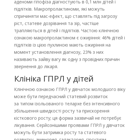
аденоми гіпофіза діагностують в 0,1 млн дітей і
підлітків. Макропролактиноми, які можуть
спричиняти мас-ефект, що ставлять під загрозу
ріст, статеве дозрівання та зір, частіше
трапляються в дітей і підлітків. Частою клінічною
ознакою макропролактином є ожиріння: 46% дітей і
підлітків із цією пухлиною мають ожиріння на
момент установлення діагнозу, 23% з них
називають зайву вагу як одну з провідних причин
звернення до лікаря.
Клініка ГПРЛ у дітей
Клінічною ознакою ГПРЛ у дівчаток молодшого віку
може бути передчасний статевий розвиток
за типом ізольованого телархе без інтенсивного
збільшення швидкості росту та прискорення
кісткового росту; ця форма зазвичай не потребує
лікування. Серйознішими проявами ГПРЛ у дівчаток
можуть бути затримка росту та статевого
розвитку, аменорея, галакторея, гірсутизм,