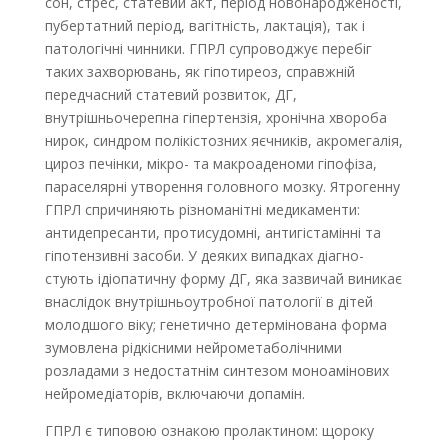
сон, стрес, статевий акт, період новонародженості,
пубертатний період, вагітність, лактація), так і
патологічні чинники. ГПРЛ супроводжує перебіг
таких захворювань, як гіпотиреоз, справжній
передчасний статевий розвиток, ДГ,
внутрішньочерепна гіпертензія, хронічна хвороба
нирок, синдром полікістозних яєчників, акромегалія,
цироз печінки, мікро- та макроаденоми гіпофіза,
параселярні утворення головного мозку. Ятрогенну
ГПРЛ спричиняють різноманітні медикаменти:
антидепресанти, протисудомні, антигістамінні та
гіпотензивні засоби. У деяких випадках діагно­
стують ідіопатичну форму ДГ, яка зазвичай виникає
внаслідок внутрішньо­утробної патології в дітей
молодшого віку; генетично детермінована форма
зумовлена рідкісними нейрометаболічними
розладами з недостатнім синтезом моноамінових
нейромедіаторів, включаючи допамін.
ГПРЛ є типовою ознакою пролактином: щороку