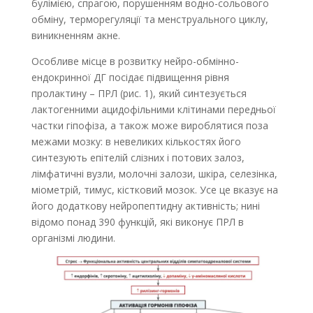
булімією, спрагою, порушенням водно-сольового
обміну, терморегуляції та менструального циклу,
виникненням акне.
Особливе місце в розвитку нейро-обмінно-
ендокринної ДГ посідає підвищення рівня
пролактину – ПРЛ (рис. 1), який синтезується
лактогенними ацидофільними клітинами передньої
частки гіпофіза, а також може вироблятися поза
межами мозку: в невеликих кількостях його
синтезують епітелій слізних і потових залоз,
лімфатичні вузли, молочні залози, шкіра, селезінка,
міометрій, тимус, кістковий мозок. Усе це вказує на
його додаткову нейропептидну активність; нині
відомо понад 390 функцій, які виконує ПРЛ в
організмі людини.