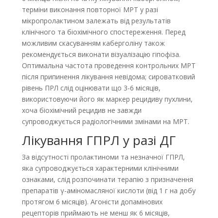
терміни виконання повторної МРТ у разі
мікропролактином залежать від результатів
клінічного та біохімічного спостереження. Перед
можливим скасуванням каберголіну також
рекомендується виконати візуалізацію гіпофіза.
Оптимальна частота проведення контрольних МРТ
після припинення лікування невідома; сироватковий
рівень ПРЛ слід оцінювати що 3-6 місяців,
використовуючи його як маркер рецидиву пухлини,
хоча біохімічний рецидив не завжди
супроводжується радіологічними змінами на МРТ.
Лікування ГПРЛ у разі ДГ
За відсутності пролактиноми та незначної ГПРЛ,
яка супроводжується характерними клінічними
ознаками, слід розпочинати терапію з призначення
препаратів γ-аміномасляної кислоти (від 1 г на добу
протягом 6 місяців). Агоністи допамінових
рецепторів приймають не менш як 6 місяців,