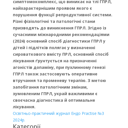
симптомокомплекс, що виникає на тлі ГПРЛ,
найхарактернішим проявом якого є
порушення функції репродуктивної системи.
Різні фізіологічні та патологічні стани
призводять
до виникнення ГПРЛ. Згідно із
сучасними міжнародними рекомендаціями
(2024) основний спосіб діаг­ностики ГПРЛ у
дітей і підлітків полягає у визначенні
сироваткового вмісту ПРЛ, основний спосіб
лікування ґрунтується на призначенні
агоністів допаміну, при пухлинному генезі
ГПРЛ також застосовують оперативне
втручання та променеву терапію. З метою
запобігання патологічним змінам,
зумовленим ГПРЛ, украй важливими є
своєчасна діагностика й оптимальне
лікування.
Освітньо-практичний журнал Ендо Practise №3
2024р.
Категорії