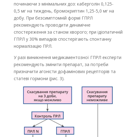
починаючи з мінімальних доз: каберголін 0,125-
0,5 мг на тиждень, бромокриптин 1,25-5,0 мг на
добу. При безсимптомній формі ГПРЛ
рекомендують проводити динамічне
спостереження за станом хворого; при ідіопатичній
ГПРЛ у 30% випадків спостерігають спонтанну
нормалізацію ПРЛ.
У разі виникнення медикаментозної ГПРЛ експерти
рекомендують змінити препарат, за потреби
призначити агоністи дофамінових рецепторів та
статеві гормони (рис. 3).