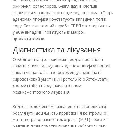
ожиріння, остео­пороз, безпліддя; в хлопців
з’являються ознаки гіпогонадизму, гінекомастії, при
аденомах гіпофіза констатують випадіння полів
зору. Безсимптомний перебіг ГПРЛ спостерігають
у 80% випадків і пов’язують із макро­
пролактинемією.
Діагностика та лікування
Опублікована цьогоріч міжнародна настанова
з діагностики та лікування аденом гіпофіза в дітей
і підлітків наполегливо рекомендує визначати
сироватковий уміст ПРЛ і ретельно обстежувати
хворих (табл.) перед призначенням
медикаментозного лікування.
Згідно з положенням зазначеної настанови слід
розглянути доцільність проведення контрольної
магнітно-резонансної томографії (МРТ) через 3-
6 місяців після початку лікування каберголіном;