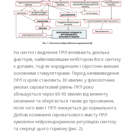
На синтез і виділення ПРЛ впливають декілька
факторів, найвпливовішим інгібітором його синтезу
є допамін, тоді як норадреналін і серотонін визнані
основними стимуляторами. Період напіввиведення
ПРЛ із крові становить 30 хвилин; у фізіологічних
умовах сироватковий рівень ПРЛ різко
збільшується через 60-90 хвилин від моменту
засинання та зберігається таким до просинання,
після чого вміст ПРЛ знижується до нормального.
Добові коливання сироваткового вмісту ПРЛ
зумовлені нейроендокринною регуляцією синтезу
та секреції цього гормону (рис. 2).