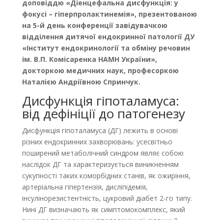
доповіддю «Діенцефальна дисфункція: у
фокусі – гіперпролактинемія», презентованою
на 5-й день конференції завідувачкою
відділення дитячої ендокринної патології ДУ
«Інститут ендокринології та обміну речовин
ім. В.П. Комісаренка НАМН України»,
докторкою медичних наук, професоркою
Наталією Андріївною Спринчук.
Дисфункція гіпоталамуса:
від дефініції до патогенезу
Дисфункція гіпоталамуса (ДГ) лежить в основі
різних ендокринних захворювань: усесвітньо
поширений метаболічний синдром являє собою
наслідок ДГ та характеризується виникненням
сукупності таких коморбідних станів, як ожиріння,
артеріальна гіпертензія, дисліпідемія,
інсулінорезистентність, цукровий діабет 2-го типу.
Нині ДГ визначають як симптомокомплекс, який