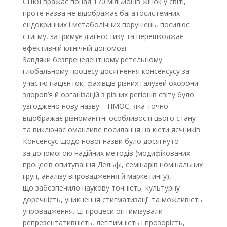
СПКЯ вражає понад 170 мільйонів жінок у світі,
проте назва не відображає багатосистемних
ендокринних і метаболічних порушень, посилює
стигму, затримує діагностику та перешкоджає
ефективній клінічній допомозі.
Завдяки безпрецедентному ретельному
глобальному процесу досягнення консенсусу за
участю пацієнток, фахівців різних галузей охорони
здоров’я й організацій з різних регіонів світу було
узгоджено нову назву – ПМОС, яка точно
відображає різноманітні особливості цього стану
та виключає оманливе посилання на кісти яєчників.
Консенсус щодо нової назви було досягнуто
за допомогою надійних методів (модифікованих
процесів опитування Дельфі, семінарів номінальних
груп, аналізу впровадження й маркетингу),
що забезпечило наукову точність, культурну
доречність, уникнення стигматизації та можливість
упровадження. Ці процеси оптимізували
репрезентативність, легітимність і прозорість,