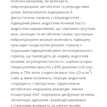
полігенні механізми, які включають
нейроендокринні, метаболічні та репродуктивні
шляхи. Визначальною ендокринною й
діагностичною ознакою є гіперандрогенія –
підвищений рівень андрогенів яєчників (часто
андрогенів наднирковиків), що спричиняє гірсутизм,
акне, алопецію та метаболічні ознаки. Центральні
нейроендокринні аномалії включають підвищену
пульсацію гонадотропін-рилізинг-гормону з
подальшим підвищенням рівня лютеїнізувального
гормону, що призводить до надміру андрогенів
яєчників. Інсулінорезистентність і компенсаторна
гіперінсулінемія присутні у 85% уражених осіб (зок­
2
рема, в 75% жінок з індексом маси тіла ≤25 кг/м
).
Саме ці зміни посилюють секрецію андрогенів
і порушують стероїдогенез, підкреслюючи
метаболічно-ендокринну взаємодію. Змінені
концентрації АМГ, ендокринна дисфункція яєчників,
сигналізація адипокінів і взаємодія кишківника
з гормонами впливають на клінічні прояви,