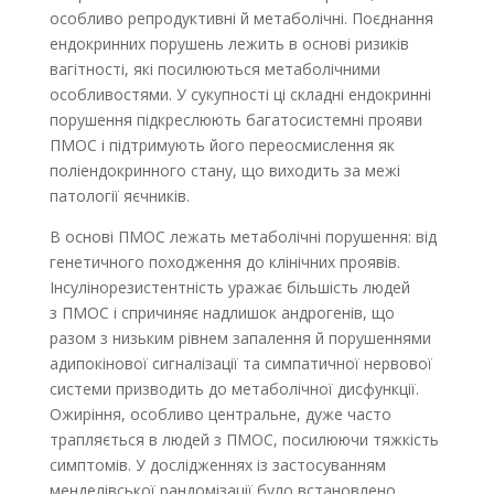
особливо репродуктивні й метаболічні. Поєднання
ендокринних порушень лежить в основі ризиків
вагітності, які посилюються метаболічними
особливостями. У сукупності ці складні ендокринні
порушення підкреслюють багатосистемні прояви
ПМОС і підтримують його переосмислення як
поліендокринного стану, що виходить за межі
патології яєчників.
В основі ПМОС лежать метаболічні порушення: від
генетичного походження до клінічних проявів.
Інсулінорезистентність уражає більшість людей
з ПМОС і спричиняє надлишок андрогенів, що
разом з низьким рівнем запалення й порушеннями
адипокінової сигналізації та симпатичної нервової
системи призводить до метаболічної дисфункції.
Ожиріння, особливо центральне, дуже часто
трапляється в людей з ПМОС, посилюючи тяжкість
симптомів. У дослідженнях із застосуванням
менделівської рандомізації було встановлено