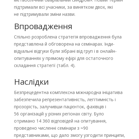
підтримали всі учасники, за винятком двох, які
не підтримували зміни назви.
Впровадження
Спільно розроблена стратегія впровадження була
представлена й обговорена на семінарах. Інди­
відуальні відгуки були зібрані від груп і в онлайн-
опи­туваннях у прямому ефірі для остаточного
складання стратегії (табл. 4).
Наслідки
Безпрецедентна комплексна міжнародна ініціатива
забезпечила репрезентативність, легітимність і
прозорість, залучивши пацієнток, фахівців і
56 організацій у різних регіонах світу. Було
отримано 14 360 відповідей на опитування,
проведено численні семінари з ≈90
представниками, що дало змогу узгодити принципи,