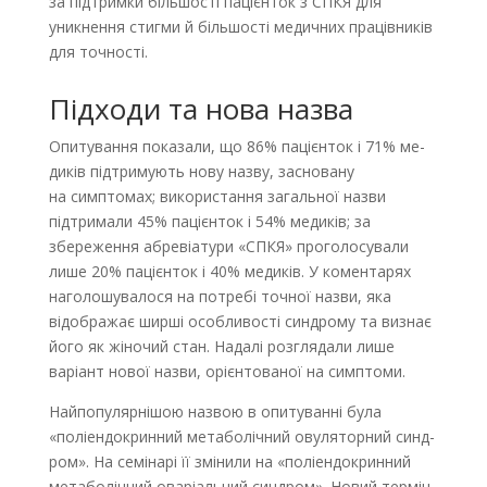
за підтримки більшості пацієнток з СПКЯ для
уникнення стигми й більшості медичних працівників
для точності.
Підходи та нова назва
Опитування показали, що 86% пацієнток і 71% ме­­
диків підтримують нову назву, засновану
на симптомах; використання загальної назви
підтримали 45% пацієнток і 54% медиків; за
збереження абревіатури «СПКЯ» проголосували
лише 20% пацієнток і 40% медиків. У коментарях
наголошувалося на потребі точної назви, яка
відображає ширші особливості синдрому та визнає
його як жіночий стан. Надалі розглядали лише
варіант нової назви, орієнтованої на симптоми.
Найпопулярнішою назвою в опитуванні була
«поліендокринний метаболічний овуляторний синд­
ром». На семінарі її змінили на «поліендокринний
метаболічний оваріальний синдром». Новий термін