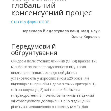
глобальний
консенсусний процес
Стаття у форматі PDF
Переклала й адаптувала канд. мед. наук
Ольга Королюк
Передумови й
обґрунтування
Синдром полікістозних яєчників (СПКЯ) вражає 170
мільйонів жінок репродуктивного віку. Після
виключення інших розладів цей діагноз
установлюють у дорослих віком ≥20 років, які
відповідають принаймні двом з таких критеріїв: 1)
олігоановуляція; 2) клінічна чи біохімічна
гіперандрогенія; 3) полікістоз яєчників за даними
ультразвукового дослідження або підвищений
рівень антимюллерового гормону (АМГ). Для