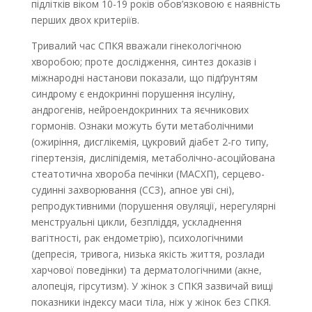
підлітків віком 10-19 років обов’язковою є наявність
перших двох критеріїв.
Тривалий час СПКЯ вважали гінекологічною
хворобою; проте дослідження, синтез доказів і
міжнародні настанови показали, що підґрунтям
синдрому є ендокринні порушення інсуліну,
андрогенів, нейроендокринних та яєчникових
гормонів. Ознаки можуть бути метаболічними
(ожиріння, дисглікемія, цукровий діабет 2-го типу,
гіпертензія, дисліпідемія, метаболічно-асоційована
стеатотична хвороба печінки (МАСХП), серцево-
судинні захворювання (ССЗ), апное уві сні),
репродуктивними (порушення овуляції, нерегулярні
менструальні цикли, безпліддя, ускладнення
вагітності, рак ендометрію), психологічними
(депресія, тривога, низька якість життя, розлади
харчової поведінки) та дерматологічними (акне,
алопеція, гірсутизм). У жінок з СПКЯ зазвичай вищі
показники індексу маси тіла, ніж у жінок без СПКЯ.