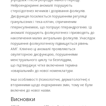
Нейроендокринні аномалії порушують
стероїдогенез яєчників і дозрівання фолікулів.
Дисфункція посилюється порушенням регуляції
гранульозних і тека-клітин, спричиненим
гіперінсулінемією, що погіршує гіпер­андрогенію. Ці
аномалії порушують фолікулогенез і призводять до
накопичення малих антральних фолікулів. Унаслідок
порушення фолікулогенезу підвищується рівень
АМГ. Клінічно ці аномалії проявляються
овуляторною дисфункцією, порушеннями
менструального циклу та безпліддям,
що підтверджує чітке включення терміна
«оваріальний» до нової номенклатури.
Інші особливості (психологічні, дерматологічні) є
вторинними щодо ендокринних змін, тому не були
включені до нової назви.
Висновки