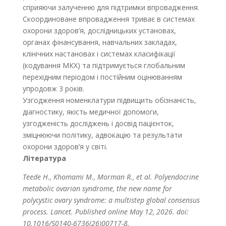
сприяючи залученню для підтримки впровадження.
Скоординоване впровадження триває в системах
охорони здоров’я, дослідницьких установах,
органах фінансування, навчальних закладах,
клінічних настановах і системах класифікації
(кодування МКХ) та підтримується глобальним
перехідним періодом і постійним оцінюванням
упродовж 3 років.
Узгодження номенклатури підвищить обізнаність,
діагностику, якість медичної допомоги,
узгодженість досліджень і досвід пацієнток,
зміцнюючи політику, адвокацію та результати
охорони здоров’я у світі.
Література
Teede H., Khomami M., Morman R., et al. Polyendocrine
metabolic ovarian syndrome, the new name for
polycystic ovary syndrome: a multistep global consensus
process. Lancet. Published online May 12, 2026. doi:
10.1016/S0140-6736(26)00717-8.