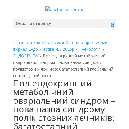
Обрати сторінку
Главная
»
Endo Practices
»
Освітньо-практичний
журнал Ендо Practise №3 2026р
»
Гінекологія
»
ЕНДОREVIEW
» Поліендокринний метаболічний
оваріальний синдром – нова назва синдрому
полікістозних яєчників: багатоетапний глобальний
консенсусний процес
Поліендокринний
метаболічний
оваріальний синдром –
нова назва синдрому
полікістозних яєчників:
багатоетапний