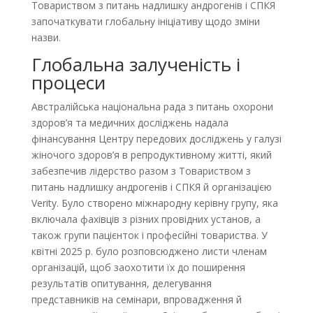
Товариством з питань надлишку андрогенів і СПКЯ
започаткувати глобальну ініціативу щодо зміни
назви.
Глобальна залученість і
процеси
Австралійська національна рада з питань охорони
здоров’я та медичних досліджень надала
фінансування Центру передових досліджень у галузі
жіночого здоров’я в репродуктивному житті, який
забезпечив лідерство разом з Товариством з
питань надлишку андрогенів і СПКЯ й організацією
Verity. Було створено міжнародну керівну групу, яка
включала фахівців з різних провідних установ, а
також групи пацієнток і професійні товариства. У
квітні 2025 р. було розповсюджено листи членам
організацій, щоб заохотити їх до поширення
результатів опитування, делегування
представників на семінари, впровадження й