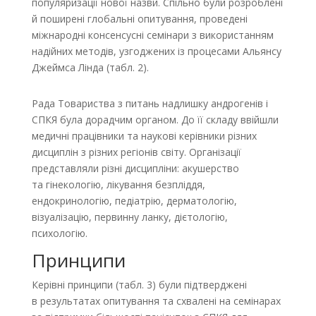
популяризації нової назви. Спільно були розроблені
й поширені глобальні опитування, проведені
міжнародні консенсусні семінари з використанням
надійних методів, узгоджених із процесами Альянсу
Джеймса Лінда (табл. 2).
Рада Товариства з питань надлишку андрогенів і
СПКЯ була дорадчим органом. До її складу ввійшли
медичні працівники та наукові керівники різних
дисциплін з різних регіонів світу. Організації
представляли різні дисципліни: акушерство
та гінекологію, лікування безпліддя,
ендокринологію, педіатрію, дерматологію,
візуалізацію, первинну ланку, дієтологію,
психологію.
Принципи
Керівні принципи (табл. 3) були підтверджені
в результатах опитування та схвалені на семінарах