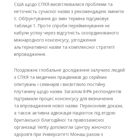
США щодо СПКЯ висвітлювалися проблеми та
неточність сучасної назви з рекомендацією змінити
її. Обґрунтування до змін терміна підсумовує
таблиця 1. Проте спроби перейменування не
набули успіху через відсутність скоординованого
міжнародного консенсусу, узгодження
альтернативної назви та комплексної стратегії
впровадження.
Поздовжнє глобальне дослідження залучило людей
з СПКЯ та медичних працівників до серійних
опитувань і семінарів і висвітлило постійну
плутанину щодо назви. Загалом 84% респондентів
підтримали процес консенсусу для визначення
та впровадження нової назви. Переконливі докази,
а також активна адвокація пацієнток під егідою
британської благодійної та правозахисної
організації Verity допомогли Центру жіночого
здоров’я при Університеті Монаш разом з