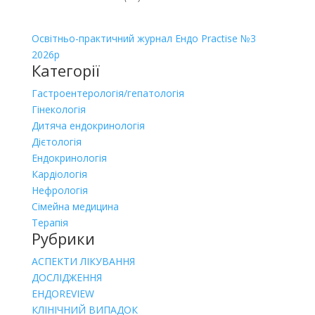
Освітньо-практичний журнал Ендо Practise №3
2026р
Категорії
Гастроентерологія/гепатологія
Гінекологія
Дитяча ендокринологія
Дієтологія
Ендокринологія
Кардіологія
Нефрологія
Сімейна медицина
Терапія
Рубрики
АСПЕКТИ ЛІКУВАННЯ
ДОСЛІДЖЕННЯ
ЕНДОREVIEW
КЛІНІЧНИЙ ВИПАДОК