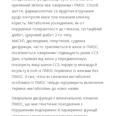
причинний зв’язок між ожирінням і ПМОС. Спосіб
життя, фармакологічні та хірургічні втручання
щодо контролю маси тіла показали клінічну
користь. Метаболічні ускладнення, як-от
порушення толерантності до глюкози, гестаційний
діабет, цукровий діабет 2-го типу,
МАСХП, дисліпідемія, гіпертензія, судинна
дисфункція, часто трапляються в жінок із ПМОС,
посилюються ожирінням і підвищують ризик ССЗ.
Дані, отримані від жінок у передменопаузі,
показують вищі шанси ССЗ, інфаркту міокарда й
інсульту в осіб із ПМОС порівняно із жінками без
ПМОС. Отже, чітко встановлені метаболічні
особливості ПМОС твердо підтримують включення
терміна «метаболізм» до нової назви.
Оваріальна дисфункція є визначальною ознакою
ПМОС, що має генетичне походження з
порушенням ендокринної й паракринної функцій
упродовж і після репродуктивного періоду.