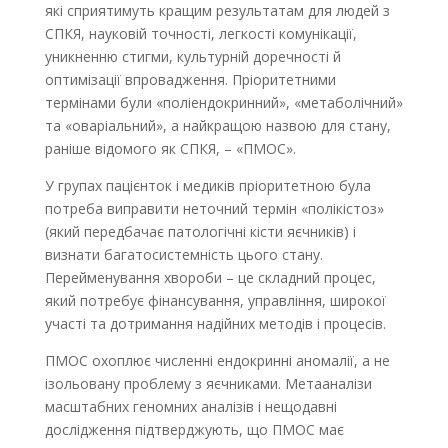
які сприятимуть кращим результатам для людей з
СПКЯ, науковій точності, легкості комунікації,
уникненню стигми, культурній доречності й
оптимізації впровадження. Пріоритетними
термінами були «поліендокринний», «метаболічний»
та «оваріальний», а найкращою назвою для стану,
раніше відомого як СПКЯ, – «ПМОС».
У групах пацієнток і медиків пріоритетною була
потреба виправити неточний термін «полікістоз»
(який передбачає патологічні кісти яєчників) і
визнати багатосистемність цього стану.
Перейменування хвороби – це складний процес,
який потребує фінансування, управління, широкої
участі та дотримання надійних методів і процесів.
ПМОС охоплює численні ендокринні аномалії, а не
ізольовану проблему з яєчниками. Метааналізи
масштабних геномних аналізів і нещодавні
дослідження підтверджують, що ПМОС має