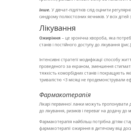
Інше.
У дівчат-підлітків слід оцінити регуляр
синдрому полікістозних яєчників. У всіх діте
Лікування
Ожиріння
– це хронічна хвороба, яка потреб
станів і постійного доступу до лікування (рис.)
Інтенсивні стратегії модифікації способу жи
проведеного за екраном, зменшення стигматиз
тяжкість коморбідних станів і покращують як
тривалістю <3 місяці не продемонстрували еф
Фармакотерапія
Лікарі первинної ланки можуть пропонувати 
до лікування, ризиків і переваг на додачу до 
Фармакотерапія найбільш потрібна дітям ста
фармакотерапії ожиріння в дитячому віці дос