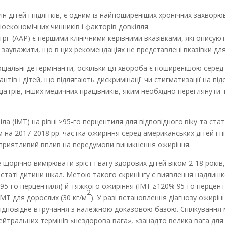
 дітей і підлітків, є одним із найпоширеніших хронічних захворю
іоекономічних чинників і факторів довкілля.
рії (AAP) є першими клінічними керівними вказівками, які описують
зауважити, що в цих рекомендаціях не представлені вказівки для 
ціальні детермінанти, оскільки ця хвороба є поширенішою серед ді
нтів і дітей, що підлягають дискримінації чи стигматизації на підс
атрів, інших медичних працівників, яким необхідно переглянути 
ла (ІМТ) на рівні ≥95-го перцентиля для відповідного віку та ста
 на 2017-2018 рр. частка ожиріння серед американських дітей і під
приятливий вплив на передумови виникнення ожиріння.
 щорічно вимірювати зріст і вагу здорових дітей віком 2-18 рокі
статі дитини шкал. Метою такого скринінгу є виявлення надлишков
5-го перцентиля) й тяжкого ожиріння (ІМТ ≥120% 95-го перцентиля
2
МТ для дорослих (30 кг/м
). У разі встановлення діагнозу ожирі
ідповідне втручання з належною доказовою базою. Спілкування м
нейтральних термінів «нездорова вага», «занадто велика вага для 