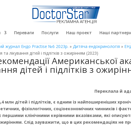
я
Переваги
Послуги
Наш проект
Наші партнер
ий журнал Ендо Practise №6 2023р.
»
Дитяча ендокринологія
»
ЕН
 та лікування дітей і підлітків з ожирінням (2023)
екомендації Американської акад
ння дітей і підлітків з ожирін
Переклала й ада
4 млн дітей і підлітків, є одним із найпоширеніших хроні
тичних, фізіологічних, соціоекономічних чинників і факто
 є першими клінічними керівними вказівками, які описують
ожирінням. Слід зауважити, що в цих рекомендаціях не пр