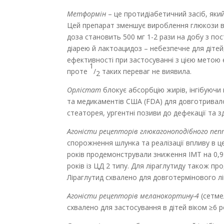
Метформін
– це протидіабетичний засіб, який
Цей препарат зменшує вироблення глюкози в п
доза становить 500 мг 1-2 рази на добу з п
діарею й лактоацидоз – небезпечне для дітей
ефективності при застосуванні з цією метою
1
проте
/
таких переваг не виявила.
2
Орлістат
блокує абсорбцію жирів, інгібуючи
та медикаментів США (FDA) для довготривалої 
стеаторея, ургентні позиви до дефека­ції та 
Агоністи рецепторів глюкагоноподібного пе
спорожнення шлунка та реалізації впливу в це
років продемонстрували зниження ІМТ на 0,9-
років із ЦД 2 типу. Для ліраглутиду також пр
Ліраглутид схвалено для довготермінового лік
Агоністи рецепторів меланокортину-4
(сетме
схвалено для застосування в дітей віком ≥6 р