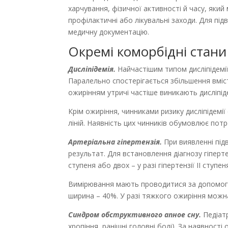
харчування, фізичної активності й часу, яки
профілактичні або лікувальні заходи. Для пі
медичну документацію.
Окремі коморбідні стани
Дисліпідемія.
Найчастішим типом дисліпідемії
Паралельно спостерігається збільшення вміст
ожирінням утричі частіше виникають дисліпіде
Крім ожиріння, чинниками ризику дисліпідемії 
ліній. Наявність цих чинників обумовлює по
Артеріальна гіпертензія.
При виявленні під
результат. Для встановлення діагнозу гіпертен
ступеня або двох – у разі гіпертензії ІІ ступен
Вимірювання мають проводитися за допомого
ширина – 40%. У разі тяжкого ожиріння можн
Синдром обструктивного апное сну.
Педіатр
хропіння, ранішні головні болі). За наявнос