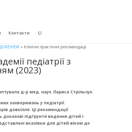
и
Контакти
ДОREVIEW
» Клінічні практичні рекомендації
емії педіатрії з
ням (2023)
птувала д-р мед. наук Лариса Стрільчук
чних захворювань у педіатрії.
рів довкілля. Ці рекомендації
 доказові підґрунтя ведення дітей і
едставлені вказівки для дітей віком до