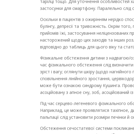
тарілці тощо. Для уточнення особ­ливостей
застосунки для смартфону. Паралельно слід о
Оскільки в пацієнтів з ожирінням нерідко спо
булінгу, депресії та тривожність. Окрім того
прийомів їжі, застосування неліцензованих 
насторожений щодо цих заходів та інших розла
відповідно до таблиць для цього віку та статі
Фізикальне обстеження дитини з надвагою/ож
час фізикального обстеження слід визначити
зріст і вагу; оглянути шкіру (щодо нагнійного 
сповільнення лінійного зростання, цервікодо
може бути ознакою синд­рому Кушинга. Провод
асоційовану з апное сну, зоб, асоційований і
Під час серцево-легеневого фізикального об
Наприклад, це може проявлятися тахіпное, ди
пальпації слід установити розміри печінки й о
Обстеження сечостатевої системи покликане