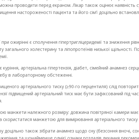
й можна проводити перед екраном. Лікар також оцінює наявність с
двищення настороженості пацієнта та його сім’ї доцільно встано
 при ожирінні є сполучення гіпертригліцеридемії та зниження рівн
у загального холестерину та ліпопротеїнів низької щільності. По
мії.
є куріння, артеріальна гіпертензія, діабет, сімейний анамнез серц
требу в лабораторному обстеженні.
вищеного артеріального тиску (≥90-го перцентиля) слід повторит
зії підвищений артеріальний тиск має бути зафіксований під час тр
я.
ю манжети належного розміру: довжина повітряної камери має 
а скористатися манжетою для вимірювання арте­ріального тиску н
у доцільно також зібрати анамнез щодо сну (безсоння вночі, сонл
ті ожиріння та щонайменше однієї ознаки розладів дихання реком