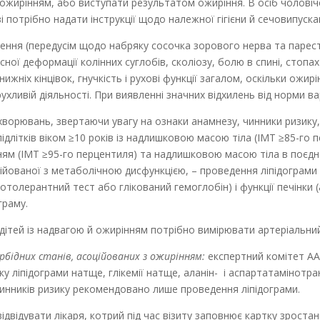
ожирінням, або виступати результатом ожиріння. В осіб чоловіч
і потрібно надати інструкції щодо належної гігієни й сечовипуск
ення (передусім щодо набряку сосочка зорового нерва та парес
сної деформації колінних суглобів, сколіозу, болю в спині, стопах
нижніх кінцівок, гнучкість і рухові функції загалом, оскільки ож
ухливій діяльності. При виявленні значних відхилень від норми в
хворювань, звертаючи увагу на ознаки анамнезу, чинники ризику
 підлітків віком ≥10 років із надлишковою масою тіла (ІМТ ≥85-го
нням (ІМТ ≥95-го перцентиля) та надлишковою масою тіла в поєдн
ційованої з метаболічною дисфунк­цією, – проведення ліпідограм
толерантний тест або гліко­ваний гемоглобін) і функції печінки (
граму.
 дітей із надвагою й ожирінням потрібно вимірювати артеріальний
бідних станів, асоційованих з ожирінням:
експертний комітет AA
ку ліпідограми натще, глікемії натще, аланін- і аспартатамінотр
инників ризику рекомендовано лише проведення ліпідограми.
відвідувати лікаря, котрий під час візиту заповнює картку зрост