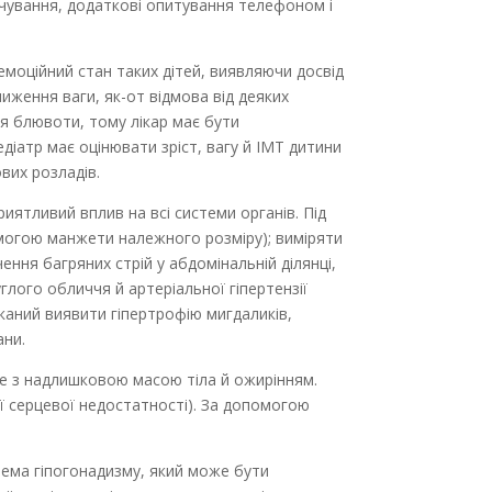
чування, додаткові опитування телефоном і
 емоційний стан таких дітей, виявляючи досвід
ниження ваги, як-от відмова від деяких
я блювоти, тому лікар має бути
діатр має оцінювати зріст, вагу й ІМТ дитини
ових розладів.
ятливий вплив на всі системи органів. Під
омогою манжети належного розміру); виміряти
учення багряних стрій у абдомінальній ділянці,
глого обличчя й артеріальної гіпертензії
каний виявити гіпертрофію мигдаликів,
ани.
не з надлишковою масою тіла й ожирінням.
ої серцевої недостатності). За допомогою
ема гіпогонадизму, який може бути