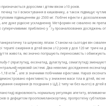
 призначається дорослим і дітям віком ≥10 років.
ечінці та її всмоктування в кишківнику, а також підвищує чутли
оступовим підвищенням до 2500 мг. Побічні ефекти є дозозалежн
, але дуже рідкісне ускладнення. Метформін не схвалено як преп
2
 є суперечливими: приблизно у
/
про­аналізованих досліджень о
3
 панкреатичну та шлункову ліпази. Станом на сьогодні він схвал
терапії ожиріння в дітей віком ≥12 років у дозі 120 мг тричі на
здуття живота, які значно погіршують переносимість і обмежують 
птиду-1
(ліраглутид, ексенатид, дулаглутид, семаглутид) зменшую
нтральній нервовій системі. Два невеликі дослідження ексенатиду (
2
1,18 кг/м
, але зі значними побічними ефектами. Наразі ексенати
одемонстровано ефективність у зниженні маси тіла в дітей, які н
ування ожиріння (в поєднанні з ЦД 2 типу чи без нього) в дітей в
ланотид) відновлюють нормальну регуляцію апетиту, впливаючи
оків із дефіцитом проопіомеланокортину, пропротеїну субтилізину