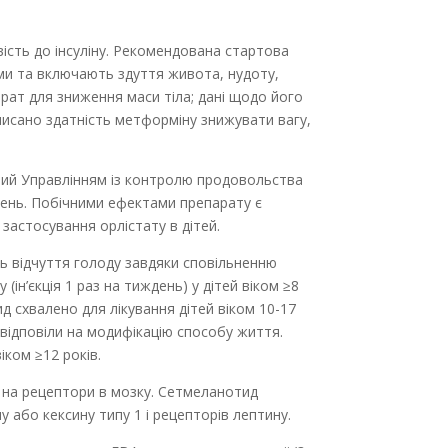
вість до інсуліну. Рекомендована стартова
ими та включають здуття живота, нудоту,
арат для зниження маси тіла; дані щодо його
писано здатність метформіну знижувати вагу,
ений Управлінням із контролю продовольства
 день. Побічними ефектами препарату є
застосування орлістату в дітей.
ть відчуття голоду завдяки сповільненню
ін’єкція 1 раз на тиждень) у дітей віком ≥8
д схвалено для лікування дітей віком 10-17
е відповіли на модифікацію способу життя.
іком ≥12 років.
 на рецептори в мозку. Сетмеланотид
 або кексину типу 1 і рецепторів лептину.