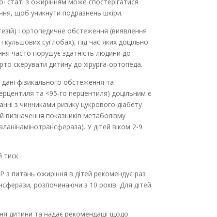
ої статі з ожирінням може спостерігатися
ання, щоб уникнути подразнень шкіри.
тезій) і ортопедичне обстеження (виявлення
 і кульшових суглобах), під час яких доцільно
иріння часто порушує здатність людини до
арто скерувати дитину до хірурга-ортопеда.
, дані фізикального обстеження та
 перцентиля та <95-го перцентиля) доцільним є
анні з чинниками ризику цукрового діабету
и й визначення показників метаболізму
аланінаміно­трансфераза). У дітей віком 2-9
 тиск.
P з питань ожиріння в дітей рекомендує раз
ансферази, розпочинаючи з 10 років. Для дітей
ання дитини та надає рекомендації щодо