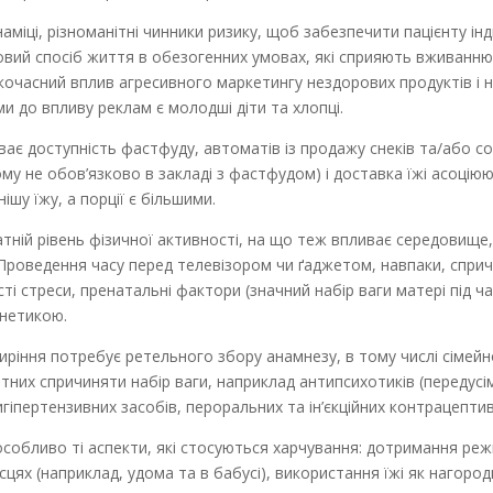
на­міці, різноманітні чинники ризику, щоб забезпечити пацієнту ін
овий спосіб життя в обезогенних умовах, які сприяють вживанню 
очасний вплив агресивного маркетингу нездорових продуктів і на
и до впливу реклам є молодші діти та хлопці.
ває доступність фастфуду, автоматів із продажу снеків та/або с
му не обов’язково в закладі з фастфудом) і доставка їжі асоцію
шу їжу, а порції є більшими.
тній рівень фізичної активності, на що теж впливає середовище, 
 Проведення часу перед телевізором чи ґаджетом, навпаки, спри
ті стреси, пренатальні фактори (значний набір ваги матері під час
енетикою.
иріння потребує ретельного збору анамнезу, в тому числі сімейн
тних спричиняти набір ваги, наприклад антипсихотиків (передусі
гіпертензивних засобів, пероральних та ін’єкційних контрацептив
особливо ті аспекти, які стосуються харчування: дотримання режи
ісцях (наприклад, удома та в бабусі), використання їжі як нагоро