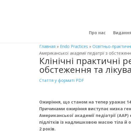
Про нас
Виданн
Главная
»
Endo Practices
»
Освітньо-практичн
Американської академії педіатрії з обстеження
Клінічні практичні р
обстеження та лікува
Стаття у форматі PDF
Ожиріння, що станом на тепер уражає 14,
Причинами ожиріння виступає низка гене
Американської академії педіатрії (AAP)
підлітків із надлишковою масою тіла й 
2 років.