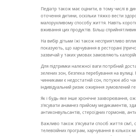
Педіатр також має оцінити, в тому числі в ди
оточення дитини, оскільки тяжко вести здор
малорухливому способу життя. Навіть коротк
вживання цих продуктів. Більш сприйнятливим
На вибір дітьми їжі також несприятливо впли
показують, що харчування в ресторані (причо
зазвичай у таких умовах замовляють калорійні
Для підтримки належної ваги потрібний доста
зелених зон, безпека перебування на вулиці.
чинниками є недостатній сон, потужні або час
індивідуальний ризик ожиріння зумовлений г
Як і будь-яке інше хронічне захворювання, ож
з’ясувати анамнез прийому медикаментів, зда
антиконвульсантів, стероїдних гормонів, анти
Важливо також з’ясувати спосіб життя сім’ї, 
телевізійних програм, харчування в кількох м