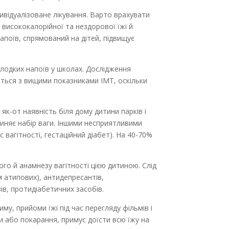
дивідуалізоване лікування. Варто врахувати
висококалорійної та нездорової їжі й
поїв, спрямований на дітей, підвищує
олодких напоїв у школах. Дослідження
ються з вищими показниками ІМТ, оскільки
як-от наявність біля дому дитини парків і
чиняє набір ваги. Іншими несприятливими
 вагітності, гестаційний діабет). На 40-70%
ого й анамнезу вагітності цією дитиною. Слід
м атипових), антидепресантів,
ів, протидіабетичних засобів.
му, прийоми їжі під час перегляду фільмів і
ди або покарання, примус доїсти всю їжу на