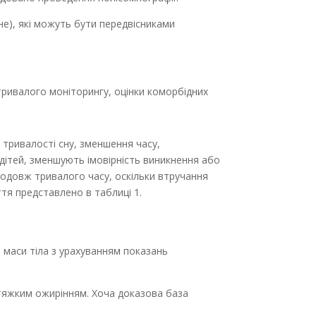
кне), які можуть бути передвісниками
тривалого моніторингу, оцінки коморбідних
 тривалості сну, зменшення часу,
 дітей, зменшують імовірність виникнення або
родовж тривалого часу, оскільки втручання
тя представлено в таблиці 1.
 маси тіла з урахуванням показань
тяжким ожирінням. Хоча доказова база