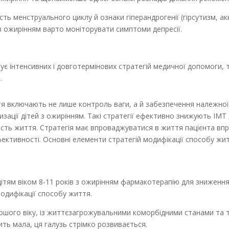
ність менструального циклу й ознаки гіперандрогенії (гірсутизм, а
й з ожирінням варто моніторувати симптоми депресії.
ує інтенсивних і довготермінових стратегій медичної допомоги, 
.
ття включають не лише контроль ваги, а й забезпечення належної
ації дітей з ожирінням. Такі стратегії ефективно знижують ІМТ
ість життя. Стратегія має впроваджуватися в життя пацієнта вп
ективності. Основні елементи стратегій модифікації способу жит
дітям віком 8-11 років з ожирінням фармакотерапію для зниження
модифікації способу життя.
ршого віку, із життєзагрожувальними коморбідними станами та 
ить мала, ця галузь стрімко розвивається.