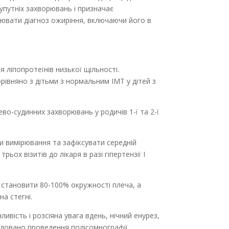
упутніх захворювань і призначає
влювати діагноз ожиріння, включаючи його в
я ліпопротеїнів низької щільності.
рівняно з дітьми з нормальним ІМТ у дітей з
ево-судинних захворювань у родичів 1-ї та 2-ї
и вимірювання та зафіксувати середній
ьох візитів до лікаря в разі гіпертензії І
становити 80-100% окружності плеча, а
а стегні.
ивість і розсіяна увага вдень, нічний енурез,
ендовано проведення полісомнографії.