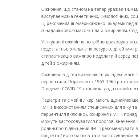
Ожиріння, що станом на тепер уражає 14,4 млн
виступає низка генетичних, фізіологічних, соц
Ці рекомендації Американської академії педіат
із надлишковою масою тіла й ожирінням. Слід 
У лікуванні ожиріння потрібно враховувати со­
недостатньою кількістю ресурсів, дітей іммігра
стигматизацію важливо подолати й серед педі
дітей з ожирінням.
Ожиріння в дітей визначають як індекс маси ті
перцентиля. Порівняно з 1963-1965 рр. станом
Пандемія COVID-19 створила додатковий нес
Педіатри та сімейні лікарі мають щонайменше
ІМТ з використанням специфічних для віку та 
перцентиля включно), ожиріння (ІМТ – понад 9
можуть застосовуватися порогові значення І
родині про підвищений ІМТ і рекомендувати в
пацієнта / його батьків та із застосуванням 