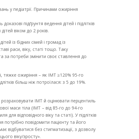
вань у педіатрії. Причинами ожиріння
 доказові підґрунтя ведення дітей і підлітків
дітей віком до 2 років.
тей із бідних сімей і громад із
таві раси, віку, статі тощо. Таку
та за потреби змінити своє ставлення до
ті, тяжке ожиріння – як ІМТ ≥120% 95-го
літків більш ніж потроїлася: з 5 до 19%.
в, розраховувати ІМТ й оцінювати перцентиль
ої маси тіла (ІМТ – від 85-го до 94-го
 для відповідного віку та статі). У підлітків
ння потрібно повідомити пацієнту та його
ає відбуватися без стигматизації, з дозволу
цього віку/зросту».