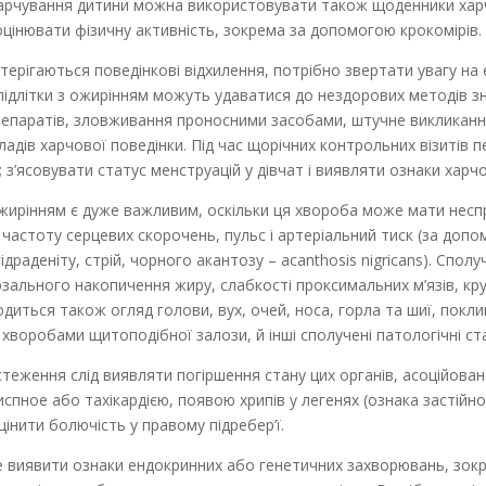
 харчування дитини можна використовувати також щоденники хар
цінювати фізичну активність, зокрема за допомогою крокомірів.
стерігаються поведінкові відхилення, потрібно звертати увагу на
, підлітки з ожирінням можуть удаватися до нездорових методів з
препаратів, зловживання проносними засобами, штучне викликанн
дів харчової поведінки. Під час щорічних контрольних візитів пе
; з’ясовувати статус менструацій у дівчат і виявляти ознаки харч
ирінням є дуже важливим, оскільки ця хвороба може мати неспри
 частоту серцевих скорочень, пульс і артеріальний тиск (за доп
гідраденіту, стрій, чорного акантозу – acanthosis nigricans). Спол
рзального накопичення жиру, слабкості проксимальних м’язів, кру
иться також огляд голови, вух, очей, носа, горла та шиї, покли
з хворобами щитоподібної залози, й інші сполучені патологічні ст
стеження слід виявляти погіршення стану цих органів, асоційова
спное або тахікардією, появою хрипів у легенях (ознака застійн
цінити болючість у правому підребер’ї.
 виявити ознаки ендокринних або генетичних захворювань, зокр