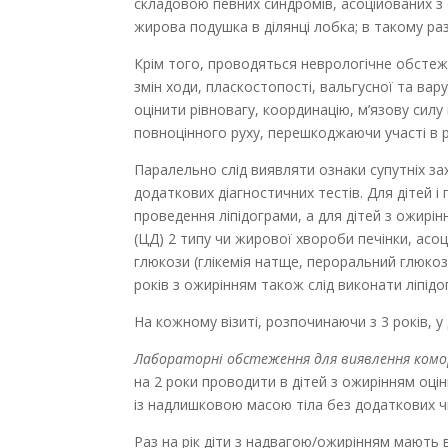
складовою певних синдромів, асоційованих з 
жирова подушка в ділянці лобка; в такому раз
Крім того, проводяться неврологічне обстеж
змін ходи, пласкостопості, вальгусної та вару
оцінити рівновагу, координацію, м’язову силу 
повноцінного руху, перешкоджаючи участі в р
Паралельно слід виявляти ознаки супутніх за
додаткових діагностичних тестів. Для дітей і
проведення ліпідограми, а для дітей з ожирі
(ЦД) 2 типу чи жирової хвороби печінки, асо
глюкози (глікемія натще, пероральний глюкозо
років з ожирінням також слід виконати ліпідо
На кожному візиті, розпочинаючи з 3 років, у
Лабораторні обстеження для виявлення комор
на 2 роки проводити в дітей з ожирінням оцін
із надлишковою масою тіла без додаткових ч
Раз на рік діти з надвагою/ожирінням мають 