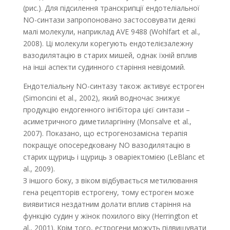
(рис.). Для підсилення транс­крипції ендотеліальної
NO-синтази запропоновано застосовувати деякі
малі молекули, наприклад AVE 9488 (Wohlfart et al.,
2008). Ці молекули корегують ендотелієзалежну
вазодилятацію в старих мишей, однак їхній вплив
на інші аспекти судинного старіння невідомий.
Ендотеліальну NO-синтазу також активує естроген
(Simoncini et al., 2002), який водночас знижує
продукцію ендогенного інгібітора цієї синтази –
асиметричного диметиларгініну (Monsalve et al.,
2007). Показано, що естрогенозамісна терапія
покращує опосередковану NO вазодилятацію в
старих щуриць і щуриць з оваріектомією (LeBlanc et
al., 2009).
З іншого боку, з віком відбувається метилювання
гена рецепторів естрогену, тому естроген може
виявитися нездатним долати вплив старіння на
функцію судин у жінок похилого віку (Herrington et
al., 2001). Крім того, естрогени можуть підвищувати