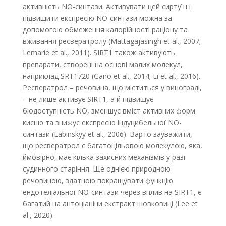
активність NO-синтази. Активувати цей сиртуїн і
підвищити експресію NO-синтази можна за
допомогою обмеження калорійності раціону та
вживання ресвератролу (Mattagajasingh et al., 2007;
Lemarie et al., 2011). SIRT1 також активують
препарати, створені на основі малих молекул,
наприклад SRT1720 (Gano et al., 2014; Li et al., 2016).
Ресвератрол – речовина, що міститься у винограді,
– не лише активує SIRT1, а й підвищує
біодоступність NO, зменшує вміст активних форм
кисню та знижує експресію індуцибельної NO-
синтази (Labinskyy et al., 2006). Варто зауважити,
що ресвератрол є багатоцільовою молекулою, яка,
ймовірно, має кілька захисних механізмів у разі
судинного старіння. Ще однією природною
речовиною, здатною покращувати функцію
ендотеліальної NO-синтази через вплив на SIRT1, є
багатий на антоціаніни екстракт шовковиці (Lee et
al., 2020).