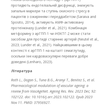
протидіють ендотеліальній дисфункції, знижують
запальні маркери та ступінь окисного стресу в
пацієнтів з ожирінням і переддіабетом (Saraiva and
Sposito, 2014), акти­вують АМФ-активовану
протеїнкіназу (Lunder et al., 2021). Комбінація
метформіну з арГПП-1 чи іНЗКТГ-2 може стати
засобом для протидії старінню артерій (Neutel et al.,
2023; Lunder et al., 2021). Найцікавішими в цьому
контексті є арГПП-1 на кшталт семаглутиду,
оскільки їхні кардіоваскулярні переваги добре
доведені (Lenharo, 2023).
Література
Roth L., Dogan S., Tuna B.G., Aranyi T., Benitez S., et al.
Pharmacological modulation of vascular ageing: a
review from VascAgeNet. Ageing Res. Rev. 2023 Dec; 92:
102122. doi: 10.1016/j.arr.2023.102122. Epub 2023
Nov 11. PMID: 37956927.