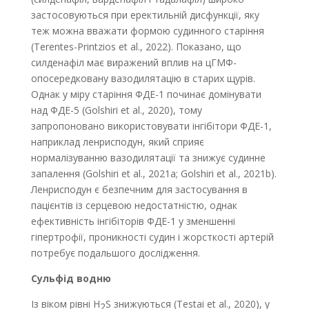
застосовуються при еректильній дисфункції, яку
теж можна вважати формою судинного старіння
(Terentes-Printzios et al., 2022). Показано, що
силденафіл має виражений вплив на цГМФ-
опосередковану вазодилятацію в старих щурів.
Однак у міру старіння ФДЕ-1 починає домінувати
над ФДЕ-5 (Golshiri et al., 2020), тому
запропоновано використовувати інгібітори ФДЕ-1,
наприклад ленрис­подун, який сприяє
нормалізуванню вазодилятації та знижує судинне
запалення (Golshiri et al., 2021a; Golshiri et al., 2021b).
Ленрисподун є безпечним для застосування в
пацієнтів із серцевою недостатністю, однак
ефективність інгібіторів ФДЕ-1 у зменшенні
гіпертрофії, проникності судин і жорсткості артерій
потребує подальшого дослідження.
Сульфід водню
Із віком рівні H
S знижуються (Testai et al., 2020), у
2