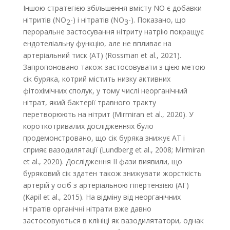
Іншою стратегією збільшення вмісту NO є добавки
нітритів (NO
-) і нітратів (NO
-). Показано, що
2
3
пероральне застосування нітриту натрію покращує
ендотеліальну функцію, але не впливає на
артеріальний тиск (АТ) (Rossman et al., 2021).
Запропоновано також застосовувати з цією метою
сік буряка, котрий містить низку активних
фітохімічних сполук, у тому числі неорганічний
нітрат, який бактерії травного тракту
перетворюють на нітрит (Mirmiran et al., 2020). У
короткотривалих дослід­женнях було
продемонстровано, що сік буряка знижує АТ і
сприяє вазодилятації (Lundberg et al., 2008; Mirmiran
et al., 2020). Дослідження II фази виявили, що
буряковий сік здатен також знижувати жорсткість
артерій у осіб з артеріальною гіпертензією (АГ)
(Kapil et al., 2015). На відміну від неорганічних
нітратів органічні нітрати вже давно
застосовуються в клініці як вазодилятатори, однак