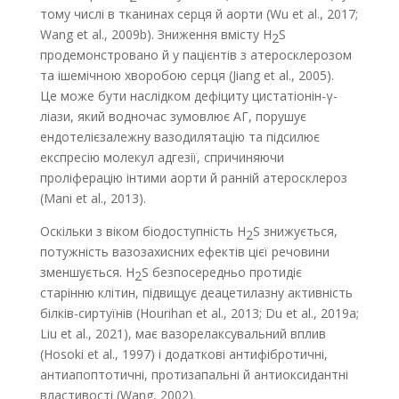
тому числі в тканинах серця й аорти (Wu et al., 2017;
Wang et al., 2009b). Зниження вмісту H
S
2
продемонстровано й у пацієнтів з атеросклерозом
та ішемічною хворобою серця (Jiang et al., 2005).
Це може бути наслідком дефіциту цистатіонін-γ-
ліази, який водночас зумовлює АГ, порушує
ендотелієзалежну вазодилятацію та підсилює
експресію молекул адгезії, спричиняючи
проліферацію інтими аорти й ранній атеросклероз
(Mani et al., 2013).
Оскільки з віком біодоступність H
S знижується,
2
потужність вазозахисних ефектів цієї речовини
зменшується. H
S безпосередньо протидіє
2
старінню клітин, підвищує деацетилазну активність
білків-сиртуїнів (Hourihan et al., 2013; Du et al., 2019a;
Liu et al., 2021), має вазорелаксувальний вплив
(Hosoki et al., 1997) і додаткові антифібротичні,
антиапоптотичні, протизапальні й антиоксидантні
властивості (Wang, 2002).