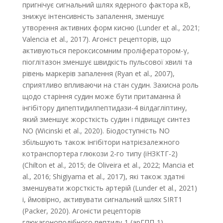
пригнічує сигнальний шлях ядерного фактора κB,
знижує інтенсивність запалення, зменшує
утворення активних форм кисню (Lunder et al., 2021;
Valencia et al., 2017). Агоніст рецепторів, що
активуються пероксисомним проліфератором-γ,
піоглітазон зменшує швидкість пульсової хвилі та
рівень маркерів запалення (Ryan et al., 2007),
сприятливо впливаючи на стан судин. Захисна роль
щодо старіння судин може бути притаманна й
інгібітору дипептидилпептидази-4 вілдагліптину,
який зменшує жорсткість судин і підвищує синтез
NO (Wicinski et al., 2020). Біодоступність NO
збільшують також інгібітори натрієзалежного
котранспортера глюкози 2-го типу (іНЗКТГ-2)
(Chilton et al., 2015; de Oliveira et al., 2022; Mancia et
al., 2016; Shigiyama et al., 2017), які також здатні
зменшувати жорсткість артерій (Lunder et al., 2021)
і, ймовірно, активувати сигнальний шлях SIRT1
(Packer, 2020). Агоністи рецепторів
глюкагоноподібного пептиду-1 (арГПП-1)