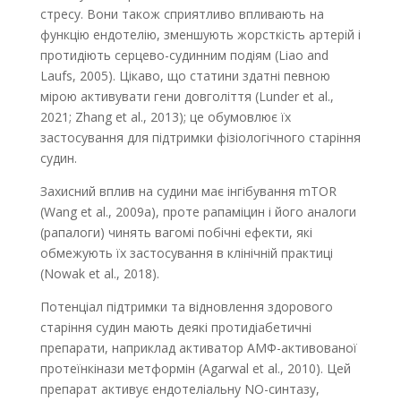
стресу. Вони також сприятливо впливають на
функцію ендотелію, зменшують жорсткість артерій і
протидіють серцево-судинним подіям (Liao and
Laufs, 2005). Цікаво, що статини здатні певною
мірою активувати гени довголіття (Lunder et al.,
2021; Zhang et al., 2013); це обумовлює їх
застосування для підтримки фізіологічного старіння
судин.
Захисний вплив на судини має інгібування mTOR
(Wang et al., 2009a), проте рапаміцин і його аналоги
(рапалоги) чинять вагомі побічні ефекти, які
обмежують їх застосування в клінічній практиці
(Nowak et al., 2018).
Потенціал підтримки та відновлення здорового
старіння судин мають деякі протидіабетичні
препарати, наприклад активатор АМФ-активованої
протеїнкінази метформін (Agarwal et al., 2010). Цей
препарат активує ендотеліальну NO-синтазу,