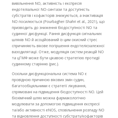
вивільнення NO, активність і експресія
ендотеліальної NO-синтази та доступність
субстратів і кофакторів знижуються, а інактивація
NO посилюється (Pourbagher-Shahri et al., 2021), що
призводить до зниження біодоступності NO та
судинної дисфункції. Рання дисфункція сигнальних
шляхів NO й асоційований із цим окисний стрес
спричиняють вікове погіршення ендотелієзалежної
вазодилятації. Отже, модуляція систем реакцій NO
та цГМФ може бути цікавою стратегією протидії
судинному старінню (рис.).
Оскільки дисфункціональна система NO є
провідною причиною вікових змін судин,
багатообіцяльними є стратегії лікування,
спрямовані на підвищення біодоступності NO. Цей
біохімічний шлях можна фармакологічно
модулювати за допомогою підвищення експресії
та/або активності eNOS, сповільнення розпаду NO
та відновлення доступності субстрату/кофакторів