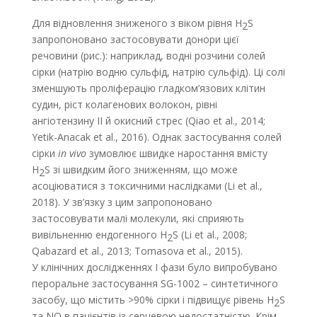
Для відновлення зниженого з віком рівня H
S
2
запропоновано застосовувати донори цієї
речовини (рис.): наприклад, водні розчини солей
сірки (натрію водню сульфід, натрію сульфід). Ці солі
зменшують проліферацію гладком’язових клітин
судин, ріст колагенових волокон, рівні
ангіотензину II й окисний стрес (Qiao et al., 2014;
Yetik-Anacak et al., 2016). Однак застосування солей
сірки
in vivo
зумовлює швидке наростання вмісту
H
S зі швидким його зниженням, що може
2
асоціюватися з токсичними наслідками (Li et al.,
2018). У зв’язку з цим запропоновано
застосовувати малі молекули, які сприяють
вивільненню ендогенного H
S (Li et al., 2008;
2
Qabazard et al., 2013; Tomasova et al., 2015).
У клінічних дослідженнях I фази було випробувано
пероральне застосування SG-1002 – синтетичного
засобу, що містить >90% сірки і підвищує рівень H
S
2
та NO в пацієнтів із серцевою недостатністю. Крім