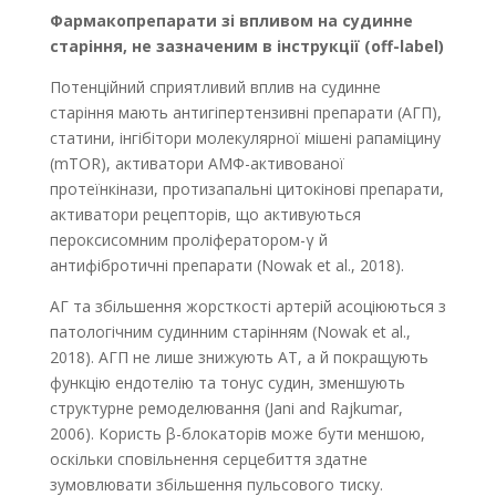
Фармакопрепарати
зі впливом на судинне
старіння, не зазначеним в інструкції (off-label)
Потенційний сприятливий вплив на судинне
старіння мають антигіпертензивні препарати (АГП),
статини, інгібітори молекулярної мішені рапаміцину
(mTOR), активатори АМФ-активованої
протеїнкінази, протизапальні цитокінові препарати,
активатори рецепторів, що активуються
пероксисомним проліфератором-γ й
антифібротичні препарати (Nowak et al., 2018).
АГ та збільшення жорсткості артерій асоціюються з
патологічним судинним старінням (Nowak et al.,
2018). АГП не лише знижують АТ, а й покращують
функцію ендотелію та тонус судин, зменшують
структурне ремоделювання (Jani and Rajkumar,
2006). Користь β-блокаторів може бути меншою,
оскільки сповільнення серцебиття здатне
зумовлювати збільшення пульсового тиску.