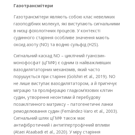
Газотрансмітери
Газотрансмітери являють собою клас невеликих
газоподібних молекул, які виступають сигнальними
в низці фізіологічних процесів. У контексті
судинного старіння особливе значення мають
оксид азоту (NO) та водню сульфід (H2S).
Сигнальний каскад NO – циклічний гуанозин­
монофосфат (цГМФ) є одним із найважливіших
вазодилятаторних механізмів, який часто
порушується при старінні (Golshiri et al., 2019). NO
не лише виступає вазодилятатором, а й пригнічує
міграцію та проліферацію гладком’язових клітин
судин, утворення неоінтими й перебудову
позаклітинного матриксу – патогенетичні ланки
ремоделювання судин (Fernández-Varo et al., 2003).
Сигнальний шлях цГМФ також має
антифібротичний і антигіпертрофічний впливи
(Ataei Ataabadi et al., 2020). У міру старіння