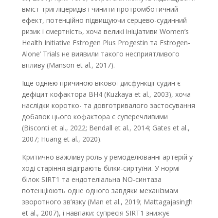
вміст тригліцеридів і чинити протромботичний
ефект, потенційно підвищуючи серцево-судинний
ризик і смертність, хоча великі ініціативи Women’s
Health Initiative Estrogen Plus Progestin та Estrogen-
Alone’ Trials не виявили такого несприятливого
впливу (Manson et al., 2017).
Іще однією причиною вікової дисфункції судин є
дефіцит кофактора BH4 (Kuzkaya et al., 2003), хоча
наслідки коротко- та довготривалого застосування
добавок цього кофактора є суперечливими
(Bisconti et al., 2022; Bendall et al., 2014; Gates et al.,
2007; Huang et al., 2020).
Критично важливу роль у ремоделюванні артерій у
ході старіння відіграють білки-сиртуїни. У нормі
білок SIRT1 та ендотеліальна NO-синтаза
потенціюють одне одного завдяки механізмам
зворотного зв’язку (Man et al., 2019; Mattagajasingh
et al., 2007), і навпаки: супресія SIRT1 знижує