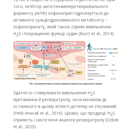
того, інгібітор ангіотензинперетворювального
ферменту (іАПФ) зофеноприл гідролізується до
активного сульфгідриловмісного метаболіту –
зофеноприлату, який також сприяє вивільненню
H
S і покращенню функції судин (Bucci et al., 2014).
2
Здатність стимулювати вивільнення H
S
2
притаманна й ресвератролу, хоча механізм дії
останнього в цьому аспекті дотепер не з’ясований
(Yetik-Anacak et al., 2016). Цікаво, що продукції H
S
2
сприяють і синтетичні аналоги ресвератролу (Ozbek
et al., 2023).