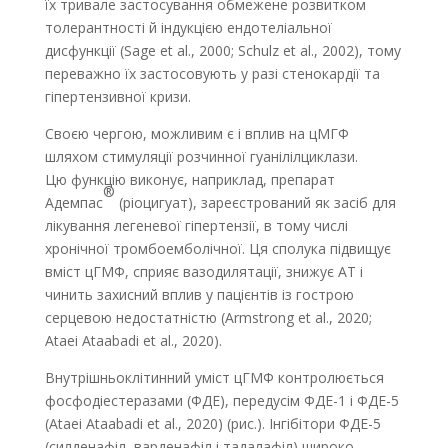
їх тривале застосування обмежене розвитком
толерантності й індукцією ендотеліальної
дисфункції (Sage et al., 2000; Schulz et al., 2002), тому
переважно їх застосовують у разі стенокардії та
гіпертензивної кризи.
Своєю чергою, можливим є і вплив на цМГФ
шляхом стимуляції розчинної гуанілілциклази.
Цю функцію виконує, наприклад, препарат
®
Адемпас
(ріоцигуат), зареєстрований як засіб для
лікування легеневої гіпертензії, в тому числі
хронічної тромбо­емболічної. Ця сполука підвищує
вміст цГМФ, сприяє вазодилятації, знижує АТ і
чинить захисний вплив у пацієнтів із гострою
серцевою недостатністю (Armstrong et al., 2020;
Ataei Ataabadi et al., 2020).
Внутрішньоклітинний уміст цГМФ контролюється
фосфодіестеразами (ФДЕ), передусім ФДЕ-1 і ФДЕ-5
(Ataei Ataabadi et al., 2020) (рис.). Інгібітори ФДЕ-5
(силденафіл, варденафіл і тадалафіл) широко