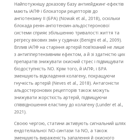
Найпотужнішу доказову базу антиейджинг-ефектів
мають іАПФ і блокатори рецепторів до
ангіотензину ІІ (БРА) (Nowak et al., 2018), оскільки
блокада ренін-ангіотензин-альдостеронової
системи сприяє збільшенню тривалості життя та
регресу вікових змін у судинах (Benigni et al., 2009).
Вплив іАПФ на старіння артерій пов’язаний не лише
з антигіпертензивним ефектом, а й зі здатністю цих
препаратів знижувати окисний стрес і підвищувати
біодоступність NO. Крім того, й іАПФ, і БРА
зменшують відкладення колагену, покращуючи
гнучкість артерій (Neves et al., 2018). Антагоністи
альдостеронових рецепторів також можуть
знижувати жорсткість артерій, підвищуючи
співвідношення еластину до колагену (Lunder et al.,
2021).
Своєю чергою, статини активують сигнальний шлях
ендотеліальної NO-синтази та NO, а також
зменшують вираженість запалення й окисного