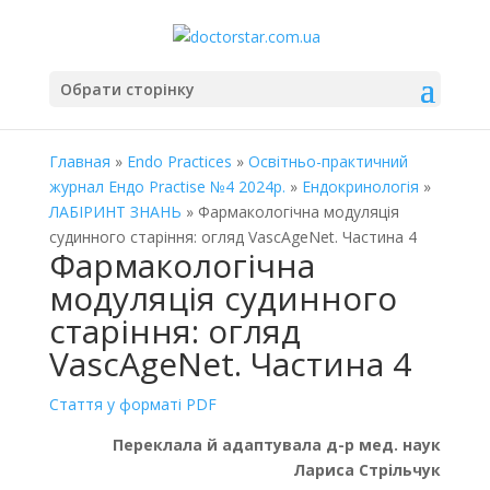
Обрати сторінку
Главная
»
Endo Practices
»
Освітньо-практичний
журнал Ендо Practise №4 2024р.
»
Ендокринологія
»
ЛАБІРИНТ ЗНАНЬ
» Фармакологічна модуляція
судинного старіння: огляд VascAgeNet. Частина 4
Фармакологічна
модуляція судинного
старіння: огляд
VascAgeNet. Частина 4
Стаття у форматі PDF
Переклала й адаптувала д-р мед. наук
Лариса Стрільчук