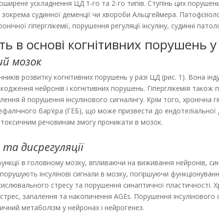
поширене ускладнення ЦД 1-го та 2-го типів. Ступінь цих порушен
зокрема судинної деменції чи хвороби Альцгеймера. Патофізіологі
ної гіперглікемії, порушення регуляції інсуліну, судинні патолог
ть в основі когнітивних порушень у
ий мозок
инників розвитку когнітивних порушень у разі ЦД (рис. 1). Вона і
одження нейронів і когнітивних порушень. Гіперглікемія також 
лення й порушення інсулінового сигналінгу. Крім того, хронічна г
цефалічного бар’єра (ГЕБ), що може призвести до ендотеліальної 
ротоксичним речовинам змогу проникати в мозок.
 та дисрегуляції
ункції в головному мозку, впливаючи на виживання нейронів, сина
я порушують інсулінові сигнали в мозку, погіршуючи функціонуванн
ислювального стресу та порушення синаптичної пластичності. Хро
трес, запалення та накопичення AGEs. Порушення інсулінового сиг
ичний метаболізм у нейронах і нейрогенез.