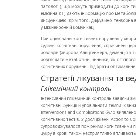
патології), що можуть призводити до когніт
емісійна КТ) дають інформацію про метаболізм
дисфункцією. Крім того, дифузійно-тензорна в
у міжнейронній комунікації.
При оцінюванні когнітивних порушень у хвор
судинні когнітивні порушення, спричинені ц
розладів (хвороба Альцгеймера, деменція з т
розглядати метаболічні чинники, як-от гіпогл
когнітивних порушень і підібрати оптимальне 
Стратегії лікування та в
Глікемічний контроль
Інтенсивний глікемічний контроль завдяки з
когнітивні функції й уповільнити темпи їх зни
Interventions and Complications було виявле
когнітивних тестів. У дослідженні Action to Co
супроводжувалося помірними когнітивними пер
цукру в крові також несприятливо впливають