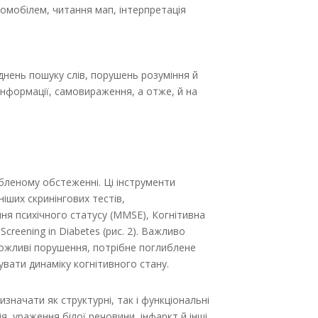
омобілем, читання мап, інтерпретація
нень пошуку слів, порушень розуміння й
інформації, самовираження, а отже, й на
ибленому обстеженні. Ці інструменти
ших скринінгових тестів,
я психічного статусу (MMSE), Когнітивна
reening in Diabetes (рис. 2). Важливо
 можливі порушення, потрібне поглиблене
увати динаміку когнітивного стану.
значати як структурні, так і функціональні
я, ураження білої речовини, інфаркт й інші