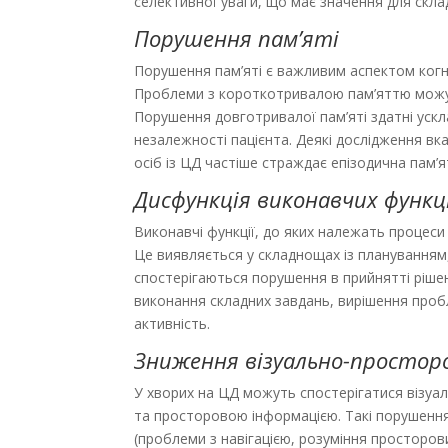
селективної уваги, що має значення для скла
Порушення пам’яті
Порушення пам’яті є важливим аспектом когні
Проблеми з короткотривалою пам’яттю можуть
Порушення довготривалої пам’яті здатні уск
незалежності пацієнта. Деякі дослідження вка
осіб із ЦД частіше страждає епізодична пам’я
Дисфункція виконавчих функц
Виконавчі функції, до яких належать процес
Це виявляється у складнощах із плануванням,
спостерігаються порушення в прий­нятті рішен
виконання складних завдань, вирішення проб
активність.
Зниження візуально-простор
У хворих на ЦД можуть спостерігатися візу
та просторовою інформацією. Такі порушення 
(проблеми з навігацією, розуміння просторови