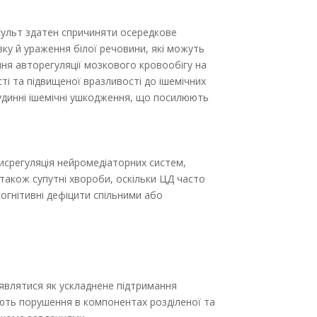
сульт здатен спричиняти осередкове
зку й ураження білої речовини, які можуть
ня авторегуляції мозкового кровообігу на
і та підвищеної вразливості до ішемічних
удинні ішемічні ушкодження, що посилюють
дисрегуляція нейромедіаторних систем,
 також супутні хвороби, оскільки ЦД часто
огнітивні дефіцити спільними або
оявлятися як ускладнене підтримання
ують порушення в компонентах розділеної та