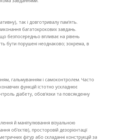
лькома завданнями.
тивну), так і довготривалу пам’ять.
 виконання багатокрокових завдань.
 що безпосередньо впливає на рівень
жуть бути порушені неоднаково; зокрема, в
нням, гальмуванням і самоконт­ролем. Часто
виконавчих функцій істотно ускладнює
нтроль діабету, обов’язки та повсякденну
блення й маніпулювання візуальною
ння об’єктів), просторовій дезорієнтації
метричних фігур або складанні конструкцій за