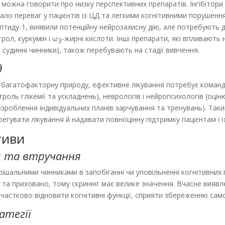
можна говорити про низку перспективних препаратів. Інгібітори 
ло переваг у пацієнтів із ЦД та легкими когнітивними порушенн
птиду-1, виявили потенційну нейрозахисну дію, але потребують 
рол, куркумін і ω
-жирні кислоти. Інші препарати, які впливають 
3
 судинні чинники), також перебувають на стадії вивчення.
д
 багатофакторну природу, ефективне лікування потребує командн
нтроль глікемії та ускладнень), неврологів і нейропсихологів (оці
 (розроблення індивідуальних планів харчування та тренувань). Та
егувати лікування й надавати повноцінну підтримку пацієнтам і ї
тиви
я та втручання
рішальними чинниками в запобіганні чи уповільненні когнітивних
 та приховано, тому скринінг має велике значення. Вчасне вияв
частково відновити когнітивні функції, сприяти збереженню сам
атегії