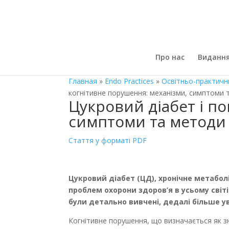
Про нас
Виданн
Главная
»
Endo Practices
»
Освітньо-практичн
когнітивне порушення: механізми, симптоми 
Цукровий діабет і п
симптоми та методи
Стаття у форматі PDF
Цукровий діабет (ЦД), хронічне метабо
проблем охорони здоров’я в усьому світ
були детально вивчені, дедалі більше у
Когнітивне порушення, що визначається як зни