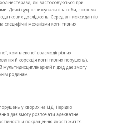
холінестерази, які застосовуються при
ями. Деякі цукрознижувальні засоби, зокрема
додаткових досліджень. Серед антиоксидантів
на специфічні механізми когнітивних
ої, комплексної взаємодії різних
нювання й корекція когнітивних порушень),
кий мультидисциплінарний підхід дає змогу
хнім родинам.
 порушень у хворих на ЦД. Нерідко
лення дає змогу розпочати адекватне
остійності й покращенню якості життя.