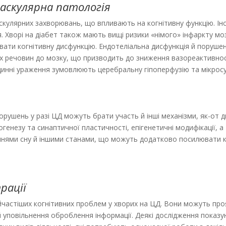
аскулярна патологія
кулярних захворювань, що впливають на когнітивну функцію. Ін
. Хворі на діабет також мають вищі ризики «німого» інфаркту мо
вати когнітивну дисфункцію. Ендотеліальна дисфункція й порушен
 речовин до мозку, що призводить до зниження вазореактивност
динні ураження зумовлюють церебральну гіпоперфузію та мікрос
порушень у разі ЦД можуть брати участь й інші механізми, як-от 
генезу та синаптичної пластичності, епігенетичні модифікації, а
ннями сну й іншими станами, що можуть додатково посилювати к
рації
айчастіших когнітивних проблем у хворих на ЦД. Вони можуть пр
 й уповільнення оброблення інформації. Деякі дослідження показ