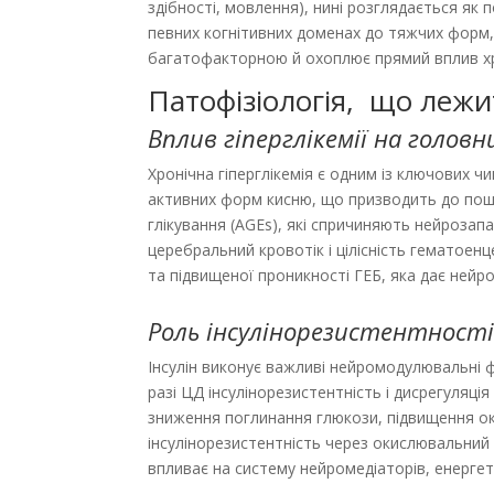
здібності, мовлення), нині розглядається як 
певних когнітивних доменах до тяжчих форм, 
багатофакторною й охоплює прямий вплив хроніч
Патофізіологія, що лежи
Вплив гіперглікемії на головн
Хронічна гіперглікемія є одним із ключових ч
активних форм кисню, що призводить до пошк
глікування (AGEs), які спричиняють нейрозапа
церебральний кровотік і цілісність гематоен
та підвищеної проникності ГЕБ, яка дає ней
Роль інсулінорезистентності
Інсулін виконує важливі нейромодулювальні ф
разі ЦД інсулінорезистентність і дисрегуляці
зниження поглинання глюкози, підвищення ок
інсулінорезистентність через окислювальний с
впливає на систему нейромедіаторів, енергет