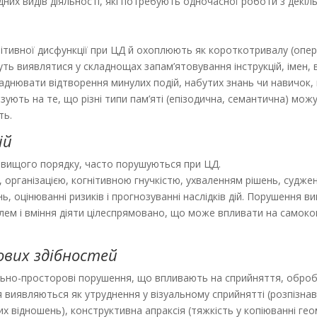
дних видів діяльності, які потребують одно­часної роботи з декі
тивної дисфункції при ЦД й охоплюють як короткотривалу (опера
 виявлятися у складнощах запам’ятовування інст­рукцій, імен,
ладнювати відтворення минулих подій, набутих знань чи навичок,
зують на те, що різні типи пам’яті (епізодична, семантична) мо
ть.
ій
и вищого порядку, часто порушуються при ЦД.
 організацією, когнітивною гнучкістю, ухваленням рішень, судже
ь, оцінюванні ризиків і прогнозуванні наслідків дій. Порушення 
лем і вміння діяти цілеспрямовано, що може впливати на самоко
ових здібностей
ально-просторові порушення, що впливають на сприйняття, обро
виявляються як утруднення у візуальному сприйнятті (розпізнава
х відношень), конструктивна апраксія (тяжкість у копіюванні гео