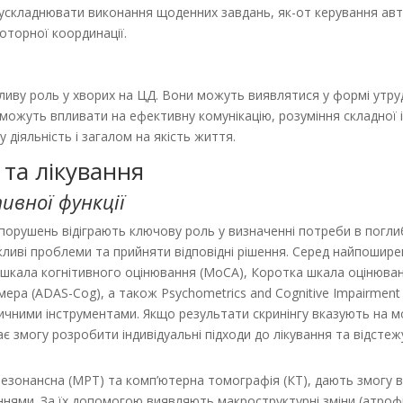
ускладнювати виконання щоденних завдань, як-от керування авт
моторної координації.
иву роль у хворих на ЦД. Вони можуть виявлятися у формі утруд
можуть впливати на ефективну комунікацію, розуміння складної 
 діяльність і загалом на якість життя.
 та лікування
ивної функції
 порушень відіграють ключову роль у визначенні потреби в погл
ві проблеми та прийняти відповідні рішення. Серед найпоширені
кала когнітивного оцінювання (MoCA), Коротка шкала оцінюванн
а (ADAS-Cog), а також Psychometrics and Cognitive Impairment Sc
стичними інструментами. Якщо результати скринінгу вказують на
є змогу розробити індивідуальні підходи до лікування та відстеж
резонансна (МРТ) та комп’ютерна томографія (КТ), дають змогу ви
ннями. За їх допомогою виявляють макроструктурні зміни (атрофі