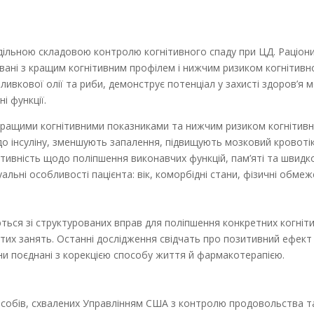
ільною складовою контролю когнітивного спаду при ЦД. Раціони, 
ійовані з кращим когнітивним профілем і нижчим ризиком когнітив
ливкової олії та риби, демонструє потенціал у захисті здоров’я 
і функції.
 кращими когнітивними показниками та нижчим ризиком когнітивн
до інсуліну, зменшують запалення, підвищують мозковий кровотік
тивність щодо поліпшення виконавчих функцій, пам’яті та швидк
уальні особливості пацієнта: вік, коморбідні стани, фізичні обме
ться зі структурованих вправ для поліпшення конкретних когніти
их занять. Останні дослідження свідчать про позитивний ефект 
и поєднані з корекцією способу життя й фармакотерапією.
 засобів, схвалених Управлінням США з контролю продовольства т