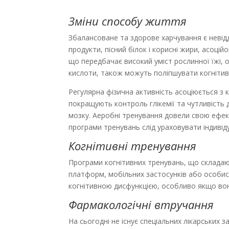
Зміни способу життя
Збалансоване та здорове харчування є невідд
продукти, пісний білок і корисні жири, асоц
що передбачає високий уміст рослинної їжі, о
кислоти, також можуть поліпшувати когнітивн
Регулярна фізична активність асоціюється з
покращують контроль глікемії та чутливість 
мозку. Аеробні тренування довели свою ефек
програми тренувань слід ураховувати інди­від
Когнітивні тренування
Програми когнітивних тренувань, що складаю
платформ, мобільних застосунків або особист
когнітивною дисфункцією, особливо якщо вон
Фармакологічні втручання
На сьогодні не існує спеціальних лікарських