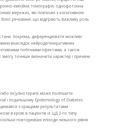
итронно-емісійна томографія, однофотонна
онних мережах, які пов’язані з когнітивною
в білої речовини, що відіграють важливу роль
 стани. Зокрема, диференціювати можливі
човини внаслідок нейродегенеративних
огнітивними побічними ефектами, а також
ає змогу точніше визначити характер і причини
/або інсулінотерапії може поліпшити
Trial і подальшому Epidemiology of Diabetes
соціювався з кращими результатами
кози в крові в пацієнтів із ЦД 2-го типу
оскільки повторювані епізоди низького рівня