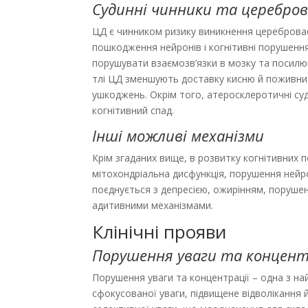
Судинні чинники та церебров
ЦД є чинником ризику виникнення церебровас
пошкодження нейронів і когнітивні порушення
порушувати взаємозв’язки в мозку та посилю
тлі ЦД зменшують доставку кисню й поживних
ушкоджень. Окрім того, атеросклеротичні су
когнітивний спад.
Інші можливі механізми
Крім згаданих вище, в розвитку когнітивних 
мітохондріальна дисфункція, порушення нейро
поєднується з депресією, ожирінням, поруше
адитивними механізмами.
Клінічні прояви
Порушення уваги та концент
Порушення уваги та концентрації – одна з н
сфокусованої уваги, підвищене відволікання