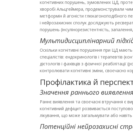
когнітивних порушень, зумовлених ЦД, проте 
хворобі Альцгеймера, продемонстрували чима
метформін й агоністи глюкагоноподібного пе
і нейрозахисних сполук досліджують ресверат
порушень (інсулінорезистентність, запалення,
Мультидисциплінарний підхі
Оскільки когнітивні порушення при ЦД мають
спеціалістів: ендокринологів і терапевтів (ко
дієтологів і фахівців з фізичної реабілітації
контролювати когнітивні зміни, своєчасно кор
Профілактика й перспек
Значення раннього виявленн
Раннє виявлення та своєчасні втручання є ви
когнітивний дефіцит розвивається поступово
лікування, що може загальмувати або навіть 
Потенційні нейрозахисні стр