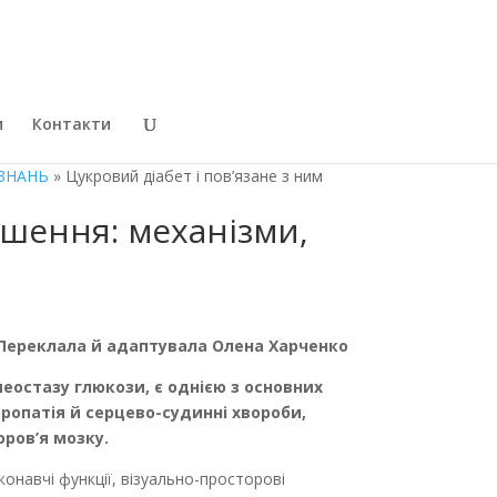
и
Контакти
 ЗНАНЬ
» Цукровий діабет і пов’язане з ним
ушення: механізми,
Переклала й адаптувала Олена Харченко
еостазу глюкози, є однією з основних
фропатія й серцево-судинні хвороби,
оров’я мозку.
конавчі функції, візуально-просторові