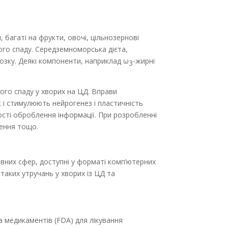
багаті на фрукти, овочі, цільнозернові
ного спаду. Середземноморська дієта,
мозку. Деякі компоненти, наприклад ω
-жирні
3
ого спаду у хворих на ЦД. Вправи
 і стимулюють нейрогенез і пластичність
ості оброблення інформації. При розробленні
ження тощо.
вних сфер, доступні у форматі комп’ютерних
таких утручань у хворих із ЦД та
а медикаментів (FDA) для лікування