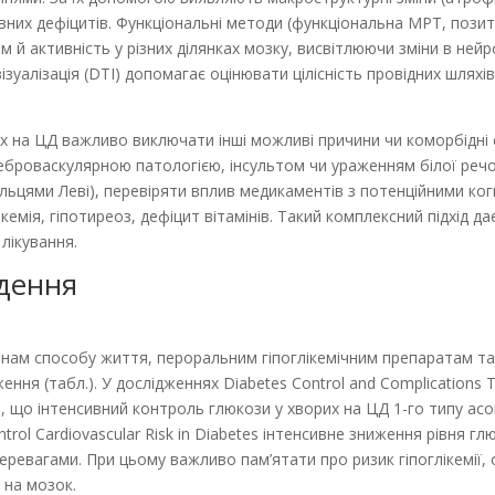
ивних дефіцитів. Функціональні методи (функціональна МРТ, поз
 й активність у різних ділянках мозку, висвітлюючи зміни в нейр
ізуалізація (DTI) допомагає оцінювати цілісність провідних шляхі
их на ЦД важливо виключати інші можливі причини чи коморбідні
ереброваскулярною патологією, інсультом чи ураженням білої ре
ільцями Леві), перевіряти вплив медикаментів з потенційними к
ікемія, гіпотиреоз, дефіцит вітамінів. Такий комплексний підхід д
лікування.
едення
мінам способу життя, пероральним гіпоглікемічним препаратам та
ження (табл.). У дослідженнях Diabetes Control and Complications 
но, що інтенсивний контроль глюкози у хворих на ЦД 1-го типу а
ntrol Cardiovascular Risk in Diabetes інтенсивне зниження рівня глю
евагами. При цьому важливо пам’ятати про ризик гіпоглікемії, 
 на мозок.