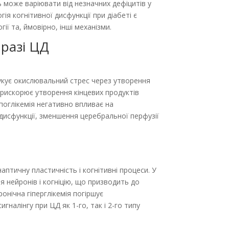
ь може варіювати від незначних дефіцитів у
я когнітивної дисфункції при діабеті є
ії та, ймовірно, інші механізми.
 разі ЦД
ндукує окислювальний стрес через утворення
прискорює утворення кінцевих продуктів
іпоглікемія негативно впливає на
дисфункції, зменшення цереб­ральної перфузії
птичну пластичність і когнітивні процеси. У
я нейронів і когніцію, що призводить до
нічна гіперглікемія погіршує
налінгу при ЦД як 1-го, так і 2-го типу