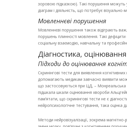
зоровою підказкою). Такі порушення можуть 
діаграм і діяльність, що потребує візуально-
Мовленнєві порушення
Мовленнєві порушення також відіграють важл
порушень плинності мовлення. Такі дефіцити 
соціальну взаємодію, навчальну та професійну
Діагностика, оцінювання
Підходи до оцінювання когніт
Скринінгові тести для виявлення когнітивних
допомагають медикам завчасно виявити можли
що застосовуються при ЦД, – Монреальська ш
підшкала шкали оцінювання хвороби Альцгеймер
пам’ятати, що скринінгові тести не є діагно
нейропсихологічне тестування, така оцінка да
Методи нейровізуалізації, зокрема магнітно-
зміни мозку, пов’язані з когнітивними поруше