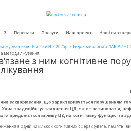
я
Переваги
Послуги
Наш проект
Наші партнер
ий журнал Ендо Practise №3 2025р.
»
Ендокринологія
»
ЛАБІРИНТ
та методи лікування
ов’язане з ним когнітивне пор
 лікування
лічне захворювання, що характеризується порушенням гом
і. Хоча традиційні ускладнення ЦД, як-от ретинопатія, не
ваги приділяється впливу ЦД на когнітивну функцію та зд
ження в одній чи кількох когнітивних сферах (увага, пам’ять, ви