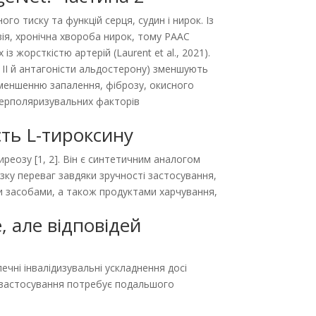
о тиску та функцій серця, судин і нирок. Із
зія, хронічна хвороба нирок, тому РААС
з жорст­кістю артерій (Laurent et al., 2021).
 ІІ й антагоністи альдостерону) зменшують
яє зменшенню запалення, фіброзу, окисного
іперполяризувальних факторів
сть L-тироксину
иреозу [1, 2]. Він є синтетичним аналогом
ку переваг завдяки зручності застосування,
и засобами, а також продуктами харчування,
, але відповідей
ечні інвалідизувальні ускладнення досі
ї застосування потребує подальшого