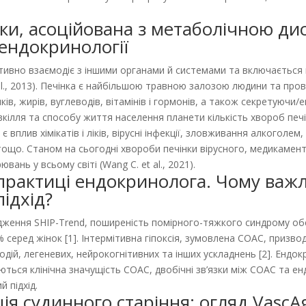
ки, асоційована з метаболічною ди
 ендокринології
тивно взаємодіє з іншими органами й системами та включається 
t al., 2013). Печінка є найбільшою травною залозою людини та пр
ків, жирів, вуглеводів, вітамінів і гормонів, а також секретуюч
вкілля та способу життя населення планети кількість хвороб печі
є вплив хімікатів і ліків, вірусні інфекції, зловживання алкогол
ощо. Станом на сьогодні хвороби печінки вірусного, медикамен
вань у всьому світі (Wang C. et al., 2021).
 практиці ендокринолога. Чому важ
ідхід?
ження SHIP-Trend, поширеність помірного-тяжкого синдрому обст
% серед жінок [1]. Інтермітивна гіпоксія, зумовлена СОАС, призво
одій, легеневих, нейрокогнітивних та інших ускладнень [2]. Ендо
ться клінічна значущість СОАС, двобічні зв’язки між СОАС та ен
 підхід.
я судинного старіння: огляд VascA