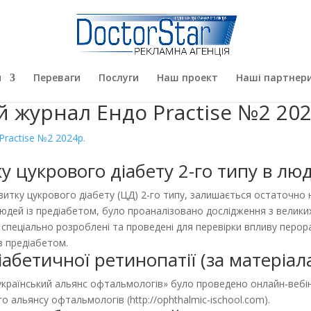
я
Переваги
Послуги
Наш проект
Наші партнер
 журнал Ендо Practise №2 202
ractise №2 2024р.
ку цукрового діабету 2-го типу в лю
звитку цукрового діабету (ЦД) 2-го типу, залишається остаточно 
людей із предіабетом, було проаналізовано дослідження з велики
були спеціально розроблені та проведені для перевірки впливу перо
з предіабетом.
іабетичної ретинопатії (за матеріал
український альянс офтальмологів» було проведено онлайн-вебіна
о альянсу офтальмологів (http://ophthalmic-ischool.com).