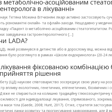
 із метаболічно-асоційованим стеат
ентеролога в лікуванні»
. наук Тетяна Можина Вітчизняні лікарі активно застосовують су
ть різноманітні онлайн- та офлайн-заходи. Нещодавно у медично
випадку «Пацієнт із метаболічно-асоційованим стеатогепатитом. 
ерки: завідувачка гастроентерологічного […]
чи LADA?
ЦД), який розвинувся в дитинстві або в дорослому віці, можна відн
ання було розглянуто в рамках «Школи ендокринолога» (20-24 лют
 лікування фіксованою комбінацією 
 прийняття рішення
абету (ЦД) наукове співтовариство зосереджує свою увагу на ро
 впливу екологічних, генетичних, епігенетичних, біохімічних і с
я ЦД вже не спираються на колишню традиційну глюкозоцентричн
жливості для індивідуалізації лікування, спрямованого, зокрема, 
 маси тіла (Gaede, 2008; Hunt, 2017). Отже, стратегія застосува
нетичні ланки розвитку та прогресування захворювання, але й 