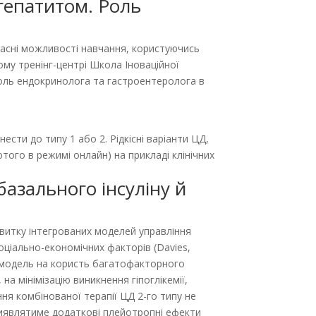
огепатитом. Роль
часні можливості навчання, користуючись
му тренінг-центрі Школа Іноваційної
Роль ендокринолога та гастроентеролога в
ести до типу 1 або 2. Рідкісні варіанти ЦД,
ого в режимі онлайн) на прикладі клінічних
базального інсуліну й
звитку інтегрованих моделей управління
оціально-економічних факторів (Davies,
у модель на користь багатофакторного
на мінімізацію виникнення гіпоглікемії,
ння комбінованої терапії ЦД 2-го типу не
виявлятиме додаткові плейотропні ефекти