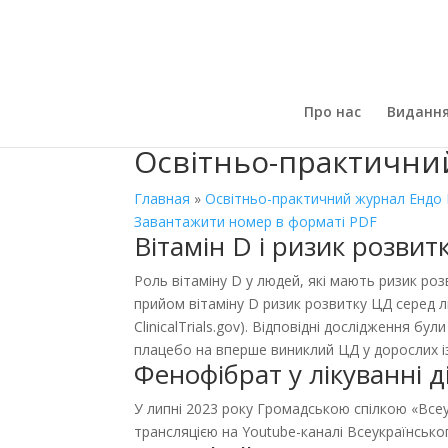
Про нас
Виданн
Освітньо-практичний
Главная
»
Освітньо-практичний журнал Ендо P
Завантажити номер в форматі PDF
Вітамін D і ризик розвит
Роль вітаміну D у людей, які мають ризик ро
прийом вітаміну D ризик розвитку ЦД серед 
ClinicalTrials.gov). Відповідні дослідження 
плацебо на вперше виниклий ЦД у дорослих і
Фенофібрат у лікуванні д
У липні 2023 року Громадською спілкою «Все
трансляцією на Youtube-каналі Всеукраїнськог