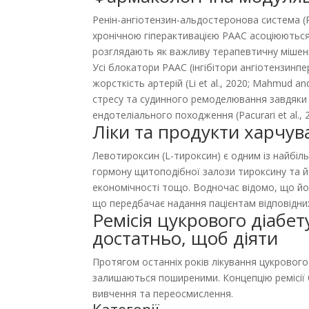
Ренін-ангіотензин-альдостеронова система (Р
хронічною гіперактивацією РААС асоціюються 
розглядають як важливу терапевтичну мішень (Ji
Усі блокатори РААС (інгібітори ангіотензин
жорсткість артерій (Li et al., 2020; Mahmud a
стресу та судинного ремоделювання завдяки в
ендотеліального походження (Pacurari et al.,
Ліки та продукти харчув
Левотироксин (L-тироксин) є одним із найбіль
гормону щитоподібної залози тироксину та й
економічності тощо. Водночас відомо, що йо
що передбачає надання пацієнтам відповідни
Ремісія цукрового діабет
достатньо, щоб діяти
Протягом останніх років лікування цукрового 
залишаються поширеними. Концепцію ремісії 
вивчення та переосмислення.