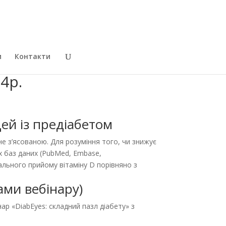
и
Контакти
4р.
дей із предіабетом
не з’ясованою. Для розуміння того, чи знижує
х баз даних (PubMed, Embase,
рального прийому вітаміну D порівняно з
ами вебінару)
р «DiabEyes: складний пазл діабету» з