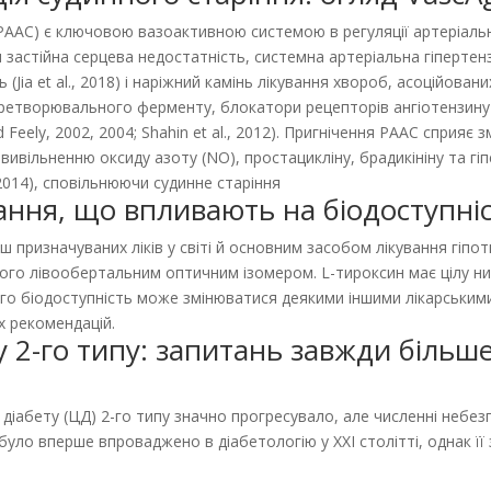
ААС) є ключовою вазоактивною системою в регуляції артеріальног
застійна серцева недостатність, системна артеріальна гіпертен
a et al., 2018) і наріжний камінь лікування хвороб, асоційованих і
перетворювального ферменту, блокатори рецепторів ангіотензину
nd Feely, 2002, 2004; Shahin et al., 2012). Пригнічення РААС спри
ивільненню оксиду азоту (NO), простацикліну, брадикініну та г
 2014), сповільнюючи судинне старіння
ання, що впливають на біодоступні
ш призначуваних ліків у світі й основним засобом лікування гіпот
ого лівообертальним оптичним ізомером. L-тироксин має цілу низ
го біодоступність може змінюватися деякими іншими лікарським
х рекомендацій.
у 2-го типу: запитань завжди більше
діабету (ЦД) 2-го типу значно прогресувало, але численні небезп
було вперше впроваджено в діабетологію у ХХІ столітті, однак ї