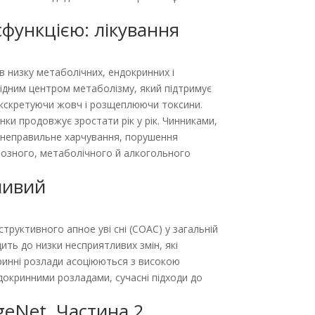
сфункцією: лікування
в низку метаболічних, ендокринних і
овідним центром метаболізму, який підтримує
и/екскретуючи жовч і розщеплюючи токсини.
нки продовжує зростати рік у рік. Чинниками,
ем, неправильне харчування, порушення
тозного, метаболічного й алкогольного
ливий
руктивного апное уві сні (СОАС) у загальній
дить до низки несприятливих змін, які
кринні розлади асоціюються з високою
докринними розладами, сучасні підходи до
geNet. Частина 2