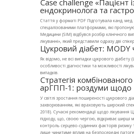
Case challenge «Пацієнт
ендокринолога та гастро
Стаття у форматі PDF Підготувала канд. мед
спеціалізованими платформами, які пропоную
Медицини (SIM) відбувся розбір клінічного 
лікуванні», який представили одразу дві спік
Цукровий діабет: MODY 
Як відомо, не всі випадки цукрового діабету (
особливості діагностики та можливості лікув
випадків.
Стратегія комбінованого
арГПП-1: роздуми щодо
У світлі зростання поширеності цукрового ді
захворюванням, які враховують широкий спектр
2018). Сучасні рекомендації щодо лікуванн
підходу, що, своєю чергою, відкриває ширші мо
контроль серцево-судинних факторів ризику та
лише чинитиме вплив на безпосередні патоге