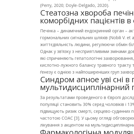
(Perry, 2020; Doyle-Delgado, 2020).
Стеатозна хвороба печін
коморбідних пацієнтів в
Печінка – динамічний ендокринний орган – ак
гормональних сигнальних шляхів (Nobili V. e
життєдіяльність людини, регулюючи обмін біл
Однак у зв’язку з несприятливими змінами до
які спричиняють гепатологічні захворювання, 
кислотно-лужного балансу травного тракту т
ґенезу є однією з найпоширеніших груп захворю
Синдром апное уві сні в
мультидисциплінарний п
За результатами проведеного в Європі дослід
популяції становить 30% серед чоловіків і 13
підвищують ризик смерті, серцево-судинних п
частотою СОАС [3]. У цьому огляді обговорюю
лікування з акцентом на мультидисциплінарний
Фармакологічна модуляці