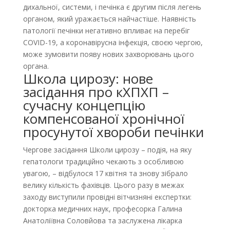
дихальної, системи, і печінка є другим після легень
органом, який уражається найчастіше. Наявність
патології печінки негативно впливає на перебіг
COVID-19, а коронавірусна інфекція, своєю чергою,
може зумовити появу нових захворювань цього
органа.
Школа цирозу: нове
засідання про кХПХП –
сучасну концепцію
компенсованої хронічної
просунутої хвороби печінки
Чергове засідання Школи цирозу – подія, на яку
гепатологи традиційно чекають з особливою
увагою, – відбулося 17 квітня та знову зібрало
велику кількість фахівців. Цього разу в межах
заходу виступили провідні вітчизняні експертки:
докторка медичних наук, професорка Галина
Анатоліївна Соловйова та заслужена лікарка