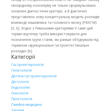
своєрідному консиліуму не тільки сформульовано
оновлені діагностичні критерії, а й фактично
представлено нову концептуальну модель розладів
взаємодії кишківника та головного мозку (РВКГМ)
[5, 6]. Згідно з Римськими критеріями V саме цей
термін відтепер треба використовувати для
позначення групи станів, які раніше об’єднували під
терміном «функціональні гастроінтестинальні
розлади» [6].
Категорії
Гастроентерологія
Гепатологія
Дитяча гастроентерологія
Дієтологія
Ендоскопія
Онкологія
Проктологія
Сімейна медицина
Терапія