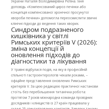
України Наталія Володимирівна Рєпіна. Їхня
доповідь «Компенсований цироз печінки або
концепція компенсованої хронічної просунутої
хвороби печінки» допомогла переосмислити звичні
клінічні підходи до ведення таких хворих.
Синдром подразненого
кишківника у світлі
Римських критеріїв V (2026):
зміна концепції й
оновлення підходів до
діагностики та лікування
У травні відбулася подія, на яку в професійній
спільноті гастроентерологів чекали роками, –
офіційне представлення оновлених Римських
критеріїв V. За цією редакцією практичної настанови
стоїть без перебільшення титанічна робота:
протягом 7 років міжнародна команда провідних
дослідників і клініцистів із 27 країн працювала у
складі 25 спеціалізованих комітетів. Завдяки такому