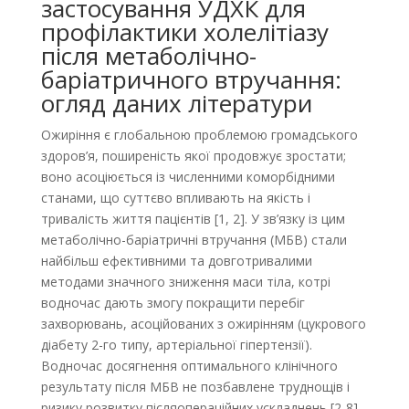
застосування УДХК для
профілактики холелітіазу
після метаболічно-
баріатричного втручання:
огляд даних літератури
Ожиріння є глобальною проблемою громадського
здоров’я, поширеність якої продовжує зростати;
воно асоціюється із численними коморбідними
станами, що суттєво впливають на якість і
тривалість життя пацієнтів [1, 2]. У зв’язку із цим
метаболічно-баріатричні втручання (МБВ) стали
найбільш ефективними та довготривалими
методами значного зниження маси тіла, котрі
водночас дають змогу покращити перебіг
захворювань, асоційованих з ожирінням (цукрового
діабету 2-го типу, артеріальної гіпертензії).
Водночас досягнення оптимального клінічного
результату після МБВ не позбавлене труднощів і
ризику розвитку післяопераційних ускладнень [2-8].