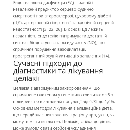
Ендотеліальна дисфункція (ЕД) – ранній і
незалежний предиктор серцево-судинної
смертності при атеросклерозі, цукровому діабеті
(ЦД), артеріальній гіпертензії та хронічній серцевій
недостатності [3, 22, 26]. В основі ЕД лежить
нездатність ендотелію підтримувати достатній
синтез і біодоступність оксиду азоту (NO), що
спричиняє порушення вазодилатації,
проагрегантний зсув й активацію запалення [14].
Сучасні підходи до
діагностики та лікування
целіакії
Целіакія є автоімунним захворюванням, що
спричинене глютеном у генетично схильних осіб з
поширеністю в загальній популяції від 0,75 до 1,6%.
Основним методом лікування є елімінаційна дієта,
що передбачає виключення з раціону продуктів, які
можуть містити глютен. Целіакія, стійка до дієти,
може зумовлювати серйозні ускладнення.