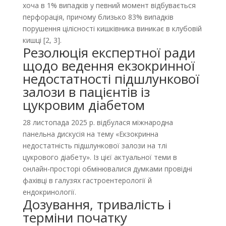
хоча в 1% випадків у певний момент відбувається
перфорація, причому близько 83% випадків
порушення цілісності кишківника виникає в клубовій
кишці [2, 3].
Резолюція експертної ради
щодо ведення екзокринної
недостатності підшлункової
залози в пацієнтів із
цукровим діабетом
28 листопада 2025 р. відбулася міжнародна
панельна дискусія на тему «Екзокринна
недостатність підшлункової залози на тлі
цукрового діабету». Із цієї актуальної теми в
онлайн-просторі обмінювалися думками провідні
фахівці в галузях гастроентерології й
ендокринології.
Дозування, тривалість і
терміни початку