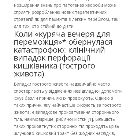
Розширення знань про патогенез хвороби може
сприяти розробленню нових терапевтичних
стратегій як для пацієнтів з легким перебігом, так і
для тих, хто стійкий до дієти.
Коли «куряча вечеря для
переможця»* обернулася
катастрофою: клінічний
випадок перфорації
кишківника (гострого
живота)
Випадки гострого живота надзвичайно часто
спостерігають у відділеннях невідкладної допомоги;
існує безліч причин, які їх провокують. Однією з
таких причин, яку найчастіше фіксують за гострого
живота, є випадкове проковтування стороннього
тіла, найімовірніше, риб’ячої кістки [1]. Більшість
таких проковтнутих сторонніх тіл проходять крізь
шлунково-кишковий тракт без жодних наслідків,