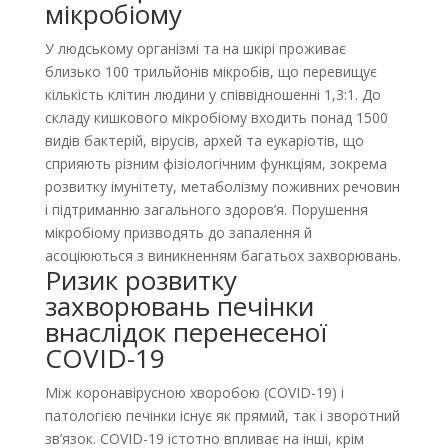
мікробіому
У людському організмі та на шкірі проживає
близько 100 трильйонів мікробів, що перевищує
кількість клітин людини у співвідношенні 1,3:1. До
складу кишкового мікробіому входить понад 1500
видів бактерій, вірусів, архей та еукаріотів, що
сприяють різним фізіологічним функціям, зокрема
розвитку імунітету, метаболізму поживних речовин
і підтриманню загального здоров’я. Порушення
мікробіому призводять до запалення й
асоціюються з виникненням багатьох захворювань.
Ризик розвитку
захворювань печінки
внаслідок перенесеної
COVID-19
Між коронавірусною хворобою (COVID-19) і
патологією печінки існує як прямий, так і зворотний
зв’язок. COVID-19 істотно впливає на інші, крім