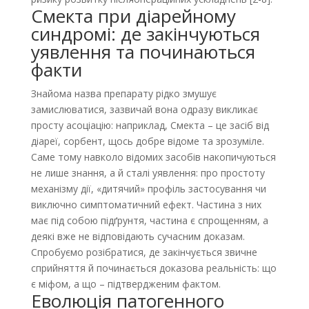
Смекта при діарейному
синдромі: де закінчуються
уявлення та починаються
факти
Знайома назва препарату рідко змушує
замислюватися, зазвичай вона одразу викликає
просту асоціацію: наприклад, Смекта – це засіб від
діареї, сорбент, щось добре відоме та зрозуміле.
Саме тому навколо відомих засобів накопичуються
не лише знання, а й сталі уявлення: про простоту
механізму дії, «дитячий» профіль застосування чи
виключно симптоматичний ефект. Частина з них
має під собою підґрунтя, частина є спрощенням, а
деякі вже не відповідають сучасним доказам.
Спробуємо розібратися, де закінчується звичне
сприйняття й починається доказова реальність: що
є міфом, а що – підтвердженим фактом.
Еволюція патогенного