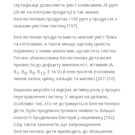
сертифікації дозволяють уміст клейковини 20 ppm
(20 мг на кілограм продукту) в так званих
безглютенових продуктах і 100 ppm у продуктах з
низьким умістом глютену [197].
Безглютенові продукти мають нижчий уміст білка
та клітковини, а також меншу харчову цінність
порівняно з їхніми аналогами, що містять глютен.
Погано збалансована беглютенова дієта може
призвести до дефіциту амінокислот, вітамінів (A,
B
, B
, В
, B
, E та D) й електролітів (головним
1
6
9
12
чином заліза, цинку, кальцію та магнію) [207-210].
Кишкова мікробіота відіграє активну роль у процесі
перетравлення глютену. У хворих на целіакію,
особливо тих, хто не дотримується безглютенової
дієти, було продемонстровано наявність більшої
кількості бродильних бактерій у кишківнику [102].
Слід також зазначити, що запровадження
безглютенової дієти призводить до збільшення