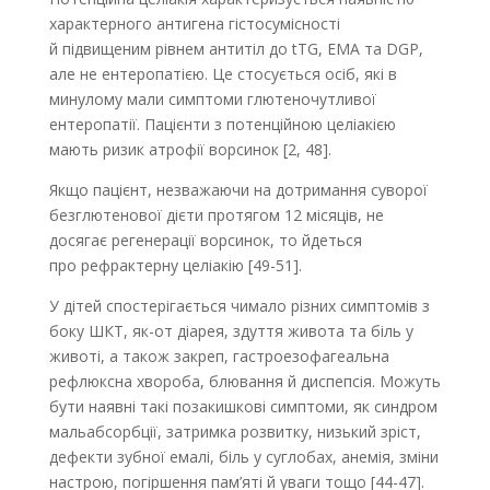
характерного антигена гістосумісності
й підвищеним рівнем антитіл до tTG, EMA та DGP,
але не ентеро­патією. Це стосується осіб, які в
минулому мали симптоми глютеночутливої
ентеропатії. Пацієнти з потенційною целіакією
мають ризик атрофії ворсинок [2, 48].
Якщо пацієнт, незважаючи на дотримання суворої
безглютенової дієти протягом 12 місяців, не
досягає регенерації ворсинок, то йдеться
про рефрактерну целіакію [49-51].
У дітей спостерігається чимало різних симптомів з
боку ШКТ, як-от діарея, здуття живота та біль у
животі, а також закреп, гастроезофагеальна
рефлюксна хвороба, блювання й диспепсія. Можуть
бути наявні такі позакишкові симптоми, як синдром
мальабсорбції, затримка розвитку, низький зріст,
дефекти зубної емалі, біль у суглобах, анемія, зміни
настрою, погіршення пам’яті й уваги тощо [44-47].