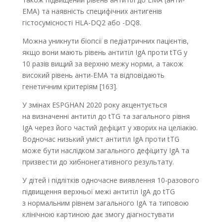
ЕМА) та наявність специфічних антигенів
гістосумісності HLA-DQ2 або -DQ8.
Можна уникнути біопсії в педіатричних пацієнтів,
якщо вони мають рівень антитіл IgA проти tTG у
10 разів вищий за верхню межу норми, а також
високий рівень анти-EMA та відповідають
генетичним критеріям [163].
У змінах ESPGHAN 2020 року акцентується
на визначенні антитіл до tTG та загального рівня
IgA через його частий дефіцит у хворих на целіакію.
Водночас низький уміст антитіл IgA проти tTG
може бути наслідком загального дефіциту IgA та
призвести до хибнонегативного результату.
У дітей і підлітків одночасне виявлення 10-разового
підвищення верхньої межі антитіл IgA до tTG
з нормальним рівнем загального IgA та типовою
клінічною картиною дає змогу діагностувати