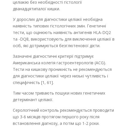
целіакію без необхідності гістології
дванадцятипалої кишки.
У дорослих для діагностики целіакії необхідна
наявність типових гістологічних змін. Генетичні
тести, що оцінюють наявність антигенів HLA-DQ2
та -DQ8, використовують для виключення целіакії в
осіб, які дотримуються безглютенової дієти.
Зазначені діагностичні критерії підтримує
Американська колегія гастроентерологів (ACG).
Тести на кишкову проникність не рекомендуються
для діагностики целіакії через низькі чутливість і
специфічність [1, 61].
Тим часом тривають пошуки нових генетичних
детермінант целіакії.
Серологічний контроль рекомендується проводити
що 3-6 місяців протягом першого року після
встановлення діагнозу, а потім що 1-2 роки.