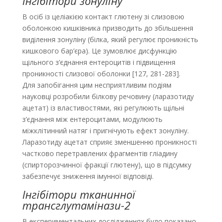
Інгібітори зонуліну
В осіб із целіакією контакт глютену зі слизовою
оболонкою кишківника призводить до збільшення
виділення зонуліну (білка, який регулює проникність
кишкового бар’єра). Це зумовлює дисфункцію
щільного з’єднання ентероцитів і підвищення
проникності слизової оболонки [127, 281-283].
Для запобігання цим несприятливим подіям
науковці розробили білкову речовину (ларазотиду
ацетат) із властивостями, які регулюють щільні
з’єднання між ентероцитами, модулюють
міжклітинний натяг і пригнічують ефект зонуліну.
Ларазотиду ацетат сприяє зменшенню проникності
частково перетравлених фрагментів гліадину
(спирторозчинної фракції глютену), що в підсумку
забезпечує зниження імунної відповіді.
Інгібітори тканинної
трансглутамінази-2
В експериментальних дослідженнях було показано,