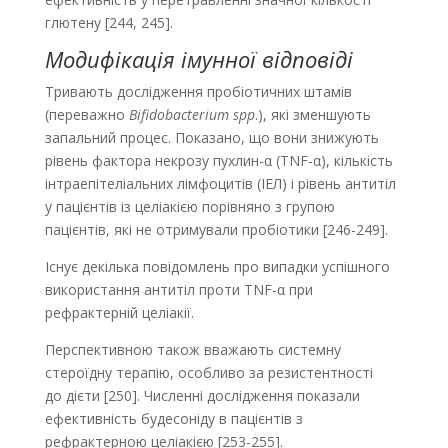
глютену [244, 245].
Модифікація імунної відповіді
Тривають дослідження пробіотичних штамів
(переважно
Bifidobacterium spp
.), які зменшують
запальний процес. Показано, що вони знижують
рівень фактора некрозу пухлин-α (TNF-α), кількість
інтраепітеліальних лімфоцитів (ІЕЛ) і рівень анти­тіл
у пацієнтів із целіакією порівняно з групою
пацієнтів, які не отримували пробіотики [246-249].
Існує декілька повідомлень про випадки успішного
використання антитіл проти TNF-α при
рефрактерній целіакії.
Перспективною також вважають системну
стероїдну терапію, особливо за резистентності
до дієти [250]. Численні дослідження показали
ефективність будесоніду в пацієнтів з
рефрактерною целіакією [253-255].