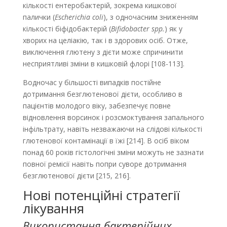
кількості ентеробактерій, зокрема кишкової
палички (
Escherichia coli
), з одночасним зниженням
кількос­ті біфідобактерій (
Bifidobacter spp.
) як у
хворих на целіакію, так і в здорових осіб. Отже,
виключення глютену з дієти може спричинити
несприятливі зміни в кишковій флорі [108-113].
Водночас у більшості випадків постійне
дотримання безглютенової дієти, особливо в
пацієнтів молодого віку, забезпечує повне
відновлення ворсинок і розсмоктування запального
інфільтрату, навіть незважаючи на слідові кількості
глютенової контамінації в їжі [214]. В осіб віком
понад 60 років гістологічні зміни можуть не зазнати
повної ремісії навіть попри суворе дотримання
безглютенової дієти [215, 216].
Нові потенційні стратегії
лікування
Використання бактерійних