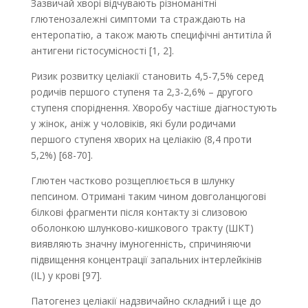
Зазвичай хворі відчувають різноманітні
глютенозалежні симптоми та страждають на
ентеропатію, а також мають специфічні антитіла й
антигени гістосумісності [1, 2].
Ризик розвитку целіакії становить 4,5-7,5% серед
родичів першого ступеня та 2,3-2,6% – другого
ступеня споріднення. Хворобу частіше діагностують
у жінок, аніж у чоловіків, які були родичами
першого ступеня хворих на целіакію (8,4 проти
5,2%) [68-70].
Глютен частково розщеплюється в шлунку
пепсином. Отримані таким чином довголанцюгові
білкові фрагменти після контакту зі слизовою
оболонкою шлунково-кишкового тракту (ШКТ)
виявляють значну імуногенність, спричиняючи
підвищення концентрації запальних інтерлейкінів
(IL) у крові [97].
Патогенез целіакії надзвичайно складний і ще до