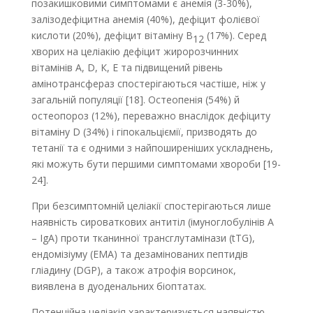
позакишковими симптомами є анемія (3-30%),
залізодефіцитна анемія (40%), дефіцит фолієвої
кислоти (20%), дефіцит вітаміну В
(17%). Серед
12
хворих на целіакію дефіцит жиророзчинних
вітамінів А, D, К, Е та підвищений рівень
амінотрансфераз спостерігаються частіше, ніж у
загальній популяції [18]. Остеопенія (54%) й
остеопороз (12%), переважно внаслідок дефіциту
вітаміну D (34%) і гіпокальціємії, призводять до
тетанії та є одними з найпоширеніших ускладнень,
які можуть бути першими симптомами хвороби [19-
24].
При безсимптомній целіакії спостерігаються лише
наявність сироваткових антитіл (імуноглобулінів А
– IgA) проти тканинної трансглутамінази (tTG),
ендомізіуму (EMA) та дезамінованих пептидів
гліадину (DGP), а також атрофія ворсинок,
виявлена в дуоденальних біоптатах.
Потенційна целіакія характеризується наявністю