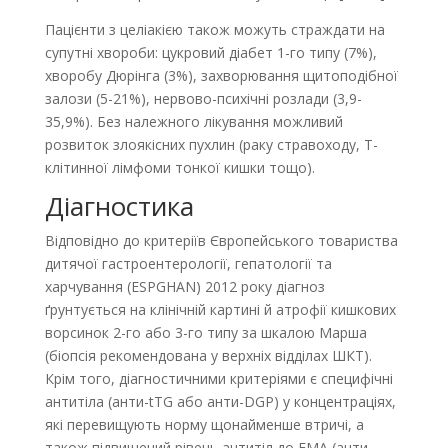
Пацієнти з целіакією також можуть страждати на
супутні хвороби: цукровий діабет 1-го типу (7%),
хворобу Дюрінга (3%), захворювання щитоподібної
залози (5-21%), нервово-психічні розлади (3,9-
35,9%). Без належного лікування можливий
розвиток зло­якісних пухлин (раку стравоходу, Т-
клітинної лімфоми тонкої кишки тощо).
Діагностика
Відповідно до критеріїв Європейського товариства
дитячої гастроентерології, гепатології та
харчування (ESPGHAN) 2012 року діагноз
ґрунтується на клінічній картині й атрофії кишкових
ворсинок 2-го або 3-го типу за шкалою Марша
(біопсія рекомендована у верхніх відділах ШКТ).
Крім того, діагностичними критеріями є специфічні
антитіла (анти-tTG або анти-DGP) у концентраціях,
які перевищують норму щонайменше втричі, а
також підвищений рівень антитіл до EMA (анти-