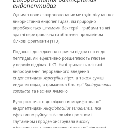
ендопептидаз
Одним з нових запропонованих методів лікування є
використання ендопептидаз, які природно
виробляються штамами бактерій і грибами та які
здатні перетравлювати збагачені проламіном
білкові фрагменти [113].
Подальші дослідження сприяли відкриттю ендо­
пептидаз, які ефективно розщеплюють глютен
у верхніх відділах ШКТ. Нині тривають клінічні
випробування перорального введення
ендопептидази
Aspergillus niger
, а також суміші
ендопептидаз, отриманих з бактерії
Sphingomonas
capsulata
та насіння ячменю.
Було розпочато дослідження модифікованої
ендопептидази
Alicyclobacillus sendaiensis
, яка
ефективно руйнує зв’язок між проліном і
глутаміном і продемонструвала високу
ефективність у перетравленні значної кількості