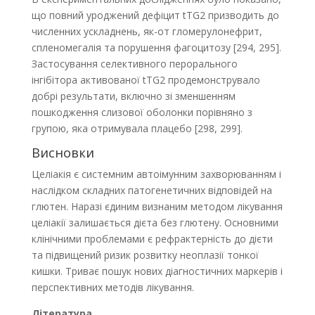
що повний уроджений дефіцит tTG2 призводить до
численних ускладнень, як-от гломерулонефрит,
спленомегалія та порушення фагоцитозу [294, 295].
Застосування селективного перорального
інгібітора активованої tTG2 продемонструвало
добрі результати, включно зі зменшенням
пошкодження слизової оболонки порівняно з
групою, яка отримувала плацебо [298, 299].
Висновки
Целіакія є системним автоімунним захворюванням і
наслідком складних патогенетичних відповідей на
глютен. Наразі єдиним визнаним методом лікування
целіакії залишається дієта без глютену. Основними
клінічними проблемами є рефрактерність до дієти
та підвищений ризик розвитку неоплазії тонкої
кишки. Триває пошук нових діагностичних маркерів і
перспективних методів лікування.
Література