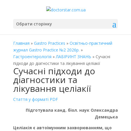
Обрати сторінку
Главная
»
Gastro Practices
»
Освітньо-практичний
журнал Gastro Practice №2 2026р.
»
Гастроентерологія
»
ЛАБІРИНТ ЗНАНЬ
» Сучасні
підходи до діагностики та лікування целіакії
Сучасні підходи до
діагностики та
лікування целіакії
Стаття у форматі PDF
Підготувала канд. біол. наук Олександра
Демецька
Целіакія є автоімунним захворюванням, що