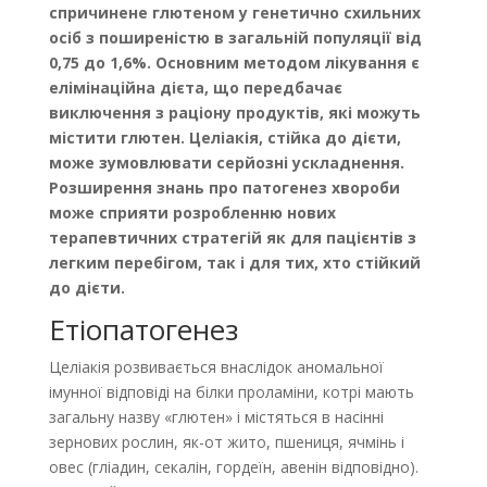
спричинене глютеном у генетично схильних
осіб з поширеністю в загальній популяції від
0,75 до 1,6%. Основним методом лікування є
елімінаційна дієта, що передбачає
виключення з раціону продуктів, які можуть
містити глютен. Целіакія, стійка до дієти,
може зумовлювати серйозні ускладнення.
Розширення знань про патогенез хвороби
може сприяти розробленню нових
терапевтичних стратегій як для пацієнтів з
легким перебігом, так і для тих, хто стійкий
до дієти.
Етіопатогенез
Целіакія розвивається внаслідок аномальної
імунної відповіді на білки проламіни, котрі мають
загальну назву «глютен» і містяться в насінні
зернових рослин, як-от жито, пшениця, ячмінь і
овес (гліадин, секалін, гордеїн, авенін відповідно).