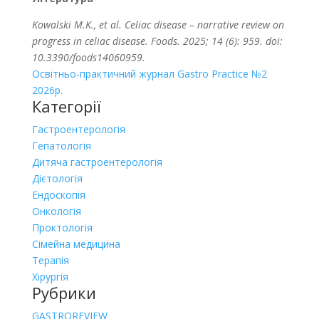
Kowalski M.K., et al. Celiac disease – narrative review on
progress in celiac disease. Foods. 2025; 14 (6): 959. doi:
10.3390/foods14060959.
Освітньо-практичний журнал Gastro Practice №2
2026р.
Категорії
Гастроентерологія
Гепатологія
Дитяча гастроентерологія
Дієтологія
Ендоскопія
Онкологія
Проктологія
Сімейна медицина
Терапія
Хірургія
Рубрики
GASTROREVIEW