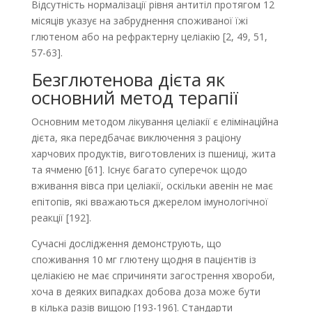
Відсутність нормалізації рівня антитіл протягом 12
місяців указує на забруднення споживаної їжі
глютеном або на рефрактерну целіакію [2, 49, 51,
57-63].
Безглютенова дієта як
основний метод терапії
Основним методом лікування целіакії є елімінаційна
дієта, яка передбачає виключення з раціону
харчових продуктів, виготовлених із пшениці, жита
та ячменю [61]. Існує багато суперечок щодо
вживання вівса при целіакії, оскільки авенін не має
епітопів, які вважаються джерелом імунологічної
реакції [192].
Сучасні дослідження демонструють, що
споживання 10 мг глютену щодня в пацієнтів із
целіакією не має спричиняти загострення хвороби,
хоча в деяких випадках добова доза може бути
в кілька разів вищою [193-196]. Стандарти