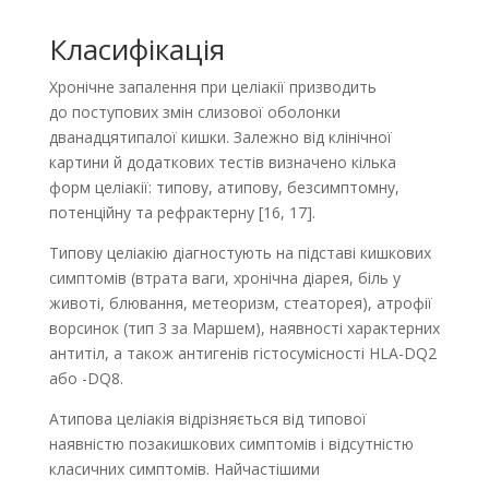
Класифікація
Хронічне запалення при целіакії призводить
до поступових змін слизової оболонки
дванадцятипалої кишки. Залежно від клінічної
картини й додаткових тестів визначено кілька
форм целіакії: типову, атипову, безсимптомну,
потенційну та рефрактерну [16, 17].
Типову целіакію діагностують на підставі кишкових
симптомів (втрата ваги, хронічна діарея, біль у
животі, блювання, метеоризм, стеаторея), атрофії
ворсинок (тип 3 за Маршем), наявності характерних
антитіл, а також антигенів гістосумісності HLA-DQ2
або -DQ8.
Атипова целіакія відрізняється від типової
наявністю позакишкових симптомів і відсутністю
класичних симптомів. Найчастішими