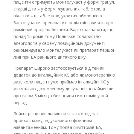
пацієнти отримують монтелукаст у формі гранул,
старші діти – у формі жувальних таблеток, а
підлітки – в таблетках, укритих оболонкою.
Застосування препарату в педіатрії свідчить про
відмінний профіль безпеки. Варто зазначити, що
понад 15 років тому Польське товариство
алергологів у своєму позиційному документі
рекомендувало монтелукаст як препарат першої
лінії при БА раннього дитячого віку.
Препарат широко застосовується в дітей як
додаток до інгаляційних КС або як монотерапія в
разі, коли пацієнт уже приймав інгаляційні КС у
мінімально дозволеному дозуванні щонайменше
протягом 3 місяців без появи симптомів у цей
період.
Лейкотрієни вивільняються також під час
бронхоспазму, індукованого фізичним
навантаженням. Тому поява симптомів БА,