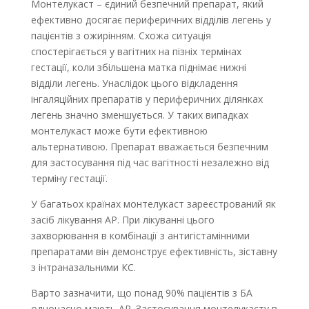
Монтелукаст – єдиний безпечний препарат, який
ефективно досягає периферичних відділів легень у
пацієнтів з ожирінням. Схожа ситуація
спостерігається у вагітних на пізніх термінах
гестації, коли збільшена матка піднімає нижні
відділи легень. Унаслідок цього відкладення
інгаляційних препаратів у периферичних ділянках
легень значно зменшується. У таких випадках
монтелукаст може бути ефективною
альтернативою. Препарат вважається безпечним
для застосування під час вагітності незалежно від
терміну гестації.
У багатьох країнах монтелукаст зареєстрований як
засіб лікування АР. При лікуванні цього
захворювання в комбінації з антигістамінними
препаратами він демонструє ефективність, зіставну
з інтраназальними КС.
Варто зазначити, що понад 90% пацієнтів з БА
одночасно мають АР. Застосування монтелукасту в