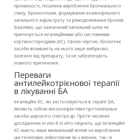
проникності, посилене вироблення бронхіального
слизу, бронхоспазм, формування еозинофільного
запального інфільтрату та ремоделювання бронхів.
Важливо, що зазначений запальний шлях не
пригнічується інгаляційними або системними
кортикостероїдами (КС). Своєю чергою, біологічні
засоби впливають на нього лише вибірково,
залежно від препарату, та не забезпечують
повного пригнічення.
Переваги
антилейкотрієнової терапії
в лікуванні БА
Інгаляційні КС, які застосовуються в терапії БА,
являють собою високоефективні протизапальні
засоби широкого спектра дії. Проте численні
дослідження
in vivo
й
in vitro
свідчать, що інгаляційні
КС мають лише мінімальний вплив на вироблення
цистеїнілових лейкотрієнів як у верхніх, так і в