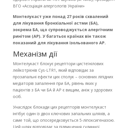
ВГО «Асоціація алергологів України»
Монтелукаст уже понад 27 років схвалений
для лікування бронхіальної астми (БА),
зокрема БА, що супроводжується алергічним
ринітом (АР). У багатьох країнах він також
показаний для лікування ізольованого АР.
Механізм дії
Монтелукаст блокує рецептори цистеїнілових
лейкотрієнів Cys-LTR1, який відповідає за
прозапальні ефекти цих сполук – основних ліпідних
медіаторів запалення при БА, рівень яких у
пацієнтів з БА чи БА й АР є вищим, аніж у здорових
осіб.
Унаслідок блокади цих рецепторів монтелукаст
інгібує один із двох ключових запальних шляхів, а
саме той, що опосередковується 5-ліпоксигеназою.
Цей шлях відповідає за підвищення судинної