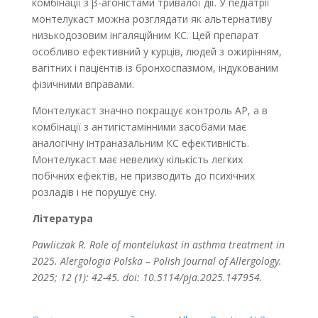
комбінації з β-агоністами тривалої дії. У педіатрії
монтелукаст можна розглядати як альтернативу
низькодозовим інгаляційним КС. Цей препарат
особливо ефективний у курців, людей з ожирінням,
вагітних і пацієнтів із бронхоспазмом, індукованим
фізичними вправами.
Монтелукаст значно покращує контроль АР, а в
комбінації з антигістамінними засобами має
аналогічну інтраназальним КС ефективність.
Монтелукаст має невелику кількість легких
побічних ефектів, не призводить до психічних
розладів і не порушує сну.
Література
Pawliczak R. Role of montelukast in asthma treatment in
2025. Alergologia Polska – Polish Journal of Allergology.
2025; 12 (1): 42-45. doi: 10.5114/pja.2025.147954.