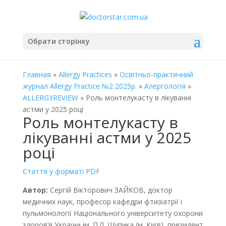
Обрати сторінку
Главная
»
Allergy Practices
»
Освітньо-практичний
журнал Allergy Practice №2 2025р.
»
Алергологія
»
ALLERGYREVIEW
» Роль монтелукасту в лікуванні
астми у 2025 році
Роль монтелукасту в
лікуванні астми у 2025
році
Стаття у форматі PDF
Автор:
Сергій Вікторович ЗАЙКОВ, доктор
медичних наук, професор кафедри фтизіатрії і
пульмонології Національного університету охорони
здоров’я України ім. П.Л. Шупика (м. Київ), президент