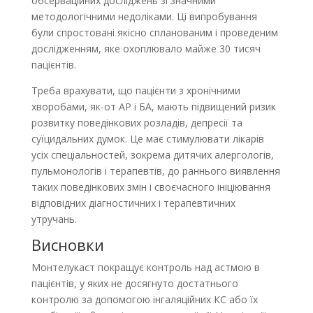
обсерваційних дослід­жень зі значними
методологічними недоліками. Ці випробування
були спростовані якісно спланованим і проведеним
дослідженням, яке охоплювало майже 30 тисяч
пацієнтів.
Треба врахувати, що пацієнти з хронічними
хворобами, як-от АР і БА, мають підвищений ризик
розвитку поведінкових розладів, депресії та
суїцидальних думок. Це має стимулювати лікарів
усіх спеціальностей, зокрема дитячих алергологів,
пульмонологів і терапевтів, до раннього виявлення
таких поведінкових змін і своєчасного ініціювання
відповідних діагностичних і терапевтичних
утручань.
Висновки
Монтелукаст покращує контроль над астмою в
пацієнтів, у яких не досягнуто достатнього
контролю за допомогою інгаляційних КС або їх