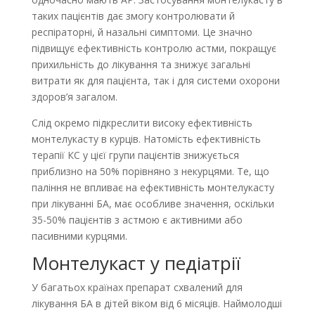
таких пацієнтів дає змогу контролювати й
респіраторні, й назальні симптоми. Це значно
підвищує ефективність контролю астми, покращує
прихильність до лікування та знижує загальні
витрати як для пацієнта, так і для системи охорони
здоров’я загалом.
Слід окремо підкреслити високу ефективність
монтелукасту в курців. Натомість ефективність
терапії КС у цієї групи пацієнтів знижується
приблизно на 50% порівняно з некурцями. Те, що
паління не впливає на ефективність монтелукасту
при лікуванні БА, має особливе значення, оскільки
35-50% пацієнтів з астмою є активними або
пасивними курцями.
Монтелукаст у педіатрії
У багатьох країнах препарат схвалений для
лікування БА в дітей віком від 6 місяців. Наймолодші