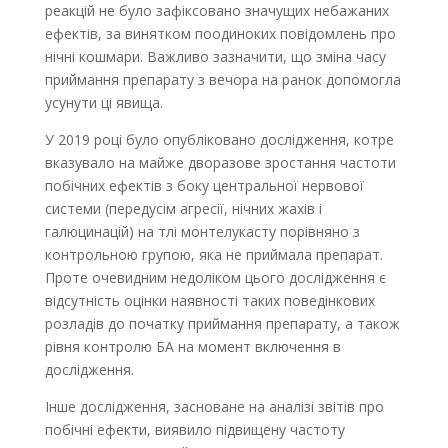
реакцій не було зафіксовано значущих небажаних
ефектів, за винятком поодиноких повідомлень про
нічні кошмари. Важливо зазначити, що зміна часу
приймання препарату з вечора на ранок допомогла
усунути ці явища.
У 2019 році було опубліковано дослідження, котре
вказувало на майже дворазове зростання частоти
побічних ефектів з боку центральної нервової
системи (передусім агресії, нічних жахів і
галюцинацій) на тлі монтелукасту порівняно з
контрольною групою, яка не приймала препарат.
Проте очевидним недоліком цього дослідження є
відсутність оцінки наявності таких поведінкових
розладів до початку приймання препарату, а також
рівня контролю БА на момент включення в
дослідження.
Інше дослідження, засноване на аналізі звітів про
побічні ефекти, виявило підвищену частоту