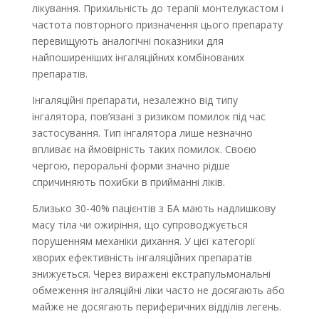
лікування. Прихильність до терапії монтелукастом і
частота повторного призначення цього препарату
перевищують аналогічні показники для
найпоширеніших інгаляційних комбінованих
препаратів.
Інгаляційні препарати, незалежно від типу
інгалятора, пов’язані з ризиком помилок під час
застосування. Тип інгалятора лише незначно
впливає на ймовірність таких помилок. Своєю
чергою, пер­оральні форми значно рідше
спричиняють похибки в прийманні ліків.
Близько 30-40% пацієнтів з БА мають надлишкову
масу тіла чи ожиріння, що супроводжується
порушенням механіки дихання. У цієї категорії
хворих ефективність інгаляційних препаратів
знижується. Через виражені екстрапульмональні
обмеження інгаляційні ліки часто не досягають або
майже не досягають периферичних відділів легень.