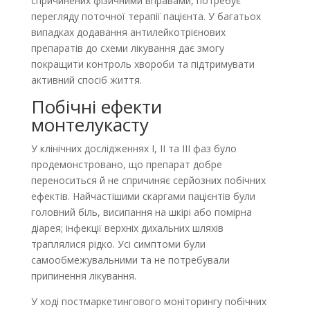
спричинених фізичними вправами, потребує
перегляду поточної терапії пацієнта. У багатьох
випадках додавання антилейкотрієнових
препаратів до схеми лікування дає змогу
покращити контроль хвороби та підтримувати
активний спосіб життя.
Побічні ефекти
монтелукасту
У клінічних дослідженнях I, II та III фаз було
продемонстровано, що препарат добре
переноситься й не спричиняє серйозних побічних
ефектів. Найчастішими скаргами пацієнтів були
головний біль, висипання на шкірі або помірна
діарея; інфекції верхніх дихальних шляхів
траплялися рідко. Усі симптоми були
самообмежувальними та не потребували
припинення лікування.
У ході постмаркетингового моніторингу побічних