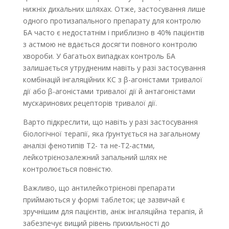
нижніх дихальних шляхах. Отже, застосування лише
одного протизапального препарату для контролю
БА часто є недостатнім і приблизно в 40% пацієнтів
з астмою не вдається досягти повного контролю
хвороби. У багатьох випадках контроль БА
залишається утрудненим навіть у разі застосування
комбінацій інгаляційних КС з β-агоністами тривалої
дії або β-агоністами тривалої дії й антагоністами
мускаринових рецепторів тривалої дії.
Варто підкреслити, що навіть у разі застосування
біологічної терапії, яка ґрунтується на загальному
аналізі фенотипів T2- та не-T2-астми,
лейкотрієнозалежний запальний шлях не
контролюється повністю.
Важливо, що антилейкотрієнові препарати
приймаються у формі таблеток; це зазвичай є
зручнішим для пацієнтів, аніж інгаляційна терапія, й
забезпечує вищий рівень прихильності до