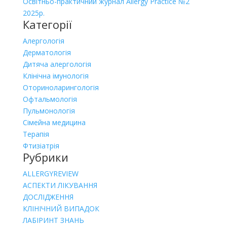
Освітньо-практичний журнал Allergy Practice №2
2025р.
Категорії
Алергологія
Дерматологія
Дитяча алергологія
Клінічна імунологія
Оториноларингологія
Офтальмологія
Пульмонологія
Сімейна медицина
Терапія
Фтизіатрія
Рубрики
ALLERGYREVIEW
АСПЕКТИ ЛІКУВАННЯ
ДОСЛІДЖЕННЯ
КЛІНІЧНИЙ ВИПАДОК
ЛАБІРИНТ ЗНАНЬ