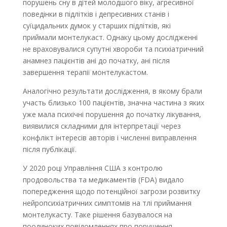
порушень сну в дітей молодшого віку, агресивної
поведінки в підлітків і депресивних станів і
суїцидальних думок у старших підлітків, які
приймали монтелукаст. Однаку цьому дослідженні
не враховувалися супутні хвороби та психіатричний
анамнез пацієнтів ані до початку, ані після
завершення терапії монтелукастом.
Аналогічно результати дослідження, в якому брали
участь близько 100 пацієнтів, значна частина з яких
уже мала психічні порушення до початку лікування,
виявилися складними для інтерпретації через
конфлікт інтересів авторів і численні виправлення
після публікації.
У 2020 році Управління США з контролю
продовольства та медикаментів (FDA) видало
попередження щодо потенційної загрози розвитку
нейропсихіатричних симптомів на тлі приймання
монтелукасту. Таке рішення базувалося на
поодиноких повідомленнях про порушення