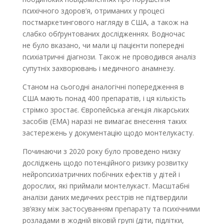
психічного здоров’я, отриманих у процесі
постмаркетингового нагляду в США, а також на
слабко обґрунтованих дослідженнях. Водночас
не було вказано, чи мали ці пацієнти попередні
психіатричні діагнози. Також не проводився аналіз
супутніх захворювань і медичного анамнезу.
Станом на сьогодні аналогічні попередження в
США мають понад 400 препаратів, і ця кількість
стрімко зростає. Європейська агенція лікарських
засобів (EMA) наразі не вимагає внесення таких
засте­режень у документацію щодо монтелукасту.
Починаючи з 2020 року було проведено низку
досліджень щодо потенційного ризику розвитку
нейропсихіатричних побічних ефектів у дітей і
дорослих, які приймали монтелукаст. Масштабні
аналізи даних медичних реєстрів не підтвердили
зв’язку між застосуванням препарату та психічними
розладами в жодній віковій групі (діти, підлітки,