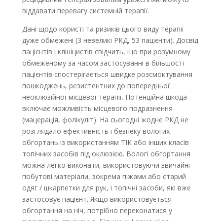
віддавати перевагу системній терапії.
Дані щодо користі та ризиків цього виду терапії
дуже обмежені (3 невеликі РКД, 53 пацієнти). Досвід
пацієнтів і клініцистів свідчить, що при розумному
обмеженому за часом застосуванні в більшості
пацієнтів спостерігається швидке розсмоктування
пошкоджень, резистентних до попередньої
неоклюзійної місцевої терапії. Потенційна шкода
включає можливість місцевого подразнення
(мацерація, фолікуліт). На сьогодні жодне РКД не
розглядало ефективність і безпеку вологих
обгортань із використанням TІК або інших класів
топічних засобів під оклюзією. Вологі обгортання
можна легко виконати, використовуючи звичайні
побутові матеріали, зокрема піжами або старий
одяг / шкарпетки для рук, і топічні засоби, які вже
застосовує пацієнт. Якщо використовується
обгортання на ніч, потрібно переконатися у