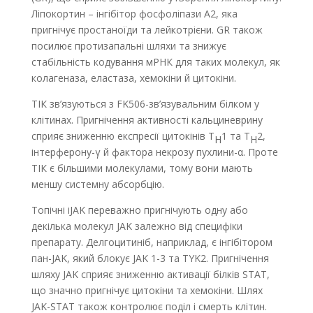
Ліпокортин – інгібітор фосфоліпази А2, яка
пригнічує простаноїди та лейкотрієни. GR також
посилює протизапальні шляхи та знижує
стабільність кодування мРНК для таких молекул, як
колагеназа, еластаза, хемокіни й цитокіни.
ТІК зв’язуються з FK506-зв’язувальним білком у
клітинах. Пригнічення активності кальциневрину
сприяє зниженню експресії цитокінів Т
1 та Т
2,
Н
Н
інтерферону-γ й фактора некрозу пухлини-α. Проте
ТІК є більшими молекулами, тому вони мають
меншу системну абсорбцію.
Топічні іJAK переважно пригнічують одну або
декілька молекул JAK залежно від специфіки
препарату. Делгоцитиніб, наприклад, є інгібітором
пан-JAK, який блокує JAK 1-3 та TYK2. Пригнічення
шляху JAK сприяє зниженню активації білків STAT,
що значно пригнічує цитокіни та хемокіни. Шлях
JAK-STAT також контролює поділ і смерть клітин.