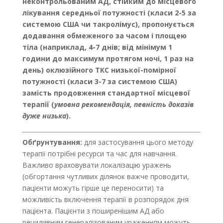
неконтрольованим АД, стійким до місцевого
лікування середньої потужності (класи 2-5 за
системою США чи такролімус), пропонується
додавання обмеженого за часом і площею
тіла (наприклад, 4-7 днів; від мінімум 1
години до максимум протягом ночі, 1 раз на
день) оклюзійного ТКС низької-помірної
потужності (класи 3-7 за системою США)
замість продовження стандартної місцевої
терапії (
умовна рекомендація, певність доказів
дуже низька
).
Обґрунтування:
для застосування цього методу
терапії потрібні ресурси та час для навчання.
Важливо враховувати локалізацію уражень
(обгортання чутливих ділянок важче проводити,
пацієнти можуть гірше це переносити) та
можливість включення терапії в розпорядок дня
пацієнта. Пацієнти з поширенішим АД або
рецидивним генералізованим ураженням можуть