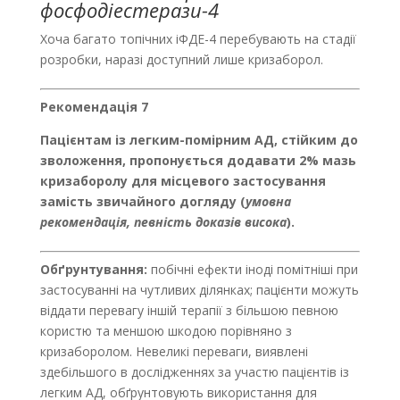
фосфодіестерази-4
Хоча багато топічних іФДЕ-4 перебувають на стадії
розробки, наразі доступний лише кризаборол.
Рекомендація 7
Пацієнтам із легким-помірним АД, стійким до
зволоження, пропонується додавати 2% мазь
кризаборолу для місцевого застосування
замість звичайного догляду (
умовна
рекомендація, певність доказів висока
).
Обґрунтування:
побічні ефекти іноді помітніші при
застосуванні на чутливих ділянках; пацієнти можуть
віддати перевагу іншій терапії з більшою певною
користю та меншою шкодою порівняно з
кризаборолом. Невеликі переваги, виявлені
здебільшого в дослідженнях за участю пацієнтів із
легким АД, обґрунтовують використання для