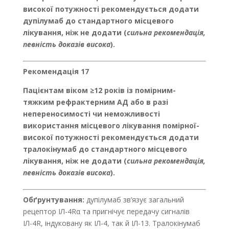
високої потужності рекомендується додати
дупілумаб до стандартного місцевого
лікування, ніж не додати (
сильна рекомендація,
певність доказів висока
).
Рекомендація 17
Пацієнтам віком ≥12 років із помірним-
тяжким рефрактерним АД
або в разі
непереносимості чи неможливості
використання місцевого лікування помірної-
високої потужності рекомендується додати
тралокінумаб до стандартного місцевого
лікування, ніж не додати (
сильна рекомендація,
певність доказів висока
).
Обґрунтування:
дупілумаб зв’язує загальний
рецептор ІЛ-4Rα та пригнічує передачу сигналів
ІЛ-4R, індуковану як ІЛ-4, так й ІЛ-13. Тралокінумаб