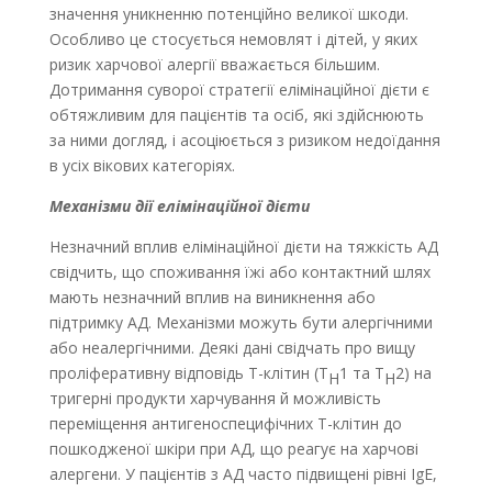
значення уникненню потенційно великої шкоди.
Особливо це стосується немовлят і дітей, у яких
ризик харчової алергії вважається більшим.
Дотримання суворої стратегії елімінаційної дієти є
обтяжливим для пацієнтів та осіб, які здійснюють
за ними догляд, і асоціюється з ризиком недоїдання
в усіх вікових категоріях.
Механізми дії елімінаційної дієти
Незначний вплив елімінаційної дієти на тяжкість AД
свідчить, що споживання їжі або контактний шлях
мають незначний вплив на виникнення або
підтримку АД. Механізми можуть бути алергічними
або неалергічними. Деякі дані свідчать про вищу
проліферативну відповідь Т-клітин (T
1 та T
2) на
H
H
тригерні продукти харчування й можливість
переміщення антигеноспецифічних Т-клітин до
пошкодженої шкіри при AД, що реагує на харчові
алергени. У пацієнтів з AД часто підвищені рівні IgE,