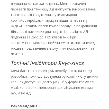
лікування легких загострень. Менш визначені
переваги при тяжкому AД лімітують використання.
Пацієнти, які хочуть уникнути лікування
кортикостероїдами, можуть віддати перевагу
іФДЕ-4. Загалом вплив кризаборолу на покращення
більшості важливих для пацієнтів наслідків АД
подібний за дією до ТКС класів 6-7. При
застосуванні можливі побічні ефекти, насамперед
місцеве подразнення з відчуттям поколювання та
печіння.
Топічні інгібітори Янус-кіназ
Хоча багато топічних іJAK перебувають на стадії
розробки, поки що доступний руксолітиніб; у деяких
краї­нах доступний делгоцитиніб у формі крему та
мазі, хоча вони ліцензовані для лікування екземи
рук, а не АД.
Рекомендація 8