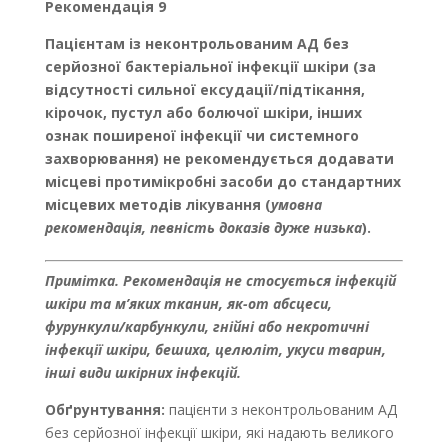
Рекомендація 9
Пацієнтам із неконтрольованим АД без
серйозної бактеріальної інфекції шкіри (за
відсутності сильної ексудації/підтікання,
кірочок, пустул або болючої шкіри, інших
ознак поширеної інфекції чи системного
захворювання) не рекомендується додавати
місцеві протимікробні засоби до стандартних
місцевих методів лікування (
умовна
рекомендація, певність доказів дуже низька
).
Примітка. Рекомендація не стосується інфекцій
шкіри та м’яких тканин, як-от абсцеси,
фурункули/карбункули, гнійні або некротичні
інфекції шкіри, бешиха, целюліт, укуси тварин,
інші види шкірних інфекцій.
Обґрунтування:
пацієнти з неконтрольованим АД
без серйозної інфекції шкіри, які надають великого