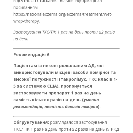
відсутності стискання. Більше інформації за
посиланням:
https://nationaleczema.org/eczema/treatment/wet-
wrap-therapy.
Застосування ТКС/ТІК 1 раз на день проти ≥2 разів
на день
Рекомендація 6
Пацієнтам із неконтрольованим АД, які
використовували місцеві засоби помірної та
високої потужності (такролімус, ТКС класів 1-
5 за системою США), пропонується
застосовувати препарат 1 раз на день
замість кількох разів на день (
умовна
рекомендація, певність доказів помірна
).
Обґрунтування:
розглядалося застосування
ТКС/TІК 1 раз на день проти ≥2 разів на день (9 РКД