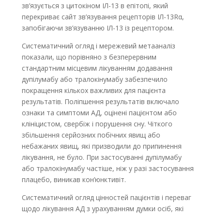
зв’язується з цитокіном ІЛ-13 в епітопі, який
перекриває сайт зв’язування рецепторів ІЛ-13Rα,
запобігаючи зв’язуванню ІЛ-13 із рецептором.
Систематичний огляд і мережевий метааналіз
показали, що порівняно з безперервним
стандартним місцевим лікуванням додавання
дупілумабу або тралокінумабу забезпечило
покращення кількох важливих для пацієнта
результатів. Поліпшення результатів включало
ознаки та симптоми AД, оцінені пацієнтом або
клініцистом, свербіж і порушення сну. Чіткого
збільшення серйозних побічних явищ або
небажаних явищ, які призводили до припинення
лікування, не було. При застосуванні дупілумабу
або тралокінумабу частіше, ніж у разі застосування
плацебо, виникав кон’юнктивіт.
Систематичний огляд цінностей пацієнтів і переваг
щодо лікування AД з урахуванням думки осіб, які