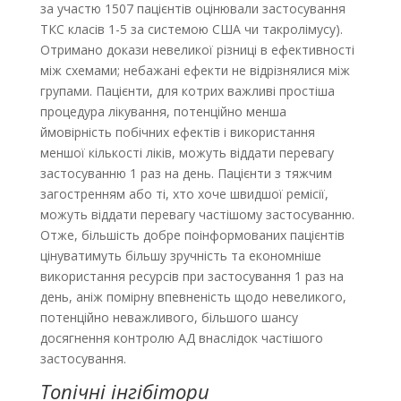
за участю 1507 пацієнтів оцінювали застосування
ТКС класів 1-5 за системою США чи такролімусу).
Отримано докази невеликої різниці в ефективності
між схемами; небажані ефекти не відрізнялися між
групами. Пацієнти, для котрих важливі простіша
процедура лікування, потенційно менша
ймовірність побічних ефектів і використання
меншої кількості ліків, можуть віддати перевагу
застосуванню 1 раз на день. Пацієнти з тяжчим
загостренням або ті, хто хоче швидшої ремісії,
можуть віддати перевагу частішому застосуванню.
Отже, більшість добре поінформованих пацієнтів
цінуватимуть більшу зручність та економніше
використання ресурсів при застосування 1 раз на
день, аніж помірну впевненість щодо невеликого,
потенційно неважливого, більшого шансу
досягнення контролю АД внаслідок частішого
застосування.
Топічні інгібітори