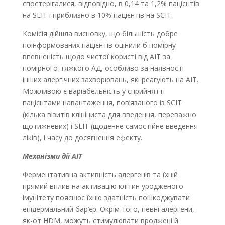
спостерігалися, відповідно, в 0,14 та 1,2% пацієнтів
на SLIT і приблизно в 10% пацієнтів на SCIT.
Комісія дійшла висновку, що більшість добре
поінформованих пацієнтів оцінили б помірну
впевненість щодо чистої користі від АІТ за
помірного-тяжкого АД, особливо за наявності
інших алергічних захворювань, які реагують на АІТ.
Можливою є варіабельність у сприйнятті
пацієнтами навантаження, пов’язаного із SCIT
(кілька візитів клініциста для введення, переважно
щотижневих) і SLIT (щоденне самостійне введення
ліків), і часу до досягнення ефекту.
Механізми дії АІТ
Ферментативна активність алергенів та їхній
прямий вплив на активацію клітин уродженого
імунітету пояснює їхню здатність пошкоджувати
епідермальний бар’єр. Окрім того, певні алергени,
як-от HDM, можуть стимулювати вроджені й