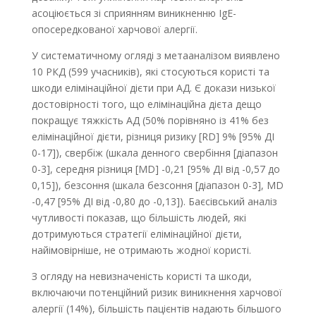
асоціюється зі сприянням виникненню IgE-
опосередкованої харчової алергії.
У систематичному огляді з метааналізом виявлено
10 РКД (599 учасників), які стосуються користі та
шкоди елімінаційної дієти при АД. Є докази низької
достовірності того, що елімінаційна дієта дещо
покращує тяжкість АД (50% порівняно із 41% без
елімінаційної дієти, різниця ризику [RD] 9% [95% ДІ
0-17]), свербіж (шкала денного свербіння [діапазон
0-3], середня різниця [MD] -0,21 [95% ДІ від -0,57 до
0,15]), безсоння (шкала безсоння [діапазон 0-3], MD
-0,47 [95% ДІ від -0,80 до -0,13]). Баєсівський аналіз
чутливості показав, що більшість людей, які
дотримуються стратегії елімінаційної дієти,
найімовірніше, не отримають жодної користі.
З огляду на невизначеність користі та шкоди,
включаючи потенційний ризик виникнення харчової
алергії (14%), більшість пацієнтів надають більшого