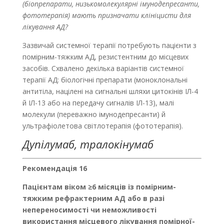
(біопрепарати, низькомолекулярні імуно­депресанти,
фототерапія) мають призначати клініцисти для
лікування АД?
Зазвичай системної терапії потребують пацієнти з
помірним-тяжким АД, резистентним до місцевих
засобів. Схвалено декілька варіантів системної
терапії AД: біологічні препарати (моноклональні
антитіла, націлені на сигнальні шляхи цитокінів ІЛ-4
й ІЛ-13 або на передачу сигналів ІЛ-13), малі
молекули (переважно імунодепресанти) й
ультрафіолетова світлотерапія (фототерапія).
Дупілумаб, тралокінумаб
Рекомендація 16
Пацієнтам віком ≥6 місяців із помірним-
тяжким рефрактерним АД
або в разі
непереносимості чи неможливості
використання місцевого лікування помірної-