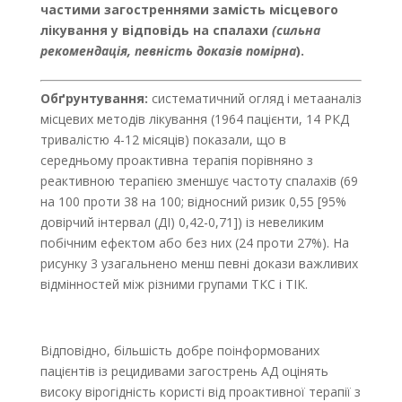
частими загостреннями замість місцевого
лікування у відповідь на спалахи
(сильна
рекомендація, певність доказів помірна
).
Обґрунтування:
систематичний огляд і метааналіз
місцевих методів лікування (1964 пацієнти, 14 РКД
тривалістю 4-12 місяців) показали, що в
середньому проактивна терапія порівняно з
реактивною терапією зменшує частоту спалахів (69
на 100 проти 38 на 100; відносний ризик 0,55 [95%
довірчий інтервал (ДІ) 0,42-0,71]) із невеликим
побічним ефектом або без них (24 проти 27%). На
рисунку 3 узагальнено менш певні докази важливих
відмінностей між різними групами ТКС і ТІК.
Відповідно, більшість добре поінформованих
пацієнтів із рецидивами загострень АД оцінять
високу вірогідність користі від проактивної терапії з