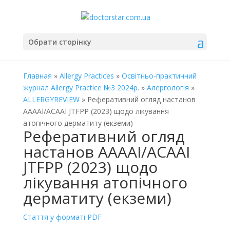
Обрати сторінку
Главная
»
Allergy Practices
»
Освітньо-практичний
журнал Allergy Practice №3 2024р.
»
Алергологія
»
ALLERGYREVIEW
» Реферативний огляд настанов
ААААІ/ACAAI JTFPP (2023) щодо лікування
атопічного дерматиту (екземи)
Реферативний огляд
настанов ААААІ/ACAAI
JTFPP (2023) щодо
лікування атопічного
дерматиту (екземи)
Стаття у форматі PDF