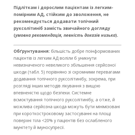
Підліткам і дорослим пацієнтам із легким-
помірним АД, стійким до зволоження, не
рекомендується додавати топічний
руксолітиніб замість звичайного догляду
(
умовна рекомендація, певність доказів низька
).
Обґрунтування:
більшість добре поінформованих
пацієнтів із легким АД воліли б уникнути
невизначеного невеликого збільшення серйозної
шкоди (табл. 5) порівняно зі скромними перевагами
додавання топічного руксолітинібу, зокрема, при
розгляді інших методів лікування з вищою
впевненістю щодо безпеки. Системне
всмоктування топічного руксолітинібу, а отже, й
можлива серйозна шкода можуть бути мінімізовані
при короткостроковому застосуванні на площі
поверхні тіла <20% у пацієнтів без ослабленого
імунітету й імуносупресії.