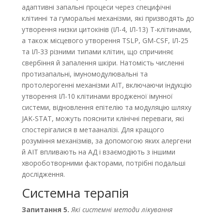
адаптивні запальні процеси через специфічні
клітинні та гуморальні механізми, які призводять до
утворення низки цитокінів (IЛ-4, IЛ-13) Т-клітинами,
а також місцевого утворення TSLP, GM-CSF, IЛ-25
та IЛ-33 різними типами клітин, що спричиняє
свербіння й запалення шкіри. Натомість численні
протизапальні, імуномодулювальні та
протолерогенні механізми AIT, включаючи індукцію
утворення ІЛ-10 клітинами вродженої імунної
системи, відновлення епітелію та модуляцію шляху
JAK-STAT, можуть пояснити клінічні переваги, які
спостерігалися в метааналізі. Для кращого
розуміння механізмів, за допомогою яких алергени
й АІТ впливають на AД і взаємодіють з іншими
хвороботворними факторами, потрібні подальші
дослідження.
Системна терапія
Запитання
5.
Які системні методи лікування