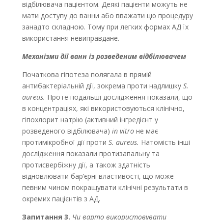
відбілювача пацієнтом. Деякі пацієнти можуть не
мати доступу до ванни або вважати цю процедуру
занадто складною. Тому при легких формах АД їх
використання невиправдане.
Механізми дії ванн із розведеним відбілювачем
Початкова гіпотеза полягала в прямій
антибактеріальній дії, зокрема проти надлишку
S.
aureus.
Проте подальші дослідження показали, що
в концентраціях, які використовуються клінічно,
гіпохлорит натрію (активний інгредієнт у
розведеного відбілювача)
in vitro
не має
протимікробної дії проти
S. aureus.
Натомість інші
дослідження показали протизапальну та
протисвербіжну дії, а також здатність
відновлювати бар’єрні властивості, що може
певним чином покращувати клінічні результати в
окремих пацієнтів з АД.
Запитання
3.
Чи варто використовувати