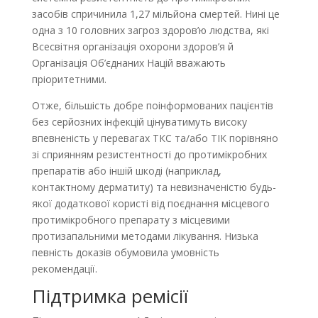
засобів спричинила 1,27 мільйона смертей. Нині це
одна з 10 головних загроз здоров’ю людства, які
Всесвітня організація охорони здоров’я й
Організація Об’єднаних Націй вважають
пріоритетними.
Отже, більшість добре поінформованих пацієнтів
без серйозних інфекцій цінуватимуть високу
впевненість у перевагах ТКС та/або ТІК порівняно
зі сприянням резистентності до протимікробних
препаратів або іншій шкоді (наприклад,
контактному дерматиту) та невизначеністю будь-
якої додаткової користі від поєднання місцевого
протимікробного препарату з місцевими
протизапальними методами лікування. Низька
певність доказів обумовила умовність
рекомендації.
Підтримка ремісії