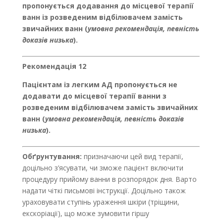
пропонується додавання до місцевої терапії
ванн із розведеним відбілювачем замість
звичайних ванн (
умовна рекомендація, певність
доказів низька
).
Рекомендація 12
Пацієнтам із легким АД пропонується не
додавати до місцевої терапії ванни з
розведеним відбілювачем замість звичайних
ванн (
умовна
рекомендація, певність доказів
низька
).
Обґрунтування:
призначаючи цей вид терапії,
доцільно з’ясувати, чи зможе пацієнт включити
процедуру прийому ванни в розпорядок дня. Варто
надати чіткі письмові інструкції. Доцільно також
ураховувати ступінь ураження шкіри (тріщини,
екскоріації), що може зумовити гіршу