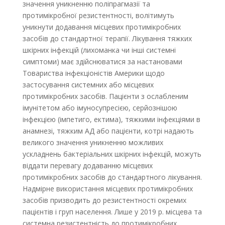
значення уникненню поліпрагмазії та
протимікробної резистентності, волітимуть
уникнути додавання місцевих протимікробних
засобів до стандартної терапії. Лікування тяжких
шкірних інфекцій (лихоманка чи інші системні
симптоми) має здійснюватися за настановами
Товариства інфекціоністів Америки щодо
застосування системних або місцевих
протимікробних засобів. Пацієнти з ослабленим
імунітетом або імуносупресією, серйознішою
інфекцією (імпетиго, ектима), тяжкими інфекціями в
анамнезі, тяжким АД або пацієнти, котрі надають
великого значення уникненню можливих
ускладнень бактеріальних шкірних інфекцій, можуть
віддати перевагу додаванню місцевих
протимікробних засобів до стандартного лікування.
Надмірне використання місцевих протимікробних
засобів призводить до резистентності окремих
пацієнтів і груп населення. Лише у 2019 р. місцева та
системна резистентність до протимікробних