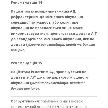
Рекомендація 14
Пацієнтам із помірним-тяжким АД,
рефрактерним до місцевого лікування
середньої потужності або коли таке
лікування не переноситься чи не може
використовуватися, пропонується додати АІТ
до стандартного місцевого лікування, ніж не
додати (
умовна рекомендація, певність доказів
помірна
).
Рекомендація 15
Пацієнтам із легким АД пропонується не
додавати АІТ до стандартного місцевого
лікування (
умовна рекомендація, певність
доказів помірна
).
Обґрунтування:
пов’язаний із настановою
систематичний огляд 23 РКД (11 із підшкірною