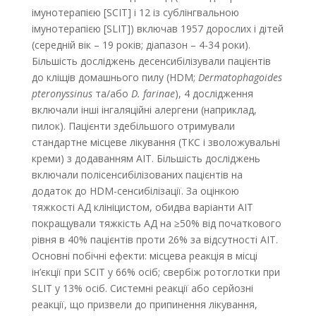
імунотерапією [SCIT] і 12 із сублінгвальною
імунотерапією [SLIT]) включав 1957 дорослих і дітей
(середній вік – 19 років; діапазон – 4-34 роки).
Більшість досліджень десенсибілізували пацієнтів
до кліщів домашнього пилу (HDM;
Dermatophagoides
pteronyssinus
та/або
D. farinae
), 4 дослідження
включали інші інгаляційні алергени (наприклад,
пилок). Пацієнти здебільшого отримували
стандартне місцеве лікування (ТКС і зволожувальні
креми) з додаванням AIT. Більшість досліджень
включали полісенсибілізованих пацієнтів на
додаток до HDM-сенсибілізації. За оцінкою
тяжкості АД клініцистом, обидва варіанти AIT
покращували тяжкість AД на ≥50% від початкового
рівня в 40% пацієнтів проти 26% за відсутності AIT.
Основні побічні ефекти: місцева реакція в місці
ін’єкції при SCIT у 66% осіб; свербіж ротоглотки при
SLIT у 13% осіб. Системні реакції або серйозні
реакції, що призвели до припинення лікування,