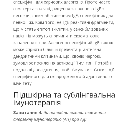
специфічні для харчових алергенів. Проте часто
спостерігається підвищення загального IgE з
неспецифічним збільшенням IgE, специфічних для
певної їжі. Крім того, не-IgE-реактивні фрагменти,
що містять епітоп Т-клітин, у сенсибілізованих
пацієнтів можуть спричиняти екзематозне
запалення шкіри. Алергеноспецифічний IgE також
може сприяти більшій презентації антигена
дендритними клітинами, що, своєю чергою,
зумовлює посилення активації Т-клітин. Потрібні
подальші дослідження, щоб з’ясувати зв’язки з АД
специфічного для їжі вродженого й адаптивного
імунітету.
Підшкірна та сублінгвальна
імунотерапія
Запитання
4.
Чи потрібно використовувати
алергенну імунотерапію (АІТ) при АД?