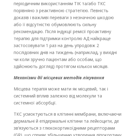
періодичним використанням TІК та/або TКС
порівняно з реактивною стратегією. Певність
доказів і важливі переваги з незначною шкодою
або її відсутністю обумовлюють сильну
рекомендацію. Після індукції ремісії проактивну
терапію для підтримки контролю AД найкраще
застосовувати 1 раз на день упродовж 2
послідовних днів на тиждень (наприклад, у вихідні
чи коли зручно пацієнтам або особам, що
здійснюють догляд) протягом кількох місяців.
Механізми дії місцевих методів лікування
Місцева терапія може мати як місцевий, так і
системний вплив залежно від молекули та
системної абсорбції.
ТКС усмоктуються в клітинні мембрани, включаючи
дермальні й епідермальні клітини та лейкоцити, де
зв’язуються з глюкокортикоїдними рецепторами
(GR), що сприяє збільшенню утворення ліпокортину.