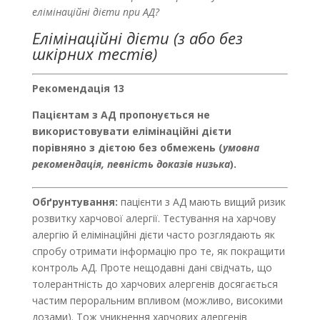
елімінаційні дієти при АД?
Елімінаційні дієти (з або без
шкірних тестів)
Рекомендація 13
Пацієнтам з АД пропонується не
використовувати елімінаційні дієти
порівняно з дієтою без обмежень (
умовна
рекомендація, певність доказів низька
).
Обґрунтування:
пацієнти з AД мають вищий ризик
розвитку харчової алергії. Тестування на харчову
алергію й елімінаційні дієти часто розглядають як
спробу отримати інформацію про те, як покращити
контроль AД. Проте нещодавні дані свідчать, що
толерантність до харчових алергенів досягається
частим пероральним впливом (можливо, високими
дозами). Тож уникнення харчових алергенів