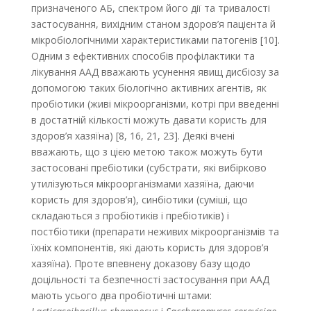
призначеного АБ, спектром його дії та тривалості
застосування, вихідним станом здоров’я пацієнта й
мікробіологічними характеристиками патогенів [10].
Одним з ефективних способів профілактики та
лікування ААД вважають усунення явищ дисбіозу за
допомогою таких біологічно активних агентів, як
пробіотики (живі мікроорганізми, котрі при введенні
в достатній кількості можуть давати користь для
здоров’я хазяїна) [8, 16, 21, 23]. Деякі вчені
вважають, що з цією метою також можуть бути
застосовані пребіотики (субстрати, які вибірково
утилізуються мікроорганізмами хазяїна, даючи
користь для здоров’я), синбіотики (суміші, що
складаються з пробіотиків і пребіотиків) і
постбіотики (препарати неживих мікроорганізмів та
їхніх компонентів, які дають користь для здоров’я
хазяїна). Проте впевнену доказову базу щодо
доцільності та безпечності застосування при ААД
мають усього два пробіотичні штами: