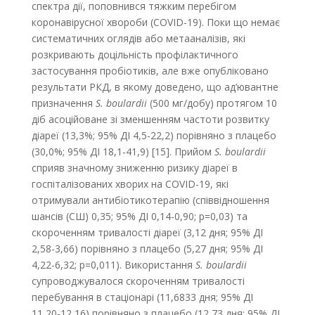
спектра дії, поповнився тяжким перебігом
коронавірусної хвороби (COVID-19). Поки що немає
систематичних оглядів або метааналізів, які
розкривають доцільність профілактичного
застосування пробіотиків, але вже опубліковано
результати РКД, в якому доведено, що ад’ювантне
призначення
S. boulardii
(500 мг/добу) протягом 10
діб асоційоване зі зменшенням частоти розвитку
діареї (13,3%; 95% ДІ 4,5-22,2) порівняно з плацебо
(30,0%; 95% ДІ 18,1-41,9) [15]. Прийом
S. boulardii
сприяв значному зниженню ризику діареї в
госпіталізованих хворих на COVID-19, які
отримували антибіотикотерапію (співвідношення
шансів (СШ) 0,35; 95% ДІ 0,14-0,90; р=0,03) та
скороченням тривалості діареї (3,12 дня; 95% ДІ
2,58-3,66) порівняно з плацебо (5,27 дня; 95% ДІ
4,22-6,32; р=0,011). Викорис­тання
S. boulardii
супроводжувалося скороченням тривалості
перебування в стаціонарі (11,6833 дня; 95% ДІ
11,20-12,16) порівняно з плацебо (12,73 дня; 95% ДІ