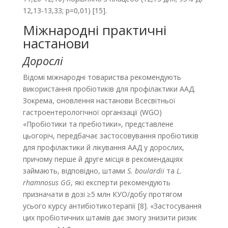
12,13-13,33; p=0,01) [15].
Міжнародні практичні
настанови
Дорослі
Відомі міжнародні товариства рекомендують
використання пробіотиків для профілактики ААД.
Зокрема, оновлення настанови Всесвітньої
гастроентерологічної організації (WGO)
«Пробіотики та пребіотики», представлене
цьогоріч, передбачає застосовування пробіотиків
для профілактики й лікування ААД у дорослих,
причому перше й друге місця в рекомендаціях
займають, відповідно, штами
S. boulardii
та
L.
rhamnosus GG
, які експерти рекомендують
призначати в дозі ≥5 млн КУО/добу протягом
усього курсу антибіотикотерапії [8]. «Застосування
цих пробіотичних штамів дає змогу знизити ризик