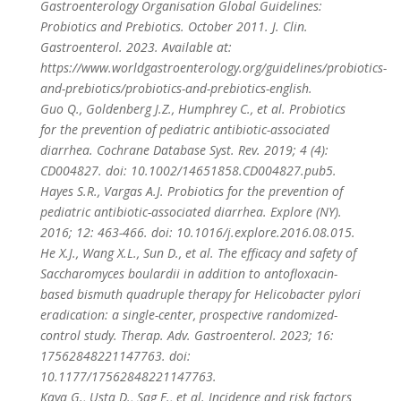
Gastroenterology Organisation Global Guidelines:
Probiotics and Prebiotics. October 2011. J. Clin.
Gastroenterol. 2023. Available at:
https://www.worldgastroenterology.org/guidelines/probiotics-
and-prebiotics/probiotics-and-prebiotics-english.
Guo Q., Goldenberg J.Z., Humphrey C., et al. Probiotics
for the prevention of pediatric antibiotic-associated
diarrhea. Cochrane Database Syst. Rev. 2019; 4 (4):
CD004827. doi: 10.1002/14651858.CD004827.pub5.
Hayes S.R., Vargas A.J. Probiotics for the prevention of
pediatric antibiotic-associated diarrhea. Explore (NY).
2016; 12: 463-466. doi: 10.1016/j.explore.2016.08.015.
He X.J., Wang X.L., Sun D., et al. The efficacy and safety of
Saccharomyces boulardii in addition to antofloxacin-
based bismuth quadruple therapy for Helicobacter pylori
eradication: a single-center, prospective randomized-
control study. Therap. Adv. Gastroenterol. 2023; 16:
17562848221147763. doi:
10.1177/17562848221147763.
Kaya G., Usta D., Sag E., et al. Incidence and risk factors