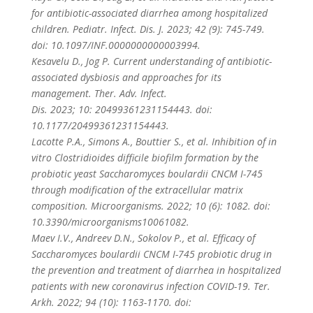
for antibiotic-associated diarrhea among hospitalized
children. Pediatr. Infect. Dis. J. 2023; 42 (9): 745-749.
doi: 10.1097/INF.0000000000003994.
Kesavelu D., Jog P. Current understanding of antibiotic-
associated dysbiosis and approaches for its
management. Ther. Adv. Infect.
Dis. 2023; 10: 20499361231154443. doi:
10.1177/20499361231154443.
Lacotte P.A., Simons A., Bouttier S., et al. Inhibition of in
vitro Clostridioides difficile biofilm formation by the
probiotic yeast Saccharomyces boulardii CNCM I-745
through modification of the extracellular matrix
composition. Microorganisms. 2022; 10 (6): 1082. doi:
10.3390/microorganisms10061082.
Maev I.V., Andreev D.N., Sokolov P., et al. Efficacy of
Saccharomyces boulardii CNCM I-745 probiotic drug in
the prevention and treatment of diarrhea in hospitalized
patients with new coronavirus infection COVID-19. Ter.
Arkh. 2022; 94 (10): 1163-1170. doi: