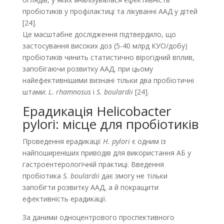
пробіотиків у профілактиці та лікуванні ААД у дітей
[24].
Це масштабне дослідження підтвердило, що
застосування високих доз (5-40 млрд КУО/добу)
пробіотиків чинить статистично вірогідний вплив,
запобігаючи розвитку ААД, при цьому
найефективнішими визнані тільки два пробіотичні
штами:
L. rhamnosus
і
S. boulardii
[24].
Ерадикація Helicobacter
pylori: місце для пробіотиків
Проведення ерадикації
Н. pylori
є одним із
найпоширеніших приводів для використання АБ у
гастроентерологічній практиці. Введення
пробіотика
S. boulardii
дає змогу не тільки
запобігти розвитку ААД, а й покращити
ефективність ерадикації.
За даними одноцентрового проспективного