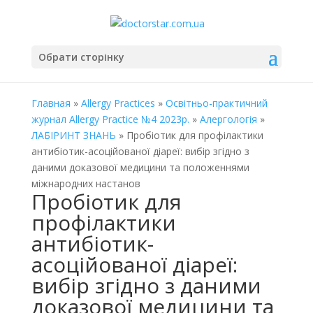
Обрати сторінку
Главная
»
Allergy Practices
»
Освітньо-практичний
журнал Allergy Practice №4 2023р.
»
Алергологія
»
ЛАБІРИНТ ЗНАНЬ
» Пробіотик для профілактики
антибіотик-асоційованої діареї: вибір згідно з
даними доказової медицини та положеннями
міжнародних настанов
Пробіотик для
профілактики
антибіотик-
асоційованої діареї:
вибір згідно з даними
доказової медицини та