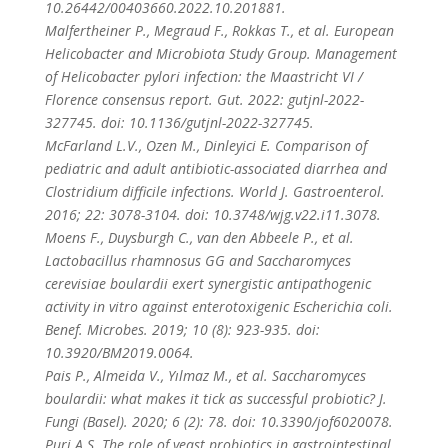
10.26442/00403660.2022.10.201881.
Malfertheiner P., Megraud F., Rokkas T., et al. European
Helicobacter and Microbiota Study Group. Management
of Helicobacter pylori infection: the Maastricht VI /
Florence consensus report. Gut. 2022: gutjnl-2022-
327745. doi: 10.1136/gutjnl-2022-327745.
McFarland L.V., Ozen M., Dinleyici E. Comparison of
pediatric and adult antibiotic-associated diarrhea and
Clostridium difficile infections. World J. Gastroenterol.
2016; 22: 3078-3104. doi: 10.3748/wjg.v22.i11.3078.
Moens F., Duysburgh C., van den Abbeele P., et al.
Lactobacillus rhamnosus GG and Saccharomyces
cerevisiae boulardii exert synergistic antipathogenic
activity in vitro against enterotoxigenic Escherichia coli.
Benef. Microbes. 2019; 10 (8): 923-935. doi:
10.3920/BM2019.0064.
Pais P., Almeida V., Yılmaz M., et al. Saccharomyces
boulardii: what makes it tick as successful probiotic? J.
Fungi (Basel). 2020; 6 (2): 78. doi: 10.3390/jof6020078.
Puri A.S. The role of yeast probiotics in gastrointestinal