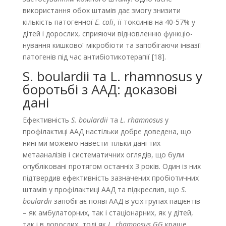
використання обох штамів дає змогу знизити
кількість патогенної
E. coli
, її токсинів на 40-57% у
дітей і дорослих, сприяючи відновленню функціо­
нування кишкової мікробіоти та запобігаючи інвазії
патогенів під час антибіотикотерапії [18].
S. boulardii та L. rhamnosus у
боротьбі з ААД: доказові
дані
Ефективність
S. boulardii
та
L. rhamnosus
у
профілактиці ААД настільки добре доведена, що
нині ми можемо навести тільки дані тих
метааналізів і систематичних оглядів, що були
опубліковані протягом останніх 3 років. Один із них
підтвердив ефективність зазначених пробіотичних
штамів у профілактиці ААД та підкреслив, що
S.
boulardii
запобігає появі ААД в усіх групах пацієнтів
– як амбу­латорних, так і стаціонарних, як у дітей,
так і в дорослих, тоді як
L. rhamnosus GG
краще