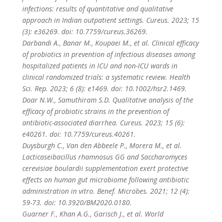
infections: results of quantitative and qualitative
approach in Indian outpatient settings. Cureus. 2023; 15
(3): e36269. doi: 10.7759/cureus.36269.
Darbandi A., Banar M., Koupaei M., et al. Clinical efficacy
of probiotics in prevention of infectious diseases among
hospitalized patients in ICU and non-ICU wards in
clinical randomized trials: a systematic review. Health
Sci. Rep. 2023; 6 (8): e1469. doi: 10.1002/hsr2.1469.
Doar N.W., Samuthiram S.D. Qualitative analysis of the
efficacy of probiotic strains in the prevention of
antibiotic-associated diarrhea. Cureus. 2023; 15 (6):
e40261. doi: 10.7759/cureus.40261.
Duysburgh C., Van den Abbeele P., Morera M., et al.
Lacticaseibacillus rhamnosus GG and Saccharomyces
cerevisiae boulardii supplementation exert protective
effects on human gut microbiome following antibiotic
administration in vitro. Benef. Microbes. 2021; 12 (4):
59-73. doi: 10.3920/BM2020.0180.
Guarner F., Khan A.G., Garisch J., et al. World