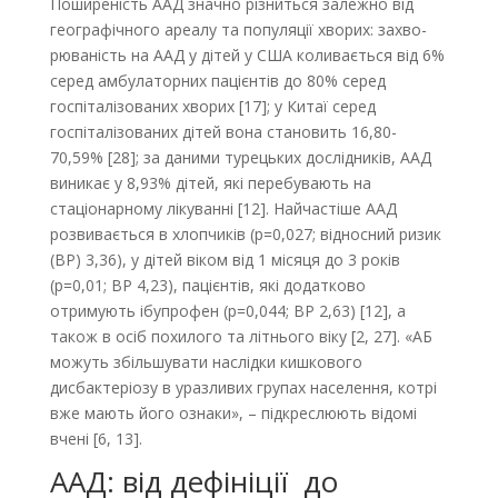
Поширеність ААД значно різниться залежно від
географічного ареалу та популяції хворих: захво­
рюваність на ААД у дітей у США коливається від 6%
серед амбулаторних пацієнтів до 80% серед
госпіталізованих хворих [17]; у Китаї серед
госпіталізованих дітей вона становить 16,80-
70,59% [28]; за даними турецьких дослідників, ААД
виникає у 8,93% дітей, які перебувають на
стаціонарному лікуванні [12]. Найчастіше ААД
розвивається в хлопчиків (р=0,027; відносний ризик
(ВР) 3,36), у дітей віком від 1 місяця до 3 років
(р=0,01; ВР 4,23), пацієнтів, які додатково
отримують ібупрофен (р=0,044; ВР 2,63) [12], а
також в осіб похилого та літнього віку [2, 27]. «АБ
можуть збільшувати наслідки кишкового
дисбактеріозу в уразливих групах населення, котрі
вже мають його ознаки», – підкреслюють відомі
вчені [6, 13].
ААД: від дефініції до