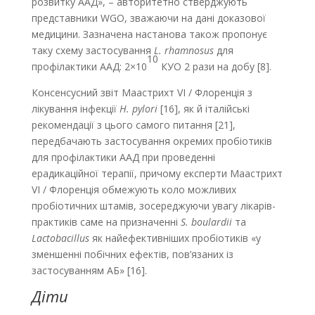
розвитку ААД», – авторитетно стверджують
представники WGO, зважаючи на дані доказової
медицини. Зазначена настанова також пропонує
таку схему застосування
L. rhamnosus
для
10
профілактики ААД: 2×10
КУО 2 рази на добу [8].
Консенсусний звіт Маастрихт VI / Флоренція з
лікування інфекції
H. pylori
[16], як й італійські
рекомендації з цього самого питання [21],
передбачають застосування окремих пробіотиків
для профілактики ААД при проведенні
ерадикаційної терапії, причому експерти Маастрихт
VI / Флоренція обмежують коло можливих
пробіотичних штамів, зосереджуючи увагу лікарів-
практиків саме на призначенні
S. boulardii
та
Lactobacillus
як найефективніших пробіотиків «у
зменшенні побічних ефектів, пов’язаних із
застосуванням АБ» [16].
Діти