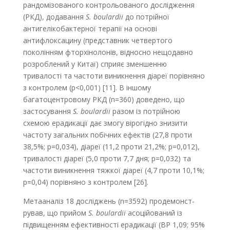
рандомізованого контрольованого дослідження
(РКД), додавання
S. boulardii
до потрійної
антигелікобактерної терапії на основі
антифлоксацину (представник четвертого
поколінням фторхінолонів, відносно нещодавно
розроблений у Китаї) сприяє зменшенню
тривалості та частоти виникнення діареї порівняно
з контролем (р<0,001) [11]. В іншому
багатоцентровому РКД (n=360) доведено, що
застосування
S. boulardii
разом із потрійною
схемою ерадикації дає змогу вірогідно знизити
частоту загальних побічних ефектів (27,8 проти
38,5%; р=0,034), діареї (11,2 проти 21,2%; р=0,012),
тривалості діареї (5,0 проти 7,7 дня; p=0,032) та
частоти виникнення тяжкої діареї (4,7 проти 10,1%;
p=0,04) порівняно з контролем [26].
Метааналіз 18 досліджень (n=3592) продемонст­
рував, що прийом
S. boulardii
асоційований із
підвищенням ефективності ерадикації (ВР 1,09; 95%