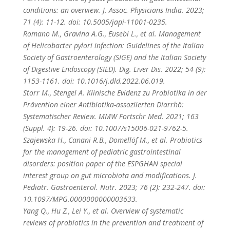
conditions: an overview. J. Assoc. Physicians India. 2023;
71 (4): 11-12. doi: 10.5005/japi-11001-0235.
Romano M., Gravina A.G., Eusebi L., et al. Management
of Helicobacter pylori infection: Guidelines of the Italian
Society of Gastroenterology (SIGE) and the Italian Society
of Digestive Endoscopy (SIED). Dig. Liver Dis. 2022; 54 (9):
1153-1161. doi: 10.1016/j.dld.2022.06.019.
Storr M., Stengel A. Klinische Evidenz zu Probiotika in der
Prävention einer Antibiotika-assoziierten Diarrhö:
Systematischer Review. MMW Fortschr Med. 2021; 163
(Suppl. 4): 19-26. doi: 10.1007/s15006-021-9762-5.
Szajewska H., Canani R.B., Domellöf M., et al. Probiotics
for the management of pediatric gastrointestinal
disorders: position paper of the ESPGHAN special
interest group on gut microbiota and modifications. J.
Pediatr. Gastroenterol. Nutr. 2023; 76 (2): 232-247. doi:
10.1097/MPG.0000000000003633.
Yang Q., Hu Z., Lei Y., et al. Overview of systematic
reviews of probiotics in the prevention and treatment of