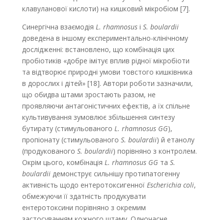
клавуланової кислоти) на кишковий мікробіом [7].
Синергічна взаємодія
L. rhamnosus
і
S. boulardii
доведена в іншому експериментально-клінічному
дослідженні: встановлено, що комбінація цих
пробіотиків «добре імітує вплив рідної мікробіоти
та відтворює природні умови товстого кишківника
в дорослих і дітей» [18]. Автори роботи зазначили,
що обидва штами зростають разом, не
проявляючи антагоністичних ефектів, а їх спільне
культивування зумовлює збільшення синтезу
бутирату (стимульова­ного
L. rhamnosus GG
),
пропіонату (стимульованого
S. boulardii
) й етанолу
(продукованого
S. boulardii
) порівняно з контролем.
Окрім цього, комбінація
L. rhamnosus GG
та
S.
boulardii
демонст­рує сильнішу протипатогенну
активність щодо ентеротоксигенної
Escherichia coli
,
обмежуючи її здатність продукувати
ентеротоксини порівняно з окремим
застосуванням кожного штаму. Одночасне