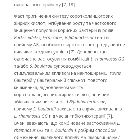
одночасного прийому [7, 18].
Факт пригнічення синтезу коротколанцюгових
жирних кислот, інгібування росту та часткового
знищення популяцій корисних бактерій із родів
Bacteroidetes, Firmicutes, Bifidobacterium
на тлі
прийому АБ, особливо широкого спектра дії, нині не
викликає жодних сумнівів [7]. Доведено, що
одночасне застосування комбінації
L. rhamnosus GG
та/або
S. boulardii
супроводжується
стимулювальним впливом на найпоширеніші групи
бактерій у бактеріальній спільноті товстого
кишківника, відновленням умісту
коротколанцюгових жирних кислот, значним
збільшенням чисельності
Bifidobacteriaceae
,
причому
S. boulardii
захищає та сприяє виживанню
L. rhamnosus GG
під час антибіотикотерапії [7].
Вчені вважають, що комбіноване застосування
L.
rhamnosus GG
та
S. boulardii
є добрим способом
обмеження шкідливого впливу АБ (амоксициліну /