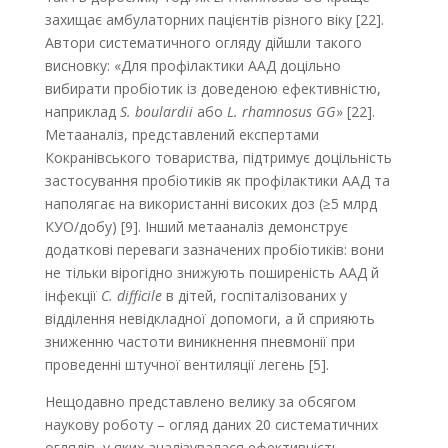
захищає амбулаторних пацієнтів різного віку [22].
Автори систематичного огляду дійшли такого
висновку: «Для профілактики ААД доцільно
вибирати пробіотик із доведеною ефективністю,
наприклад
S. boulardii
або
L. rhamnosus GG
» [22].
Метааналіз, представлений експертами
Кокранівського товариства, підтримує доцільність
застосування пробіотиків як профілактики ААД та
наполягає на використанні високих доз (≥5 млрд
КУО/добу) [9]. Інший метааналіз демонструє
додаткові переваги зазначених пробіотиків: вони
не тільки вірогідно знижують поширеність ААД й
інфекції
C. difficile
в дітей, госпіталізованих у
відділення невідкладної допомоги, а й сприяють
зниженню частоти виникнення пневмонії при
проведенні штучної вентиляції легень [5].
Нещодавно представлено велику за обсягом
наукову роботу – огляд даних 20 систематичних
оглядів, у яких аналізувалася ефективність