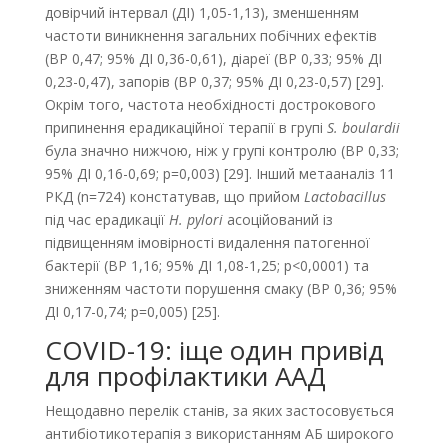
довірчий інтервал (ДІ) 1,05-1,13), зменшенням
частоти виникнення загальних побічних ефектів
(ВР 0,47; 95% ДІ 0,36-0,61), діареї (ВР 0,33; 95% ДІ
0,23-0,47), запорів (ВР 0,37; 95% ДІ 0,23-0,57) [29].
Окрім того, частота необхідності дострокового
припинення ерадикаційної терапії в групі
S. boulardii
була значно нижчою, ніж у групі контролю (ВР 0,33;
95% ДІ 0,16-0,69; р=0,003) [29]. Інший метааналіз 11
РКД (n=724) констатував, що прийом
Lactobacillus
під час ерадикації
H. pylori
асоційований із
підвищенням імовірності видалення патогенної
бактерії (ВР 1,16; 95% ДІ 1,08-1,25; р<0,0001) та
зниженням частоти порушення смаку (ВР 0,36; 95%
ДІ 0,17-0,74; р=0,005) [25].
COVID-19: іще один привід
для профілактики ААД
Нещодавно перелік станів, за яких застосовується
антибіотикотерапія з використанням АБ широкого