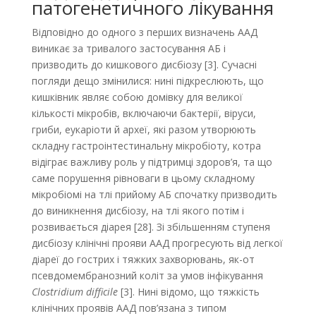
патогенетичного лікування
Відповідно до одного з перших визначень ААД
виникає за тривалого застосування АБ і
призводить до кишкового дисбіозу [3]. Сучасні
погляди дещо змінилися: нині підкреслюють, що
кишківник являє собою домівку для великої
кількості мікробів, включаючи бактерії, віруси,
гриби, еукаріоти й археї, які разом утворюють
складну гастроінтестинальну мікробіоту, котра
відіграє важливу роль у підтримці здоров’я, та що
саме порушення рівноваги в цьому складному
мікробіомі на тлі прийому АБ спочатку призводить
до виникнення дисбіозу, на тлі якого потім і
розвивається діарея [28]. Зі збільшенням ступеня
дисбіозу клінічні прояви ААД прогресують від легкої
діареї до гострих і тяжких захворювань, як-от
псевдомембранозний коліт за умов інфікування
Clostridium difficile
[3]. Нині відомо, що тяжкість
клінічних проявів ААД пов’язана з типом