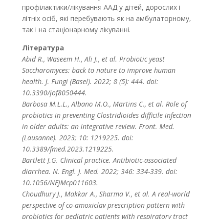
профілактики/лікування ААД у дітей, дорослих і
літніх осіб, які перебувають як на амбулаторному,
так і на стаціонарному лікуванні.
Література
Abid R., Waseem H., Ali J., et al. Probiotic yeast
Saccharomyces: back to nature to improve human
health. J. Fungi (Basel). 2022; 8 (5): 444. doi:
10.3390/jof8050444.
Barbosa M.L.L., Albano M.O., Martins C., et al. Role of
probiotics in preventing Clostridioides difficile infection
in older adults: an integrative review. Front. Med.
(Lausanne). 2023; 10: 1219225. doi:
10.3389/fmed.2023.1219225.
Bartlett J.G. Clinical practice. Antibiotic-associated
diarrhea. N. Engl. J. Med. 2022; 346: 334-339. doi:
10.1056/NEJMcp011603.
Choudhury J., Makkar A., Sharma V., et al. A real-world
perspective of co-amoxiclav prescription pattern with
probiotics for pediatric patients with respiratory tract