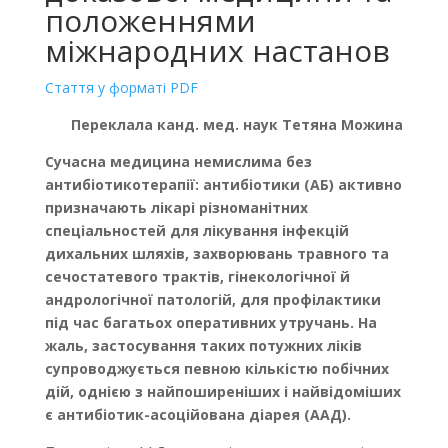
положеннями
міжнародних настанов
Стаття у форматі PDF
Переклала канд. мед. наук Тетяна Можина
Сучасна медицина немислима без
антибіотикотерапії: антибіотики (АБ) активно
призначають лікарі різноманітних
спеціальностей для лікування інфекцій
дихальних шляхів, захворювань травного та
сечостатевого трактів, гінекологічної й
андрологічної патологій, для профілактики
під час багатьох оперативних утручань. На
жаль, застосування таких потужних ліків
супроводжується певною кількістю побічних
дій, однією з найпоширеніших і найвідоміших
є антибіотик-асоційована діарея (ААД).