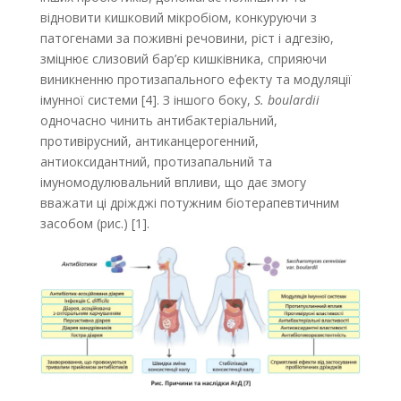
відновити кишковий мікробіом, конкуруючи з
патогенами за поживні речовини, ріст і адгезію,
зміцнює слизовий бар’єр кишківника, сприяючи
виникненню протизапального ефекту та модуляції
імунної системи [4]. З іншого боку,
S. boulardii
одночасно чинить антибактеріальний,
противірусний, антиканцерогенний,
антиоксидантний, протизапальний та
імуномодулювальний впливи, що дає змогу
вважати ці дріжджі потужним біотерапевтичним
засобом (рис.) [1].