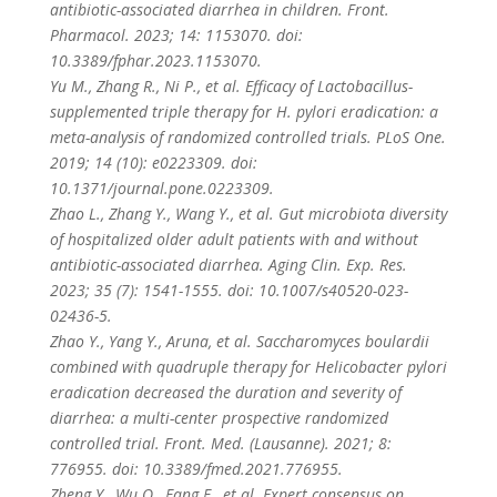
antibiotic-associated diarrhea in children. Front.
Pharmacol. 2023; 14: 1153070. doi:
10.3389/fphar.2023.1153070.
Yu M., Zhang R., Ni P., et al. Efficacy of Lactobacillus-
supplemented triple therapy for H. pylori eradication: a
meta-analysis of randomized controlled trials. PLoS One.
2019; 14 (10): e0223309. doi:
10.1371/journal.pone.0223309.
Zhao L., Zhang Y., Wang Y., et al. Gut microbiota diversity
of hospitalized older adult patients with and without
antibiotic-associated diarrhea. Aging Clin. Exp. Res.
2023; 35 (7): 1541-1555. doi: 10.1007/s40520-023-
02436-5.
Zhao Y., Yang Y., Aruna, et al. Saccharomyces boulardii
combined with quadruple therapy for Helicobacter pylori
eradication decreased the duration and severity of
diarrhea: a multi-center prospective randomized
controlled trial. Front. Med. (Lausanne). 2021; 8:
776955. doi: 10.3389/fmed.2021.776955.
Zheng Y., Wu Q., Fang F., et al. Expert consensus on