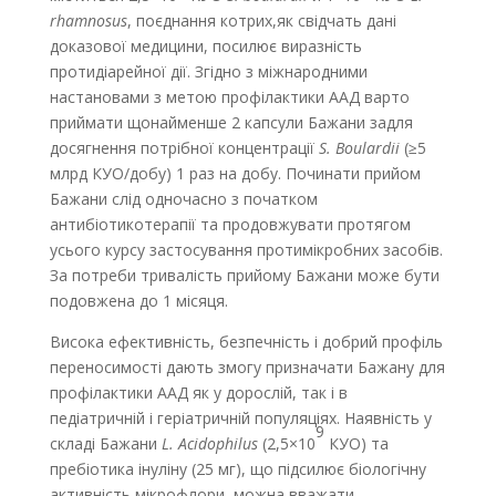
rhamnosus
, поєднання котрих,як свідчать дані
доказової медицини, посилює виразність
протидіарейної дії. Згідно з міжнародними
настановами з метою профілактики ААД варто
приймати щонайменше 2 капсули Бажани задля
досягнення потрібної концентрації
S. Boulardii
(≥5
млрд КУО/добу) 1 раз на добу. Починати прийом
Бажани слід одночасно з початком
антибіотикотерапії та продовжувати протягом
усього курсу застосування протимікробних засобів.
За потреби тривалість прийому Бажани може бути
подовжена до 1 місяця.
Висока ефективність, безпечність і добрий профіль
переносимості дають змогу призначати Бажану для
профілактики ААД як у дорослій, так і в
педіатричній і геріатричній популяціях. Наявність у
9
складі Бажани
L. Acidophilus
(2,5×10
КУО) та
пребіотика інуліну (25 мг), що підсилює біологічну
активність мікрофлори, можна вважати