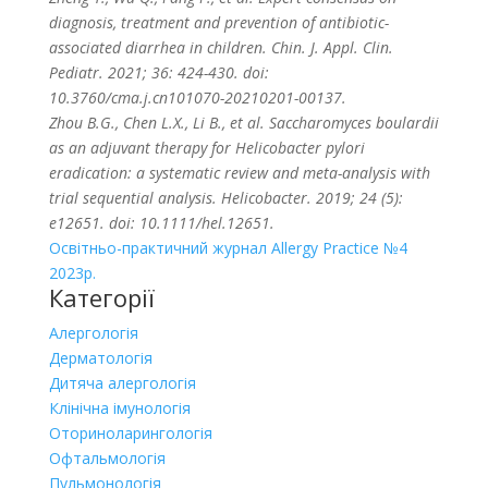
diagnosis, treatment and prevention of antibiotic-
associated diarrhea in children. Chin. J. Appl. Clin.
Pediatr. 2021; 36: 424-430. doi:
10.3760/cma.j.cn101070-20210201-00137.
Zhou B.G., Chen L.X., Li B., et al. Saccharomyces boulardii
as an adjuvant therapy for Helicobacter pylori
eradication: a systematic review and meta-analysis with
trial sequential analysis. Helicobacter. 2019; 24 (5):
e12651. doi: 10.1111/hel.12651.
Освітньо-практичний журнал Allergy Practice №4
2023р.
Категорії
Алергологія
Дерматологія
Дитяча алергологія
Клінічна імунологія
Оториноларингологія
Офтальмологія
Пульмонологія