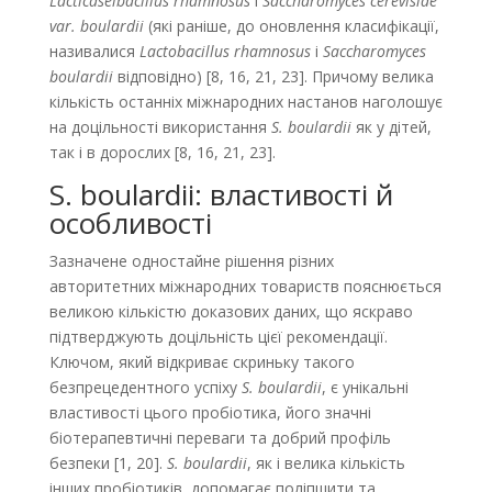
Lacticaseibacillus rhamnosus
і
Saccharomyces cerevisiae
var. boulardii
(які раніше, до оновлення класифікації,
називалися
Lactоbacillus rhamnosus
і
Saccharomyces
boulardii
відповідно) [8, 16, 21, 23]. Причому велика
кількість останніх міжнародних настанов наголошує
на доцільності використання
S. boulardii
як у дітей,
так і в дорослих [8, 16, 21, 23].
S. boulardii: властивості й
особливості
Зазначене одностайне рішення різних
авторитетних міжнародних товариств пояснюється
великою кількістю доказових даних, що яскраво
підтверджують доцільність цієї рекомендації.
Ключом, який відкриває скриньку такого
безпрецедентного успіху
S. boulardii
, є унікальні
властивості цього пробіотика, його значні
біотерапевтичні переваги та добрий профіль
безпеки [1, 20].
S. boulardii
, як і велика кількість
інших пробіотиків, допомагає поліпшити та