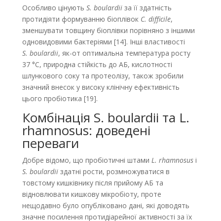
Особливо цінують
S. boulardii
за її здатність
протидіяти формуванню біоплівок
C. difficile
,
зменшувати товщину біоплівки порівняно з іншими
одновидовими бактеріями [14]. Інші властивості
S. boulardii
, як-от оптимальна температура росту
37 °C, природна стійкість до АБ, кислотності
шлункового соку та протеолізу, також зробили
значний внесок у високу клінічну ефективність
цього пробіотика [19].
Комбінація S. boulardii та L.
rhamnosus: доведені
переваги
Добре відомо, що пробіотичні штами
L. rhamnosus
і
S. boulardii
здатні рости, розмножуватися в
товстому кишківнику після прийому АБ та
відновлювати кишкову мікробіоту, проте
нещодавно було опуб­ліковано дані, які доводять
значне посилення протидіарейної активності за їх