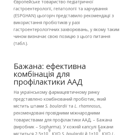
Європейське товариство педіатричної
гастроентерології, гепатології та харчування
(ESPGHAN) цьогоріч представило рекомендації з
використання пробіотиків у разі
гастроентерологічних захворювань, у якому таким
чином визначає свою позицію з цього питання
(табл.).
Бажана: ефективна
комбінація для
профілактики ААД
На українському фармацевтичному ринку
представлено комбінований пробіотик, який
містить штами
S. boulardii
та
L. rhamnosu
s,
рекомендовані провідними міжнародними
товариствами для профілактики ААД, – Бажана
(виробник – Sopharma). У кожній капсулі Бажани
9
9
міститься 2,5×10
КУО
S. boulardii
й 1×10
КУО
L.