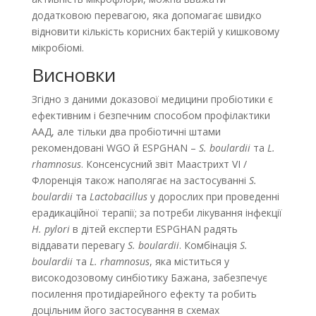
додатковою перевагою, яка допомагає швидко
відновити кількість корисних бактерій у кишковому
мікробіомі.
Висновки
Згідно з даними доказової медицини пробіотики є
ефективним і безпечним способом профілактики
ААД, але тільки два пробіотичні штами
рекомендовані WGO й ESPGHAN –
S. boulardii
та
L.
rhamnosus
. Консенсусний звіт Маастрихт VI /
Флоренція також наполягає на застосуванні
S.
boulardii
та
Lactobacillus
у дорослих при проведенні
ерадикаційної терапії; за потреби лікування інфекції
H. pylori
в дітей експерти ESPGHAN радять
віддавати перевагу
S. boulardii
. Комбінація
S.
boulardii
та
L. rhamnosus
, яка міститься у
високодозовому синбіотику Бажана, забезпечує
посилення протидіарейного ефекту та робить
доцільним його застосування в схемах