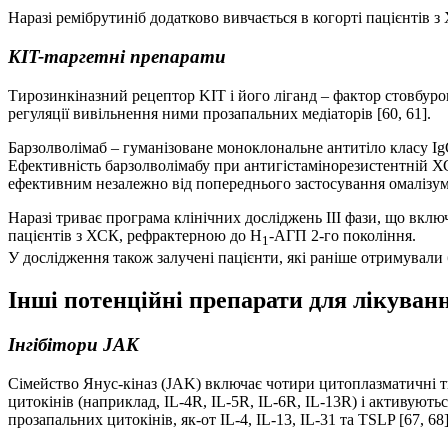
Наразі ремібрутиніб додатково вивчається в когорті пацієнтів з 
KIT-таргетні препарати
Тирозинкіназний рецептор KIT і його ліганд – фактор стовбуро
регуляції вивільнення ними прозапальних медіаторів [60, 61].
Барзолволімаб – гуманізоване моноклональне антитіло класу IgG
Ефективність барзолволімабу при антигістамінорезистентній ХС
ефективним незалежно від попереднього застосування омалізума
Наразі триває програма клінічних досліджень III фази, що в
пацієнтів з ХСК, рефрактерною до Н
-АГП 2-го покоління.
1
У дослідження також залучені пацієнти, які раніше отримували 
Інші потенційні препарати для лікува
Інгібітори JAK
Сімейство Янус-кіназ (JAK) включає чотири цитоплазматичні т
цитокінів (наприклад, IL-4R, IL-5R, IL-6R, IL-13R) і активую
прозапальних цитокінів, як-от IL-4, IL-13, IL-31 та TSLP [67, 68]