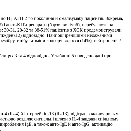
 до Н
-АГП 2-го покоління й омалізумабу пацієнтів. Зокрема,
1
б) і анти-KIT-препарати (барзолволімаб), перебувають на
в: 30-31, 28-32 та 38-51% пацієнтів з ХСК продемонстрували
 II, тиждень12) відповідно. Найпоширенішими небажаними
 ремібрутинібу та зміни кольору волосся (14%), нейтропенія /
лицях 3 та 4 відповідно. У таблиці 5 наведено дані про
-4 (IL-4) й інтерлейкін-13 (IL-13), відіграє важливу роль у
астково розділяє сигнальні шляхи з IL-4 завдяки спільному
роблення IgE, а також авто-IgE й авто-IgG, активацію
.