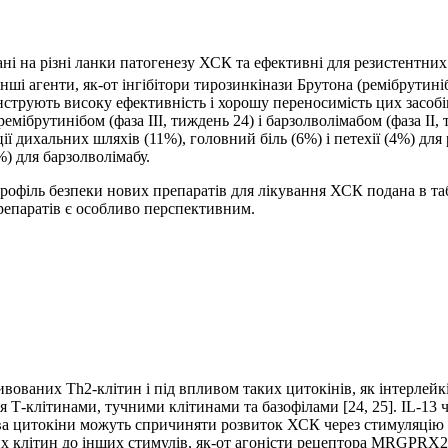
і на різні ланки патогенезу ХСК та ефективні для резистентних
ші агенти, як-от інгібітори тирозинкінази Брутона (ремібрутині
нструють високу ефективність і хорошу переносимість цих засобі
, ремібрутинібом (фаза III, тиждень 24) і барзолволімабом (фаза
ії дихальних шляхів (11%), головний біль (6%) і петехії (4%) для
%) для барзолволімабу.
рофіль безпеки нових препаратів для лікування ХСК подана в таб
репаратів є особливо перспективним.
вованих Th2-клітин і під впливом таких цитокінів, як інтерлейкін
 Т-клітинами, тучними клітинами та базофілами [24, 25]. IL-13 ч
 цитокіни можуть спричиняти розвиток ХСК через стимуляцію ви
х клітин до інших стимулів, як-от агоністи рецептора MRGPRX2