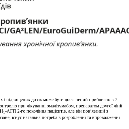
их і підвищених дозах може бути досягнений приблизно в 7
контролю при лікуванні омалізумабом, препаратом другої лінії
 Н
-АГП 2-го покоління пацієнтів, але він пов’язаний з
1
азане, існує нагальна потреба в розробленні та впровадженні