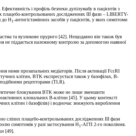
 Ефективність і профіль безпеки дупілумабу в пацієнтів з
х плацебо-контрольованих дослід­женнях III фази – LIBERTY-
я до H
-антигістамінних засобів у пацієнтів, у яких симптоми
1
астма та вузликове пруриго [42]. Нещодавно він також був
ання не піддається належному контролю за допомогою наявної
ння ними прозапальних медіаторів. Після активації FcεRI
 тучних клітин, BTK експресується також у базофілах, В-
l-подібними рецепторами (TLR).
апевтичне блокування BTK може не лише зменшити
еактивних клональних В-клітин [45]. У цьому контексті
чних клітин і базофілів) і водночас знижують вироблення
но сліпих плацебо-контрольованих дослідженнях III фази
тролю симптомів у разі застосування Н
-АГП 2-го покоління.
1
и [49].