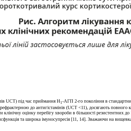
лів UCT) під час приймання Н
-АГП 2-го покоління в стандартн
1
, рефрактерною до антигістамінів (UCT <11), досягають повного 
ти клінічну оцінку перебігу хвороби в більшості резистентних до
дисфункція та широка імуносупресія [11, 14]. Зважаючи на вищевк