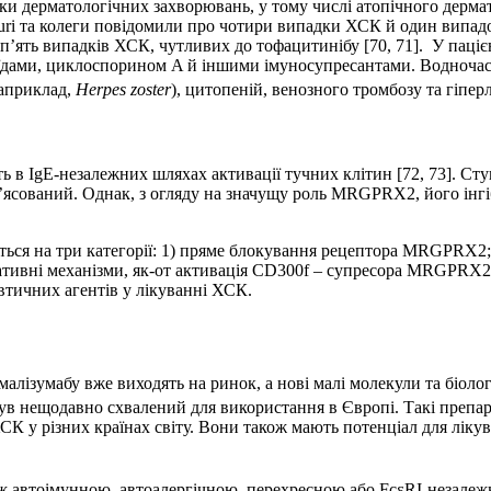
ки дерматологічних захворювань, у тому числі атопічного дермати
uri та колеги повідомили про чотири випадки ХСК й один випадо
е п’ять випадків ХСК, чутливих до тофацитинібу [70, 71]. У паціє
їдами, циклоспорином A й іншими імуносупресантами. Водночас 
наприклад,
Herpes zoster
), цитопеній, венозного тромбозу та гіперлі
в IgE-незалежних шляхах активації тучних клітин [72, 73]. Ступ
’ясований. Однак, з огляду на значущу роль MRGPRX2, його інгі
ься на три категорії: 1) пряме блокування рецептора MRGPRX2; 
ативні механізми, як-от активація CD300f – супресора MRGPRX2-з
втичних агентів у лікуванні ХСК.
лізумабу вже виходять на ринок, а нові малі молекули та біолог
був нещодавно схвалений для використання в Європі. Такі препар
К у різних країнах світу. Вони також мають потенціал для лікува
ж автоімунною, автоалергічною, перехресною або FcεRI-незалеж