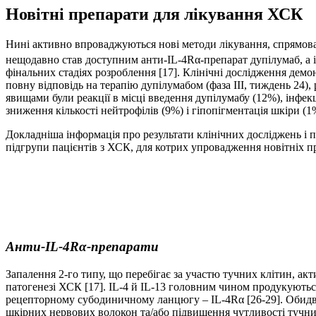
Новітні препарати для лікування ХСК
Нині активно впроваджуються нові методи лікування, спрямован
нещодавно став доступним анти-IL-4Rα-препарат дупілумаб, а ін
фінальних стадіях розроблення [17]. Клінічні дослідження демо
повну відповідь на терапію дупілумабом (фаза III, тиждень 24)
явищами були реакції в місці введення дупілумабу (12%), інфекц
зниження кількості нейтрофілів (9%) і гіпопігментація шкіри (1
Докладніша інформація про результати клінічних досліджень і п
підгрупи пацієнтів з ХСК, для котрих упровадження новітніх п
Анти-IL-4Rα-препарати
Запалення 2-го типу, що перебігає за участю тучних клітин, акти
патогенезі ХСК [17]. IL-4 й IL-13 головним чином продукуються
рецепторному субодиничному ланцюгу – IL-4Rα [26-29]. Обидва
шкірних нервових волокон та/або підвищення чутливості тучни