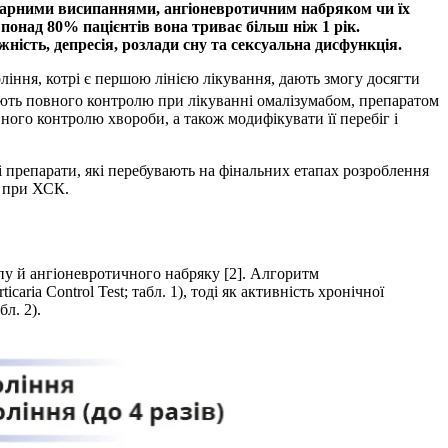
карними висипаннями, ангіоневротичним набряком чи їх
онад 80% пацієнтів вона триває більш ніж 1 рік.
ість, депресія, розлади сну та сексуальна дисфункція.
ління, котрі є першою лінією лікування, дають змогу досягти
ють повного контролю при лікуванні омалізумабом, препаратом
ного контролю хвороби, а також модифікувати її перебіг і
 препарати, які перебувають на фінальних етапах розроблення
і при ХСК.
у й ангіоневротичного набряку [2]. Алгоритм
a Control Test; табл. 1), тоді як активність хронічної
л. 2).