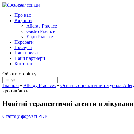
Про нас
Видання
Allergy Practice
Gastro Practice
Ендо Practice
Переваги
Послуги
Наш проект
Наші партнери
Контакти
Обрати сторінку
Главная
»
Allergy Practices
»
Освітньо-практичний журнал Allerg
кропив’янки
Новітні терапевтичні агенти в лікуван
Стаття у форматі PDF