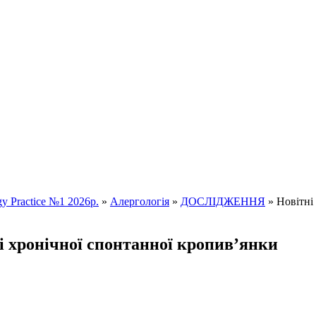
y Practice №1 2026р.
»
Алергологія
»
ДОСЛІДЖЕННЯ
» Новітні 
ні хронічної спонтанної кропив’янки