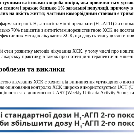
а тучними клітинами хвороба шкіри, яка проявляється урти
таном і вражає близько 1% загальної популяції, причому в п
ив на якість життя; частими коморбідними станами є тривожн
 фармакотерапії. Н
-антигістамінні препарати (Н
-АГП) 2-го поко
1
1
зько 70% пацієнтів з антигістамінорезистентною ХСК не досяга
х ефективних методів лікування ХСК, що дадуть змогу досягти пов
 стан розвитку методів лікування ХСК, у тому числі про новітні
 лікарську практику, а також про потенційні терапевтичні мішен
роблеми та виклики
етою лікування ХСК є захист від виникнення уртикарного висип
 оцінювання контролю ХСК широко використовується UCT (Urticari
інюється за допомогою UAS7 (Weekly Urticaria Activity Score; таб