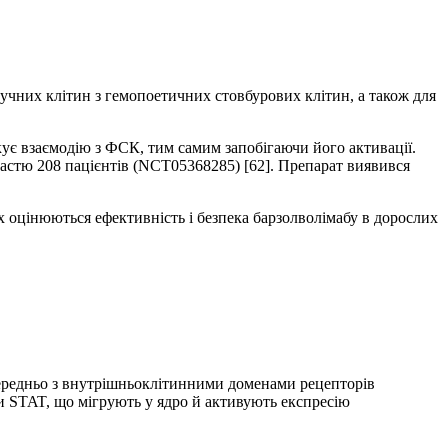
учних клітин з гемопоетичних стовбурових клітин, а також для
кує взаємодію з ФСК, тим самим запобігаючи його активації.
частю 208 пацієнтів (NCT05368285) [62]. Препарат виявився
оцінюються ефективність і безпека барзолволімабу в дорослих
середньо з внутрішньоклітинними доменами рецепторів
ки STAT, що мігрують у ядро й активують експресію