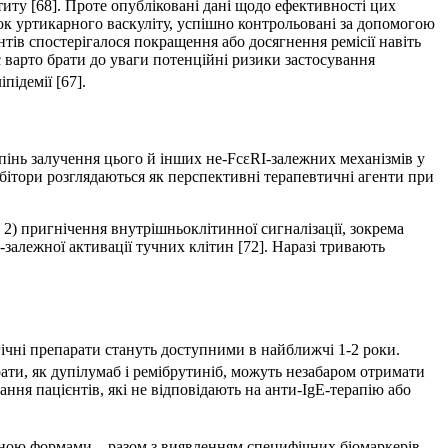
ту [68]. Проте опуб­ліковані дані щодо ефективності цих
к уртикарного васкуліту, успішно контрольовані за допомогою
нтів спостерігалося покращення або досягнення ремісії навіть
варто брати до уваги потенційні ризики застосування
підемії [67].
інь залучення цього й інших не-FcεRI-залежних механізмів у
бітори розглядаються як перспективні терапевтичні агенти при
2) пригнічення внутрішньоклітинної сигналізації, зокрема
алежної активації тучних клітин [72]. Наразі тривають
ічні препарати стануть доступними в найближчі 1-2 роки.
ати, як дупілумаб і ремібрутиніб, можуть незабаром отримати
ння пацієнтів, які не відповідають на анти-IgE-терапію або
ною формами – разом з виявленням специфічних біомаркерів,