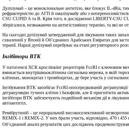
Дупілумаб – це моноклональне антитіло, яке блокує IL-4Rα, тим 
рефрактерністю до АГП й омалізумабу або з непереносимістю/ві
CSU CUPID A та B. Крім того, в дослідженні LIBERTY-CSU CUP
зберігалися, незважаючи на антигістамінну терапію, та які не 
На сьогодні дупілумаб затверджений для лікування таких запаль
схвалений у Японії й Об’єднаних Арабських Еміратах для засто
терапії. Наразі дупілумаб перебуває на етапі регуляторного роз
Інгібітори BTK
У патогенезі ХСК крослінкінг рецепторів FcεRI є ключовим мех
вмикається внутрішньоклітинна сигнальна мережа, в якій тирози
клітинах, моноцитах і тромбоцитах, де бере участь у сигнальн
Інгібування BTK запобігає FcεRI-опосередкованій дегрануляції 
дегрануляцію тучних клітин і базофілів, але й пригнітити акт
інгібітори BTK забезпечують подвійний механізм дії в лікуван
автоантитіл.
Ремібрутиніб – це пероральний високоселективний незворотний
REMIX-1 і REMIX-2. У них брали участь, відповідно, 470 і 455 
Об’єднаний аналіз результатів цих досліджень продемонстрував