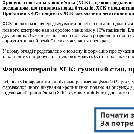
Хронічна спонтанна кропив’янка (ХСК) – це опосередкован
поєднанням, що тривають понад 6 тижнів. ХСК є поширеним с
Приблизно в 40% пацієнтів ХСК має значний негативний впл
ХСК нерідко має непередбачуваний перебіг і погано піддається
повного контролю над хворобою менш ніж у 10% пацієнтів. Бли
другої лінії. Отже, існує нагальна потреба в розробленні нови
сприяти тривалій ремісії після скасування препарату.
У цьому огляді представлено оновлену інформацію про сучасний
та клінічних випробувань і невдовзі можуть бути впроваджені в
Фармакотерапія ХСК: сучасний стан, п
Згідно з міжнародними клінічними рекомендаціями 2022 року м
фармакологічного лікування кропив’янки подано на рисунку. Для
індукованої кропив’янки (ХІК) в умовах клінічних досліджень оц