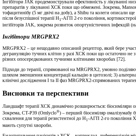
Інгібітори JAK продемонстрували ефективність у лікуванні низ
препаратів у лікуванні ХСК поки що обмежені. Зокрема, Manso
тофацитинібу (5 мг двічі на добу), а Shibu та колеги описали щ
після безуспішної терапії Н
-АГП 2-го покоління, кортикостеро
1
інгібіторів JAK, зокрема розвиток опортуністичних інфекцій (
Інгібітори MRGPRX2
MRGPRX2 – це нещодавно описаний рецептор, який бере участь 
дегрануляцію тучних клітин у разі ХСК поки що остаточно не з
різних опосередкованих тучними клітинами хворобах [72].
Підходи до терапії, спрямованої на MRGPRX2, умовно поділяют
шляхом зменшення концентрації кальцію в цитозолі; 3) альтерн
клінічні дослідження I та II фаз MRGPRX2-спрямованих терапе
Висновки та перспективи
Ландшафт терапії ХСК динамічно розширюється: біосиміляри ома
®
Зокрема, CT-P39 (Omlyclo
) – перший біосиміляр омалізумабу 
схвалення для терапії резистентної до Н
-АГП 2-го покоління ХС
1
мають супутні хвороби.
Ендотипування пацієнтів з ХСК – наприклад, диференціація мі