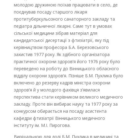
молодою дружиною поїхав працювати в село, де
поєднував посаду старшого лікаря
протитуберкульозного санаторного закладу та
педіатра дільничної лікарні. Саме тут в умовах
сільської медицини зібрав мате­ріал для
кандидатської дисертації з фтизіатрії, яку під
керівництвом професора Б.А. Березовського
захистив 1977 року. Як здібного організатора
практичної охорони здоров’я його 1976 року було
переведено на роботу до Вінницького обласного
відділу охорони здоров’я. Пізніше Б.М. Пухлика було
включено до резерву кадрів міністра охорони
здоров’я й у молодого фахівця з’явилася
перспектива стати керівником великого медичного
закладу. Проте він вибирає науку та 1977 року за
конкурсом обирається на посаду асистента
кафедри фтизіатрії Вінницького медичного
інституту ім. М.І. Пирогова.
Вирішальною для долі Б.М. Пухлика в медицині та