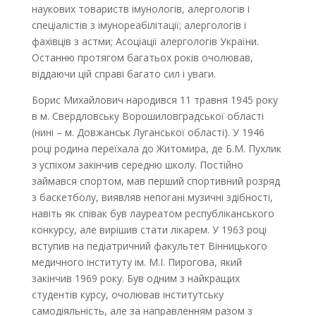
наукових товариств імунологів, алергологів і
спеціалістів з імуно­реабілітації; алергологів і
фахівців з астми; Асоціації алергологів України.
Останню протягом багатьох років очолював,
віддаючи цій справі багато сил і уваги.
Борис Михайлович народився 11 травня 1945 року
в м. Свердловську Ворошиловградської області
(нині – м. Довжанськ Луганської області). У 1946
році родина переїхала до Житомира, де Б.М. Пухлик
з успіхом закінчив середню школу. Постійно
займався спортом, мав перший спортивний розряд
з баскетболу, виявляв непогані музичні здібності,
навіть як співак був лауреатом республіканського
конкурсу, але вирішив стати лікарем. У 1963 році
вступив на педіатричний факультет Вінницького
медичного інституту ім. М.І. Пирогова, який
закінчив 1969 року. Був одним з найкращих
студентів курсу, очолював інститутську
самодіяльність, але за направленням разом з