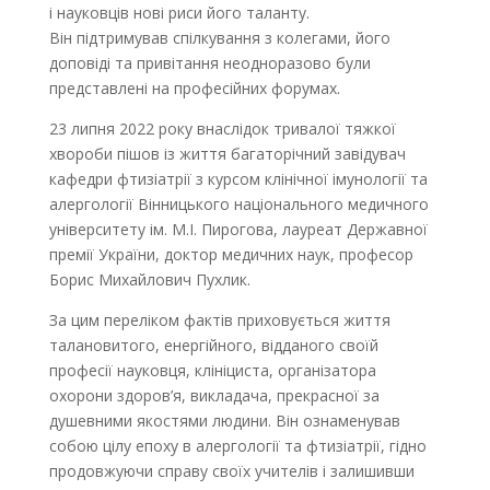
і науковців нові риси його таланту.
Він підтримував спілкування з колегами, його
доповіді та привітання неодноразово були
представлені на професійних форумах.
23 липня 2022 року внаслідок тривалої тяжкої
хвороби пішов із життя багаторічний завідувач
кафедри фтизіатрії з курсом клінічної імунології та
алергології Вінницького національного медичного
університету ім. М.І. Пирогова, лауреат Державної
премії України, доктор медичних наук, професор
Борис Михайлович Пухлик.
За цим переліком фактів приховується життя
талановитого, енергійного, відданого своїй
професії науковця, клініциста, організатора
охорони здоров’я, викладача, прекрасної за
душевними якостями людини. Він ознаменував
собою цілу епоху в алергології та фтизіатрії, гідно
продовжуючи справу своїх учителів і залишивши