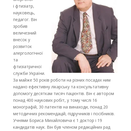
і фтизіатр,
науковець,
педагог. Він
зробив
величезний
внесок у
розвиток
алергологічної
та
фтизіатричної
служби України.
За майже 50 років роботи на різних посадах ним
надано ефективну лікарську та консультативну
допомогу десяткам тисяч пацієнтів. Він є автором
понад 400 наукових робіт, у тому числі 16
монографій, 30 патентів на винаходи, понад 20
методичних рекомендацій, підручників і посібників.
Учнями Бориса Михайловича є 1 доктор і 19
кандидатів наук. Він був членом редакційних рад