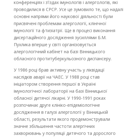
конференціях і з’їздах імунологів і алергологів, які
проводилися в СРСР. Усе це зумовило те, що надалі
основні напрями його наукової діяльності були
присвячені проблемам алергології, клінічної
імунології та фтизіатрії. Ще в процесі виконання
дисертаційного дослідження зусиллями Б.М.
Пухлика вперше у світі організовується
алергологічний кабінет на базі Вінницького
обласного протитуберкульозного диспансеру.
У 1986 році брав активну участь у ліквідації
наслідків аварії на ЧАЕС. У 1988 році став
ініціатором створення першої в Україні
імунологічної лабораторії на базі Вінницької
обласної дитячої лікарні. У 1990-1991 роках
розпочинає друге клініко-епідеміологічне
дослідження в галузі алергології у Вінницькій
області, результати якого продемонстрували
значне збільшення частоти алергічних
захворювань у популяції дитячого та дорослого