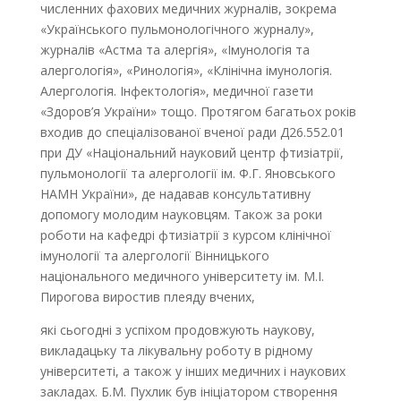
численних фахових медичних журналів, зокрема
«Українського пульмонологічного журналу»,
журналів «Астма та алергія», «Імунологія та
алергологія», «Ринологія», «Клінічна імунологія.
Алергологія. Інфектологія», медичної газети
«Здоров’я України» тощо. Протягом багатьох років
входив до спеціалізованої вченої ради Д26.552.01
при ДУ «Національний науковий центр фтизіатрії,
пульмонології та алергології ім. Ф.Г. Яновського
НАМН України», де надавав консультативну
допомогу молодим науковцям. Також за роки
роботи на кафедрі фтизіатрії з курсом клінічної
імунології та алергології Вінницького
національного медичного університету ім. М.І.
Пирогова виростив плеяду вчених,
які сьогодні з успіхом продовжують наукову,
викладацьку та лікувальну роботу в рідному
університеті, а також у інших медичних і наукових
закладах. Б.М. Пухлик був ініціатором створення