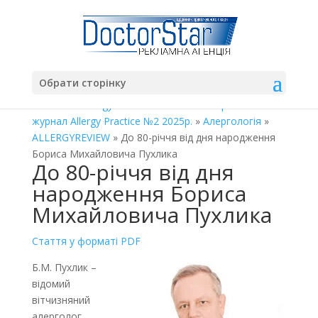
Обрати сторінку
Главная
»
Allergy Practices
»
Освітньо-практичний
журнал Allergy Practice №2 2025р.
»
Алергологія
»
ALLERGYREVIEW
» До 80-річчя від дня народження
Бориса Михайловича Пухлика
До 80-річчя від дня
народження Бориса
Михайловича Пухлика
Стаття у форматі PDF
Б.М. Пухлик –
відомий
вітчизняний
алерголог