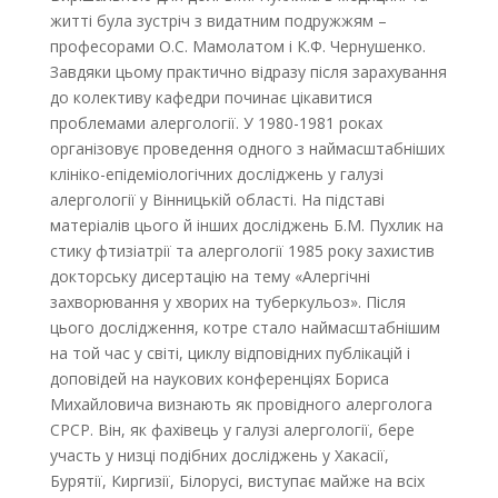
житті була зустріч з видатним подружжям –
професорами О.С. Мамолатом і К.Ф. Чернушенко.
Завдяки цьому практично відразу після зарахування
до колективу кафедри починає цікавитися
проблемами алергології. У 1980-1981 роках
організовує проведення одного з наймасштабніших
клініко-епідеміологічних досліджень у галузі
алергології у Вінницькій області. На підставі
матеріалів цього й інших досліджень Б.М. Пухлик на
стику фтизіатрії та алергології 1985 року захистив
докторську дисертацію на тему «Алергічні
захворювання у хворих на туберкульоз». Після
цього дослідження, котре стало наймасштабнішим
на той час у світі, циклу відповідних публікацій і
доповідей на наукових конференціях Бориса
Михайловича визнають як провідного алерголога
СРСР. Він, як фахівець у галузі алергології, бере
участь у низці подібних досліджень у Хакасії,
Бурятії, Киргизії, Білорусі, виступає майже на всіх