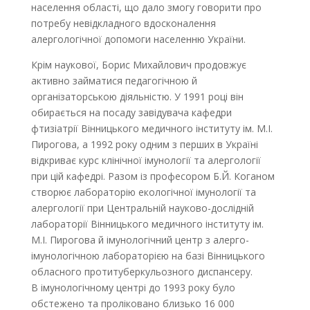
населення області, що дало змогу говорити про
потребу невідкладного вдосконалення
алергологічної допомоги населенню України.
Крім наукової, Борис Михайлович продовжує
активно займатися педагогічною й
організаторською діяльністю. У 1991 році він
обирається на посаду завідувача кафедри
фтизіатрії Вінницького медичного інституту ім. М.І.
Пирогова, а 1992 року одним з перших в Україні
відкриває курс клінічної імунології та алергології
при цій кафедрі. Разом із професором Б.Й. Коганом
створює лабораторію екологічної імунології та
алергології при Центральній науково-дослідній
лабораторії Вінницького медичного інституту ім.
М.І. Пирогова й імунологічний центр з алерго-
імунологічною лабораторією на базі Вінницького
обласного протитуберкульозного диспансеру.
В імуно­логічному центрі до 1993 року було
обстежено та проліковано близько 16 000