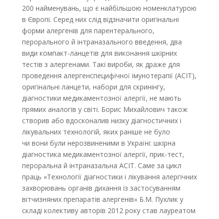
200 найменувань, що є найбільшою номенклатурою
в Європі. Серед них слід відзначити оригінальні
форми алергенів для парентерального,
перорального й інтраназального введення, два
види компакт-ланцетів для виконання шкірних
тестів з алергенами. Такі вироби, як драже для
проведення алергенспецифічної імунотерапії (АСІТ),
оригінальні ланцети, набори для скринінгу,
діагностики медикаментозної алергії, не мають
прямих аналогів у світі. Борис Михайлович також
створив або вдосконалив низку діагностичних і
лікувальних технологій, яких раніше не було
чи вони були нерозвиненими в Україні: шкірна
діагностика медикаментозної алергії, прик-тест,
пероральна й інтра­назальна АСІТ. Саме за цикл
праць «Технології діагностики і лікування алергічних
захворювань органів дихання із застосуванням
вітчизняних препаратів алергенів» Б.М. Пухлик у
складі колективу авторів 2012 року став лауреатом