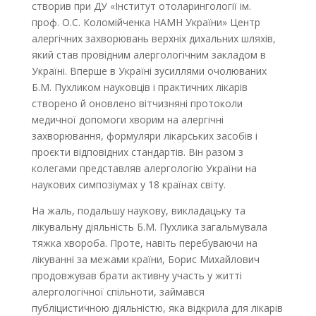
створив при ДУ «Інститут отоларингології ім.
проф. О.С. Коломійченка НАМН України» Центр
алергічних захворювань верхніх дихальних шляхів,
який став провідним алергологічним закладом в
Україні. Вперше в Україні зусиллями очолюваних
Б.М. Пухликом науковців і практичних лікарів
створено й оновлено вітчизняні протоколи
медичної допомоги хворим на алергічні
захворювання, формуляри лікарських засобів і
проєкти відповідних стандартів. Він разом з
колегами представляв алергологію України на
наукових симпозіумах у 18 країнах світу.
На жаль, подальшу наукову, викладацьку та
лікувальну діяльність Б.М. Пухлика загальмувала
тяжка хвороба. Проте, навіть перебуваючи на
лікуванні за межами країни, Борис Михайлович
продовжував брати активну участь у житті
алергологічної спільноти, займався
публіцистичною діяльністю, яка відкрила для лікарів