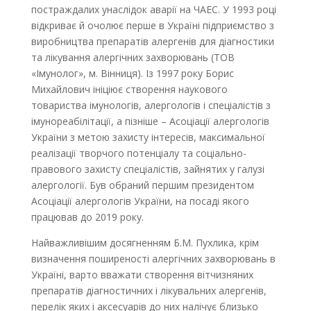
постраждалих унаслідок аварії на ЧАЕС. У 1993 році
відкриває й очолює перше в Україні підприємство з
виробництва препаратів алергенів для діагностики
та лікування алергічних захворювань (ТОВ
«Імунолог», м. Вінниця). Із 1997 року Борис
Михайлович ініціює створення наукового
товариства імунологів, алергологів і спеціалістів з
імунореабілітації, а пізніше – Асоціації алергологів
України з метою захисту інтересів, максимальної
реалізації творчого потенціалу та соціально-
правового захисту спеціалістів, зайнятих у галузі
алергології. Був обраний першим президентом
Асоціації алергологів України, на посаді якого
працював до 2019 року.
Найважливішим досягненням Б.М. Пухлика, крім
визначення поширеності алергічних захворювань в
Україні, варто вважати створення вітчизняних
препаратів діагностичних і лікувальних алергенів,
перелік яких і аксесуарів до них налічує близько