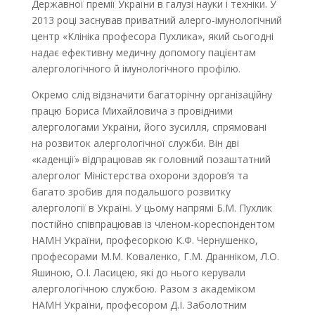
Державної премії України в галузі науки і техніки. У
2013 році заснував приватний алерго-імунологічний
центр «Клініка професора Пухлика», який сьогодні
надає ефективну медичну допомогу пацієнтам
алергологічного й імуно­логічного профілю.
Окремо слід відзначити багаторічну організаційну
працю Бориса Михайловича з провідними
алергологами України, його зусилля, спрямовані
на розвиток алергологічної служби. Він дві
«каденції» відпрацював як головний позаштатний
алерголог Міністерства охорони здоров’я та
багато зробив для подальшого розвитку
алергології в Україні. У цьому напрямі Б.М. Пухлик
постійно співпрацював із членом-кореспондентом
НАМН України, професоркою К.Ф. Чернушенко,
професорами М.М. Коваленко, Г.М. Дранніком, Л.О.
Яшиною, О.І. Ласицею, які до нього керували
алергологічною службою. Разом з академіком
НАМН України, професором Д.І. Заболотним