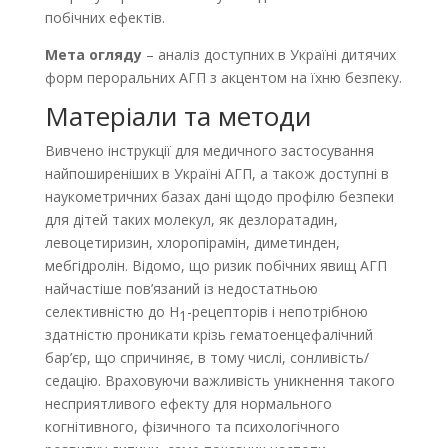
побічних ефектів.
Мета огляду
– аналіз доступних в Україні дитячих
форм пероральних АГП з акцентом на їхню безпеку.
Матеріали та методи
Вивчено інструкції для медичного застосування
найпоширеніших в Україні АГП, а також доступні в
наукометричних базах дані щодо профілю безпеки
для дітей таких молекул, як дезлоратадин,
левоцетиризин, хлоропірамін, диметинден,
мебгідролін. Відомо, що ризик побічних явищ АГП
найчастіше пов’язаний із недостатньою
селективністю до Н
-рецепторів і непотрібною
1
здатністю проникати крізь гематоенцефалічний
бар’єр, що спричиняє, в тому числі, сонливість/
седацію. Враховуючи важливість уникнення такого
несприятливого ефекту для нормального
когнітивного, фізичного та психологічного