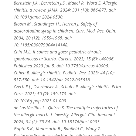
Bernstein J.A., Bernstein J.S., Makol R., Ward S. Allergic
rhinitis: a review. JAMA. 2024; 331 (10): 866-877. doi:
10.1001/jama.2024.0530.
Bloom M., Staudinger H., Herron J. Safety of
desloratadine syrup in children. Curr. Med. Res. Opin.
2004; 20 (12): 1959-1965. doi:
10.1185/030079904×14148.
Chin M.L. It comes and goes: pediatric chronic
spontaneous urticaria. Cureus. 2023; 15 (6): e40006.
Published 2023 Jun 5. doi: 10.7759/cureus.40006.
Cohen B. Allergic rhinitis. Pediatr. Rev. 2023; 44 (10):
537-550. doi: 10.1542/pir.2022-005618.
Czech E.J., Overholser A., Schultz P. Allergic rhinitis. Prim.
Care. 2023; 50 (2): 159-178. doi:
10.1016/j.pop.2023.01.003.
de Las Vecillas L., Quirce S. The multiple trajectories of
the allergic march. J. Investig. Allergol. Clin. Immunol.
2024; 34 (2): 75-84. doi: 10.18176/jiaci.0983.
Gupta S.K., Kantesaria B., Banfield C., Wang Z.
Desloratadine dose selection in children aged 6 months