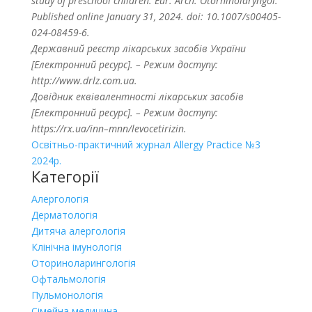
study of preschool children. Eur. Arch. Otorhinolaryngol.
Published online January 31, 2024. doi: 10.1007/s00405-
024-08459-6.
Державний реєстр лікарських засобів України
[Електронний ресурс]. – Режим доступу:
http://www.drlz.com.ua.
Довідник еквівалентності лікарських засобів
[Електронний ресурс]. – Режим доступу:
https
://
rx
.
ua
/
inn
–
mnn
/
levocetirizin
.
Освітньо-практичний журнал Allergy Practice №3
2024р.
Категорії
Алергологія
Дерматологія
Дитяча алергологія
Клінічна імунологія
Оториноларингологія
Офтальмологія
Пульмонологія
Сімейна медицина