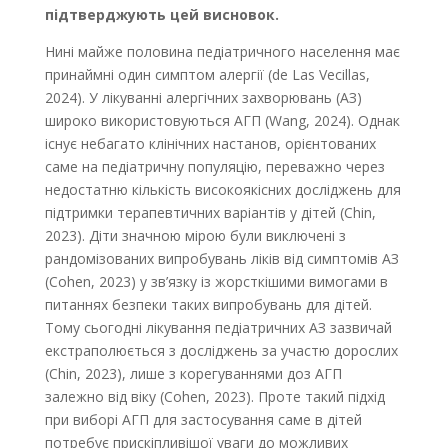
підтверджують цей висновок.
Нині майже половина педіатричного населення має
принаймні один симптом алергії (de Las Vecillas,
2024). У лікуванні алергічних захворювань (АЗ)
широко використовуються АГП (Wang, 2024). Однак
існує небагато клінічних настанов, орієнтованих
саме на педіатричну популяцію, переважно через
недостатню кількість високоякісних досліджень для
підтримки терапевтичних варіантів у дітей (Chin,
2023). Діти значною мірою були виключені з
рандомізованих випробувань ліків від симптомів АЗ
(Cohen, 2023) у зв’язку із жорсткішими вимогами в
питаннях безпеки таких випробувань для дітей.
Тому сьогодні лікування педіатричних АЗ зазвичай
екстраполюється з досліджень за участю дорослих
(Chin, 2023), лише з корегуваннями доз АГП
залежно від віку (Cohen, 2023). Проте такий підхід
при виборі АГП для застосування саме в дітей
потребує прискіпливішої уваги до можливих