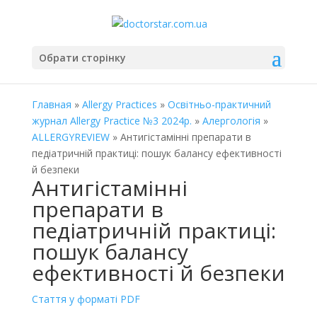
Обрати сторінку
Главная
»
Allergy Practices
»
Освітньо-практичний
журнал Allergy Practice №3 2024р.
»
Алергологія
»
ALLERGYREVIEW
» Антигістамінні препарати в
педіатричній практиці: пошук балансу ефективності
й безпеки
Антигістамінні
препарати в
педіатричній практиці:
пошук балансу
ефективності й безпеки
Стаття у форматі PDF