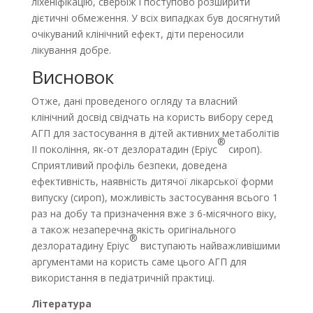
ліхеніфікацію, свербіж і поступово розширити
дієтичні обмеження. У всіх випадках був досягнутий
очікуваний клінічний ефект, діти переносили
лікування добре.
Висновок
Отже, дані проведеного огляду та власний
клінічний досвід свідчать на користь вибору серед
АГП для застосування в дітей активних метаболітів
®
ІІ покоління, як-от дезлоратадин (Еріус
сироп).
Сприятливий профіль безпеки, доведена
ефективність, наявність дитячої лікарської форми
випуску (сироп), можливість застосування всього 1
раз на добу та призначення вже з 6-місячного віку,
а також незаперечна якість оригінального
®
дезлоратадину Еріус
виступають найважливішими
аргументами на користь саме цього АГП для
використання в педіатричній практиці.
Література