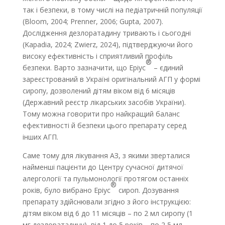
так і безпеки, в тому числі на педіатричній популяції
(Bloom, 2004; Prenner, 2006; Gupta, 2007).
Дослідження дезлоратадину тривають і сьогодні
(Kapadia, 2024; Zwierz, 2024), підтверджуючи його
високу ефективність і сприятливий профіль
®
безпеки. Варто зазначити, що Еріус
– єдиний
зареєстрований в Україні оригінальний АГП у формі
сиропу, дозволений дітям віком від 6 місяців
(Державний реєстр лікарських засобів України).
Тому можна говорити про найкращий баланс
ефективності й безпеки цього препарату серед
інших АГП.
Саме тому для лікування АЗ, з якими зверталися
найменші пацієнти до Центру сучасної дитячої
алергології та пульмонології протягом останніх
®
років, було вибрано Еріус
сироп. Дозування
препарату здійснювали згідно з його інструкцією:
дітям віком від 6 до 11 місяців – по 2 мл сиропу (1
мг дезлоратадину), від 1 до 5 років – по 2,5 мл