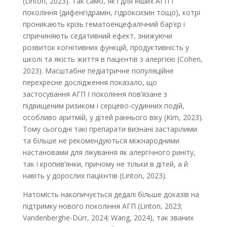
(Linton, 2023). Так само, як і для інших АГП І
покоління (дифенгідрамін, гідроксизин тощо), котрі
проникають крізь гематоенцефалічний бар’єр і
спричиняють седативний ефект, знижуючи
розвиток когнітивних функцій, продуктивність у
школі та якість життя в пацієнтів з алергією (Cohen,
2023). Масштабне педіатричне популяційне
перехресне дослідження показало, що
застосування АГП І покоління пов’язане з
підвищеним ризиком і серцево-судинних подій,
особливо аритмій, у дітей раннього віку (Kim, 2023).
Тому сьогодні такі препарати визнані застарілими
та більше не рекомендуються міжнародними
настановами для лікування як алергічного риніту,
так і кропив’янки, причому не тільки в дітей, а й
навіть у дорослих пацієнтів (Linton, 2023).
Натомість накопичується дедалі більше доказів на
підтримку нового покоління АГП (Linton, 2023;
Vandenberghe-Dürr, 2024; Wang, 2024), так званих