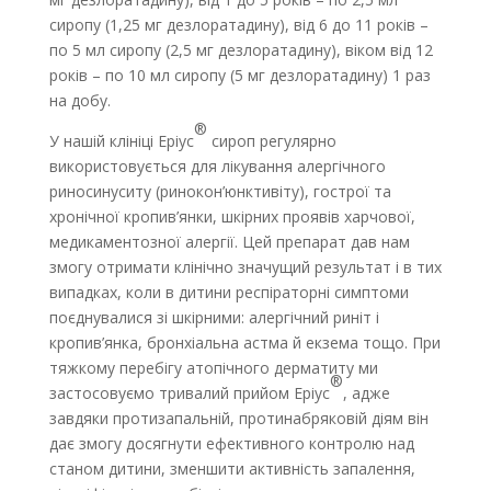
сиропу (1,25 мг дезлоратадину), від 6 до 11 років –
по 5 мл сиропу (2,5 мг дезлоратадину), віком від 12
років – по 10 мл сиропу (5 мг дезлоратадину) 1 раз
на добу.
®
У нашій клініці Еріус
сироп регулярно
використовується для лікування алергічного
риносинуситу (ринокон’юнктивіту), гострої та
хронічної кропив’янки, шкірних проявів харчової,
медикаментозної алергії. Цей препарат дав нам
змогу отримати клінічно значущий результат і в тих
випадках, коли в дитини респіраторні симптоми
поєднувалися зі шкірними: алергічний риніт і
кропив’янка, бронхіальна астма й екзема тощо. При
тяжкому перебігу атопічного дерматиту ми
®
застосовуємо тривалий прийом Еріус
, адже
завдяки протизапальній, протинабряковій діям він
дає змогу досягнути ефективного контролю над
станом дитини, зменшити активність запалення,