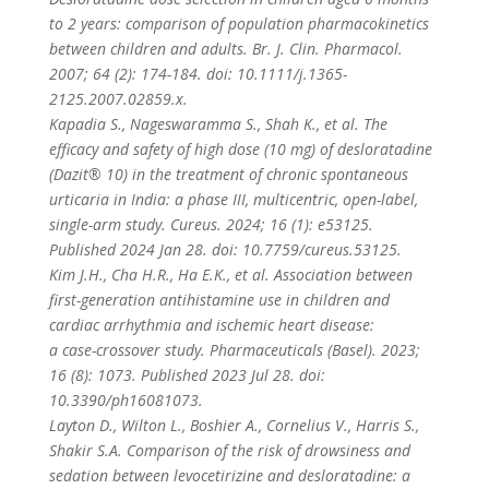
to 2 years: comparison of population pharmacokinetics
between children and adults. Br. J. Clin. Pharmacol.
2007; 64 (2): 174-184. doi: 10.1111/j.1365-
2125.2007.02859.x.
Kapadia S., Nageswaramma S., Shah K., et al. The
efficacy and safety of high dose (10 mg) of desloratadine
(Dazit® 10) in the treatment of chronic spontaneous
urticaria in India: a phase III, multicentric, open-label,
single-arm study. Cureus. 2024; 16 (1): e53125.
Published 2024 Jan 28. doi: 10.7759/cureus.53125.
Kim J.H., Cha H.R., Ha E.K., et al. Association between
first-generation antihistamine use in children and
cardiac arrhythmia and ischemic heart disease:
a case-crossover study. Pharmaceuticals (Basel). 2023;
16 (8): 1073. Published 2023 Jul 28. doi:
10.3390/ph16081073.
Layton D., Wilton L., Boshier A., Cornelius V., Harris S.,
Shakir S.A. Comparison of the risk of drowsiness and
sedation between levocetirizine and desloratadine: a