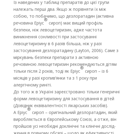
Із наведених у таблиці препаратів до цієї групи
належать перші два. Якщо ж порівняти їх між
собою, то побачимо, що дезлоратадин (активна
®
речовина Еріус
сироп) має вищий профіль
безпеки, ніж левоцетиризин, адже частота
виникнення сонливості при застосуванні
левоцетиризину в 6 разів більша, ніж у разі
застосування дезлоратадину (Layton, 2006). Саме з
міркувань безпеки препарати з активною
речовиною левоцетиризин рекомендуються дітям
®
тільки після 2 років, тоді як Еріус
сироп – із 6
місяців у разі кропив’янки та з 1 року при
алергічному риніті.
До того ж в Україні зареєстровано тільки генеричні
форми левоцетиризину для застосування в дітей
(Довідник еквівалентності лікарських засобів).
®
А Еріус
сироп – оригінальний дезлоратадин, який
виробляється в Європейському Союзі, а отже, він
пройшов усі необхідні доклінічні та клінічні дослід­
ження в повному обсязі – щодо як ефективності,