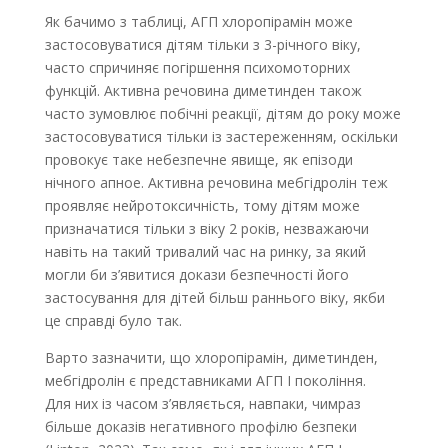
Як бачимо з таблиці, АГП хлоропірамін може
застосовуватися дітям тільки з 3-річного віку,
часто спричиняє погіршення психомоторних
функцій. Активна речовина диметинден також
часто зумовлює побічні реакції, дітям до року може
застосовуватися тільки із застереженням, оскільки
провокує таке небезпечне явище, як епізоди
нічного апное. Активна речовина мебгідролін теж
проявляє нейротоксичність, тому дітям може
призначатися тільки з віку 2 років, незважаючи
навіть на такий тривалий час на ринку, за який
могли би з’явитися докази безпечності його
застосування для дітей більш раннього віку, якби
це справді було так.
Варто зазначити, що хлоропірамін, диметинден,
мебгідролін є представниками АГП І покоління.
Для них із часом з’являється, навпаки, чимраз
більше доказів негативного профілю безпеки