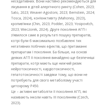
неседативних. Вони настійно рекомендуються для
лікування в дітей алергічного риніту (Cohen, 2023;
Sato, 2023; Weaver-Agostoni, 2023; Bernstein, 2024;
Tosca, 2024), кон’юнктивіту (Mahoney, 2023),
кропив’янки (Chin, 2023; Podder, 2023; Yosipovitch,
2023; Wieczorek, 2024). Друге покоління АГП і
з’явилося саме в результаті пошуку препаратів,
котрі були б максимально позбавлені тих
негативних побічних ефектів, що притаманні
препаратам І покоління. Ба більше, на основі
деяких АГП ІІ покоління винайдено ще безпечніші
препарати, котрі мають іще нижчий ризик
нейротоксичності, кардіотоксичності,
гепатотоксичності завдяки тому, що вони не
потребують для свого метаболізму участі
цитохрому Р450.
Це – активні метаболіти ІІ покоління АГП, які
називають інколи навіть ІІІ поколінням (Czech,
2023).