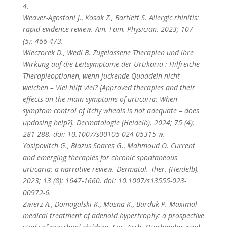
4.
Weaver-Agostoni J., Kosak Z., Bartlett S. Allergic rhinitis:
rapid evidence review. Am. Fam. Physician. 2023; 107
(5): 466-473.
Wieczorek D., Wedi B. Zugelassene Therapien und ihre
Wirkung auf die Leitsymptome der Urtikaria : Hilfreiche
Therapieoptionen, wenn juckende Quaddeln nicht
weichen – Viel hilft viel? [Approved therapies and their
effects on the main symptoms of urticaria: When
symptom control of itchy wheals is not adequate – does
updosing help?]. Dermatologie (Heidelb). 2024; 75 (4):
281-288. doi: 10.1007/s00105-024-05315-w.
Yosipovitch G., Biazus Soares G., Mahmoud O. Current
and emerging therapies for chronic spontaneous
urticaria: a narrative review. Dermatol. Ther. (Heidelb).
2023; 13 (8): 1647-1660. doi: 10.1007/s13555-023-
00972-6.
Zwierz A., Domagalski K., Masna K., Burduk P. Maximal
medical treatment of adenoid hypertrophy: a prospective