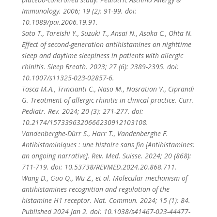
Immunology. 2006; 19 (2): 91-99. doi:
10.1089/pai.2006.19.91.
Sato T., Tareishi Y., Suzuki T., Ansai N., Asaka C., Ohta N.
Effect of second-generation antihistamines on nighttime
sleep and daytime sleepiness in patients with allergic
rhinitis. Sleep Breath. 2023; 27 (6): 2389-2395. doi:
10.1007/s11325-023-02857-6.
Tosca M.A., Trincianti C., Naso M., Nosratian V., Ciprandi
G. Treatment of allergic rhinitis in clinical practice. Curr.
Pediatr. Rev. 2024; 20 (3): 271-277. doi:
10.2174/1573396320666230912103108.
Vandenberghe-Dürr S., Harr T., Vandenberghe F.
Antihistaminiques : une histoire sans fin [Antihistamines:
an ongoing narrative]. Rev. Med. Suisse. 2024; 20 (868):
711-719. doi: 10.53738/REVMED.2024.20.868.711.
Wang D., Guo Q., Wu Z., et al. Molecular mechanism of
antihistamines recognition and regulation of the
histamine H1 receptor. Nat. Commun. 2024; 15 (1): 84.
Published 2024 Jan 2. doi: 10.1038/s41467-023-44477-