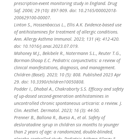
prescription-event monitoring study in England. Drug
Saf. 2006; 29 (10): 897-909. doi: 10.2165/00002018-
200629100-00007.
Linton S., Hossenbaccus L., Ellis A.K. Evidence-based use
of antihistamines for treatment of allergic conditions.
Ann. Allergy Asthma Immunol. 2023; 131 (4): 412-420.
doi: 10.1016/j.anai.2023.07.019.
Mahoney M.J., Bekibele R., Notermann S.L., Reuter T.G.,
Borman-Shoap E.C. Pediatric conjunctivitis: a review of
clinical manifestations, diagnosis, and management.
Children (Basel). 2023; 10 (5): 808. Published 2023 Apr
29. doi: 10.3390/children10050808.
Podder I., Dhabal A., Chakraborty S.S. Efficacy and safety
of up-dosed second-generation antihistamines in
uncontrolled chronic spontaneous urticaria: a review. J.
Clin. Aesthet. Dermatol. 2023; 16 (3): 44-50.
Prenner B., Ballona R., Bueso A., et al. Safety of
desloratadine syrup in children six months to younger
than 2 years of age: a randomized, double-blinded,
placebo-controlled study. Pediatric Asthma Allergy &