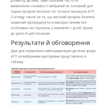
розвитку дитини, саме показник частоти
виникнення сонливості вибраний як основний для
оцінки профілю безпеки тієї чи іншої молекули АГП.
З огляду також на те, що високий профіль безпеки
зазвичай підтверджується використанням без
особ­ливих застережень у немовлят і дітей, брали
до уваги й цей показник.
Результати й обговорення
Дані для порівняння найпоширеніших дитячих форм
АГП за вибраними критеріями представлено в
таблиці.