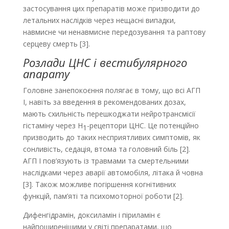
застосування цих препаратів може призводити до
летальних наслідків через нещасні випадки,
навмисне чи ненавмисне передозування та раптову
серцеву смерть [3].
Розлади ЦНС і вестибулярного
апарату
Головне занепокоєння полягає в тому, що всі АГП
І, навіть за введення в рекомендованих дозах,
мають схильність перешкоджати нейротрансмісії
гістаміну через H
-рецептори ЦНС. Це потенційно
1
призводить до таких несприятливих симптомів, як
сонливість, седація, втома та головний біль [2].
АГП І пов’язують із травмами та смертельними
наслідками через аварії автомобіля, літака й човна
[3]. Також можливе погіршення когнітивних
функцій, пам’яті та психомоторної роботи [2].
Дифенгідрамін, доксиламін і піриламін є
найпоширенішими у світі препаратами, що