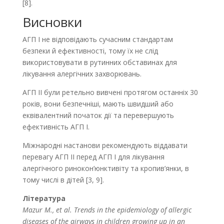
[8].
Висновки
АГП І не відповідають сучасним стандартам
безпеки й ефективності, тому їх не слід
використовувати в рутинних обставинах для
лікування алергічних захворювань.
АГП ІІ були ретельно вивчені протягом останніх 30
років, вони безпечніші, мають швидший або
еквівалентний початок дії та перевершують
ефективність АГП І.
Міжнародні настанови рекомендують віддавати
перевагу АГП ІІ перед АГП І для лікування
алергічного ринокон’юнктивіту та кропив’янки, в
тому числі в дітей [3, 9].
Література
Mazur
M
.,
et
al
.
Trends in the epidemiology of allergic
diseases of the airways in children growing up in an