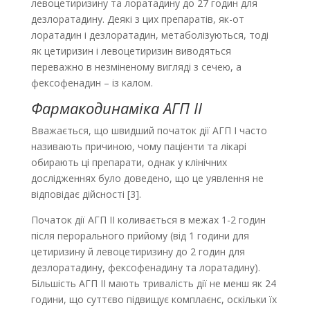
левоцетиризину та лоратадину до 27 годин для
дезлоратадину. Деякі з цих препаратів, як-от
лоратадин і дезлоратадин, метаболізуються, тоді
як цетиризин і левоцетиризин виводяться
переважно в незміненому вигляді з сечею, а
фексофенадин – із калом.
Фармакодинаміка АГП ІІ
Вважається, що швидший початок дії АГП І часто
називають причиною, чому пацієнти та лікарі
обирають ці препарати, однак у клінічних
дослідженнях було доведено, що це уявлення не
відповідає дійсності [3].
Початок дії АГП ІІ коливається в межах 1-2 годин
після перорального прийому (від 1 години для
цетиризину й левоцетиризину до 2 годин для
дезлоратадину, фексофенадину та лоратадину).
Більшість АГП ІІ мають тривалість дії не менш як 24
години, що суттєво підвищує комплаєнс, оскільки їх