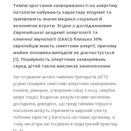
Темпи зростання захворюваності на алергічну
патологію набувають характеру епідемії та
зумовлюють значні медико-соціальні й
економічні втрати. Згідно з дослідженнями
Європейської академії алергології та
клінічної імунології (EAACI) близько 30%
європейців мають симптоми алергії, причому
майже половина випадків не діагностується
[1]. Поширеність алергічних захворювань
серед дітей також викликає занепокоєння.
Застосування антигістамінних препаратів (АГП)
усуває поширені симптоми алергічних захворювань
(чхання, ринорею, утворення слизу з носа, свербіж
шкіри тощо). Водночас результатами численних
досліджень доведено, що представники першого
покоління можуть спричиняти широкий спектр
побічних ефектів у багатьох системах організму, в
тому числі при застосуванні в педіатричній практиці
[2, 3].