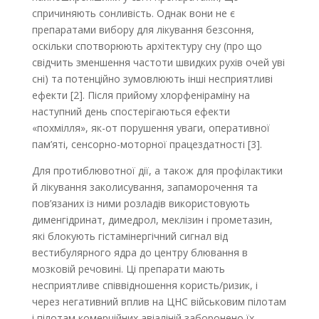
спричиняють сонливість. Однак вони не є
препаратами вибору для лікування безсоння,
оскільки спотворюють архітектуру сну (про що
свідчить зменшення частоти швидких рухів очей уві
сні) та потенційно зумовлюють інші несприятливі
ефекти [2]. Після прийому хлорфеніраміну на
наступний день спостерігаються ефекти
«похмілля», як-от порушення уваги, оперативної
пам’яті, сенсорно-моторної працездатності [3].
Для протиблювотної дії, а також для профілактики
й лікування заколисування, запаморочення та
пов’язаних із ними розладів використовують
дименгідринат, димедрол, меклізин і прометазин,
які блокують гістамінергічний сигнал від
вестибулярного ядра до центру блювання в
мозковій речовині. Ці препарати мають
несприятливе співвідношення користь/ризик, і
через негативний вплив на ЦНС військовим пілотам
і пілотам комерційних авіаліній заборонено їх