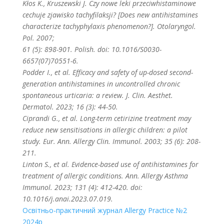
Kłos K., Kruszewski J. Czy nowe leki przeciwhistaminowe
cechuje zjawisko tachyfilaksji? [Does new antihistamines
characterize tachyphylaxis phenomenon?]. Otolaryngol.
Pol. 2007;
61 (5): 898-901. Polish. doi: 10.1016/S0030-
6657(07)70551-6.
Podder I., et al. Efficacy and safety of up-dosed second-
generation antihistamines in uncontrolled chronic
spontaneous urticaria: a review. J. Clin. Aesthet.
Dermatol. 2023; 16 (3): 44-50.
Ciprandi G., et al. Long-term cetirizine treatment may
reduce new sensitisations in allergic children: a pilot
study. Eur. Ann. Allergy Clin. Immunol. 2003; 35 (6): 208-
211.
Linton S., et al. Evidence-based use of antihistamines for
treatment of allergic conditions. Ann. Allergy Asthma
Immunol. 2023; 131 (4): 412-420. doi:
10.1016/j.anai.2023.07.019.
Освітньо-практичний журнал Allergy Practice №2
2024р