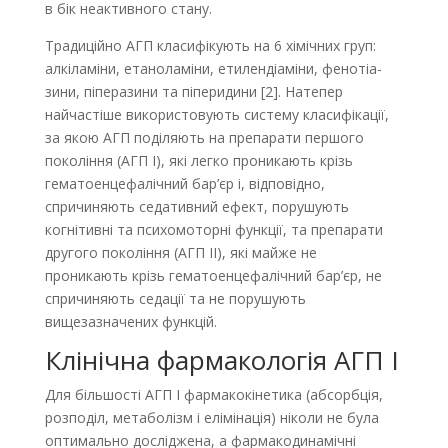
в бік не­активного стану.
Традиційно АГП класифікують на 6 хімічних груп:
алкіламіни, етаноламіни, етилендіаміни, фенотіа­-
зини, піперазини та піперидини [2]. Натепер
найчастіше використовують систему класифікації,
за якою АГП поділяють на препарати першого
покоління (АГП І), які легко проникають крізь
гематоенцефалічний бар’єр і, відповідно,
спричиняють седативний ефект, порушують
когнітивні та психомоторні функції, та препарати
другого покоління (АГП ІІ), які майже не
проникають крізь гематоенцефалічний бар’єр, не
спричиняють седації та не порушують
вищезазначених функцій.
Клінічна фармакологія АГП І
Для більшості АГП І фармакокінетика (абсорбція,
розподіл, метаболізм і елімінація) ніколи не була
оптимально досліджена, а фармакодинамічні