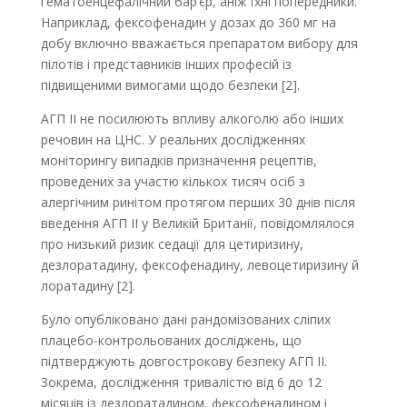
гематоенцефалічний бар’єр, аніж їхні попередники.
Наприклад, фексофенадин у дозах до 360 мг на
добу включно вважається препаратом вибору для
пілотів і представників інших професій із
підвищеними вимогами щодо безпеки [2].
АГП ІІ не посилюють впливу алкоголю або інших
речовин на ЦНС. У реальних дослідженнях
моніторингу випадків призначення рецептів,
проведених за участю кількох тисяч осіб з
алергічним ринітом протягом перших 30 днів після
введення АГП ІІ у Великій Британії, повідомлялося
про низький ризик седації для цетиризину,
дезлоратадину, фексофенадину, левоцетиризину й
лоратадину [2].
Було опубліковано дані рандомізованих сліпих
плацебо-контрольованих досліджень, що
підтверджують довгострокову безпеку АГП ІІ.
Зокрема, дослідження тривалістю від 6 до 12
місяців із дезлоратадином, фексофенадином і