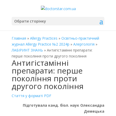
Обрати сторінку
Главная
»
Allergy Practices
»
Освітньо-практичний
журнал Allergy Practice №2 2024р
»
Алергологія
»
ЛАБІРИНТ ЗНАНЬ
» Антигістамінні препарати:
перше покоління проти другого покоління
Антигістамінні
препарати: перше
покоління проти
другого покоління
Стаття у форматі PDF
Підготувала канд. біол. наук Олександра
Демецька