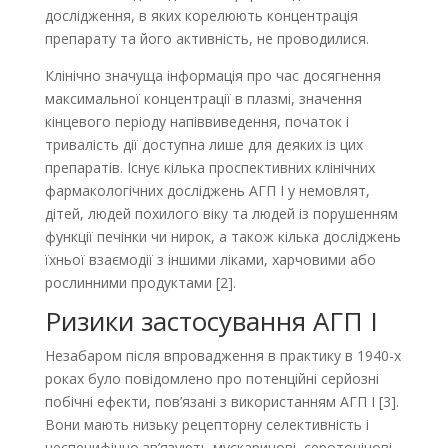
дослід­ження, в яких корелюють концентрація
препарату та його активність, не проводилися.
Клінічно значуща інформація про час досягнення
максимальної концентрації в плазмі, значення
кінцевого періоду напіввиведення, початок і
тривалість дії доступна лише для деяких із цих
препаратів. Існує кілька проспективних клінічних
фармакологічних досліджень АГП І у немовлят,
дітей, людей похилого віку та людей із порушенням
функції печінки чи нирок, а також кілька досліджень
їхньої взаємодії з іншими ліками, харчовими або
рослинними продуктами [2].
Ризики застосування АГП І
Незабаром після впровадження в практику в 1940-х
роках було повідомлено про потенційні серйозні
побічні ефекти, пов’язані з використанням АГП І [3].
Вони мають низьку рецепторну селективність і
неспецифічно зв’язують мускаринові, серотонінові