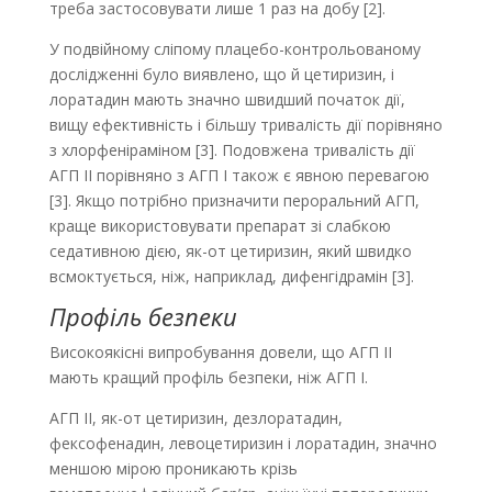
треба застосовувати лише 1 раз на добу [2].
У подвійному сліпому плацебо-контрольованому
дослідженні було виявлено, що й цетиризин, і
лоратадин мають значно швидший початок дії,
вищу ефективність і більшу тривалість дії порівняно
з хлорфеніраміном [3]. Подовжена тривалість дії
АГП ІІ порівняно з АГП І також є явною перевагою
[3]. Якщо потрібно призначити пероральний АГП,
краще використовувати препарат зі слабкою
седативною дією, як-от цетиризин, який швидко
всмоктується, ніж, наприклад, дифенгідрамін [3].
Профіль безпеки
Високоякісні випробування довели, що АГП ІІ
мають кращий профіль безпеки, ніж АГП І.
АГП ІІ, як-от цетиризин, дезлоратадин,
фексофенадин, левоцетиризин і лоратадин, значно
меншою мірою проникають крізь