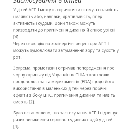
Застосування в дітей
У дітей АГП І можуть спричиняти втому, сонливість
і млявість або, навпаки, дратівливість, гіпер­
активність і судоми. Вони також можуть
призводити до пригнічення дихання й апное уві сні
[4].
Через свою дію на холінергічні рецептори АГП І
можуть зумовлювати затуманення зору та сухість у
роті.
Зокрема, прометазин отримав попередження про
чорну скриньку від Управління США з конт­ролю
продовольства та медикаментів (FDA) щодо його
використання в маленьких дітей через побічні
ефекти з боку ЦНС, пригнічення дихання та навіть
смерть [2].
Було встановлено, що застосування АГП І підвищує
ризик виникнення серцево-судинних подій у дітей
[4].