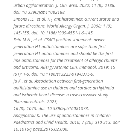
urban agglomeration. J. Clin. Med. 2022; 11 (8): 2188.
doi: 10.3390/jcm11082188.
Simons F.E., et al. H
antihistamines: current status and
1
future directions. World Allergy Organ. J. 2008; 1 (9):
145-155. doi: 10.1186/1939-4551-1-9-145.
Fein M.N., et al. CSACI position statement: newer
generation H1-antihistamines are safer than first-
generation H1-antihistamines and should be the first-
line antihistamines for the treatment of allergic rhinitis
and urticaria. Allergy Asthma Clin. Immunol. 2019; 15
(61): 1-6. doi: 10.1186/s13223-019-0375-9.
Ju K., et al. Association between first-generation
antihistamine use in children and cardiac arrhythmia
and ischemic heart disease: a case-crossover study.
Pharmaceuticals. 2023;
16 (8): 1073. doi: 10.3390/ph16081073.
Anagnostou К. The use of antihistamines in children.
Paediatrics and Child Health. 2016; 7 (26): 310-313. doi:
10.1016/j.paed.2016.02.006.