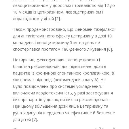
левоцетиризином у дорослих і тривалістю від 12 до
18 місяців із цетиризином, левоцетиризином і
лоратадином у дітей [2].
Також продемонстровано, що феномен тахіфілаксії
для антигістамінного ефекту цетиризину в дозі 10
мг на день і левоцетиризину 5 мг на день не
спостерігався протягом 180-ден­ного лікування [6].
Цетиризин, фексофенадин, левоцетиризин і
біластин рекомендовані для підвищення дози в
пацієнтів із хронічною спонтанною кропив’янкою, в
яких немає відповіді (рекомендація класу А). Не
було повідомлень про системні ускладнення,
включаючи кардіотоксичність, у разі застосування
цих препаратів у дозах, вищих за рекомендовані.
При цьому збільшення дози лише цетиризину та
рупатадину підтверджено як ефективне й безпечне
для дітей [7].