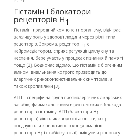
Гістамін і блокатори
рецепторів Н
1
Гістамін, природний компонент організму, віді­-грає
важливу роль у здоров’ї людини через різні типи
рецепторів. Зокрема, рецептор H
є
1
нейромедіатором, сприяє регуляції циклу сну та
неспання, бере участь у процесах пізнання й пам’яті
тощо [2]. Водночас відомо, що гістамін є біогенним
аміном, вивільнення котрого призводить до
алергічних ринокон’юнктивальних симптомів, а
також кропив’янки [3].
АГП – специфічна група протиалергічних лікарських
засобів, фармакологічним ефектом яких є блокада
рецепторів гістаміну. АГП (блокатори H
–
1
рецепторів) діють як зворотні агоністи, котрі
поєднуються з неактивною конформацією
рецептора H
і стабілізують її, зміщуючи рівновагу
1