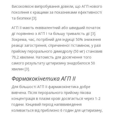
Високоякісні випробування довели, що АГП нового
покоління є кращими за показниками ефективності
та безпеки [3].
АГП ІІ мають еквівалентний або швидший початок
дії порівняно з АГП I та більшу тривалість дії [3].
Зокрема, час, потрібний для індукції 50% зниження
реакції загострення, спричиненої гістаміном, у разі
прийому перорального димедролу (50 мг) становив
79,2 хвилини. Натомість для досягнення того
самого результату цетиризину знадобилося 50
хвилин [3].
Фармакокінетика АГП ІІ
Для більшості АГП ІІ фармакокінетика добре
вивчена. Після перорального прийому пікова
концентрація в плазмі крові досягається через 1-2
години. Кінцевий період напіввиведення
коливається від приблизно 6 годин для цетиризину,