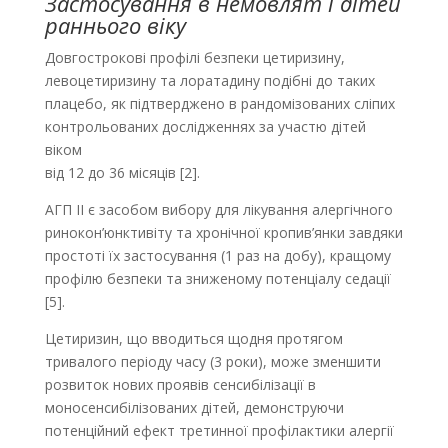
Застосування в немовлят і дітей
раннього віку
Довгострокові профілі безпеки цетиризину,
левоцетиризину та лоратадину подібні до таких
плацебо, як підтверджено в рандомізованих сліпих
контрольованих дослідженнях за участю дітей
віком
від 12 до 36 місяців [2].
АГП ІІ є засобом вибору для лікування алергічного
ринокон’юнктивіту та хронічної кропив’янки завдяки
простоті їх застосування (1 раз на добу), кращому
профілю безпеки та зниженому потенціалу седації
[5].
Цетиризин, що вводиться щодня протягом
тривалого періоду часу (3 роки), може зменшити
розвиток нових проявів сенсибілізації в
моносенсибілізованих дітей, демонструючи
потенційний ефект третинної профілактики алергії