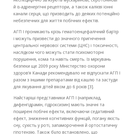
й α-адренергічні рецептори, а також калієві іонні
канали серця, що призводить до де­яких потенційно
небезпечних для життя побічних ефектів.
АГП І проникають крізь гематоенцефалічний бар’єр
і можуть призвести до значного пригнічення
центральної нервової системи (ЦНС) і токсичності,
наслідком чого можуть стати психомоторні
порушення, кома та навіть смерть. Із міркувань
безпеки ще 2009 року Міністерство охорони
здоров’я Канади рекомендувало не відпускати АГП І
разом з іншими препаратами від кашлю та застуди
для лікування дітей віком до 6 років [3].
Найстаріші представники АГП І (наприклад,
дифенгідрамін, гідроксизин) мають значні та
поширені побічні ефекти, включаючи седативний
ефект, зниження когнітивних функцій, погану якість
сну, сухість у роті, запаморочення й ортостатичну
гіпотензію. Також було встановлено, що