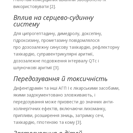
використовувати [2].
Вплив на серцево-судинну
систему
Для ципрогептадину, димедролу, доксепіну,
гідроксизину, прометазину повідомлялося
про дозозалежну синусову тахікардію, рефлекторну
тахікардію, суправентрикулярні аритмії,
дозозалежне подовження інтервалу QTc і
шлуночкові аритмії [3].
Передозування й токсичність
Дифенгідрамін та інші АГП І є лікарськими засобами,
якими задокументовано зловживають, і
передозування може призвести до значних анти­
холінергічних ефектів, включаючи лихоманку,
припливи, розширення зіниць, затримку сечі,
тахікардію, гіпотензію та кому [3].