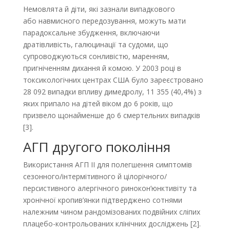
Немовлята й діти, які зазнали випадкового
або навмисного передозування, можуть мати
парадоксальне збудження, включаючи
дратівливість, галюцинації та судоми, що
супроводжуються сонливістю, маренням,
пригніченням дихання й комою. У 2003 році в
токсикологічних центрах США було зареєстровано
28 092 випадки впливу димедролу, 11 355 (40,4%) з
яких припало на дітей віком до 6 років, що
призвело щонайменше до 6 смертельних випадків
[3].
АГП другого покоління
Використання АГП ІІ для полегшення симптомів
сезонного/інтермітивного й цілорічного/
персистивного алергічного ринокон’юнктивіту та
хронічної кропив’янки підтверджено сотнями
належним чином рандомізованих подвійних сліпих
плацебо-контрольованих клінічних досліджень [2].