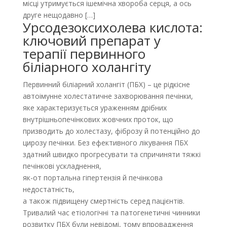
місці утримується ішемічна хвороба серця, а ось
друге нещодавно […]
Урсодезоксихолева кислота:
ключовий препарат у
терапії первинного
біліарного холангіту
Первинний біліарний холангіт (ПБХ) – це рідкісне
автоімунне холестатичне захворювання печінки,
яке характеризується ураженням дрібних
внутрішньопечінкових жовчних проток, що
призводить до холестазу, фіброзу й потенційно до
цирозу печінки. Без ефективного лікування ПБХ
здатний швидко прогресувати та спричиняти тяжкі
печінкові ускладнення,
як-от портальна гіпертензія й печінкова
недостатність,
а також підвищену смертність серед пацієнтів.
Тривалий час етіологічні та патогенетичні чинники
розвитку ПБХ були невідомі, тому впровадження