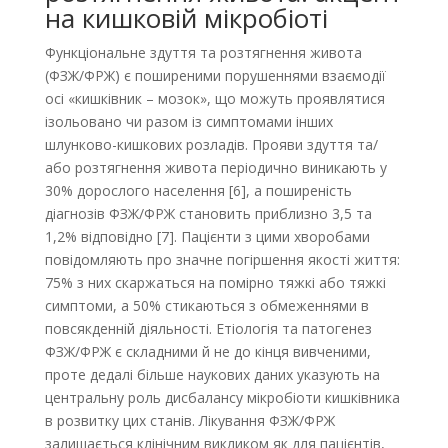
на кишковій мікробіоті
Функціональне здуття та розтягнення живота
(ФЗЖ/ФРЖ) є поширеними порушеннями взаємодії
осі «кишківник – мозок», що можуть проявлятися
ізольовано чи разом із симптомами інших
шлунково-кишкових розладів. Прояви здуття та/
або розтягнення живота періодично виникають у
30% дорослого населення [6], а поширеність
діагнозів ФЗЖ/ФРЖ становить приблизно 3,5 та
1,2% відповідно [7]. Пацієнти з цими хворобами
повідомляють про значне погіршення якості життя:
75% з них скаржаться на помірно тяжкі або тяжкі
симптоми, а 50% стикаються з обмеженнями в
повсякденній діяльності. Етіологія та патогенез
ФЗЖ/ФРЖ є складними й не до кінця вивченими,
проте дедалі більше наукових даних указують на
центральну роль дисбалансу мікробіоти кишківника
в розвитку цих станів. Лікування ФЗЖ/ФРЖ
залишається клінічним викликом як для пацієнтів,