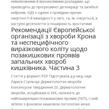
невиліковними й виснажливими розладами, що
призводять до прогресивної дегенерації та загибелі
нейронів. НДЗ є однією з провідних причин
смертності й інвалідності у світі, та, як очікується, в
наступні десятиліття їх поширеність зростатиме.
Рекомендації Європейської
організації з хвороби Крона
та неспецифічного
виразкового коліту щодо
позакишкових проявів
запальних хвороб
кишківника. Частина 3
Стаття у форматі PDF Підготувала д-р мед. наук
Лариса Стрільчук Дерматологічні хвороби
Консенсусне твердження 20. Дерматологічні
хвороби, асоційовані із ЗХК, належать до
найпоширеніших позакишкових проявів (ПКП), і їхній
зв’язок з фоновою кишковою патологією може