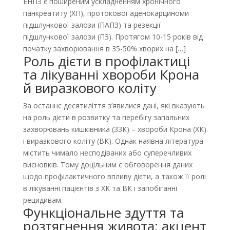
ЕНПЗ є поширеним ускладненням хронічного
панкреатиту (ХП), протокової аденокарциноми
підшлункової залози (ПАПЗ) та резекції
підшлункової залози (ПЗ). Протягом 10-15 років від
початку захворювання в 35-50% хворих на […]
Роль дієти в профілактиці
та лікуванні хвороби Крона
й виразкового коліту
За останнє десятиліття з’явилися дані, які вказують
на роль дієти в розвитку та перебігу запальних
захворювань кишківника (ЗЗК) – хвороби Крона (ХК)
і виразкового коліту (ВК). Однак наявна література
містить чимало несподіваних або суперечливих
висновків. Тому доцільним є обговорення даних
щодо профілактичного впливу дієти, а також її ролі
в лікуванні пацієнтів з ХК та ВК і запобіганні
рецидивам.
Функціональне здуття та
розтягнення живота: акцент