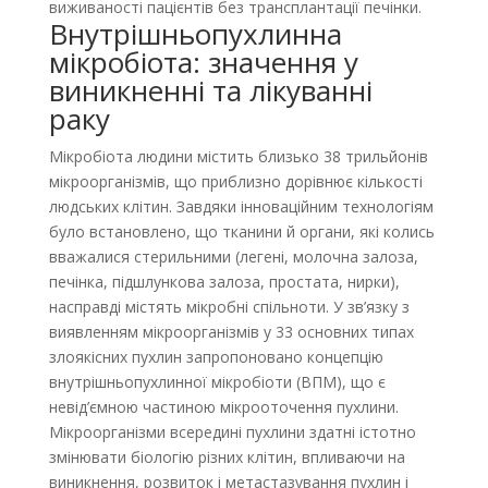
виживаності пацієнтів без трансплантації печінки.
Внутрішньопухлинна
мікробіота: значення у
виникненні та лікуванні
раку
Мікробіота людини містить близько 38 трильйонів
мікроорганізмів, що приблизно дорівнює кількості
людських клітин. Завдяки інноваційним технологіям
було встановлено, що тканини й органи, які колись
вважалися стерильними (легені, молочна залоза,
печінка, підшлункова залоза, простата, нирки),
насправді містять мікробні спільноти. У зв’язку з
виявленням мікроорганізмів у 33 основних типах
злоякісних пухлин запропоновано концепцію
внутрішньопухлинної мікробіоти (ВПМ), що є
невід’ємною частиною мікрооточення пухлини.
Мікроорганізми всередині пухлини здатні істотно
змінювати біологію різних клітин, впливаючи на
виникнення, розвиток і метастазування пухлин і