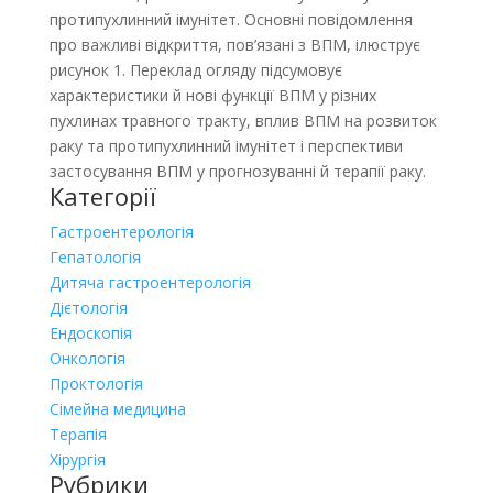
протипухлинний імунітет. Основні повідомлення
про важливі відкриття, пов’язані з ВПМ, ілюструє
рисунок 1. Переклад огляду підсумовує
характеристики й нові функції ВПМ у різних
пухлинах травного тракту, вплив ВПМ на розвиток
раку та протипухлинний імунітет і перспективи
застосування ВПМ у прогнозуванні й терапії раку.
Категорії
Гастроентерологія
Гепатологія
Дитяча гастроентерологія
Дієтологія
Ендоскопія
Онкологія
Проктологія
Сімейна медицина
Терапія
Хірургія
Рубрики