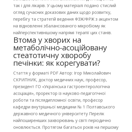
так і для лікарів. У цьому матеріалі подано стислий
огляд сучасних доказових даних щодо розвитку,
перебігу та стратегій ведення ФЗЖ/ФРЖ з акцентом
на відновленні збалансованого мікробіому як
найперспективнішому напрямі терапії цих станів.
Втома у хворих на
метаболічно-асоційовану
стеатотичну хворобу
печінки: як корегувати?
Стаття у форматі PDF Автор: Ігор Миколайович
СКРИПНИК, доктор медичних наук, професор,
президент ГО «Українська гастроентерологічна
асоціація», проректор із науково-педагогічної
роботи та післядипломної освіти, професор
кафедри внутрішньої медицини № 1 Полтавського
державного медичного університету Перелік
найпоширеніших захворювань у світі періодично
оновлюється. Протягом багатьох років на першому