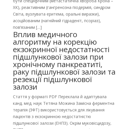
бути специфічним (метастатична хвороба Крона –
ХК), реактивним (гангренозна піодермія, синдром
Світа, вузлувата еритема, оральні виразки),
асоційованим (нагнійний гідраденіт, псоріаз),
пов’язаним […]
Вплив медичного
алгоритму на корекцію
екзокринної недостатності
підшлункової залози при
хронічному панкреатиті,
раку підшлункової залози та
резекції підшлункової
залози
Стаття у форматі PDF Переклала й адаптувала
канд. мед. наук Тетяна Можина Замісна ферментна
терапія (ЗФТ) використовується для лікування
пацієнтів з екзокринною недостатністю
підшлункової залози (ЕНПЗ). Окрім муковісцидозу,