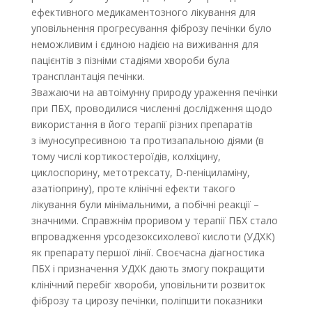
ефективного медикаментозного лікування для
уповільнення прогресування фіброзу печінки було
неможливим і єдиною надією на виживання для
пацієнтів з пізніми стадіями хвороби була
трансплантація печінки.
Зважаючи на автоімунну природу ураження печінки
при ПБХ, проводилися численні дослідження щодо
використання в його терапії різних препаратів
з імуносупресивною та протизапальною діями (в
тому числі кортикостероїдів, колхіцину,
циклоспорину, метотрексату, D-пеніциламіну,
азатіоприну), проте клінічні ефекти такого
лікування були мінімальними, а побічні реакції –
значними. Справжнім проривом у терапії ПБХ стало
впровадження урсодезоксихолевої кислоти (УДХК)
як препарату першої лінії. Своєчасна діагностика
ПБХ і призначення УДХК дають змогу покращити
клінічний перебіг хвороби, уповільнити розвиток
фіброзу та цирозу печінки, поліпшити показники