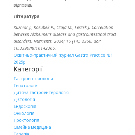
відповідь.
Література
Kuźniar J., Kozubek P., Czaja M., Leszek J. Correlation
between Alzheimer’s disease and gastrointestinal tract
disorders. Nutrients. 2024; 16 (14): 2366. doi:
10.3390/nu16142366.
Освітньо-практичний журнал Gastro Practice №1
2025р.
Категорії
Гастроентерологія
Гепатологія
Дитяча гастроентерологія
Дієтологія
Ендоскопія
Онкологія
Проктологія
Сімейна медицина
Терапія