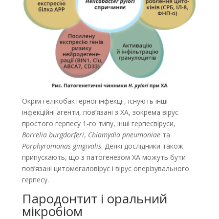
Окрім гелікобактерної інфекції, існують інші
інфекційні агенти, пов’язані з ХА, зокрема вірус
простого герпесу 1-го типу, інші герпесвіруси,
Borrelia burgdorferi
,
Chlamydia pneumoniae
та
Porphyromonas gingivalis
. Деякі дослідники також
припускають, що з патогенезом ХА можуть бути
пов’язані цитомегаловірус і вірус оперізувального
герпесу.
Пародонтит і оральний
мікробіом