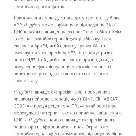
гелікобактерної інфекції.
Накопичення амілоїду є наслідком протеолізу білка
АРР.
H. pylori
може спричиняти відкладання βА в
ЦНС шляхом підвищення експресії цього білка. Крім
того, за гелікобактерної інфекції збільшується
експресія ApoE4, який підвищує ризик ХА, та
зменшується експресія ApoE2, що знижує ризик
цього НДЗ. Цей дисбаланс може призводити до
порушення функціонування мікроглії, синапсів і
виникнення розладів ліпідного та глюкозного
гомеостазу.
H. pylori
підвищує експресію генів, пов’язаних з
ризиком нейродегенерації, як-от BIN1, Clu, ABCA7 і
CD33. Активація рецептора TRL-4, який розпізнає
молекулярні патерни, також спричиняє запалення в
ЦНС, а
H. pylori
значно підвищує експресію цього
рецептора в інфікованих клітинах. Окрім того,
геліко­бактерна інфекція зумовлює підвищення рівня