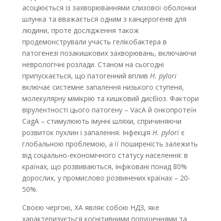
асоціюється із захворюваннями слизової оболонки
шлунка та вважається одним з канцерогенів для
людини, проте дослідження також
продемонстрували участь гелікобактера в
патогенезі позакишкових захворювань, включаючи
неврологічні розлади. Станом на сьогодні
припускається, що патогенний вплив
H. pylori
включає системне запалення низького ступеня,
молекулярну мімікрію та кишковий дисбіоз. Фактори
вірулентності цього патогену – VacA й онкопротеїн
CagA – стимулюють імунні шляхи, спричиняючи
розвиток пухлин і запалення. Інфекція
H. pylori
є
глобальною проблемою, а її поширеність залежить
від соціально-економічного статусу
населення: в
країнах, що розвиваються, інфіковані понад 80%
дорослих, у промислово розвинених країнах – 20-
50%.
Своєю чергою, ХА являє собою НДЗ, яке
характеризується когнітивними порушеннями та