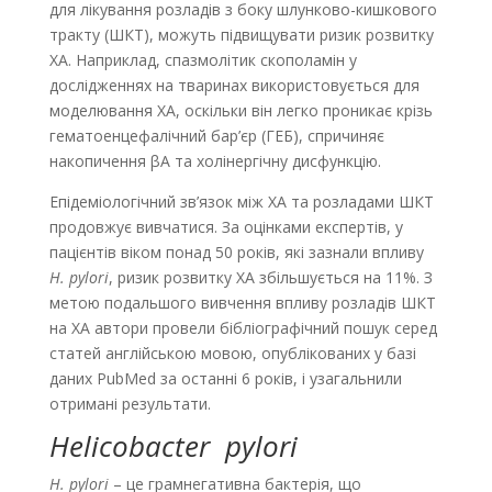
для лікування розладів з боку шлунково-кишкового
тракту (ШКТ), можуть підвищувати ризик розвитку
ХА. Наприклад, спазмолітик скополамін у
дослідженнях на тваринах використовується для
моделювання ХА, оскільки він легко проникає крізь
гематоенцефалічний бар’єр (ГЕБ), спричиняє
накопичення βА та холінергічну дисфункцію.
Епідеміологічний зв’язок між ХА та розладами ШКТ
продовжує вивчатися. За оцінками експертів, у
пацієнтів віком понад 50 років, які зазнали впливу
H. pylori
, ризик розвитку ХА збільшується на 11%. З
метою подальшого вивчення впливу розладів ШКТ
на ХА автори провели бібліографічний пошук серед
статей англійською мовою, опублікованих у базі
даних PubMed за останні 6 років, і узагальнили
отримані результати.
Helicobacter pylori
H. pylori
– це грамнегативна бактерія, що