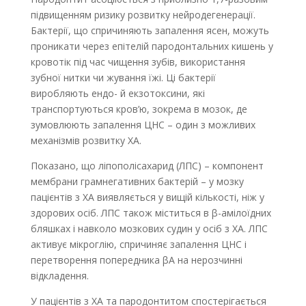
підвищенням ризику розвитку нейродегенерації.
Бактерії, що спричиняють запалення ясен, можуть
проникати через епітелій пародонтальних кишень у
кровотік під час чищення зубів, використання
зубної нитки чи жування їжі. Ці бактерії
виробляють ендо- й екзотоксини, які
транспортуються кров’ю, зокрема в мозок, де
зумовлюють запалення ЦНС – один з можливих
механізмів розвитку ХА.
Показано, що ліпополісахарид (ЛПС) – компонент
мембрани грамнегативних бактерій – у мозку
пацієнтів з ХА виявляється у вищій кількості, ніж у
здорових осіб. ЛПС також міститься в β-амілоїдних
бляшках і навколо мозкових судин у осіб з ХА. ЛПС
активує мікроглію, спричиняє запалення ЦНС і
перетворення попередника βА на нерозчинні
відкладення.
У пацієнтів з ХА та пародонтитом спостерігається