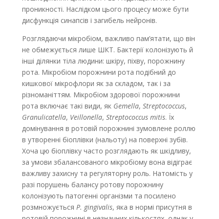
проникності. Наслідком цього процесу може бути
дисфункція синапсів і загибель нейронів.
Розглядаючи мікробіом, важливо пам’ятати, що він
не обмежується лише ШКТ. Бактерії колонізують й
інші ділянки тіла людини: шкіру, піхву, порожнину
рота. Мікробіом порожнини рота подібний до
кишкової мікрофлори як за складом, так і за
різноманіттям. Мікробіом здорової порожнини
рота включає такі види, як
Gemella
,
Streptococcus
,
Granulicatella
,
Veillonella
,
Streptococcus mitis
. Їх
домінування в ротовій порожнині зумовлене роллю
в утворенні біоплівки (нальоту) на поверхні зубів.
Хоча цю біоплівку часто розглядають як шкідливу,
за умови збалансованого мікробіому вона відіграє
важливу захисну та регуляторну роль. Натомість у
разі порушень балансу ротову порожнину
колонізують патогенні організми та посилено
розмножується
P. gingivalis
, яка в нормі присутня в
ротовій порожнині в незначних кількостях, однак у