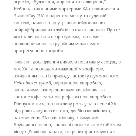
агресію, збудження, марення та галюцинації.
Нейропатологічними маркерами ХА є накопичення
β-амілоїду (βА) в паренхімі мозку та судинній
системі, наявність внутрішньонейрональних
нейрофібрилярних клубків і втрата синапсів. Проте
досі залишається незрозумілим, що саме є
першопричиною та рушійним механізмом
прогресування хвороби.
Численні дослідження виявили позитивну асоціацію
між ХА та розладами кишкової мікрофлори,
вживанням ліків із приводу гастриту (зумовленого
Helicobacter pylori)
, виразковою хворобою,
запальними захворюваннями кишківника та
гастроезофагеальною рефлюксною хворобою.
Припускається, що важливу роль у патогенезі ХА
відіграють імунна система, дисбіоз кишківника,
накопичення βА в кишківнику, стимуляція
блукливого нерва, запальні процеси та метаболізм
ліпідів. Деякі препарати, котрі використовуються