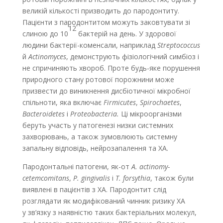
великій кількості призводить до пародонтиту.
Пацієнти з пародонтитом можуть заковтувати зі
12
слиною до 10
бактерій на день. У здорової
людини бактерії-коменсали, наприклад
Streptococcus
й
Actinomyces
, демонструють фізіологічний симбіоз і
не спричиняють хвороб. Проте будь-яке порушення
природного стану ротової порожнини може
призвести до виникнення дисбіотичної мікробної
спільноти, яка включає
Firmicutes
,
Spirochaetes
,
Bacteroidetes
і
Proteobacteria.
Ці мікроорганізми
беруть участь у патогенезі низки системних
захворювань, а також зумовлюють системну
запальну відповідь, нейрозапалення та ХА.
Пародонтальні патогени, як-от
A. actinomy­
cetemcomitans
,
P. gingivalis
і
T. forsythia
, також були
виявлені в пацієнтів з ХА. Пародонтит слід
розглядати як модифікований чинник ризику ХА
у зв’язку з наявністю таких бактеріальних молекул,