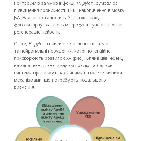
нейтрофілів за умов інфекції
H. pylori
, зумовлює
підвищення проникності ГЕБ і накопичення в мозку
βА. Надлишок галектину-3 також знижує
фагоцитарну здатність макрофагів, уповільнюючи
регенерацію нейронів.
Отже,
H. pylori
спричиняє численні системні
та нейрональні порушення, котрі потенційно
прискорюють розвиток ХА (рис.). Вплив цієї інфекції
на запалення, генетичну експресію та бар’єрні
системи організму є важливими патогенетичними
механізмами, що потребують подальшого
вивчення.