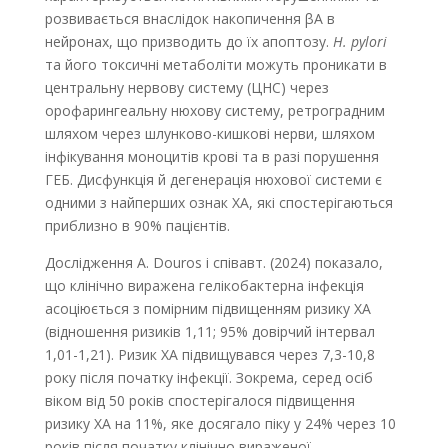
розвивається внаслідок накопичення βА в
нейронах, що призводить до їх апоптозу.
H. pylori
та його токсичні метаболіти можуть проникати в
центральну нервову систему (ЦНС) через
орофарингеальну нюхову систему, ретроградним
шляхом через шлунково-кишкові нерви, шляхом
інфікування моноцитів крові та в разі порушення
ГЕБ. Дисфункція й дегенерація нюхової системи є
одними з найперших ознак ХА, які спостерігаються
приблизно в 90% пацієнтів.
Дослідження А. Douros і співавт. (2024) показало,
що клінічно виражена гелікобактерна інфекція
асоціюється з помірним підвищенням ризику ХА
(відношення ризиків 1,11; 95% довірчий інтервал
1,01-1,21). Ризик ХА підвищувався через 7,3-10,8
року після початку інфекції. Зокрема, серед осіб
віком від 50 років спостерігалося підвищення
ризику ХА на 11%, яке досягало піку у 24% через 10
років після початку клінічно вираженої