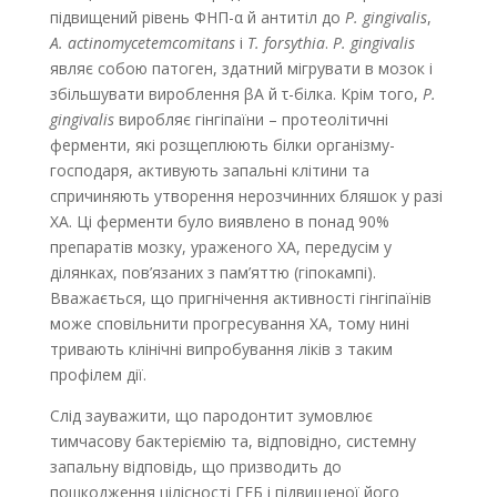
підвищений рівень ФНП-α й антитіл до
P. gingivalis
,
A. actinomycetemcomitans
і
T. forsythia
.
P. gingivalis
являє собою патоген, здатний мігрувати в мозок і
збільшувати вироблення βА й τ-білка. Крім того,
P.
gingivalis
виробляє гінгіпаїни – протеолітичні
ферменти, які розщеплюють білки організму-
господаря, активують запальні клітини та
спричиняють утворення нерозчинних бляшок у разі
ХА. Ці ферменти було виявлено в понад 90%
препаратів мозку, ураженого ХА, передусім у
ділянках, пов’язаних з пам’яттю (гіпокампі).
Вважається, що пригнічення активності гінгіпаїнів
може сповільнити прогресування ХА, тому нині
тривають клінічні випробування ліків з таким
профілем дії.
Слід зауважити, що пародонтит зумовлює
тимчасову бактеріємію та, відповідно, системну
запальну відповідь, що призводить до
пошкодження цілісності ГЕБ і підвищеної його