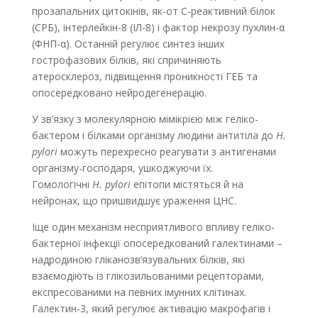
прозапальних цитокінів, як-от С-реактивний білок
(СРБ), інтерлейкін-8 (ІЛ-8) і фактор некрозу пухлин-α
(ФНП-α). Останній регулює синтез інших
гострофазових білків, які спричиняють
атеросклероз, підвищення проникності ГЕБ та
опосередковано нейродегенерацію.
У зв’язку з молекулярною мімікрією між геліко­
бактером і білками організму людини антитіла до
H.
pylori
можуть перехресно реагувати з анти­генами
організму-господаря, ушкоджуючи їх.
Гомологічні
H. pylori
епітопи містяться й на
нейронах, що пришвидшує ураження ЦНС.
Іще один механізм несприятливого впливу геліко­
бактерної інфекції опосередкований галектинами –
надродиною гліканозв’язувальних білків, які
взаємодіють із глікозильованими рецепторами,
експресованими на певних імунних клітинах.
Галектин-3, який регулює активацію макрофагів і