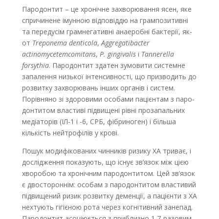
Пародонтит – це хронічне захворювання ясен, яке
спричинене імунною відповіддю на грампозитивні
та передусім грамнегативні анаеробні бактерії, як-
от
Treponema denticola
,
Aggregatibacter
actinomycetemcomitans
,
P. gingivalis
і
Tannerella
forsythia
. Пародонтит здатен зумовити системне
запалення низької інтенсивності, що призводить до
розвитку захворювань інших органів і систем.
Порівняно зі здоровими особами пацієнтам з паро­
донтитом властиві підвищені рівні прозапальних
медіаторів (ІЛ-1 і -6, СРБ, фібриноген) і більша
кількість нейтрофілів у крові.
Пошук модифікованих чинників ризику ХА триває, і
дослідження показують, що існує зв’язок між цією
хворобою та хронічним пародонтитом. Цей зв’язок
є двостороннім: особам з пародонтитом властивий
підвищений ризик розвитку деменції, а пацієнти з ХА
нехтують гігієною рота через когнітивний занепад.
Пародонтит асоціюється з приблизно 1,7-разовим