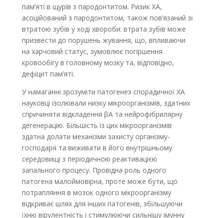
пам’яті в щурів з пародонтитом. Ризик ХА,
асоційований з пародонтитом, також пов’язаний зі
втратою зубів у ході хвороби: втрата зубів може
призвести до порушень жування, що, впливаючи
на харчовий статус, зумовлює погіршення
кровообігу в головному мозку та, відповідно,
дефіцит пам’яті.
У намаганні зрозуміти патогенез спорадичної ХА
науковці ізолювали низку мікроорганізмів, здатних
спричиняти відкладення βА та нейрофіб­рилярну
дегенерацію. Більшість із цих мікро­організмів
здатна долати механізми захисту організму-
господаря та виживати в його внут­рішньому
середовищі з періодичною реактивацією
запального процесу. Провідна роль одного
патогена малоймовірна, проте може бути, що
потрапляння в мозок одного мікроорганізму
відкриває шлях для інших патогенів, збільшуючи
їхню вірулентність і стимулюючи сильнішу імунну