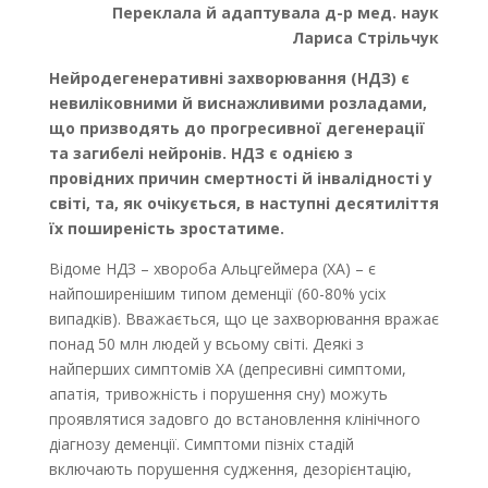
Переклала й адаптувала д-р мед. наук
Лариса Стрільчук
Нейродегенеративні захворювання (НДЗ) є
невиліковними й виснажливими розладами,
що призводять до прогресивної дегенерації
та загибелі нейронів. НДЗ є однією з
провідних причин смертності й інвалідності у
світі, та, як очікується, в наступні десятиліття
їх поширеність зростатиме.
Відоме НДЗ – хвороба Альцгеймера (ХА) – є
найпоширенішим типом деменції (60-80% усіх
випадків). Вважається, що це захворювання вражає
понад 50 млн людей у всьому світі. Деякі з
найперших симптомів ХА (депресивні симптоми,
апатія, тривожність і порушення сну) можуть
проявлятися задовго до встановлення клінічного
діагнозу деменції. Симптоми пізніх стадій
включають порушення судження, дезорієнтацію,