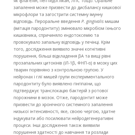
як флагелін, пептидоглікан, ЛПС тощо. Оральне
запалення може призвести до дисбалансу кишкової
мікрофлори та загострити системну імунну
відповідь. Пероральне введення
P. gingivalis
мишам
(імітація пародонтиту) змінювало мікробіом їхнього
кишківника, спричиняло ендотоксемію та
провокувало запальну відповідь у печінці. Крім
того, дослідження виявило значні когнітивні
порушення, більші відкладення βА та вищі рівні
прозапальних цитокінів (ІЛ-1β, ФНП-α) в мозку цих
тварин порівняно з контрольною групою. У
нейронах і глії мишей групи експериментального
пародонтиту було виявлено гінгіпаїни, що
підтверджує транс­локацію бактерій з ротової
порожнини в мозок. Отже, пародонтит може
призвести до хронічного системного запалення
низької інтенсивності, яке, своєю чергою, здатне
індукувати або посилювати нейродегенеративні
процеси. Інші дослідження також виявили
порушення здатності до навчання та розлади