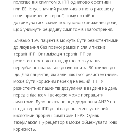
полегшення симптомів. ІПП однаково ефективні
при ЕЕ. Існує значний ризик кислотного рикошету
після припинення терапії, тому потрібно
дотримуватися схеми поступового зниження дози,
щоб уникнути рецидиву симптомів і загострення.
Близько 15% пацієнтів можуть бути резистентними
до лікування без повної ремісії після 8 тижнів
терапії ІПП. Оптимізація терапії ІПП за
резистентності до стандартного лікування
передбачає правильне дозування за 30 хвилин до
їди. Для пацієнтів, які залишаються резистентними,
може бути корисним перехід на інший ІПП. У
резистентних пацієнтів дозування ІПП двічі на день
перед сніданком і вечерею може покращити
симптоми. Було показано, що додавання АН2Р на
ніч до терапії ІПП двічі на день зменшує нічний
кислотний прорив і симптоми ГЕРХ. Однак
тахіфілаксія H
-рецепторів може обмежувати їхню
2
корисність.