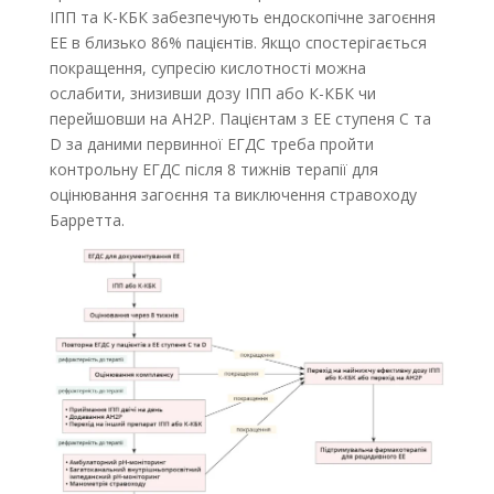
ІПП та К-КБК забезпечують ендоскопічне загоєння
ЕЕ в близько 86% пацієнтів. Якщо спостерігається
покращення, супресію кислотності можна
ослабити, знизивши дозу ІПП або К-КБК чи
перейшовши на АН2Р. Пацієнтам з ЕЕ ступеня C та
D за даними первинної ЕГДС треба пройти
контрольну ЕГДС після 8 тижнів терапії для
оцінювання загоєння та виключення стравоходу
Барретта.