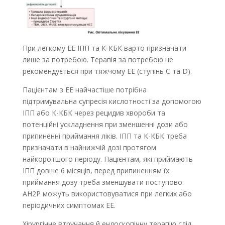
При легкому ЕЕ ІПП та К-КБК варто призначати
лише за потребою. Терапія за потребою не
рекомендується при тяжчому ЕЕ (ступінь C та D).
Пацієнтам з EE найчастіше потрібна
підтримувальна супресія кислотності за допомогою
ІПП або К-КБК через рецидив хвороби та
потенційні ускладнення при зменшенні дози або
припиненні приймання ліків. ІПП та К-КБК треба
призначати в найнижчій дозі протягом
найкоротшого періоду. Пацієнтам, які приймають
ІПП довше 6 місяців, перед припиненням їх
приймання дозу треба зменшувати поступово.
АН2Р можуть використовуватися при легких або
періодичних симптомах EE.
Хірургічне втручання й ендоскопічну терапію слід