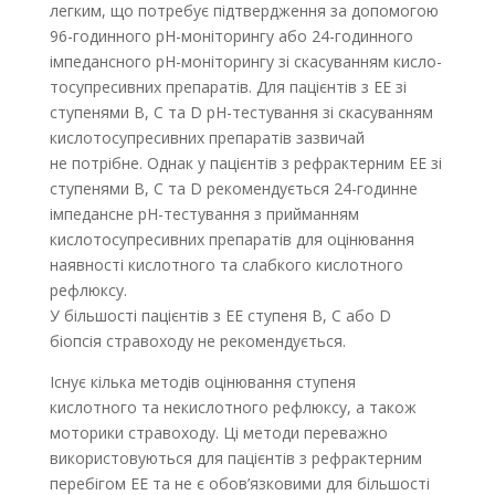
легким, що потребує підтвердження за допомогою
96-годинного pH-моніторингу або 24-годинного
імпедансного pH-моніторингу зі скасуванням кисло­
тосупресивних препаратів. Для пацієнтів з ЕЕ зі
ступенями B, C та D pH-тестування зі скасуванням
кислотосупресивних препаратів зазвичай
не потрібне. Однак у пацієнтів з рефрактерним ЕЕ зі
ступенями B, C та D рекомендується 24-годинне
імпедансне pH-тестування з прийманням
кислотосупресивних препаратів для оцінювання
наявності кислотного та слабкого кислотного
рефлюксу.
У більшості пацієнтів з ЕЕ ступеня B, C або D
біопсія стравоходу не рекомендується.
Існує кілька методів оцінювання ступеня
кислотного та некислотного рефлюксу, а також
моторики стравоходу. Ці методи переважно
використовуються для пацієнтів з рефрактерним
перебігом ЕЕ та не є обов’язковими для більшості