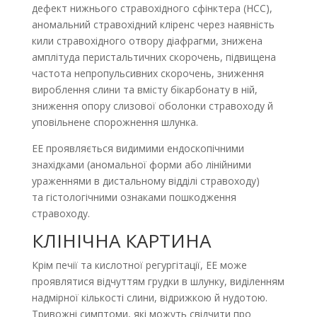
дефект нижнього стравохідного сфінктера (НСС),
аномальний стравохідний кліренс через наявність
кили стравохідного отвору діафрагми, знижена
амплітуда перистальтичних скорочень, підвищена
частота непропульсивних скорочень, зниження
вироблення слини та вмісту бікарбонату в ній,
зниження опору слизової оболонки стравоходу й
уповільнене спорожнення шлунка.
ЕЕ проявляється видимими ендоскопічними
знахідками (аномальної форми або лінійними
ураженнями в дистальному відділі стравоходу)
та гіс­тологічними ознаками пошкодження
стравоходу.
КЛІНІЧНА КАРТИНА
Крім печії та кислотної регургітації, ЕЕ може
проявлятися відчуттям грудки в шлунку, виділенням
надмірної кількості слини, відрижкою й нудотою.
Тривожні симптоми, які можуть свідчити про