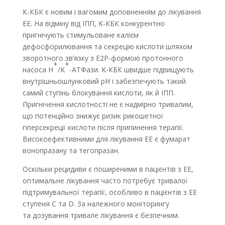
К-КБК є новим і вагомим доповненням до лікування
EE. На відміну від ІПП, К-КБК конкурентно
пригнічують стимульоване калієм
дефосфорилювання та секрецію кислоти шляхом
зворотного зв’язку з E2P-формою протонного
+
+
насоса H
/K
-АТФази. К-КБК швидше підвищують
внутрішньошлунковий pH і забезпечують такий
самий ступінь блокування кислоти, як й ІПП.
Пригнічення кислотності не є надмірно тривалим,
що потенційно знижує ризик рикошетної
гіперсекреції кислоти після припинення терапії.
Високоефективними для лікування EE є фумарат
вонопразану та тегопразан.
Оскільки рецидиви є поширеними в пацієнтів з EE,
оптимальне лікування часто потребує тривалої
підтримувальної терапії, особливо в пацієнтів з ЕЕ
ступеня C та D. За належного моніторингу
та дозування тривале лікування є безпечним.