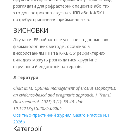
розглядати для рефрактерних пацієнтів або тих,
хто довгостроково лікується ІПП або К-КБК і
потребує припинення приймання ліків.
ВИСНОВКИ
Лікування ЕЕ найчастіше успішне за допомогою
фармакологічних методів, особливо з
використанням ІПП та К-КБК. У рефрактерних
випадках можуть розглядатися хірургічне
втручання й ендоскопічна терапія.
Література
Chait M.M. Optimal management of erosive esophagitis:
an evidence-based and pragmatic approach. J. Transl.
Gastroenterol. 2025; 3 (1): 39-46. doi:
10.14218/JTG.2025.00006.
Освітньо-практичний журнал Gastro Practice №1
2026р.
Категорії