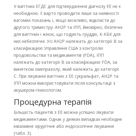
У вагітних ЕГДС для підтвердження діагнозу EE не є
необхідною. Її варто проводити лише за наявності
вагомих показань і, якщо можливо, відкласти до
другого триместру. АН2Р та ІПП, ймовірно, безпечні
для вагітних і жінок, що годують груддю, К-КБК для
них небезпечні. Усі АН2Р належать до категорії B за
класифікацією Управління США з контролю
продовольства та медикаментів (FDA), ІПП
належать до категорії B за класифікацією FDA, за
винятком омепразолу, який належить до категорії
C. При лікуванні вагітних з EE сукральфат, АН2Р та
ІПП можна використовувати після консультації з
акушером-гінекологом.
Процедурна терапія
Більшість пацієнтів з ЕЕ можна успішно лікувати
медикаментами. Однак у деяких випадках необхідне
інвазивне хірургічне або ендоскопічне лікування
(табл. 3).