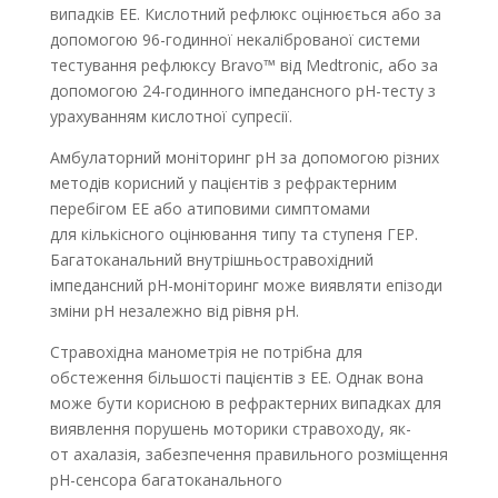
випадків ЕЕ. Кислотний рефлюкс оцінюється або за
допомогою 96-годинної некаліброваної системи
тестування рефлюксу Bravo™ від Medtronic, або за
допомогою 24-годинного імпедансного pH-тесту з
урахуванням кислотної супресії.
Амбулаторний моніторинг pH за допомогою різних
методів корисний у пацієнтів з рефрактерним
перебігом ЕЕ або атиповими симптомами
для кількісного оцінювання типу та ступеня ГЕР.
Багатоканальний внутрішньостравохідний
імпедансний рН-моніторинг може виявляти епізоди
зміни pH незалежно від рівня pH.
Стравохідна манометрія не потрібна для
обстеження більшості пацієнтів з ЕЕ. Однак вона
може бути корисною в рефрактерних випадках для
виявлення порушень моторики стравоходу, як-
от ахалазія, забезпечення правильного розміщення
pH-сенсора багатоканального