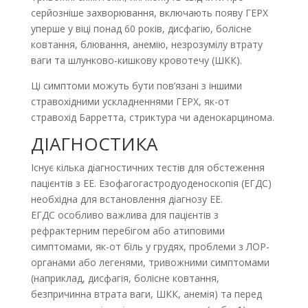
серйозніше захворювання, включають появу ГЕРХ
уперше у віці понад 60 років, дисфагію, болісне
ковтання, блювання, анемію, незрозумілу втрату
ваги та шлунково-кишкову кровотечу (ШКК).
Ці симптоми можуть бути пов’язані з іншими
стравохідними ускладненнями ГЕРХ, як-от
стравохід Барретта, стриктура чи аденокарцинома.
ДІАГНОСТИКА
Існує кілька діагностичних тестів для обстеження
пацієнтів з ЕЕ. Езофагогастродуоденоскопія (ЕГДС)
необхідна для встановлення діагнозу ЕЕ.
ЕГДС особливо важлива для пацієнтів з
рефрактерним перебігом або атиповими
симптомами, як-от біль у грудях, проблеми з ЛОР-
органами або легенями, тривожними симптомами
(наприклад, дисфагія, болісне ковтання,
безпричинна втрата ваги, ШКК, анемія) та перед