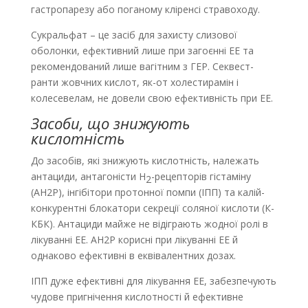
гастропарезу або поганому кліренсі стравоходу.
Сукральфат – це засіб для захисту слизової
оболонки, ефективний лише при загоєнні ЕЕ та
рекомендований лише вагітним з ГЕР. Секвест­
ранти жовчних кислот, як-от холестирамін і
колесевелам, не довели свою ефективність при ЕЕ.
Засоби, що знижують
кислотність
До засобів, які знижують кислотність, належать
антациди, антагоністи H
-рецепторів гістаміну
2
(АН2Р), інгібітори протонної помпи (ІПП) та калій-
конкурентні блокатори секреції соляної кислоти (К-
КБК). Антациди майже не відіграють жодної ролі в
лікуванні ЕЕ. АН2Р корисні при лікуванні ЕЕ й
однаково ефективні в еквівалентних дозах.
ІПП дуже ефективні для лікування ЕЕ, забезпечують
чудове пригнічення кислотності й ефективне