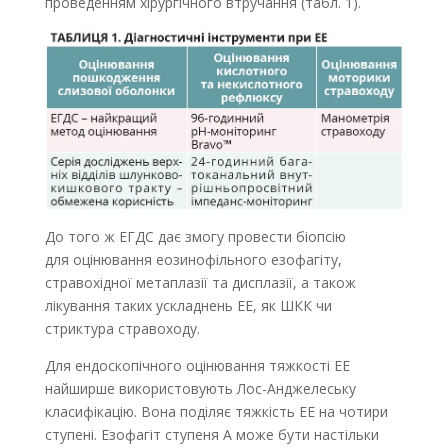
проведенням хірургічного втручання (табл. 1).
До того ж ЕГДС дає змогу провести біопсію
для оцінювання еозинофільного езофагіту,
стравохідної метаплазії та дисплазії, а також
лікування таких ускладнень ЕЕ, як ШКК чи
стриктура стравоходу.
Для ендоскопічного оцінювання тяжкості ЕЕ
найширше використовують Лос-Анджелеську
класифікацію. Вона поділяє тяжкість ЕЕ на чотири
ступені. Езофагіт ступеня А може бути настільки