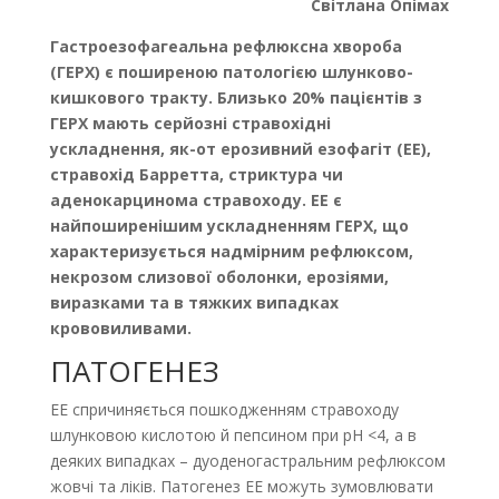
Світлана Опімах
Гастроезофагеальна рефлюксна хвороба
(ГЕРХ) є поширеною патологією шлунково-
кишкового тракту. Близько 20% пацієнтів з
ГЕРХ мають серйозні стравохідні
ускладнення, як-от ерозивний езофагіт (ЕЕ),
стравохід Барретта, стриктура чи
аденокарцинома стравоходу. ЕЕ є
найпоширенішим ускладненням ГЕРХ, що
характеризується надмірним рефлюксом,
некрозом слизової оболонки, ерозіями,
виразками та в тяжких випадках
крововиливами.
ПАТОГЕНЕЗ
ЕЕ спричиняється пошкодженням стравоходу
шлунковою кислотою й пепсином при pH <4, а в
деяких випадках – дуоденогастральним рефлюксом
жовчі та ліків. Патогенез ЕЕ можуть зумовлювати