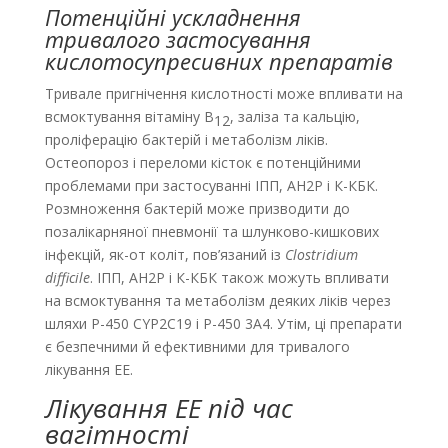
Потенційні ускладнення
тривалого застосування
кислотосупресивних препаратів
Тривале пригнічення кислотності може впливати на
всмоктування вітаміну B
, заліза та кальцію,
12
проліферацію бактерій і метаболізм ліків.
Остеопороз і переломи кісток є потенційними
проблемами при застосуванні ІПП, АН2Р і К-КБК.
Розмноження бактерій може призводити до
позалікарняної пневмонії та шлунково-кишкових
інфекцій, як-от коліт, пов’язаний із
Clostridium
difficile
. ІПП, АН2Р і К-КБК також можуть впливати
на всмоктування та метаболізм деяких ліків через
шляхи P-450 CYP2C19 і P-450 3A4. Утім, ці препарати
є безпечними й ефективними для тривалого
лікування EE.
Лікування EE під час
вагітності