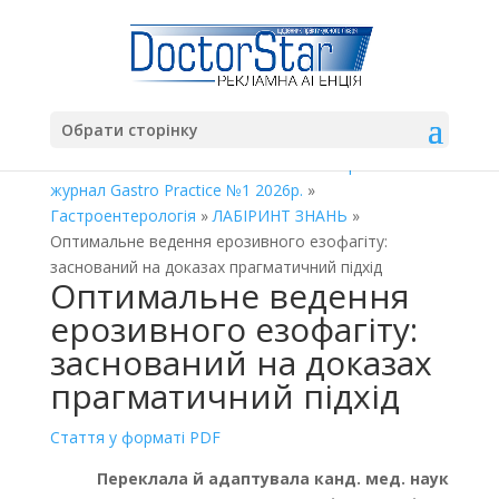
Обрати сторінку
Главная
»
Gastro Practices
»
Освітньо-практичний
журнал Gastro Practice №1 2026р.
»
Гастроентерологія
»
ЛАБІРИНТ ЗНАНЬ
»
Оптимальне ведення ерозивного езофагіту:
заснований на доказах прагматичний підхід
Оптимальне ведення
ерозивного езофагіту:
заснований на доказах
прагматичний підхід
Стаття у форматі PDF
Переклала й адаптувала канд. мед. наук