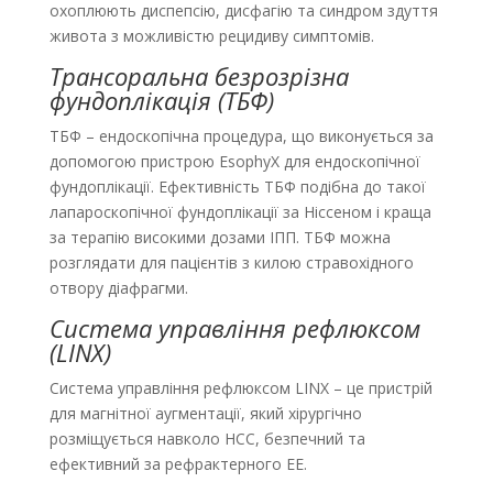
охоплюють диспепсію, дисфагію та синдром здуття
живота з можливістю рецидиву симптомів.
Трансоральна безрозрізна
фундоплікація (ТБФ)
ТБФ – ендоскопічна процедура, що виконується за
допомогою пристрою EsophyX для ендоскопічної
фундоплікації. Ефективність ТБФ подібна до такої
лапароскопічної фундоплікації за Ніссеном і краща
за терапію високими дозами ІПП. ТБФ можна
розглядати для пацієнтів з килою стравохідного
отвору діафрагми.
Система управління рефлюксом
(LINX)
Система управління рефлюксом LINX – це прист­рій
для магнітної аугментації, який хірургічно
розміщується навколо НСС, безпечний та
ефективний за рефрактерного ЕЕ.