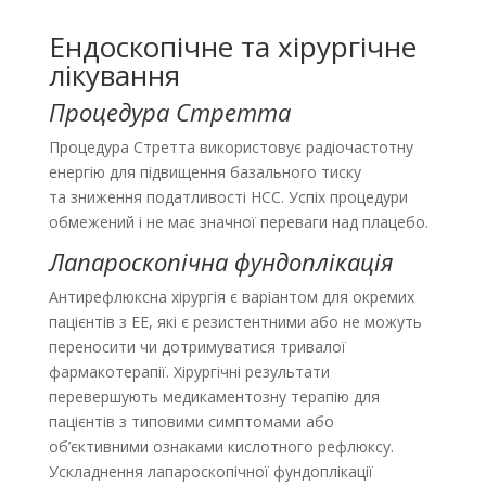
Ендоскопічне та хірургічне
лікування
Процедура Стретта
Процедура Стретта використовує радіочастотну
енергію для підвищення базального тиску
та зниження податливості НСС. Успіх процедури
обмежений і не має значної переваги над плацебо.
Лапароскопічна фундоплікація
Антирефлюксна хірургія є варіантом для окремих
пацієнтів з ЕЕ, які є резистентними або не можуть
переносити чи дотримуватися тривалої
фармакотерапії. Хірургічні результати
перевершують медикаментозну терапію для
пацієнтів з типовими симптомами або
об’єктивними ознаками кислотного рефлюксу.
Ускладнення лапароскопічної фундоплікації