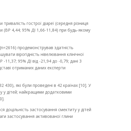
 тривалість гострої діареї (середня різниця
би (ВР 4,44; 95% ДІ 1,66-11,84) при будь-якому
 (n=2616) продемонстрував здатність
ьшувати вірогідність нівелювання клінічної
11,37; 95% ДІ від -21,94 до -0,79; дані 3
підставі отриманих даних експерти
30), які були проведені в 42 країнах [10]. У
иту у дітей; найкращими додатковими
0].
 доцільність застосування смек­титу у дітей
еваги застосування активованої глини