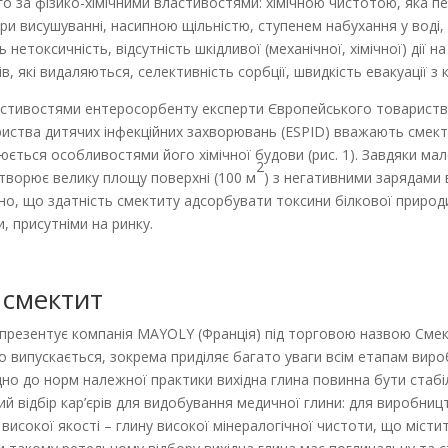
го за фізико-хімічними властивостями: хімічною чистотою, яка пе
ри висушуванні, насипною щільністю, ступенем набухання у воді
ь неток­сичність, відсутність шкідливої (механічної, хімічної) ді
 які видаляються, селективність сорбції, швидкість евакуації з к
­тивостями ентеросорбенту експерти Європейського товариства 
иства дитячих інфекційних захворювань (ESPID) вважають смект
ється особливостями його хімічної будови (рис. 1). Завдяки мало
2
утворює велику площу поверхні (100 м
) з негативними зарядами
дено, що здатність смектиту адсорбувати токсини білкової природ
, присутніми на ринку.
 смектит
 презентує компанія MAYOLY (Франція) під торговою назвою Сме
що випускається, зокрема приділяє багато уваги всім етапам вир
дно до норм належної практики вихідна глина повинна бути стабіл
й відбір кар’єрів для видобування медичної глини: для виробни
високої якості – глину високої мінералогічної чистоти, що місти