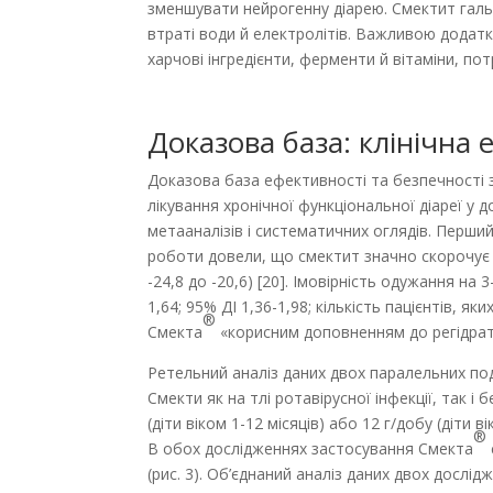
зменшувати нейрогенну діарею. Смектит гальму
втраті води й електролітів. Важливою дода
харчові інгредієнти, ферменти й вітаміни, пот
Доказова база: клінічна
Доказова база ефективності та безпечності з
лікування хронічної функціональної діареї у 
метааналізів і систематичних оглядів. Перший
роботи довели, що смектит значно скорочує т
-24,8 до -20,6) [20]. Імовірність одужання н
1,64; 95% ДІ 1,36-1,98; кількість пацієнтів, 
®
Смекта
«корисним доповненням до регідратац
Ретельний аналіз даних двох паралельних подв
Смекти як на тлі ротавірусної інфекції, так і
(діти віком 1-12 місяців) або 12 г/добу (діти 
®
В обох дослідженнях застосування Смекта
(рис. 3). Об’єднаний аналіз даних двох досл