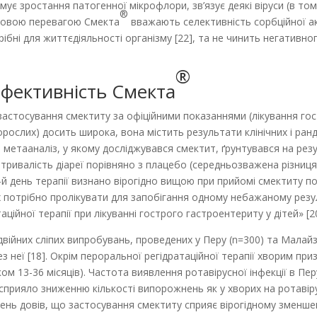
є зростання патогенної мікрофлори, зв’язує деякі віруси (в тому 
®
тковою перевагою Смекта
вважають селективність сорбційної а
рібні для життєдіяльності організму [22], та не чинить негативног
®
 ефективність Смекта
асто­сування смектиту за офіційними показаннями (лікування гост
дорослих) досить широка, вона містить результати клінічних і ран
 метааналіз, у якому досліджувався смектит, ґрунтувався на резул
ривалість діареї порівняно з плацебо (середньозважена різниця с
а 3-й день терапії визнано вірогідно вищою при прийомі смектиту п
яких потрібно пролікувати для запобігання одному небажаному резу
ійної терапії при лікуванні гострого гастроентериту у дітей» [20
ійних сліпих випробувань, проведених у Перу (n=300) та Малайзі
 без неї [18]. Окрім пероральної регідратаційної терапії хворим п
віком 13-36 місяців). Частота виявлення ротавірусної інфекції в П
сприяло зниженню кількості випорожнень як у хворих на ротавірусн
іджень довів, що застосування смектиту сприяє вірогідному зменш