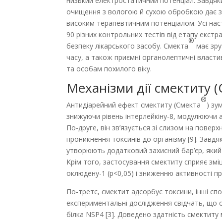
низький електроста­тичний потенціал. Завдяк
очищення з вологою й сухою обробкою дає зм
високим терапевтичним потенціалом. Усі нас
90 різних контрольних тестів від етапу екстр
®
безпеку лікарського засобу. Смекта
має зру
часу, а також приємні органолептичні власт
та особам похилого віку.
Механізми дії смектиту 
®
Антидіарейний ефект смектиту (Смекта
) зу
знижуючи рівень інтерлейкіну-8, модулюючи 
По-друге, він зв’язується зі слизом на повер
проникнення токсинів до організму [9]. Завд
утворюють додатковий захисний бар’єр, який
Крім того, застосування смектиту сприяє зміц
оклюдену-1 (р<0,05) і зниженню активності про
По-третє, смектит адсорбує токсини, інші спо
експериментальні дослідження свідчать, що с
білка NSP4 [3]. Доведено здатність смектиту