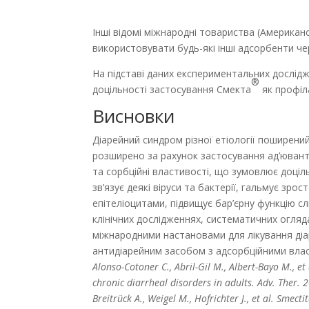
Інші відомі міжнародні товариства (Америка
використовувати будь-які інші адсорбенти чер
На підставі даних експериментальних дослід­
®
доцільності застосування Смекта
як профіл
Висновки
Діарейний синдром різної етіології поширений 
розширено за рахунок застосування ад’ювант
та сорбційні властивості, що зумовлює доціл
зв’язує деякі віруси та бактерії, гальмує зро
епітеліоцитами, підвищує бар’єрну функцію сл
клінічних дослідженнях, систематичних огляд
міжнародними настановами для лікування діа
антидіарейним засобом з адсорбційними влас
Alonso-Cotoner C., Abril-Gil M., Albert-Bayo M., e
chronic diarrheal disorders in adults. Adv. Ther
Breitrück A., Weigel M., Hofrichter J., et al. Smect