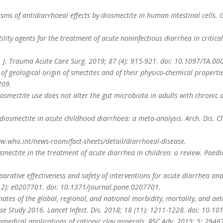
nisms of antidiarrhoeal effects by diosmectite in human intestinal cells
ility agents for the treatment of acute noninfectious diarrhea in critica
a. J. Trauma Acute Care Surg. 2019; 87 (4): 915-921. doi: 10.1097/TA.
le of geological origin of smectites and of their physico-chemical propert
209.
m diosmectite use does not alter the gut microbiota in adults with chronic
of diosmectite in acute childhood diarrhoea: a meta-analysis. Arch. Dis. C
ww.who.int/news-room/fact-sheets/detail/diarrhoeal-disease.
osmectite in the treatment of acute diarrhea in children: a review. Paedi
omparative effectiveness and safety of interventions for acute diarrhea an
12): e0207701. doi: 10.1371/journal.pone.0207701.
tes of the global, regional, and national morbidity, mortality, and aeti
ase Study 2016. Lancet Infect. Dis. 2018; 18 (11): 1211-1228. doi: 10.
medical applications of cationic clay minerals. RSC Adv. 2015; 5: 294