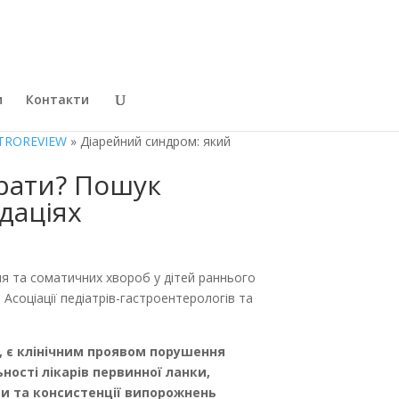
и
Контакти
TROREVIEW
» Діарейний синдром: який
рати? Пошук
даціях
я та соматичних хвороб у дітей раннього
нт Асоціації педіатрів-гастроентерологів та
, є клінічним проявом порушення
ності лікарів первинної ланки,
оти та консистенції випорожнень