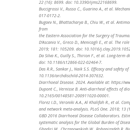
22 (16): 8699. doi: 10.3390/ijms22168699.
Buccigrossi V., Russo C., Guarino A., et al. Mecha
017-0172-2.
Bugaev N., Bhattacharya B., Chiu W., et al. Antimot
from
the Eastern Association for the Surgery of Traum
D’Ascanio V., Greco D., Menicagli Е., et al. The ro
2019; 181: 105209. doi: 10.1016/j.clay.2019.105
Da Silva K., Guilly S., Thirion F., et al. Long-ter
doi: 10.1186/s12866-022-02464-7.
Das R.R., Sankar J., Naik S.S. Efficacy and safety 
10.1136/archdischild-2014-307632.
Diarrhoeal Disease. 2024. Available at: https://w
Dupont C., Vernisse B. Anti-diarrheal effects of di
10.2165/00148581-200911020-00001.
Florez I.D., Veroniki A.A., Al Khalifah R., et al. C
and network meta-analysis. PLoS One. 2018; 13 (
GBD 2016 Diarrhoeal Disease Collaborators. Estima
systematic analysis for the Global Burden of Dise
Ghadiri M., Chrzanowskiab W., Rohanizadeh R. Bio