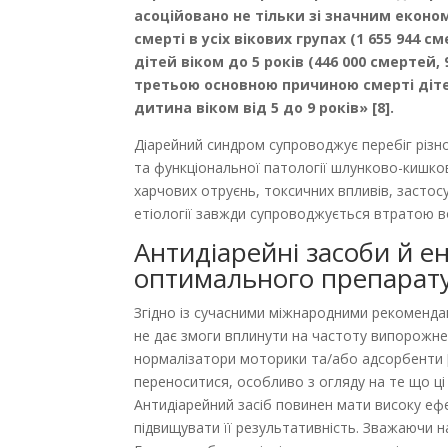
асоційовано не тільки зі значним економ
смерті в усіх вікових групах (1 655 944 с
дітей віком до 5 років (446 000 смертей, 
третьою основною причиною смерті дітей 
дитина віком від 5 до 9 років» [8].
Діарейний синдром супроводжує перебіг різном
та функціональної патології шлунково-кишков
харчових отруєнь, токсичних впливів, застосу
етіології завжди супроводжується втратою во
Антидіарейні засоби й ен
оптимального препарат
Згідно із сучасними міжнародними рекомендаці
не дає змоги вплинути на частоту випорожнен
нормалізатори моторики та/або адсорбенти [4
переноситися, особливо з огля­ду на те що ц
Антидіарейний засіб пови­нен мати високу ефе
підвищувати її результативність. Зважаючи н