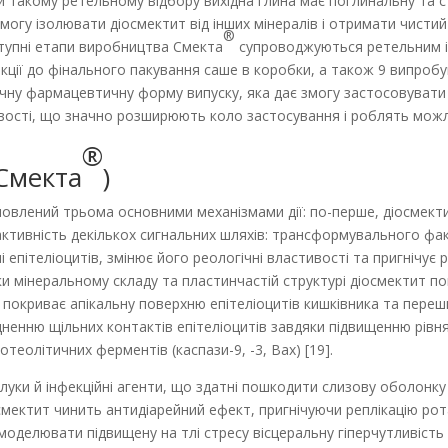
и такому ретельному відбору вихідна глина має поглинальну та ст
огу ізолювати діосмектит від інших мінералів і отримати чистий
®
тупні етапи виробництва Смекта
супроводжуються ретельним і
акції до фінального пакування саше в коробки, а також 9 випробув
чну фармацевтичну форму випуску, яка дає змогу застосовувати
и­вості, що значно розширюють коло застосування і роблять мож
®
(Смекта
)
мовлений трьома основними механізмами дії: по-перше, діосмект
активність декількох сигнальних шляхів: транс­формувального фа
хні епітеліоцитів, змінює його реологічні властивості та пригніч
яки мінеральному складу та пластинчастій структурі діосмектит п
 покриває апікальну поверхню епітеліоцитів кишківника та переш
ненню щільних контактів епітеліоцитів завдяки підвищенню рівня 
теолітичних ферментів (каспази-9, -3, Вax) [19].
луки й інфекційні агенти, що здатні пошкодити слизову оболонку 
мектит чинить антидіарейний ефект, пригнічуючи реплікацію рот
 моделювати підвищену на тлі стресу вісцеральну гіперчутливість