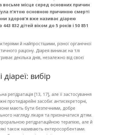
ала восьме місце серед основних причин
 та була п’ятою основною причиною смерті
хорони здоров’я вже називає діарею
3 832 дітей віком до 5 років і 50 851
ктеріями й найпростішими, різної органічної
ичного раціону. Діарея виникає на тлі
риває декілька днів, незалежно від своєї
 діареї: вибір
а регідратація [13, 17], але її застосування
і протидіа­рейні засоби: антисекреторні,
: вони мають бути безпечними, добре
ьного нагляду лікаря та призначатися дітям.
 пероральною регідратаційною терапією, але й
и, які також називають ентеросорбентами.