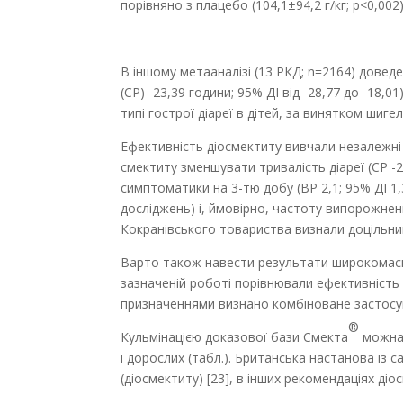
порівняно з плацебо (104,1±94,2 г/кг; р<0,002)
В іншому метааналізі (13 РКД; n=2164) доведе
(СР) -23,39 години; 95% ДІ від -28,77 до -18,
типі гострої діареї в дітей, за винятком шигел
Ефективність діосмектиту вивчали незалежні 
смектиту зменшувати тривалість діареї (СР -24
симптоматики на 3-тю добу (ВР 2,1; 95% ДІ 1,3
досліджень) і, ймовірно, частоту випорожнень 
Кокранівського товарист­ва визнали доцільним
Варто також навести результати широкомасшта
зазначеній роботі порівнювали ефективність 
призначеннями визнано комбіноване застосува
®
Кульмінацією доказової бази Смекта
можна 
і дорослих (табл.). Британська настанова із 
(діосмектиту) [23], в інших рекоменда­ціях д