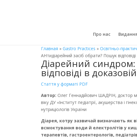
Про нас
Виданн
Главная
»
Gastro Practices
»
Освітньо-практич
АНтидіарейний засіб обрати? Пошук відповіді
Діарейний синдром:
відповіді в доказові
Стаття у форматі PDF
Автор:
Олег Геннадійович ШАДРІН, доктор ме
віку ДУ «Інститут педіатрії, акушерства і гіне
нутриціологів Украї­ни
Діарея, котру зазвичай визначають як в
всмоктування води й електролітів у киш
терапевтів, гастроентерологів, педіатрі