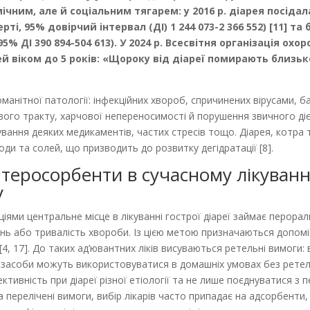
ічним, але й соціальним тягарем: у 2016 р. діарея посід
мерті, 95% довірчий інтервал (ДІ) 1 244 073-2 366 552) [11]
95% ДІ 390 894-504 613). У 2024 р. Всесвітня організація о
віком до 5 років: «Щороку від діареї помирають близько 44
анітної патології: інфекційних хвороб, спричинених вірусами, ба
ого тракту, харчової непереносимості й порушення звичного дієт
вання деяких медикаментів, частих стресів тощо. Діарея, котра т
ди та солей, що призводить до розвитку дегідратації [8].
теросорбенти в сучасному лікуванні
у
ями центральне місце в лікуванні гострої діареї займає пероральн
ь або тривалість хвороби. Із цією метою призначаються допоміжн
, 17]. До таких ад’ювантних ліків висуваються ретельні вимоги
і засоби можуть використовуватися в домашніх умовах без ретел
ктивність при діареї різної етіології та не лише поєднуватися з
а перелічені вимоги, вибір лікарів часто припадає на адсорбент