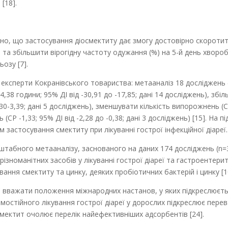
 [18].
но, що застосування діосмектиту дає змогу дос­товірно скоротити
01) та збільшити вірогідну частоту одужання (%) на 5-й день хворо
ьозу [7].
експерти Кокранівського товариства: мета­аналіз 18 досліджень
,38 години; 95% ДІ від -30,91 до -17,85; дані 14 досліджень), збіл
0-3,39; дані 5 досліджень), зменшувати кількість випорожнень (СР -
(СР -1,33; 95% ДІ від -2,28 до -0,38; дані 3 досліджень) [15]. На 
 застосування смектиту при лікуванні гострої інфекційної діареї.
бного метааналізу, заснованого на даних 174 досліджень (n=32 4
різноманітних засобів у лікуванні гострої діареї та гастроентер
ння смектиту та цинку, деяких пробіотичних бактерій і цинку [1
вважати положення міжнародних настанов, у яких підкреслюється
самостійного лікування гострої діареї у дорослих підкреслює пер
іосмектит очолює перелік найефективніших адсорбентів [24].