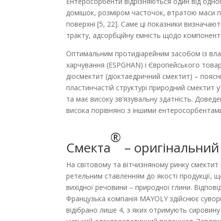
Ентеросорбен­ти відрізняються один від одно
домішок, розміром часточок, втратою маси п
поверхні [5, 22]. Саме ці показники визначают
тракту, адсорбційну ємність щодо компонентів,
Оптимальним протидіарейним засобом із влас
харчування (ESPGHAN) і Європейського товар
діосмектит (діоктаедричний смектит) – поясню
пластинчастій структурі природний смектит 
та має високу зв’язувальну здат­ність. Дове
висока порівняно з іншими ентеро­сорбентами
®
Смекта
– оригінальний
На світовому та вітчизняному ринку смектит
ретельним ставленням до якості продукції, 
вихідної речовини – природної глини. Відпові
Французька компанія MAYOLY здійснює сувори
відібрано лише 4, з яких отримують сировину 