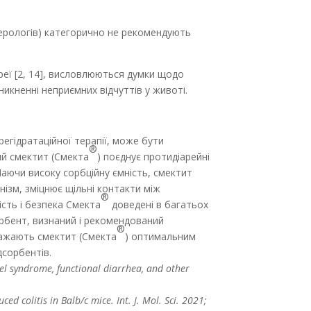
терологів) категорично не рекомендують
ареї [2, 14], висловлюються думки щодо
икненні неприємних відчуттів у животі.
 регідратаційної терапії, може бути
®
ий смектит (Смекта
) поєднує протидіарейні
Маючи високу сорбційну ємність, смектит
анізм, зміцнює щільні контакти між
®
ість і безпека Смекта
доведені в багатьох
орбент, визнаний і рекомендований
®
важають смектит (Смекта
) оптимальним
сорбентів.
wel syndrome, functional diarrhea, and other
ed colitis in Balb/c mice. Int. J. Mol. Sci. 2021;