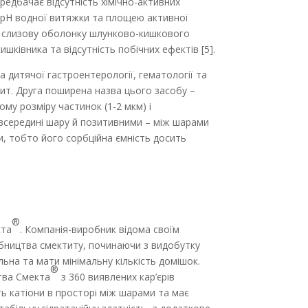
редбачає відсутність хімічно-активних
, рН водної витяжки та площею активної
ї на слизову оболонку шлунково-кишкового
ишківника та відсутність побічних ефектів [5].
дитячої гастроентерології, гематології та
ит. Друга поширена назва цього засобу –
му розміру частинок (1-2 мкм) і
 всередині шару й позитивними – між шарами
и, тобто його сорбційна ємність досить
®
кта
. Компанія-виробник відома своїм
обництва смектиту, починаючи з видобутку
ьна та мати мінімальну кількість домішок.
®
цтва Смекта
з 360 виявлених кар’єрів
ть катіони в просторі між шарами та має