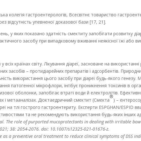
нська колегія гастроентерологів, Всесвітнє товариство гастроен
ез відсутність упевненої доказової бази [17, 21].
жень, у яких показано здатність смектиту запобігати розвитку ді
актичного засобу при випадковому вживанні неякісної їжі або вин
у всіх країнах світу. Лікування діареї, засноване на використанні
них засобів – протидіарейних препаратів і адсорбентів. Природн
ьність використання цього засобу при діареї будь-якого генезу. 
стання патогенної мікрофлори, інгібує проникнення токсинів в орг
изової оболонки, запобігає втраті води й електролітів. Ефективн
®
ах і метааналізах. Діоктаедричний смектит (Смекта
) – ентерос
реї на тлі гострого гастроентериту. Експерти ESPGHAN/ESPID в
тивостями та не рекомендують використання будь-яких інших ад
t al. The role of purported mucoprotectants in dealing with irritable bo
. 2021; 38: 2054-2076. doi: 10.1007/s12325-021-01676-z.
ite as a preventive oral treatment to reduce clinical symptoms of DSS induc