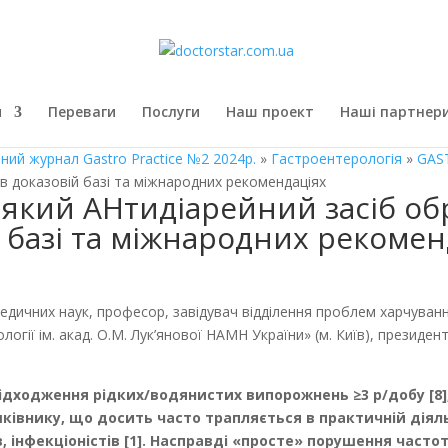
я
Переваги
Послуги
Наш проект
Наші партнер
ний журнал Gastro Practice №2 2024р.
»
Гастроентерологія
»
GAS
 в доказовій базі та міжнародних рекомендаціях
 який АНтидіарейний засіб об
й базі та міжнародних рекомен
дичних наук, професор, завідувач відділення проблем харчуванн
кології ім. акад. О.М. Лук’янової НАМН України» (м. Київ), президе
ідходження рідких/водянистих випорожнень ≥3 р/добу [8]
ківнику, що досить часто трапляється в практичній діяль
в, інфекціоністів [1]. Насправді «просте» порушення част