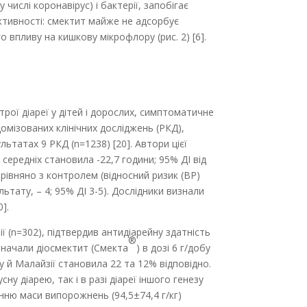
числі коронавірус) і бактерії, запобігає
ктивності: смектит майже не адсорбує
о впливу на кишкову мікрофлору (рис. 2) [6].
рої діареї у дітей і дорослих, симптоматичне
домізованих клінічних досліджень (РКД),
ьтатах 9 РКД (n=1238) [20]. Автори цієї
ередніх становила -22,7 години; 95% ДІ від
орівняно з контролем (відносний ризик (ВР)
льтату, – 4; 95% ДІ 3-5). Дослідники визнали
].
ї (n=302), підтвердив антидіарейну здатність
®
ризначали діосмектит (Смекта
) в дозі 6 г/добу
еру й Малайзії становила 22 та 12% відповідно.
у діарею, так і в разі діареї іншого генезу
енню маси випорожнень (94,5±74,4 г/кг)