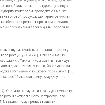
абільну гідратаційну здатність, а додаткове
 активний компонент – натуральну глину з
 суворим контролем: проводиться майже
ань готової продукції, що гарантує якість і
 та зберігати препарат протягом тривалого
ливим призначення засобу дітям, дорослим
ит зменшує активність запального процесу,
ктора росту-β
(TGF-β
), ERK1/2 й Akt [19].
1
1
ує розрідження. Таким чином смектит зменшує
огано піддається змішуванню, його частинки
коджає збільшенню кишкової проникності [1].
експресії білків оклюдину, клаудину-1 та
[9]. Описано пряму антивірусну дію смектиту:
авірусу й експресію його неструктурного
 [1], завдяки чому препарат здатен