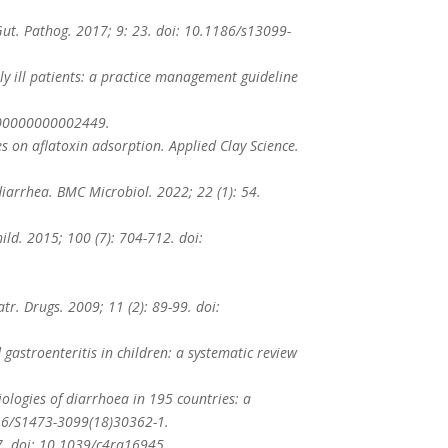
. Gut. Pathog. 2017; 9: 23. doi: 10.1186/s13099-
lly ill patients: a practice management guideline
0000000000002449.
ies on aflatoxin adsorption. Applied Clay Science.
 diarrhea. BMC Microbiol. 2022; 22 (1): 54.
hild. 2015; 100 (7): 704-712. doi:
atr. Drugs. 2009; 11 (2): 89-99. doi:
d gastroenteritis in children: a systematic review
ologies of diarrhoea in 195 countries: a
1016/S1473-3099(18)30362-1.
67. doi: 10.1039/c4ra16945.