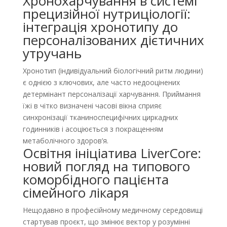
Хронохарчування в системі
прецизійної нутриціології:
інтеграція хронотипу до
персоналізованих дієтичних
утручань
Хронотип (індивідуальний біологічний ритм людини)
є однією з ключових, але часто недооцінених
детермінант персоналізації харчування. Приймання
їжі в чітко визначені часові вікна сприяє
синхронізації тканиноспецифічних циркадних
годинників і асоціюється з покращенням
метаболічного здоров’я.
Освітня ініціатива LiverCore:
новий погляд на типового
коморбідного пацієнта
сімейного лікаря
Нещодавно в професійному медичному середовищі
стартував проєкт, що змінює вектор у розумінні