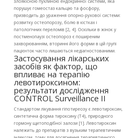
злоякісною пухлиною ендокринної системи, яка
порушує гомеостаз кальцію та фосфору,
призводить до ураження опорно-рухової системи:
розвитку остеопорозу, болю в кістках і
патологічних переломів [2, 4]. Оскільки в жінок у
постменопаузі остеопороз є поширеним
захворюванням, вторинні його форми в цій групі
пацієнток часто лишаються недіагностованими.
Застосування лікарських
засобів як фактор, що
впливає на терапію
левотироксином:
результати дослідження
CONTROL Surveillance II
Стандартом лікування гіпотиреозу є левотироксин,
синтетична форма тироксину (T4), природного
гормону щитоподібної залози [1]. Левотироксин
належить до препаратів з вузьким терапевтичним
індексом, тому для досягнення терапевтичного