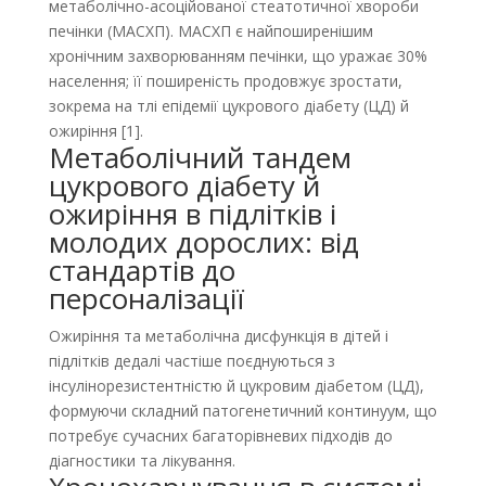
метаболічно-асоційованої стеатотичної хвороби
печінки (МАСХП). МАСХП є найпоширенішим
хронічним захворюванням печінки, що уражає 30%
населення; її поширеність продовжує зростати,
зокрема на тлі епідемії цукрового діабету (ЦД) й
ожиріння [1].
Метаболічний тандем
цукрового діабету й
ожиріння в підлітків і
молодих дорослих: від
стандартів до
персоналізації
Ожиріння та метаболічна дисфункція в дітей і
підлітків дедалі частіше поєднуються з
інсулінорезистентністю й цукровим діабетом (ЦД),
формуючи складний патогенетичний континуум, що
потребує сучасних багаторівневих підходів до
діагностики та лікування.