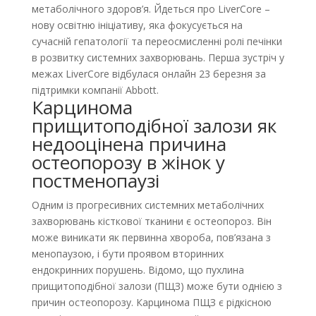
метаболічного здоров’я. Йдеться про LiverCore –
нову освітню ініціативу, яка фокусується на
сучасній гепатології та переосмисленні ролі печінки
в розвитку системних захворювань. Перша зустріч у
межах LiverCore відбулася онлайн 23 березня за
підтримки компанії Abbott.
Карцинома
прищитоподібної залози як
недооцінена причина
остеопорозу в жінок у
постменопаузі
Одним із прогресивних системних метаболічних
захворювань кісткової тканини є остеопороз. Він
може виникати як первинна хвороба, пов’язана з
менопаузою, і бути проявом вторинних
ендокринних порушень. Відомо, що пухлина
прищитоподібної залози (ПЩЗ) може бути однією з
причин остеопорозу. Карцинома ПЩЗ є рідкісною