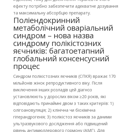
ефекту потрібно забезпечити адекватне дозування
та максимальну абсорбцію препарату.
Поліендокринний
метаболічний оваріальний
синдром – нова назва
синдрому полікістозних
яєчників: багатоетапний
глобальний консенсусний
процес
Синдром полікістозних яєчників (СПКЯ) вражає 170
мільйонів жінок репродуктивного віку. Після
виключення інших розладів цей діагноз
установлюють у дорослих віком ≥20 років, які
відповідають принаймні двом з таких критеріїв: 1)
олігоановуляція; 2) клінічна чи біохімічна
гіперандрогенія; 3) полікістоз яєчників за даними
ультразвукового дослідження або підвищений
рівень антимюллерового гормону (АМГ). Для